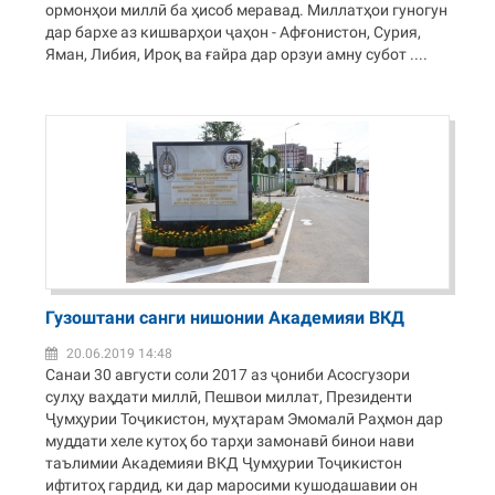
ормонҳои миллӣ ба ҳисоб меравад. Миллатҳои гуногун
дар бархе аз кишварҳои ҷаҳон - Афғонистон, Сурия,
Яман, Либия, Ироқ ва ғайра дар орзуи амну субот ....
Гузоштани санги нишонии Академияи ВКД
20.06.2019 14:48
Санаи 30 августи соли 2017 аз ҷониби Асосгузори
сулҳу ваҳдати миллӣ, Пешвои миллат, Президенти
Ҷумҳурии Тоҷикистон, муҳтарам Эмомалӣ Раҳмон дар
муддати хеле кутоҳ бо тарҳи замонавӣ бинои нави
таълимии Академияи ВКД Ҷумҳурии Тоҷикистон
ифтитоҳ гардид, ки дар маросими кушодашавии он