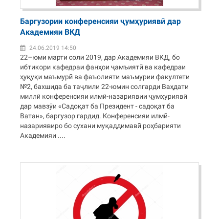
Баргузории конференсияи ҷумҳуриявӣ дар
Академияи ВКД
24.06.2019 14:50
22–юми марти соли 2019, дар Академияи ВКД, бо
ибтикори кафедраи фанҳои ҷамъиятӣ ва кафедраи
ҳуқуқи маъмурӣ ва фаъолияти маъмурии факултети
№2, бахшида ба таҷлили 22-юмин солгарди Ваҳдати
миллӣ конференсияи илмӣ-назариявии ҷумҳуриявӣ
дар мавзӯи «Садоқат ба Президент - садоқат ба
Ватан», баргузор гардид. Конференсияи илмӣ-
назариявиро бо сухани муқаддимавӣ роҳбарияти
Академияи ....