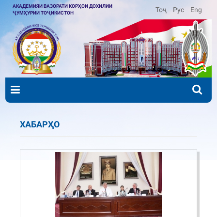
АКАДЕМИЯИ ВАЗОРАТИ КОРҲОИ ДОХИЛИИ
Тоҷ
Рус
Eng
ҶУМҲУРИИ ТОҶИКИСТОН
ХАБАРҲО