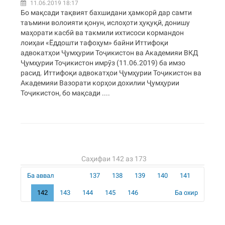
11.06.2019 18:17
Бо мақсади тақвият бахшидани ҳамкорӣ дар самти
таъмини волоияти қонун, ислоҳоти ҳуқуқӣ, донишу
маҳорати касбӣ ва такмили ихтисоси кормандон
лоиҳаи «Ёддошти тафоҳум» байни Иттифоқи
адвокатҳои Ҷумҳурии Тоҷикистон ва Академияи ВКД
Ҷумҳурии Тоҷикистон имрӯз (11.06.2019) ба имзо
расид. Иттифоқи адвокатҳои Ҷумҳурии Тоҷикистон ва
Академияи Вазорати корҳои дохилии Ҷумҳурии
Тоҷикистон, бо мақсади ....
Саҳифаи 142 аз 173
Ба аввал
137
138
139
140
141
142
143
144
145
146
Ба охир