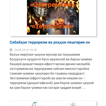
Сабабҳои терроризм ва роҳҳои пешгирии он
24.06.2019 10:55
Вазъи имрӯзаи ҷаҳони муосир ва паҳншавии
босуръати зуҳуроти басо мураккаб ва барои ҷомеаи
башарӣ даҳшатовари ифротгароии динию мазҳабӣ,
экстремизм ва терроризми сиёсию миллатгароёна
тамоми ҷомеаи ҷаҳониро ба ташвиш овардааст.
Экстремизм (ифротгароӣ) ва шакли ниҳоии он –
терроризм (даҳшатафканӣ) ҳам барои ҷомеаи ҷаҳонӣ
ва ҳам барои ҷомеаи мо хатари ҷиддии воқеӣ ....