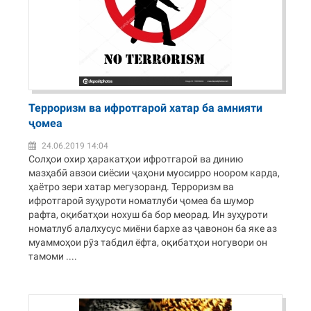
Терроризм ва ифротгароӣ хатар ба амнияти
ҷомеа
24.06.2019 14:04
Солҳои охир ҳаракатҳои ифротгароӣ ва динию
мазҳабӣ авзои сиёсии ҷаҳони муосирро ноором карда,
ҳаётро зери хатар мегузоранд. Терроризм ва
ифротгароӣ зуҳуроти номатлуби ҷомеа ба шумор
рафта, оқибатҳои нохуш ба бор меорад. Ин зуҳуроти
номатлуб алалхусус миёни бархе аз ҷавонон ба яке аз
муаммоҳои рӯз табдил ёфта, оқибатҳои ногувори он
тамоми ....