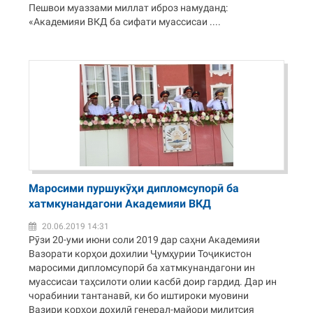
Пешвои муаззами миллат иброз намуданд:
«Академияи ВКД ба сифати муассисаи ....
Маросими пуршукӯҳи дипломсупорӣ ба
хатмкунандагони Академияи ВКД
20.06.2019 14:31
Рӯзи 20-уми июни соли 2019 дар саҳни Академияи
Вазорати корҳои дохилии Ҷумҳурии Тоҷикистон
маросими дипломсупорӣ ба хатмкунандагони ин
муассисаи таҳсилоти олии касбӣ доир гардид. Дар ин
чорабинии тантанавӣ, ки бо иштироки муовини
Вазири корҳои дохилӣ генерал-майори милитсия