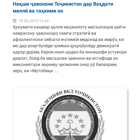
Нақши ҷавонони Тоҷикистон дар Ваҳдати
миллӣ ва таҳкими он
19.06.2019 15:34
Ҳукумати кишвар ҳалли мушкилоту масъалаҳои ҳаёти
наврасону ҷавононро самти стратегӣ ва
афзалиятноки сиёсати иҷтимоӣ медонад ва имрӯз, ки
мо дар роҳи бунёди ҷомеаи ҳуқуқбунёду демократӣ
қарор дорем, барои ноил шудан ба инкишофи устувори
давлат, бояд ба масъалаи ҷавонон ва истифода аз
имкониятҳои зеҳниву ҷисмонии онҳо рӯ биоварем,
зеро, ки «Мутобиқи ....