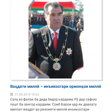
Ваҳдати миллӣ – инъикосгари ормонҳои миллӣ
21.06.2019 10:03
Сулҳ аз фалак ба дида бедор кардаем, Рӯ дар сафою
пушт ба зангор кардаем. Соиб Барои ҳар як давлату
миллат ваҳдат ва ризоияти миллӣ инъикосгари