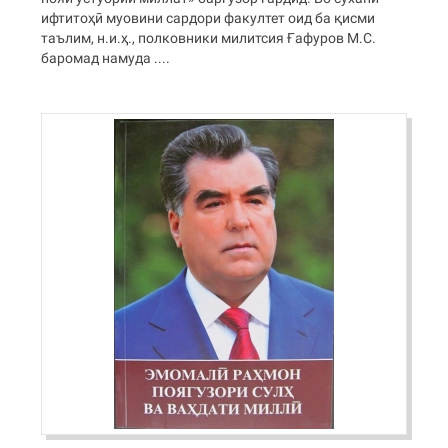
ифтитоҳӣ муовини сардори факултет оид ба қисми
таълим, н.и.ҳ., полковники милитсия Ғафуров М.С.
баромад намуда ....