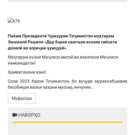
Previous
Next
Паёми Президенти Ҷумҳурии Тоҷикистон муҳтарам
Эмомалӣ Раҳмон «Дар бораи самтҳои асосии сиёсати
дохилӣ ва хориҷии ҷумҳурӣ»
Муҳтарам аъзои Маҷлиси миллӣ ва вакилони Маҷлиси
намояндагон!
Ҳамватанони азиз!
Соли 2023 барои Тоҷикистон, бо вуҷуди мураккабшавии
бесобиқаи вазъи ҷаҳони муосир, инчунин...
Муфассал
НАВОРҲО