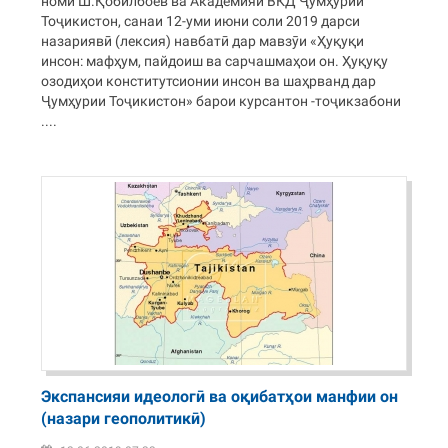
номи Ш.Қобилбоев ва Академияи ВКД Ҷумҳурии
Тоҷикистон, санаи 12-уми июни соли 2019 дарси
назариявӣ (лексия) навбатӣ дар мавзӯи «Ҳуқуқи
инсон: мафҳум, пайдоиш ва сарчашмаҳои он. Ҳуқуқу
озодиҳои конститутсионии инсон ва шаҳрванд дар
Ҷумҳурии Тоҷикистон» барои курсантон -тоҷикзабони
....
Экспансияи идеологӣ ва оқибатҳои манфии он
(назари геополитикӣ)