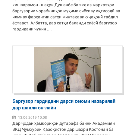
кишварамон - шаҳри Душанбе ба яке аз марказҳои
баргузории чорабиниҳои муҳими сиёсиву иқтисодӣ ва
илмиву фарҳангии сатҳи минтақавию ҷаҳонӣ табдил
ёфтааст. Албатта, дар сатҳи баланди сиёсӣ баргузор
гардидани чунин ....
Баргузор гардидани дарси сеюми назариявӣ
дар шакли он-лайн
13.06.2019 10:08
Дар ҷодаи ҳамкориҳои дутарафа байни Академияи
ВКД Ҷумҳурии Қазоқистон дар шаҳри Костонай ба