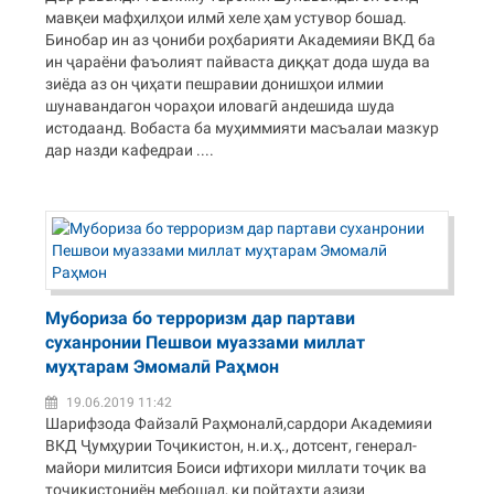
мавқеи мафҳилҳои илмӣ хеле ҳам устувор бошад.
Бинобар ин аз ҷониби роҳбарияти Академияи ВКД ба
ин ҷараёни фаъолият пайваста диққат дода шуда ва
зиёда аз он ҷиҳати пешравии донишҳои илмии
шунавандагон чораҳои иловагӣ андешида шуда
истодаанд. Вобаста ба муҳиммияти масъалаи мазкур
дар назди кафедраи ....
Мубориза бо терроризм дар партави
суханронии Пешвои муаззами миллат
муҳтарам Эмомалӣ Раҳмон
19.06.2019 11:42
Шарифзода Файзалӣ Раҳмоналӣ,сардори Академияи
ВКД Ҷумҳурии Тоҷикистон, н.и.ҳ., дотсент, генерал-
майори милитсия Боиси ифтихори миллати тоҷик ва
тоҷикистониён мебошад, ки пойтахти азизи