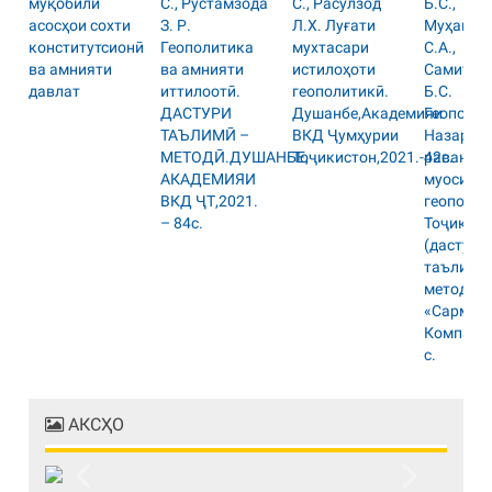
АКСҲО