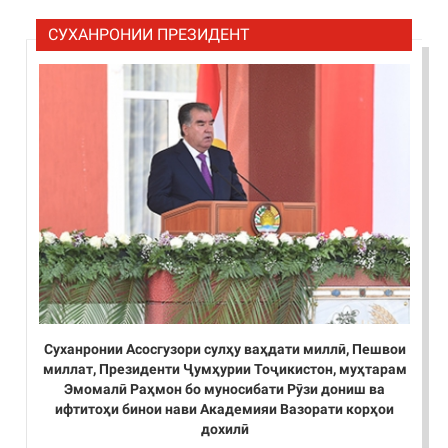
СУХАНРОНИИ ПРЕЗИДЕНТ
Суханронии Асосгузори сулҳу ваҳдати миллӣ, Пешвои
миллат, Президенти Ҷумҳурии Тоҷикистон, муҳтарам
Эмомалӣ Раҳмон бо муносибати Рӯзи дониш ва
ифтитоҳи бинои нави Академияи Вазорати корҳои
дохилӣ