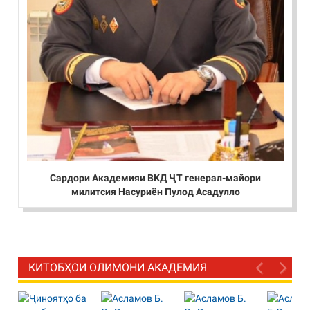
Сардори Академияи ВКД ҶТ генерал-майори
милитсия Насуриён Пулод Асадулло
КИТОБҲОИ ОЛИМОНИ АКАДЕМИЯ