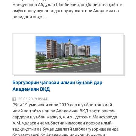
Навҷувонов Абдулло Шанбиевич, роҳбарият ва ҳайати
омӯзгорону шунавандагону курсантони Академия ва
волидони онҳо ....
Баргузории ҷаласаи илмии буҷавӣ дар
Академияи ВКД
20.06.2019 09:44
Рӯзи 19-уми июни соли 2019 дар шуъбаи ташкилӣ-
илмӣ ва табъу нашри Академияи ВКД таҳти раисии
сардори шуъбаи мазкур, н.и.ҳ., дотсент, Мансурзода
А.М. ҷаласаи ҷамъбастии нимсолаи корҳои илмӣ-
тадқиқотии аз буҷаи давлатӣ маблағгузоришаванда
бо ҳамоҳангӣ бо Академияи илмҳои Ҷумҳурии