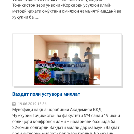
Тоҷикистон зери унвони «Коркарди усулҳои илмӣ-
методӣ ҷиҳати омӯхтани омилҳои ҷамъиятӣ-маданӣ ва
ҳуқуқии ба ....
Ваҳдат пояи устувори миллат
19.06.2019 15:36
Мувофиқи нақша чорабинии Академияи ВКД
Ҷумҳурии Тоҷикистон ва факултети №4 санаи 19 июни
соли ҷорӣ конфронси илмӣ – назариявӣ бахшида ба
22-юмин солгарди Ваҳдати миллӣ дар мавзӯи «Ваҳдат
пояи устуории миллат» баргузор гардид. Бо сухани