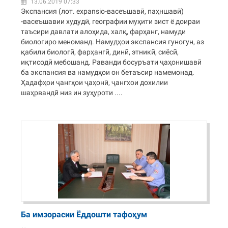
13.06.2019 07:33
Экспансия (лот. expansio-васеъшавӣ, паҳншавӣ)
-васеъшавии худудӣ, географии муҳити зист ё доираи
таъсири давлати алоҳида, халқ, фарҳанг, намуди
биологиро меноманд. Намудҳои экспансия гуногун, аз
қабили биологӣ, фарҳангӣ, динӣ, этникӣ, сиёсӣ,
иқтисодӣ мебошанд. Раванди босуръати ҷаҳонишавӣ
ба экспансия ва намудҳои он бетаъсир намемонад.
Ҳадафҳои ҷангҳои ҷаҳонӣ, ҷангхои дохилии
шаҳрвандӣ низ ин зуҳуроти ....
Ба имзорасии Ёддошти тафоҳум