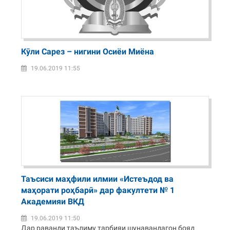
Кӯли Сарез – нигини Осиёи Миёна
19.06.2019 11:55
Таъсиси маҳфили илмии «Истеъдод ва
маҳорати роҳбарӣ» дар факултети № 1
Академияи ВКД
19.06.2019 11:50
Дар раванди таълиму тарбияи шунавандагон бояд