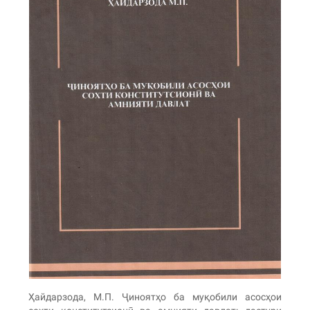
Ҳайдарзода, М.П. Ҷиноятҳо ба муқобили асосҳои