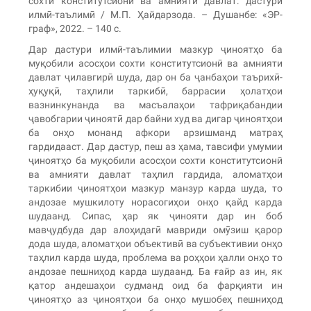
сохти конститутсионӣ ва амнияти давлат: дастури
илмӣ-таълимӣ / М.П. Ҳайдарзода. – Душанбе: «ЭР-
граф», 2022. – 140 с.
Дар дастури илмӣ-таълимии мазкур ҷиноятҳо ба
муқобили асосҳои сохти конститутсионӣ ва амнияти
давлат ҷилавгирӣ шуда, дар он ба ҷанбаҳои таърихӣ-
ҳуқуқӣ, таҳлили таркибӣ, баррасии ҳолатҳои
вазнинкунанда ва масъалаҳои тафриқабандии
ҷавобгарии ҷиноятӣ дар байни худ ва дигар ҷиноятҳои
ба онҳо монанд афкори арзишманд матраҳ
гардидааст. Дар дастур, пеш аз ҳама, тавсифи умумии
ҷиноятҳо ба муқобили асосҳои сохти конститутсионӣ
ва амнияти давлат таҳлил гардида, аломатҳои
таркибии ҷиноятҳои мазкур манзур карда шуда, то
андозае мушкилоту норасогиҳои онҳо қайд карда
шудаанд. Сипас, ҳар як ҷинояти дар ин боб
мавҷудбуда дар алоҳидагӣ мавриди омӯзиш қарор
дода шуда, аломатҳои объективӣ ва субъективии онҳо
таҳлил карда шуда, проблема ва роҳҳои ҳалли онҳо то
андозае пешниҳод карда шудаанд. Ба ғайр аз ин, як
қатор андешаҳои судманд оид ба фарқияти ин
ҷиноятҳо аз ҷиноятҳои ба онҳо мушобеҳ пешниҳод