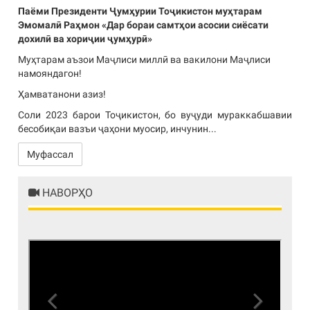
Паёми Президенти Ҷумҳурии Тоҷикистон муҳтарам
Эмомалӣ Раҳмон «Дар бораи самтҳои асосии сиёсати
дохилӣ ва хориҷии ҷумҳурӣ»
Муҳтарам аъзои Маҷлиси миллӣ ва вакилони Маҷлиси
намояндагон!
Ҳамватанони азиз!
Соли 2023 барои Тоҷикистон, бо вуҷуди мураккабшавии
бесобиқаи вазъи ҷаҳони муосир, инчунин...
Муфассал
НАВОРҲО