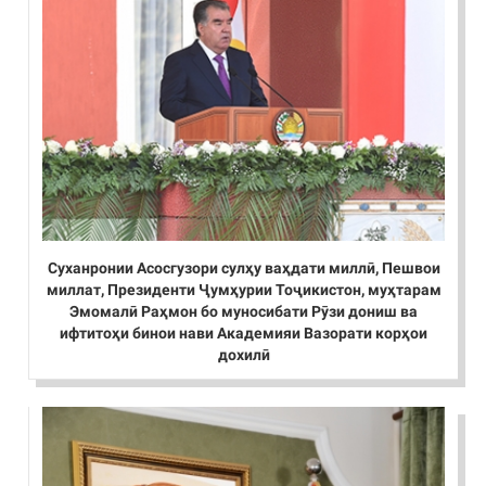
Суханронии Асосгузори сулҳу ваҳдати миллӣ, Пешвои
миллат, Президенти Ҷумҳурии Тоҷикистон, муҳтарам
Эмомалӣ Раҳмон бо муносибати Рӯзи дониш ва
ифтитоҳи бинои нави Академияи Вазорати корҳои
дохилӣ