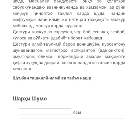
шуда, масъалаи бандубасти онҳо бо ҳолатҳои
сабуккунандаю вазнинкунанда ва ҳамзамон, аз рӯйи
маҷмуи ҷиноятҳо таҳлил карда шуда, чандин
мафҳумҳои нави илмӣ, ки натиҷаи таҳқиқоти мазкур
мебошанд, манзур карда шудаанд.
Дастури мазкур аз сарсухан, чор боб, сенздаҳ зербоб,
хулоса ва рӯйхати адабиёт иборат мебошад
Дастури илмӣ-таълимӣ барои донишҷӯён, курсантону
шунавандагон, магистрҳо, аспирантон (адъюнктон),
омӯзгорон, олимон, кормандони амалии мақомоти
ҳифзи ҳуқуқ ва доираи васеи хонандагон тавсия карда
мешавад.
Шуъбаи ташкилӣ-илмӣ ва табъу нашр
Шарҳи Шумо
Исм