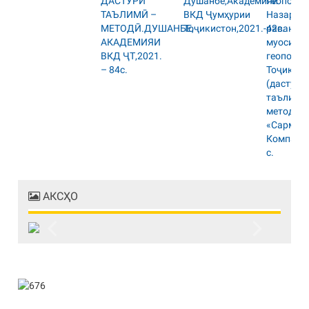
АКСҲО
Previous
Next