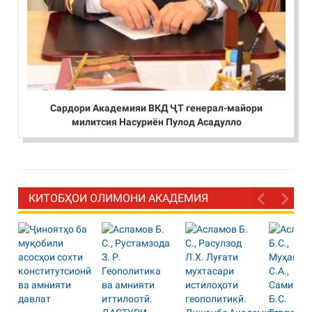
Сардори Академияи ВКД ҶТ генерал-майори
милитсия Насуриён Пулод Асадулло
КИТОБҲОИ ОЛИМОНИ АКАДЕМИЯ