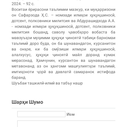
2024. – 92 с.
Воситаи ёрирасони таълимии мазкур, ки муқарризони
он Сафарзода Ҳ.С. – номзади илмҳои ҳуқуқшиносӣ,
дотсент, полковники милитсия ва Абдурашидзода А.А.
- номзади илмҳои ҳуқуқшиносӣ, дотсент, полковники
милитсия бошанд, саволу ҷавобҳоро вобаста ба
мавзуъҳои муҳимми ҳуқуқи ҷиноятӣ табиқи барномаи
таълимӣ доро буда, он ба шунавандагон, курсанитон
ва онҳое, ки ба омӯзиши илмҳои ҳуқуқшиносӣ,
алалхусус, ҳуқуқи ҷиноятӣ майл доранд кумак
мерасонад. Ҳамчунин, курсантон ва шунавандагон
метавонанд аз он ҳангоми машғулиятҳои таълимӣ,
имтиҳоноти ҷорӣ ва давлатӣ самаранок истифода
баранд.
Шуъбаи ташкилӣ-илмӣ ва табъу нашр
Шарҳи Шумо
Исм