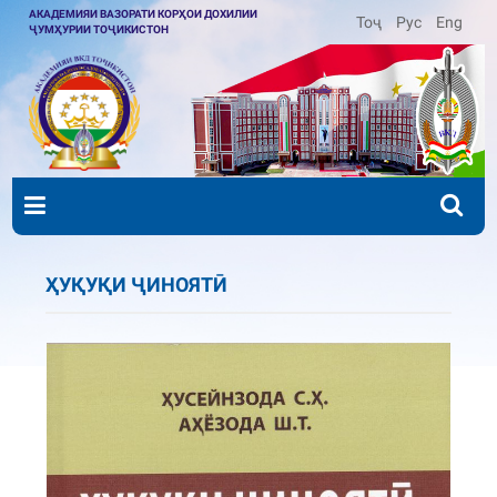
АКАДЕМИЯИ ВАЗОРАТИ КОРҲОИ ДОХИЛИИ
Тоҷ
Рус
Eng
ҶУМҲУРИИ ТОҶИКИСТОН
ҲУҚУҚИ ҶИНОЯТӢ