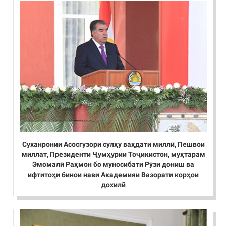
Суханронии Асосгузори сулҳу ваҳдати миллӣ, Пешвои
миллат, Президенти Ҷумҳурии Тоҷикистон, муҳтарам
Эмомалӣ Раҳмон бо муносибати Рӯзи дониш ва
ифтитоҳи бинои нави Академияи Вазорати корҳои
дохилӣ