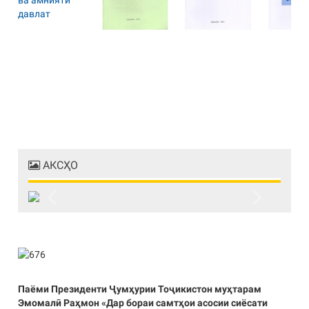
АКСҲО
Previous
Next
Паёми Президенти Ҷумҳурии Тоҷикистон муҳтарам
Эмомалӣ Раҳмон «Дар бораи самтҳои асосии сиёсати