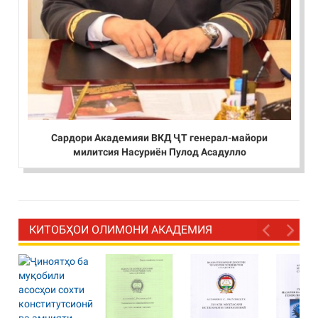
Сардори Академияи ВКД ҶТ генерал-майори
милитсия Насуриён Пулод Асадулло
КИТОБҲОИ ОЛИМОНИ АКАДЕМИЯ