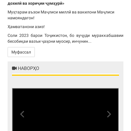
дохилӣ ва хориҷии ҷумҳурӣ»
Муҳтарам аъзои Маҷлиси миллӣ ва вакилони Маҷлиси
намояндагон!
Ҳамватанони азиз!
Соли 2023 барои Тоҷикистон, бо вуҷуди мураккабшавии
бесобиқаи вазъи ҷаҳони муосир, инчунин...
Муфассал
НАВОРҲО
Previous
Next