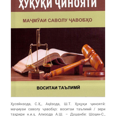
Ҳусейнзода, С.Ҳ., Аҳёзода, Ш.Т. Ҳуқуқи ҷиноятӣ:
маҷмуаи саволу ҷавобҳо: воситаи таълимӣ / зери
таҳрири н.и.ҳ. Ализода А.Ш. – Душанбе: Шоҳин-С.,