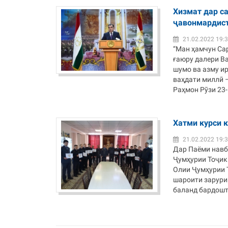
Хизмат дар с
ҷавонмардис
21.02.2022 19:
“Ман ҳамчун Са
ғаюру далери Ва
шумо ва азму и
ваҳдати миллӣ 
Раҳмон Рӯзи 23-
Хатми курси 
21.02.2022 19:
Дар Паёми навб
Ҷумҳурии Тоҷик
Олии Ҷумҳурии 
шароити зарури
баланд бардошта