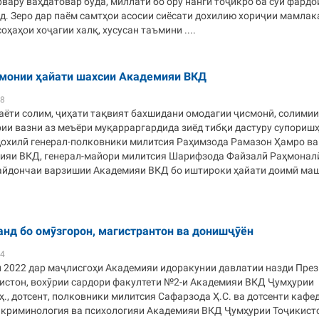
вару ваҳдатовар буда, миллати бо ору нанги тоҷикро ба сӯи фардо
д. Зеро дар паём самтҳои асосии сиёсати дохилию хориҷии мамлак
оҳаҳои хоҷагии халқ, хусусан таъмини ....
монии ҳайати шахсии Академияи ВКД
38
аёти солим, ҷиҳати тақвият бахшидани омодагии ҷисмонӣ, солимии
рии вазни аз меъёри муқарраргардида зиёд тибқи дастуру супориш
дохилӣ генерал-полковники милитсия Раҳимзода Рамазон Ҳамро ва
ияи ВКД, генерал-майори милитсия Шарифзода Файзалӣ Раҳмонал
айдончаи варзишии Академияи ВКД бо иштироки ҳайати доимӣ ма
анд бо омӯзгорон, магистрантон ва донишҷӯён
34
и 2022 дар маҷлисгоҳи Академияи идоракунии давлатии назди Пре
истон, вохӯрии сардори факултети №2-и Академияи ВКД Ҷумҳурии
.ҳ., дотсент, полковники милитсия Сафарзода Ҳ.С. ва дотсенти кафе
, криминология ва психологияи Академияи ВКД Ҷумҳурии Тоҷикист