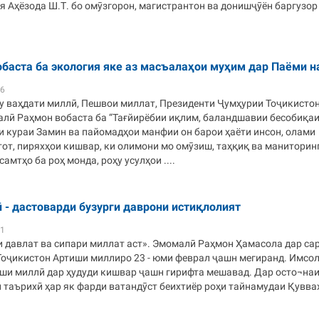
 Аҳёзода Ш.Т. бо омӯзгорон, магистрантон ва донишҷӯён баргузор
баста ба экология яке аз масъалаҳои муҳим дар Паёми н
36
ҳу ваҳдати миллӣ, Пешвои миллат, Президенти Ҷумҳурии Тоҷикисто
лӣ Раҳмон вобаста ба “Тағйирёбии иқлим, баландшавии бесобиқа
и кураи Замин ва пайомадҳои манфии он барои ҳаёти инсон, олами
от, пиряхҳои кишвар, ки олимони мо омӯзиш, таҳқиқ ва маниторин
амтҳо ба роҳ монда, роҳу усулҳои ....
 - дастоварди бузурги даврони истиқлолият
41
 давлат ва сипари миллат аст». Эмомалӣ Раҳмон Ҳамасола дар сар
Тоҷикистон Артиши миллиро 23 - юми феврал ҷашн мегиранд. Имсо
иши миллӣ дар ҳудуди кишвар ҷашн гирифта мешавад. Дар осто¬наи
таърихӣ ҳар як фарди ватандӯст беихтиёр роҳи тайнамудаи Қувваҳо