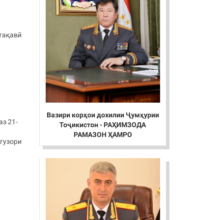
нтақавӣ
Вазири корҳои дохилии Ҷумҳурии
аз 21-
Тоҷикистон - РАҲИМЗОДА
и
РАМАЗОН ҲАМРО
гузори