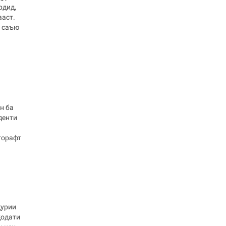
рдид,
ааст.
о саъю
н ба
денти
торафт
ҳурии
ҳодати