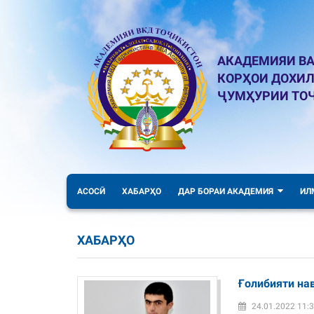
АКАДЕМИЯИ ВА
КОРҲОИ ДОХИ
ҶУМҲУРИИ ТО
АСОСӢ
ХАБАРҲО
ДАР БОРАИ АКАДЕМИЯ
ИЛ
ХАБАРҲО
Ғолибияти на
24.01.2022 11: