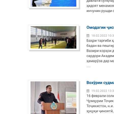
давлати сулҳпар
ҳидоят менамоя
инчунин рушди с
Омодагии ҷис
18.02.2022 10:
Баҳри тарғиби ҳ
бадан ва пешги
Вазири корҳои 
сардори Академ
ҳамарӯза дар м
....
Вохӯрии судм
19.02.2022 13:
16 феврали сол
Ҷумҳурии Тоҷик
Тоҷикистон, н.и
ҳуқуқи ҷиноятӣ