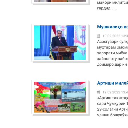
майори милитсия
гардид. ....
Мушкилиҳо во
19.02.2022 13:
Асосгузори сул
муҳтарам Эмома
ҳарорати миёна
ҳайвоноту набот
доимиро дар ин с
Артиши миллӣ
19.02.2022 13:
«Артиш такягоҳи
сари Ҷумҳурии 
29-солагии Арт
ҷашни бошукӯҳи 