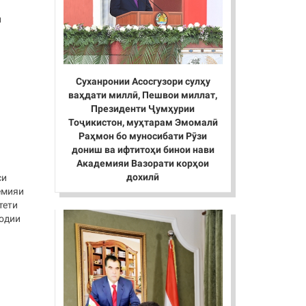
и
Суханронии Асосгузори сулҳу
ваҳдати миллӣ, Пешвои миллат,
Президенти Ҷумҳурии
Тоҷикистон, муҳтарам Эмомалӣ
Раҳмон бо муносибати Рӯзи
дониш ва ифтитоҳи бинои нави
Академияи Вазорати корҳои
дохилӣ
си
емияи
тети
содии