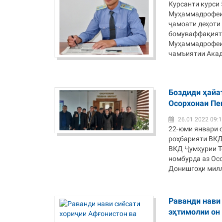
Курсанти курси
Муҳаммадрофеи 
ҷамоати деҳоти
бомуваффақият 
Муҳаммадрофеи 
чамъиятии Акаде
Боздиди ҳайа
Осорхонаи Пе
26.01.2022 09:
22-юми январи 
роҳбарияти ВКД
ВКД Ҷумҳурии Т
номбурда аз Ос
Донишгоҳи милли
Раванди нави
эҳтимолии он