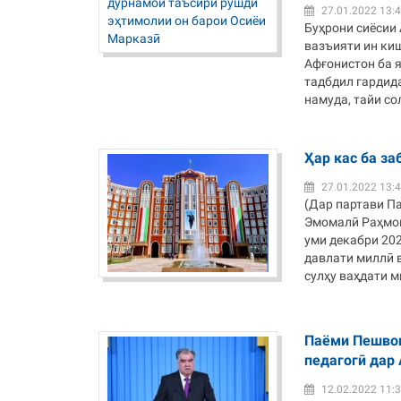
27.01.2022 13:
Буҳрони сиёсии 
вазъияти ин ки
Афғонистон ба 
тадбдил гардида
намуда, тайи со
Ҳар кас ба за
27.01.2022 13:
(Дар партави П
Эмомалӣ Раҳмон 
уми декабри 202
давлати миллӣ 
сулҳу ваҳдати м
Паёми Пешвои
педагогӣ дар
12.02.2022 11: