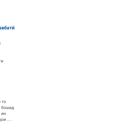
авбатӣ
н
и
ги
 то
л бошад
 ин
и ....