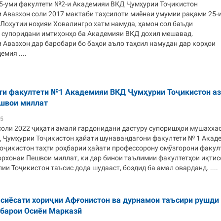
 5-уми факултети №2-и Академияи ВКД Ҷумҳурии Тоҷикистон
Авазхон соли 2017 мактаби таҳсилоти миёнаи умумии рақами 25-
 Лоҳутии ноҳияи Ховалингро хатм намуда, ҳамон сол баъди
супоридани имтиҳонҳо ба Академияи ВКД дохил мешавад.
Авазхон дар баробари бо баҳои аъло таҳсил намудан дар корҳои
мия ....
ти факултети №1 Академияи ВКД Ҷумҳурии Тоҷикистон аз
швои миллат
15
соли 2022 ҷиҳати амалӣ гардонидани дастуру супоришҳои мушахха
 Ҷумҳурии Тоҷикистон ҳайати шунавандагони факултети № 1 Акад
оҷикистон таҳти роҳбарии ҳайати профессорону омӯзгорони факул
орхонаи Пешвои миллат, ки дар бинои таълимии факултетҳои иқти
и Тоҷикистон таъсис дода шудааст, боздид ба амал оварданд. ....
 сиёсати хориҷии Афғонистон ва дурнамои таъсири рушди
 барои Осиёи Марказӣ