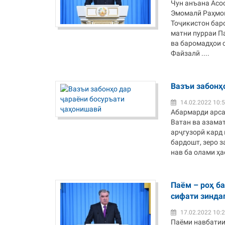
Чун анъана Асо
Эмомалӣ Раҳмон
Тоҷикистон бар
матни пурраи П
ва баромадҳои с
Файзалӣ ....
Вазъи забонҳ
14.02.2022 10:
Абармарди арса
Ватан ва азама
арҷгузорӣ кард
бардошт, зеро з
нав ба олами ҳас
Паём – роҳ ба
сифати зинда
17.02.2022 10:
Паёми навбатии