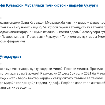
афи Қувваҳои Мусаллаҳи Тоҷикистон - шарафи бузурги
т
33
рфармондеҳи Олии Қувваҳои Мусаллаҳ ба ҳар яки шумо – фарзанд
тан, ба нангу номуси шумо, ба эҳсоси гарми ватандӯстиву ватанпа
родаи ҷавонмардонаи шумо итминони комил дорам”. Асосгузори су
– Пешвои миллат, Президенти Ҷумҳурии Тоҷикистон, муҳтарам Эмо
юми феврал чун ....
кȳтоҳмуддат
37
ати худ Асосгузори сулҳу ваҳдати миллӣ, Пешвои миллат, Президен
истон муҳтарам Эмомалӣ Раҳмон, ки 21 декабри соли 2021 ба Маҷ
Тоҷикистон барои беҳтар кардани сатҳу сифати таълим ва тамоми
ро муҳайё кардан қайд гардид. Ҳадафи Роҳбари давлат аз ин таша
ни сатҳи саводу ....