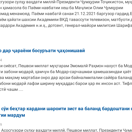
сгузори сулҳу ваҳдати миллӣ-Президенти Ҷумҳурии Тоҷикистон, му
 ҳамасола бо Паёми навбатии хеш ба Маҷлиси Олии Ҷумҳурии
омад менамояд. Паёми навбатӣ санаи 21.12.2021 баргузор гардид.
аём ҳайати шахсии Академияи ВКД тавассути телевизон, матбуоти 
ардори Академия н.и.ҳ., дотсент, генерал-майори милитсия Шариф
о дар ҷараёни босуръати ҷаҳонишавӣ
54
и сиёсат, Пешвои миллат муҳтарам Эмомалӣ Раҳмон нахуст ба Мод
ти забони модарӣ, ҳамчун ба Модар-сарчашмаи ҳамешазиндаи ҳаёт
 ва мақому мартабаи онро дар арсаи байналмилалии сайёра баланд
абони модарӣ лафзи ширину муқаддас барои ҳар як инсон аст. Тифл
тӣ чашм ....
 сӯи беҳтар кардани шароити зист ва баланд бардоштани 
гии мардум
29
 Асосгузори сулҳу ваҳдати миллӣ, Пешвои миллат, Президенти Ҷум