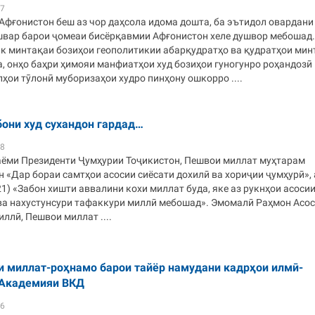
47
Афғонистон беш аз чор даҳсола идома дошта, ба эътидол овардани
швар барои ҷомеаи бисёрқавмии Афғонистон хеле душвор мебошад.
як минтақаи бозиҳои геополитикии абарқудратҳо ва қудратҳои ми
, онҳо баҳри ҳимояи манфиатҳои худ бозиҳои гуногунро роҳандозӣ
лҳои тӯлонӣ муборизаҳои худро пинҳону ошкорро ....
бони худ сухандон гардад…
48
аёми Президенти Ҷумҳурии Тоҷикистон, Пешвои миллат муҳтарам
«Дар бораи самтҳои асосии сиёсати дохилӣ ва хориҷии ҷумҳурӣ», 
1) «Забон хишти аввалини кохи миллат буда, яке аз рукнҳои асоси
ва нахустунсури тафаккури миллӣ мебошад». Эмомалӣ Раҳмон Асос
иллӣ, Пешвои миллат ....
 миллат-роҳнамо барои тайёр намудани кадрҳои илмӣ-
 Академияи ВКД
36