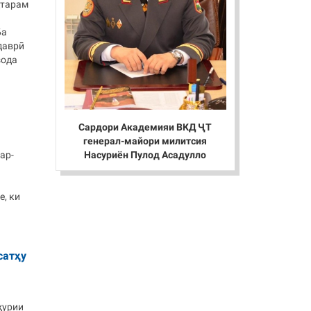
ҳтарам
Ба
даврӣ
зода
Сардори Академияи ВКД ҶТ
генерал-майори милитсия
Насуриён Пулод Асадулло
ар-
е, ки
сатҳу
ҳурии