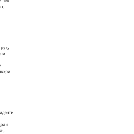
и нек
ат,
 руҳу
ҳои
ӣ
шқҳои
зиденти
драи
он,