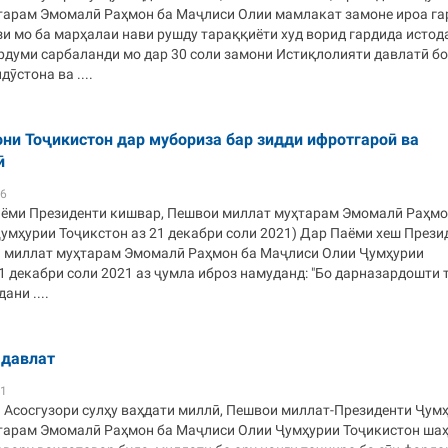
тарам Эмомалӣ Раҳмон ба Маҷлиси Олии мамлакат замоне ироа га
и мо ба марҳалаи нави рушду тараққиёти худ ворид гардида истод
рдуми сарбаланди мо дар 30 соли замони Истиқлолияти давлатӣ б
ӯстона ва ....
ни Тоҷикистон дар мубориза бар зидди ифротгароӣ ва
ӣ
06
аёми Президенти кишвар, Пешвои миллат муҳтарам Эмомалӣ Раҳмо
умҳурии Тоҷикстон аз 21 декабри соли 2021) Дар Паёми хеш Прези
 миллат муҳтарам Эмомалӣ Раҳмон ба Маҷлиси Олии Ҷумҳурии
1 декабри соли 2021 аз ҷумла иброз намуданд: "Бо дарназардошти 
ани ....
 давлат
11
 Асосгузори сулҳу ваҳдати миллӣ, Пешвои миллат-Президенти Ҷум
тарам Эмомалӣ Раҳмон ба Маҷлиси Олии Ҷумҳурии Тоҷикистон ша