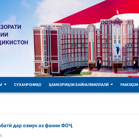
ЗОРАТИ
ЛИИ
ҶИКИСТОН
М
СУХАНРОНИҲО
ҲАМКОРИҲОИ БАЙНАЛМИЛЛАЛӢ
РАМЗҲОИ
вбатӣ дар озмун аз фанни ФОҶ
36