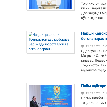
Тоҷикистон муҳ
ки кишвари азиз
Дар ҳақиқат ма
кӯшишҳои ватанд
Нақши ҷавоно
бегонапараст
17.02.2022 11:
( Дар ҳошияи П
Маҷлиси Олии Ҷ
кишвар, Пешвои
Тоҷикистон аз 2
мураккаб гардид
Паём эҳёгари
17.02.2022 11:
Паёми навбатии
Тоҷикистон муҳ