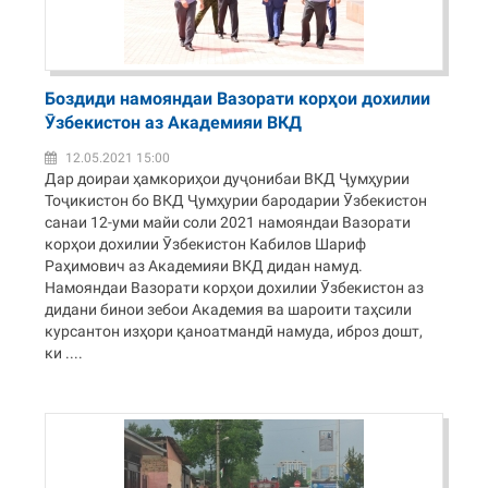
Боздиди намояндаи Вазорати корҳои дохилии
Ӯзбекистон аз Академияи ВКД
12.05.2021 15:00
Дар доираи ҳамкориҳои дуҷонибаи ВКД Ҷумҳурии
Тоҷикистон бо ВКД Ҷумҳурии бародарии Ӯзбекистон
санаи 12-уми майи соли 2021 намояндаи Вазорати
корҳои дохилии Ӯзбекистон Кабилов Шариф
Раҳимович аз Академияи ВКД дидан намуд.
Намояндаи Вазорати корҳои дохилии Ӯзбекистон аз
дидани бинои зебои Академия ва шароити таҳсили
курсантон изҳори қаноатмандӣ намуда, иброз дошт,
ки ....