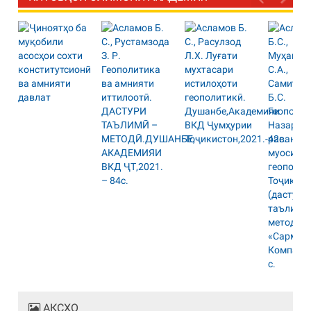
АКСҲО