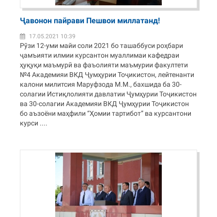
Ҷавонон пайрави Пешвои миллатанд!
17.05.2021 10:39
Рӯзи 12-уми майи соли 2021 бо ташаббуси роҳбари
ҷамъияти илмии курсантон муаллимаи кафедраи
ҳуқуқи маъмурӣ ва фаъолияти маъмурии факултети
№4 Академияи ВКД Ҷумҳурии Тоҷикистон, лейтенанти
калони милитсия Маруфзода М.М., бахшида ба 30-
солагии Истиқлолияти давлатии Ҷумҳурии Тоҷикистон
ва 30-солагии Академияи ВКД Ҷумҳурии Тоҷикистон
бо аъзоёни маҳфили “Ҳомии тартибот” ва курсантони
курси ....