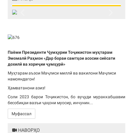
Previous
Next
Паёми Президенти Ҷумҳурии Тоҷикистон муҳтарам
Эмомалӣ Раҳмон «Дар бораи самтҳои асосии сиёсати
дохилӣ ва хориҷии ҷумҳурӣ»
Муҳтарам аъзои Маҷлиси миллӣ ва вакилони Маҷлиси
намояндагон!
Ҳамватанони азиз!
Соли 2023 барои Тоҷикистон, бо вуҷуди мураккабшавии
бесобиқаи вазъи ҷаҳони муосир, инчунин...
Муфассал
НАВОРҲО