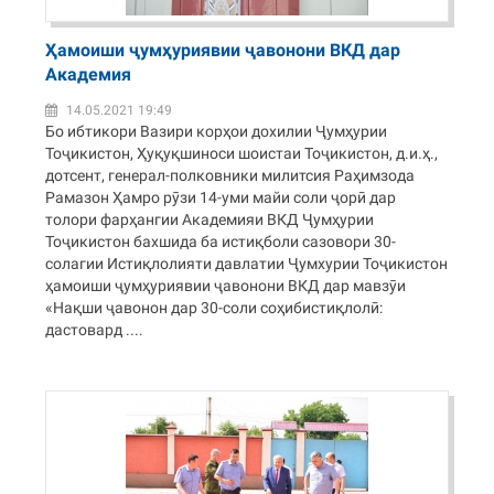
Ҳамоиши ҷумҳуриявии ҷавонони ВКД дар
Академия
14.05.2021 19:49
Бо ибтикори Вазири корҳои дохилии Ҷумҳурии
Тоҷикистон, Ҳуқуқшиноси шоистаи Тоҷикистон, д.и.ҳ.,
дотсент, генерал-полковники милитсия Раҳимзода
Рамазон Ҳамро рӯзи 14-уми майи соли ҷорӣ дар
толори фарҳангии Академияи ВКД Ҷумҳурии
Тоҷикистон бахшида ба истиқболи сазовори 30-
солагии Истиқлолияти давлатии Ҷумхурии Тоҷикистон
ҳамоиши ҷумҳуриявии ҷавонони ВКД дар мавзӯи
«Нақши ҷавонон дар 30-соли соҳибистиқлолӣ:
дастовард ....