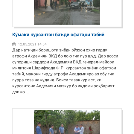
Кӯмаки курсантон баъди офатҳои табиӣ
12.05.2021 14:54
Дар натиҷаи боришоти зиёди рӯзҳои охир гирду
атрофи Акдемияи ВКД бо лою гил пур шуд. Дар асоси
супориши сардори Академияи ВКД генерал-майори
милитсия Шарифзода Ф.Р. курсантон зиёни офатҳои
табиӣ, макони гирду атрофи Академияро аз обу гил
пурра тоза намуданд. Боиси тазаккур аст, ки
курсантони Акдемияи мазкур бо иқдоми роҳбарият
доимо ....