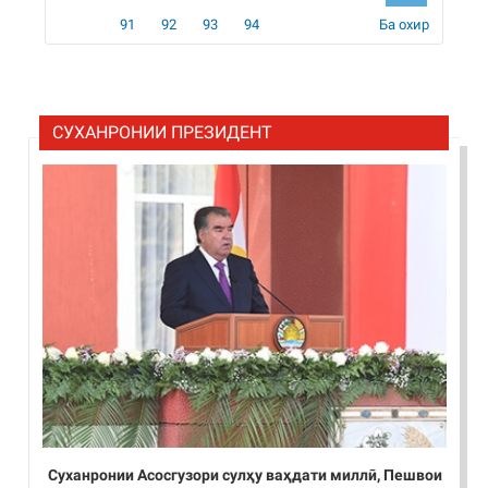
91
92
93
94
Ба охир
СУХАНРОНИИ ПРЕЗИДЕНТ
Суханронии Асосгузори сулҳу ваҳдати миллӣ, Пешвои