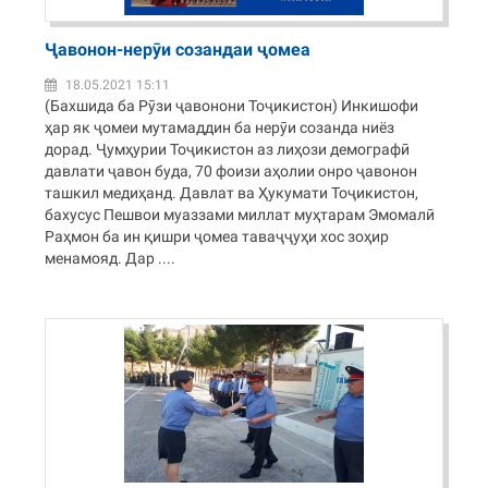
Ҷавонон-нерӯи созандаи ҷомеа
18.05.2021 15:11
(Бахшида ба Рӯзи ҷавонони Тоҷикистон) Инкишофи
ҳар як ҷомеи мутамаддин ба нерӯи созанда ниёз
дорад. Ҷумҳурии Тоҷикистон аз лиҳози демографӣ
давлати ҷавон буда, 70 фоизи аҳолии онро ҷавонон
ташкил медиҳанд. Давлат ва Ҳукумати Тоҷикистон,
бахусус Пешвои муаззами миллат муҳтарам Эмомалӣ
Раҳмон ба ин қишри ҷомеа таваҷҷуҳи хос зоҳир
менамояд. Дар ....