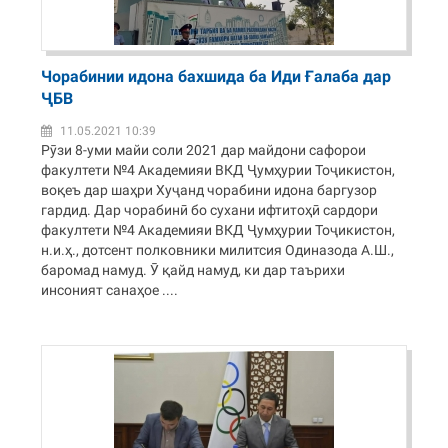
Чорабинии идона бахшида ба Иди Ғалаба дар
ҶБВ
11.05.2021 10:39
Рӯзи 8-уми майи соли 2021 дар майдони сафорои
факултети №4 Академияи ВКД Ҷумҳурии Тоҷикистон,
воқеъ дар шаҳри Хуҷанд чорабини идона баргузор
гардид. Дар чорабинӣ бо сухани ифтитоҳӣ сардори
факултети №4 Академияи ВКД Ҷумҳурии Тоҷикистон,
н.и.ҳ., дотсент полковники милитсия Одиназода А.Ш.,
баромад намуд. Ӯ қайд намуд, ки дар таърихи
инсоният санаҳое ....