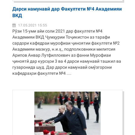
Дарси намунавӣ дар Факултети №4 Академияи
ВКД
17.05.2021 15:55
Рӯзи 15-уми айи соли 2021 дар факултети №4
Академияи ВКД Ҷумҳурии Тоҷикистон аз тарафи
сардори кафедраи мурофиаи ҷиноятии факултети №2
Академияи мазкур, н.и.ҳ., подполковники милитсия
Арипов Анвар Лутфиллоевич аз фанни Мурофиаи
ҷиноятӣ дар курсҳои 3 ва 4 дарси намунавӣ ташкил ва
гузаронида шуд. Дар дарси намунавӣ омӯзгорони
кафедраҳои факултети №4 ....