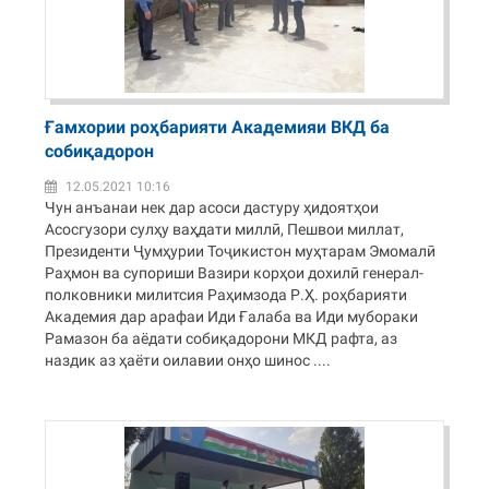
Ғамхории роҳбарияти Академияи ВКД ба
собиқадорон
12.05.2021 10:16
Чун анъанаи нек дар асоси дастуру ҳидоятҳои
Асосгузори сулҳу ваҳдати миллӣ, Пешвои миллат,
Президенти Ҷумҳурии Тоҷикистон муҳтарам Эмомалӣ
Раҳмон ва супориши Вазири корҳои дохилӣ генерал-
полковники милитсия Раҳимзода Р.Ҳ. роҳбарияти
Академия дар арафаи Иди Ғалаба ва Иди мубораки
Рамазон ба аёдати собиқадорони МКД рафта, аз
наздик аз ҳаёти оилавии онҳо шинос ....