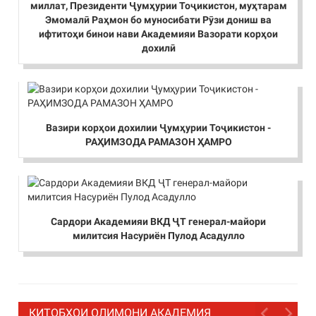
миллат, Президенти Ҷумҳурии Тоҷикистон, муҳтарам
Эмомалӣ Раҳмон бо муносибати Рӯзи дониш ва
ифтитоҳи бинои нави Академияи Вазорати корҳои
дохилӣ
Вазири корҳои дохилии Ҷумҳурии Тоҷикистон -
РАҲИМЗОДА РАМАЗОН ҲАМРО
Сардори Академияи ВКД ҶТ генерал-майори
милитсия Насуриён Пулод Асадулло
КИТОБҲОИ ОЛИМОНИ АКАДЕМИЯ