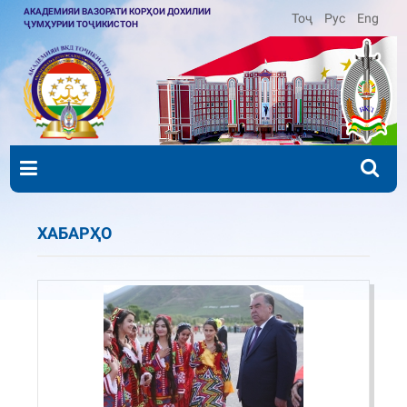
АКАДЕМИЯИ ВАЗОРАТИ КОРҲОИ ДОХИЛИИ
Тоҷ
Рус
Eng
ҶУМҲУРИИ ТОҶИКИСТОН
ХАБАРҲО