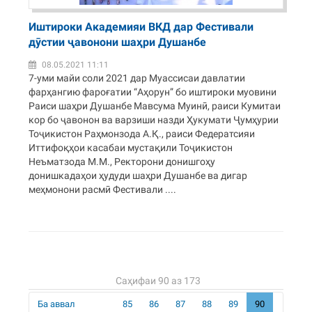
Иштироки Академияи ВКД дар Фестивали
дӯстии ҷавонони шаҳри Душанбе
08.05.2021 11:11
7-уми майи соли 2021 дар Муассисаи давлатии
фарҳангию фароғатии “Аҳорун” бо иштироки муовини
Раиси шаҳри Душанбе Мавсума Муинӣ, раиси Кумитаи
кор бо ҷавонон ва варзиши назди Ҳукумати Ҷумҳурии
Тоҷикистон Раҳмонзода А.Қ., раиси Федератсияи
Иттифоқҳои касабаи мустақили Тоҷикистон
Неъматзода М.М., Ректорони донишгоҳу
донишкадаҳои ҳудуди шаҳри Душанбе ва дигар
меҳмонони расмӣ Фестивали ....
Саҳифаи 90 аз 173
Ба аввал
85
86
87
88
89
90