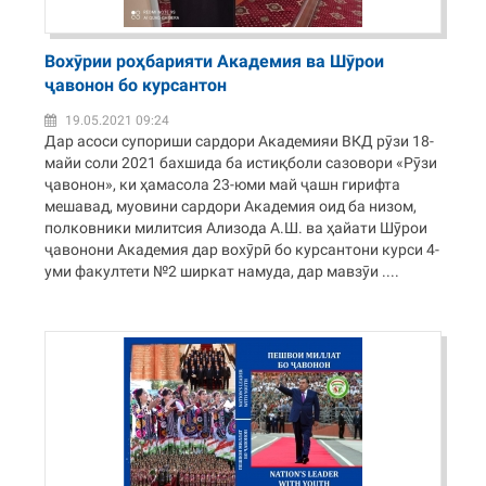
Вохӯрии роҳбарияти Академия ва Шӯрои
ҷавонон бо курсантон
19.05.2021 09:24
Дар асоси супориши сардори Академияи ВКД рӯзи 18-
майи соли 2021 бахшида ба истиқболи сазовори «Рӯзи
ҷавонон», ки ҳамасола 23-юми май ҷашн гирифта
мешавад, муовини сардори Академия оид ба низом,
полковники милитсия Ализода А.Ш. ва ҳайати Шӯрои
ҷавонони Академия дар вохӯрӣ бо курсантони курси 4-
уми факултети №2 ширкат намуда, дар мавзӯи ....