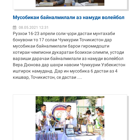
Мусобикаи байналмилали аз намуди волейбол
08.05.2021 12:31
Рузхои 16-23 апрели соли ҷори дастаи мунтахаби
бонувони то 17 солаи Чумхурии Точикистон дар
мусобикаи байналмилали барои гиромидошти
хотираи чемпиони дукаратаи бозихои олимпи, устоди
варзиши дарачаи байналмилали аз намуди волейбол
Вера Дюнова дар шахри навоии Чумхурии Узбекистон
иштирок намуданд. Дар ин мусобика 6 дастаи аз 4
кишвар, Точикистон, се дастаи ....