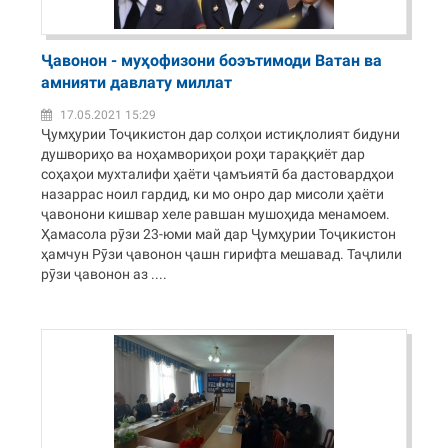
Ҷавонон - муҳофизони боэътимоди Ватан ва
амнияти давлату миллат
17.05.2021 15:29
Ҷумҳурии Тоҷикистон дар солҳои истиқлолият бидуни
душвориҳо ва ноҳамвориҳои роҳи тараққиёт дар
соҳаҳои мухталифи ҳаёти ҷамъиятӣ ба дастовардҳои
назаррас ноил гардид, ки мо онро дар мисоли ҳаёти
ҷавонони кишвар хеле равшан мушоҳида менамоем.
Ҳамасола рӯзи 23-юми май дар Ҷумҳурии Тоҷикистон
ҳамчун Рӯзи ҷавонон ҷашн гирифта мешавад. Таҷлили
рӯзи ҷавонон аз ....