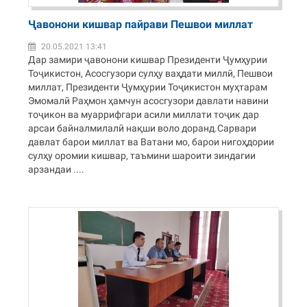
Ҷавонони кишвар пайрави Пешвои миллат
20.05.2021 13:41
Дар замири ҷавонони кишвар Президенти Ҷумҳурии
Тоҷикистон, Асосгузори сулҳу ваҳдати миллӣ, Пешвои
миллат, Президенти Ҷумҳурии Тоҷикистон муҳтарам
Эмомалӣ Раҳмон ҳамчун асосгузори давлати навини
тоҷикон ва муаррифгари асили миллати тоҷик дар
арсаи байналмилалӣ нақши воло доранд.Cарвари
давлат барои миллат ва Ватани мо, барои нигоҳдории
сулҳу оромии кишвар, таъмини шароити зиндагии
арзандаи ....