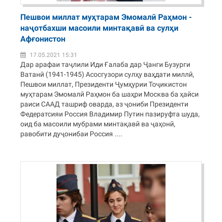
Пешвои миллат муҳтарам Эмомалӣ Раҳмон -
наҷотбахши масоили минтақавӣ ва сулҳи
Афғонистон
17.05.2021 15:31
Дар арафаи таҷлили Иди Ғалаба дар Ҷанги Бузурги
Ватанӣ (1941-1945) Асосгузори сулҳу ваҳдати миллӣ,
Пешвои миллат, Президенти Ҷумҳурии Тоҷикистон
муҳтарам Эмомалӣ Раҳмон ба шаҳри Москва ба ҳайси
раиси СААД ташриф оварда, аз ҷониби Президенти
Федератсияи Россия Владимир Путин пазируфта шуда,
оид ба масоили мубрами минтақавӣ ва ҷаҳонӣ,
равобити дуҷонибаи Россия ....