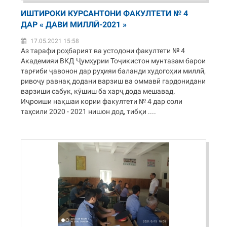
ИШТИРОКИ КУРСАНТОНИ ФАКУЛТЕТИ № 4
ДАР « ДАВИ МИЛЛӢ-2021 »
17.05.2021 15:58
Аз тарафи роҳбарият ва устодони факултети № 4
Академияи ВКД Ҷумҳурии Тоҷикистон мунтазам барои
тарғиби ҷавонон дар руҳияи баланди худогоҳии миллӣ,
ривоҷу равнақ додани варзиш ва оммавӣ гардонидани
варзиши сабук, кӯшиш ба харҷ дода мешавад.
Иҷроиши нақшаи кории факултети № 4 дар соли
таҳсили 2020 - 2021 нишон дод, тибқи ....