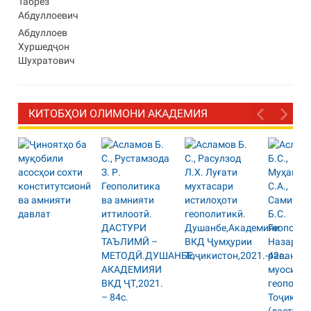
Табрез
Абдуллоевич
Абдуллоев
Хуршедҷон
Шухратович
КИТОБҲОИ ОЛИМОНИ АКАДЕМИЯ