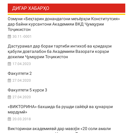
ДИГАР ХАБАРҲО
Озмуни «Беҳтарин донандагони меъёрҳои Конститутсия»
дар байни курсантони Академияи ВКД Ҷумҳурии
Тоҷикистон
30.11.-0001
Дастурамал дар бораи тартиби интихоб ва қоидаҳои
қабули довталабон ба Академияи Вазорати корҳои
дохилии Ҷумҳурии Тоҷикистон
17.04.2023
Факултети 2
27.04.2020
Факултети 5 курси 3
27.04.2020
«ВИКТОРИНА» бахшида ба рушди сайёҳӣ ва ҳунарҳои
мардумӣ»
20.03.2018
Викторинаи академиявӣ дар мавзӯи «20 соли амали