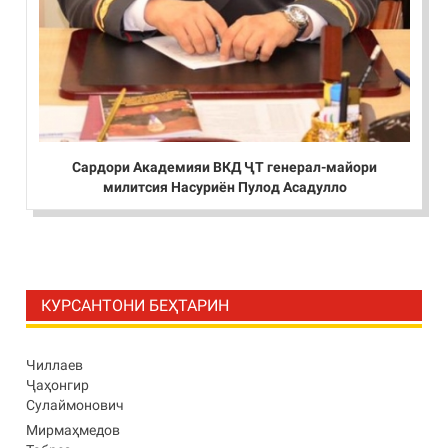
Сардори Академияи ВКД ҶТ генерал-майори
милитсия Насуриён Пулод Асадулло
КУРСАНТОНИ БЕҲТАРИН
Чиллаев
Ҷаҳонгир
Сулаймонович
Мирмаҳмедов