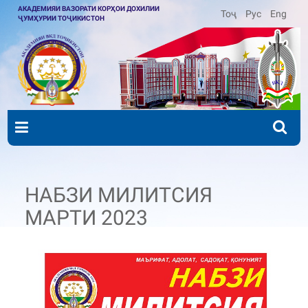
АКАДЕМИЯИ ВАЗОРАТИ КОРҲОИ ДОХИЛИИ
Тоҷ
Рус
Eng
ҶУМҲУРИИ ТОҶИКИСТОН
НАБЗИ МИЛИТСИЯ
МАРТИ 2023