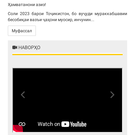
Ҳамватанони азиз!
Соли 2023 барои Тоҷикистон, бо вуҷуди мураккабшавии
бесобиқаи вазъи ҷаҳони муосир, инчунин...
Муфассал
НАВОРҲО
Previous
Next