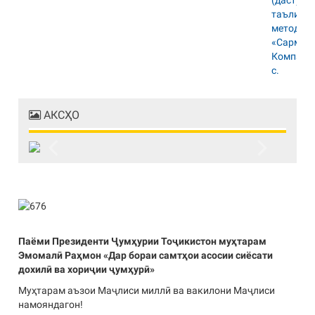
АКСҲО
Previous
Next
Паёми Президенти Ҷумҳурии Тоҷикистон муҳтарам
Эмомалӣ Раҳмон «Дар бораи самтҳои асосии сиёсати
дохилӣ ва хориҷии ҷумҳурӣ»
Муҳтарам аъзои Маҷлиси миллӣ ва вакилони Маҷлиси
намояндагон!