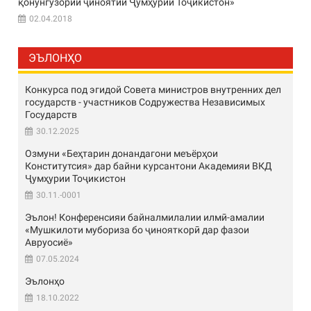
қонунгузории ҷиноятии Ҷумҳурии Тоҷикистон»
02.04.2018
ЭЪЛОНҲО
Конкурса под эгидой Совета министров внутренних дел
государств - участников Содружества Независимых
Государств
30.12.2025
Озмуни «Беҳтарин донандагони меъёрҳои
Конститутсия» дар байни курсантони Академияи ВКД
Ҷумҳурии Тоҷикистон
30.11.-0001
Эълон! Конференсияи байналмилалии илмӣ-амалии
«Мушкилоти мубориза бо ҷинояткорӣ дар фазои
Авруосиё»
07.05.2024
Эълонҳо
18.10.2022