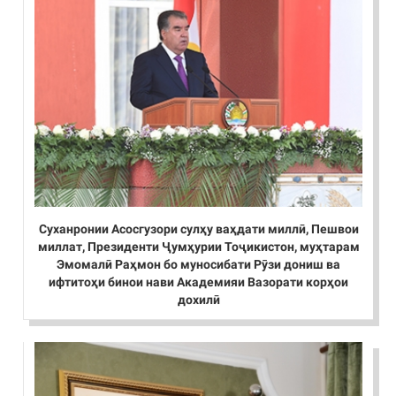
Суханронии Асосгузори сулҳу ваҳдати миллӣ, Пешвои
миллат, Президенти Ҷумҳурии Тоҷикистон, муҳтарам
Эмомалӣ Раҳмон бо муносибати Рӯзи дониш ва
ифтитоҳи бинои нави Академияи Вазорати корҳои
дохилӣ