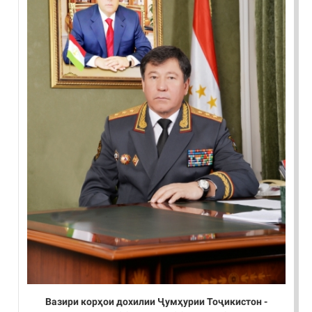
Вазири корҳои дохилии Ҷумҳурии Тоҷикистон -