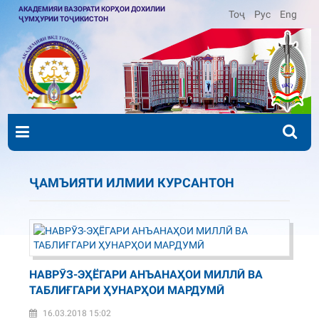
АКАДЕМИЯИ ВАЗОРАТИ КОРҲОИ ДОХИЛИИ
Тоҷ
Рус
Eng
ҶУМҲУРИИ ТОҶИКИСТОН
ҶАМЪИЯТИ ИЛМИИ КУРСАНТОН
НАВРӮЗ-ЭҲЁГАРИ АНЪАНАҲОИ МИЛЛӢ ВА
ТАБЛИҒГАРИ ҲУНАРҲОИ МАРДУМӢ
16.03.2018 15:02