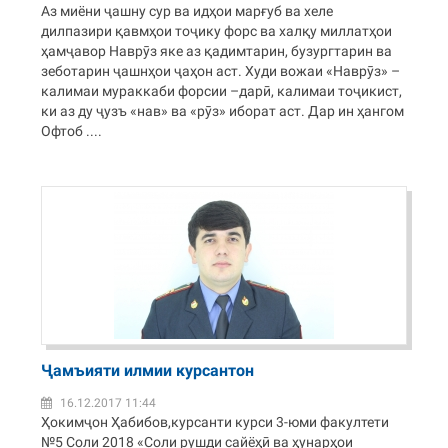
Аз миёни ҷашну сур ва идҳои марғуб ва хеле
дилпазири қавмҳои тоҷику форс ва халқу миллатҳои
ҳамҷавор Наврӯз яке аз қадимтарин, бузургтарин ва
зеботарин ҷашнҳои ҷаҳон аст. Худи вожаи «Наврӯз» –
калимаи мураккаби форсии –дарӣ, калимаи тоҷикист,
ки аз ду ҷузъ «нав» ва «рӯз» иборат аст. Дар ин ҳангом
Офтоб ....
Ҷамъияти илмии курсантон
16.12.2017 11:44
Ҳокимҷон Ҳабибов,курсанти курси 3-юми факултети
№5 Соли 2018 «Соли рушди сайёҳӣ ва ҳунарҳои