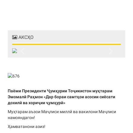
АКСҲО
Previous
Next
Паёми Президенти Ҷумҳурии Тоҷикистон муҳтарам
Эмомалӣ Раҳмон «Дар бораи самтҳои асосии сиёсати
дохилӣ ва хориҷии ҷумҳурӣ»
Муҳтарам аъзои Маҷлиси миллӣ ва вакилони Маҷлиси
намояндагон!
Ҳамватанони азиз!