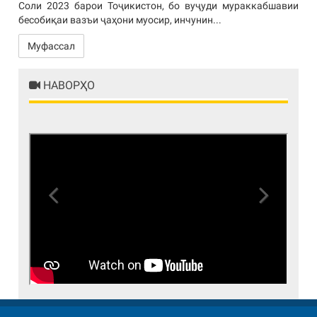
Соли 2023 барои Тоҷикистон, бо вуҷуди мураккабшавии
бесобиқаи вазъи ҷаҳони муосир, инчунин...
Муфассал
НАВОРҲО
Previous
Next