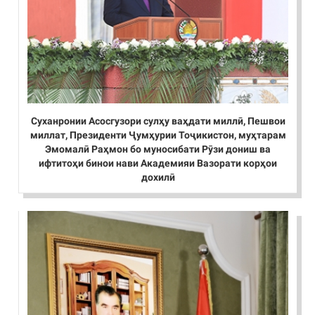
Суханронии Асосгузори сулҳу ваҳдати миллӣ, Пешвои
миллат, Президенти Ҷумҳурии Тоҷикистон, муҳтарам
Эмомалӣ Раҳмон бо муносибати Рӯзи дониш ва
ифтитоҳи бинои нави Академияи Вазорати корҳои
дохилӣ