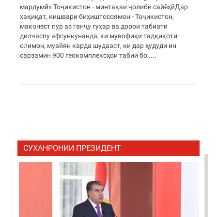
мардумӣ» Тоҷикистон - минтақаи ҷолиби сайёҳӣДар
ҳақиқат, кишвари биҳиштосоямон - Тоҷикистон,
маконест пур аз ганҷу гуҳар ва дорои табиати
дилчаспу афсункунанда, ки мувофиқи тадқиқоти
олимон, муайян карда шудааст, ки дар ҳудуди ин
сарзамин 900 геокомплексҳои табиӣ бо ....
СУХАНРОНИИ ПРЕЗИДЕНТ