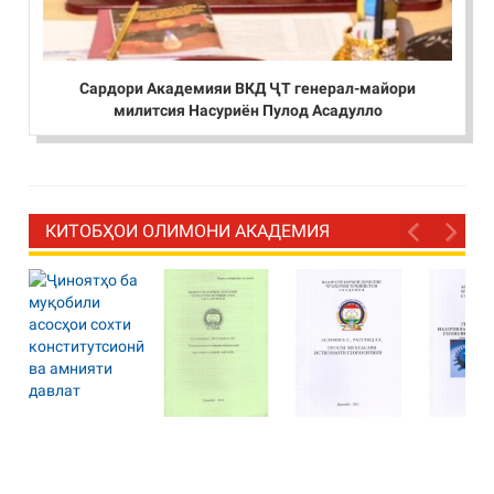
Сардори Академияи ВКД ҶТ генерал-майори
милитсия Насуриён Пулод Асадулло
КИТОБҲОИ ОЛИМОНИ АКАДЕМИЯ