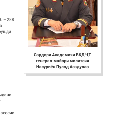
. – 288
а
 рушди
Сардори Академияи ВКД ҶТ
генерал-майори милитсия
Насуриён Пулод Асадулло
нидани
–
 асосии