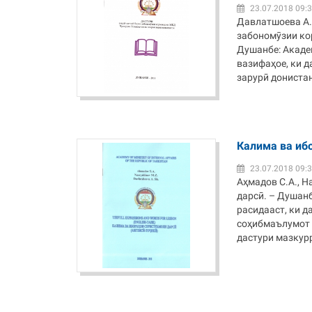
23.07.2018 09:
Давлатшоева А.
забономӯзии ко
Душанбе: Академ
вазифаҳое, ки д
зарурӣ донистан
Калима ва иб
23.07.2018 09:
Аҳмадов С.А., 
дарсӣ. – Душанб
расидааст, ки д
соҳибмаълумот 
дастури мазкурро