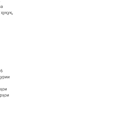
.
ва
ҳуқуқ,
96
ҳурии
мҳои
орҳои