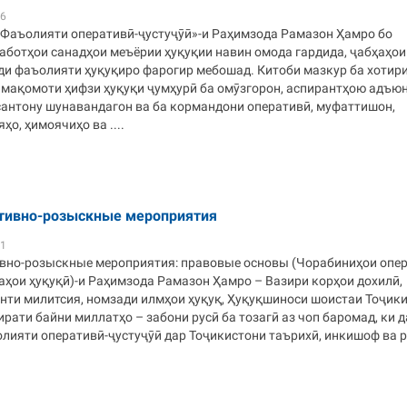
36
«Фаъолияти оперативӣ-ҷустуҷӯӣ»-и Раҳимзода Рамазон Ҳамро бо
аботҳои санадҳои меъёрии ҳуқуқии навин омода гардида, ҷабҳаҳои
ди фаъолияти ҳуқуқиро фарогир мебошад. Китоби мазкур ба хотир
 мақомоти ҳифзи ҳуқуқи ҷумҳурӣ ба омӯзгорон, аспирантҳою адъюн
сантону шунавандагон ва ба кормандони оперативӣ, муфаттишон,
ҳо, ҳимоячиҳо ва ....
тивно-розыскные мероприятия
31
вно-розыскные мероприятия: правовые основы (Чорабиниҳои опер
аҳои ҳуқуқӣ)-и Раҳимзода Рамазон Ҳамро – Вазири корҳои дохилӣ,
нти милитсия, номзади илмҳои ҳуқуқ, Ҳуқуқшиноси шоистаи Тоҷики
рати байни миллатҳо – забони русӣ ба тозагӣ аз чоп баромад, ки д
лияти оперативӣ-ҷустуҷӯӣ дар Тоҷикистони таърихӣ, инкишоф ва 