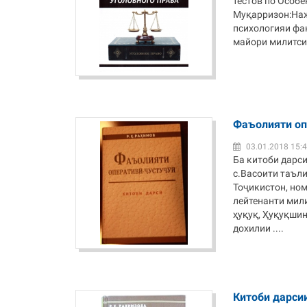
тестов по Особе
Муқарризон:Наж
психологияи фа
майори милитсия
Фаъолияти оп
03.01.2018 15:
Ба китоби дарси
с.Васоити таъл
Тоҷикистон, ном
лейтенанти мил
ҳуқуқ, Ҳуқуқши
дохилии ....
Китоби дарси