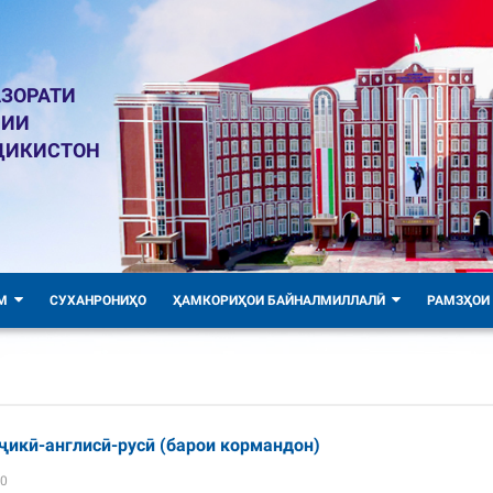
ЗОРАТИ
ЛИИ
ҶИКИСТОН
М
СУХАНРОНИҲО
ҲАМКОРИҲОИ БАЙНАЛМИЛЛАЛӢ
РАМЗҲОИ
ҷикӣ-англисӣ-русӣ (барои кормандон)
40