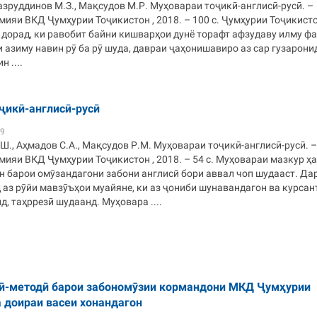
азруддинов М.З., Мақсудов М.Р. Муҳовараи тоҷикӣ-англисӣ-русӣ. –
ияи ВКД Ҷумҳурии Тоҷикистон , 2018. – 100 с. Ҷумҳурии Тоҷикист
 дорад, ки равобит байни кишварҳои дунё торафт афзудаву илму ф
 азиму навин рӯ ба рӯ шуда, давраи ҷаҳонишавиро аз сар гузарони
н ....
ҷикӣ-англисӣ-русӣ
39
., Аҳмадов С.А., Мақсудов Р.М. Муҳовараи тоҷикӣ-англисӣ-русӣ. –
ияи ВКД Ҷумҳурии Тоҷикистон , 2018. – 54 с. Муҳовараи мазкур ҳ
н барои омӯзандагони забони англисӣ бори аввал чоп шудааст. Да
аз рӯйи мавзӯъҳои муайяне, ки аз ҷониби шунавандагон ва курсан
, таҳррезӣ шудаанд. Муҳовара ....
ӣ-методӣ барои забономӯзии кормандони МКД Ҷумҳурии
а доираи васеи хонандагон