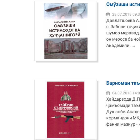
Омӯзиши исти
23.07.2018 09:
Давлатшоева А.Ш
с. Забони тоҷи
шумор меравад. 
он меросе ба ҷ
Академияи ....
Барномаи та
04.07.2018 14:
Ҳайдарзода Д.П
ҷамъомади таъл
Душанбе: Академ
кормандони МКД
фанни мазкур - и