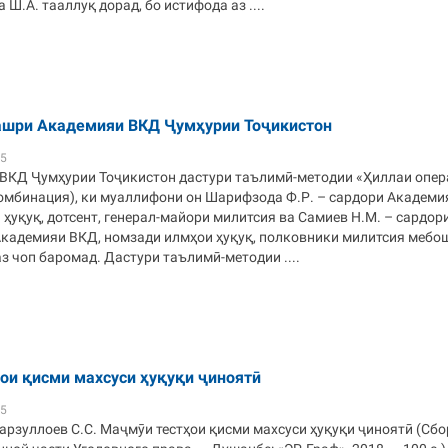
 Ш.А. тааллуқ дорад, бо истифода аз ....
ашри Академияи ВКД Ҷумҳурии Тоҷикистон
05
ВКД Ҷумҳурии Тоҷикистон дастури таълимӣ-методии «Ҳиллаи опер
омбинация), ки муаллифони он Шарифзода Ф.Р. – сардори Академи
ҳуқуқ, дотсент, генерал-майори милитсия ва Самиев Н.М. – сардор
Академияи ВКД, номзади илмҳои ҳуқуқ, полковники милитсия мебо
аз чоп баромад. Дастури таълимӣ-методии ....
ои қисми махсуси ҳуқуқи ҷиноятӣ
05
Нарзуллоев С.С. Маҷмӯи тестҳои қисми махсуси ҳуқуқи ҷиноятӣ (Сб