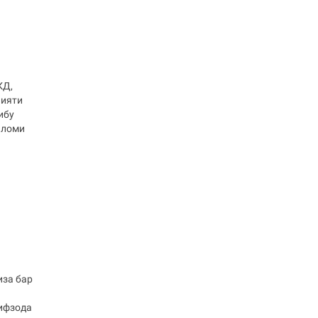
КД,
лияти
ибу
аломи
иза бар
рифзода