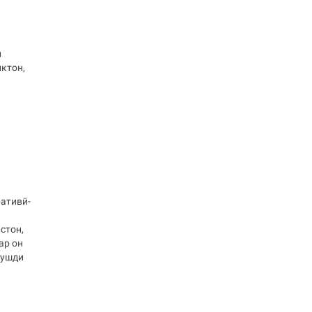
и
ктон,
ативӣ-
стон,
ар он
рушди