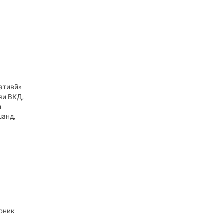
ативӣ»
яи ВКД,
и
шанд,
орник