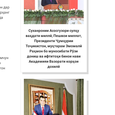
он дар
арҳанг
да
Суханронии Асосгузори сулҳу
ваҳдати миллӣ, Пешвои миллат,
Президенти Ҷумҳурии
Тоҷикистон, муҳтарам Эмомалӣ
Раҳмон бо муносибати Рӯзи
дониш ва ифтитоҳи бинои нави
амчун
Академияи Вазорати корҳои
р
дохилӣ
тон