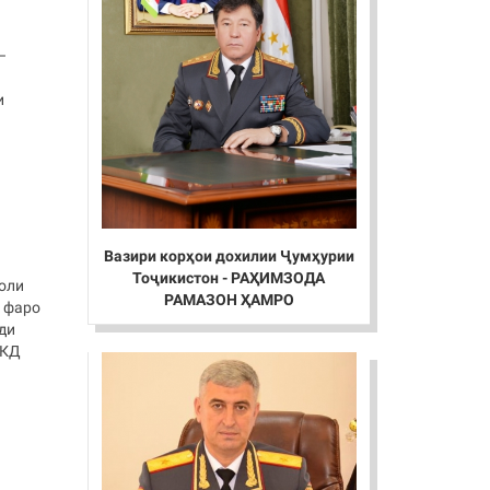
–
и
Вазири корҳои дохилии Ҷумҳурии
Тоҷикистон - РАҲИМЗОДА
моли
РАМАЗОН ҲАМРО
е фаро
рди
ВКД