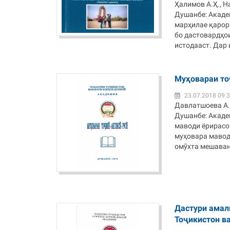
Ҳалимов А.Ҳ., Н
Душанбе: Академ
марҳилае қарор
бо дастовардҳои
истодааст. Дар и
Муҳовараи то
23.07.2018 09:
Давлатшоева А.Ш
Душанбе: Академ
маводи ёрирасо
муҳовара мавод 
омӯхта мешаванд
Дастури амал
Тоҷикистон в