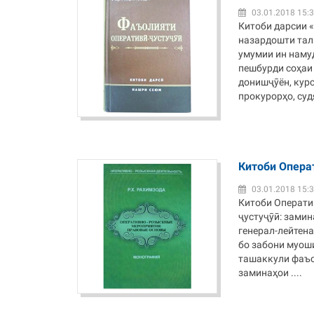
03.01.2018 15:
Китоби дарсии 
назардошти тал
умумии ин наму
пешбурди соҳаи
донишҷӯён, кур
прокурорҳо, судя
Китоби Опера
03.01.2018 15:
Китоби Операти
ҷустуҷӯӣ: замин
генерал-лейтена
бо забони муоши
ташаккули фаъо
заминаҳои ....