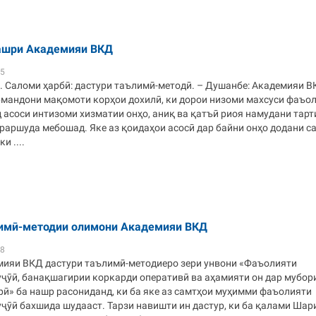
ашри Академияи ВКД
05
. Саломи ҳарбӣ: дастури таълимӣ-методӣ. – Душанбе: Академияи В
ормандони мақомоти корҳои дохилӣ, ки дорои низоми махсуси фаъо
асоси интизоми хизматии онҳо, аниқ ва қатъӣ риоя намудани тарт
раршуда мебошад. Яке аз қоидаҳои асосӣ дар байни онҳо додани с
и ....
имӣ-методии олимони Академияи ВКД
58
ияи ВКД дастури таълимӣ-методиеро зери унвони «Фаъолияти
уҷӯӣ, банақшагирии коркарди оперативӣ ва аҳамияти он дар мубор
рӣ» ба нашр расониданд, ки ба яке аз самтҳои муҳимми фаъолияти
уҷӯӣ бахшида шудааст. Тарзи навишти ин дастур, ки ба қалами Ша