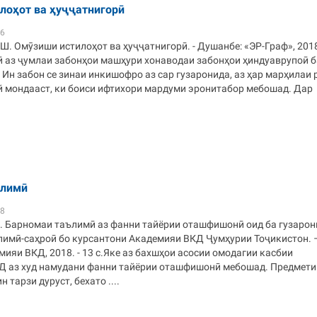
лоҳот ва ҳуҷҷатнигорӣ
36
. Омӯзиши истилоҳот ва ҳуҷҷатнигорӣ. - Душанбе: «ЭР-Граф», 2018
кӣ аз ҷумлаи забонҳои машҳури хонаводаи забонҳои ҳиндуаврупоӣ б
Ин забон се зинаи инкишофро аз сар гузаронида, аз ҳар марҳилаи
ой мондааст, ки боиси ифтихори мардуми эронитабор мебошад. Дар
ълимӣ
08
. Барномаи таълимӣ аз фанни тайёрии оташфишонӣ оид ба гузаро
имӣ-саҳроӣ бо курсантони Академияи ВКД Ҷумҳурии Тоҷикистон. 
ияи ВКД, 2018. - 13 с.Яке аз бахшҳои асосии омодагии касбии
 аз худ намудани фанни тайёрии оташфишонӣ мебошад. Предмети
н тарзи дуруст, бехато ....