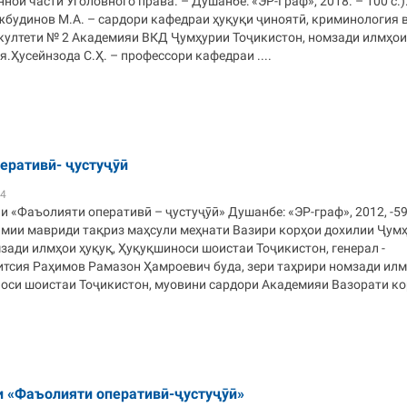
нной части Уголовного права. – Душанбе: «ЭР-Граф», 2018. – 100 с.)
будинов М.А. – сардори кафедраи ҳуқуқи ҷиноятӣ, криминология 
култети № 2 Академияи ВКД Ҷумҳурии Тоҷикистон, номзади илмҳои 
.Ҳусейнзода С.Ҳ. – профессори кафедраи ....
еративӣ- ҷустуҷӯӣ
44
и «Фаъолияти оперативӣ – ҷустуҷӯӣ» Душанбе: «ЭР-граф», 2012, -5
имии мавриди тақриз маҳсули меҳнати Вазири корҳои дохилии Ҷум
зади илмҳои ҳуқуқ, Ҳуқуқшиноси шоистаи Тоҷикистон, генерал -
итсия Раҳимов Рамазон Ҳамроевич буда, зери таҳрири номзади ил
носи шоистаи Тоҷикистон, муовини сардори Академияи Вазорати к
и «Фаъолияти оперативӣ-ҷустуҷӯӣ»