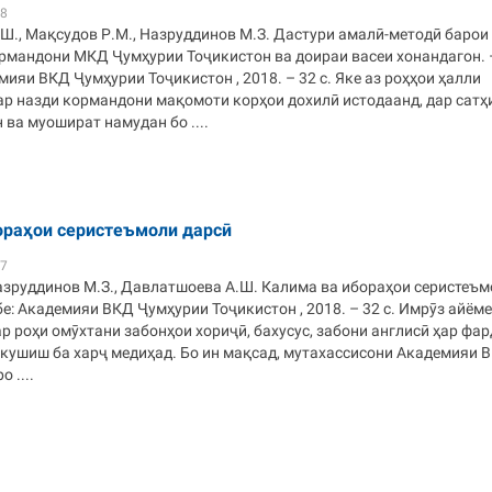
38
Ш., Мақсудов Р.М., Назруддинов М.З. Дастури амалӣ-методӣ барои
рмандони МКД Ҷумҳурии Тоҷикистон ва доираи васеи хонандагон. 
ияи ВКД Ҷумҳурии Тоҷикистон , 2018. – 32 с. Яке аз роҳҳои ҳалли
ар назди кормандони мақомоти корҳои дохилӣ истодаанд, дар сатҳ
 ва муошират намудан бо ....
ораҳои серистеъмоли дарсӣ
37
Назруддинов М.З., Давлатшоева А.Ш. Калима ва ибораҳои серистеъ
е: Академияи ВКД Ҷумҳурии Тоҷикистон , 2018. – 32 с. Имрӯз айём
ар роҳи омӯхтани забонҳои хориҷӣ, бахусус, забони англисӣ ҳар фа
кушиш ба харҷ медиҳад. Бо ин мақсад, мутахассисони Академияи 
 ....