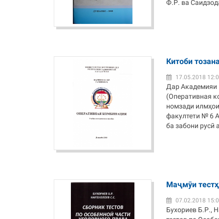
Ф.Р. ва Саидзода
Китоби тозан
17.05.2018 12:
Дар Академияи 
(Оперативная к
номзади илмҳои 
факултети № 6 
ба забони русӣ 
Маҷмӯи тестҳ
07.02.2018 15:
Бухориев Б.Р., 