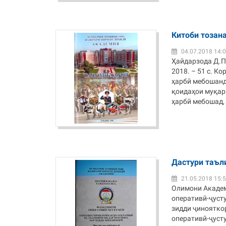
Китоби тозан
04.07.2018 14:
Ҳайдарзода Д.П
2018. – 51 с. К
ҳарбӣ мебошанд 
қоидаҳои муқар
ҳарбӣ мебошад, к
Дастури таъл
21.05.2018 15:
Олимони Академ
оперативӣ-ҷуст
зидди ҷиноятко
оперативӣ-ҷуст