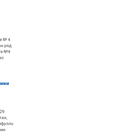
е № 4
ан ряд
те №4
во
лики
 29
тан,
йфулло
ник