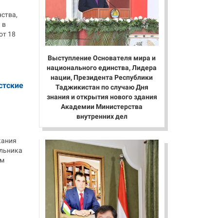
ства,
 в
от 18
Выступление Основателя мира и
национального единства, Лидера
нации, Президента Республики
стские
Таджикистан по случаю Дня
знания и открытия нового здания
Академии Министерства
внутренних дел
кания
альника
ем