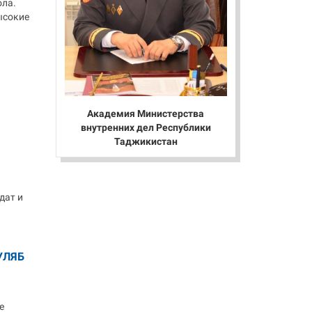
ола.
ысокие
Академия Министерства
внутренних дел Республики
Таджикистан
дат и
УЛЯБ
е