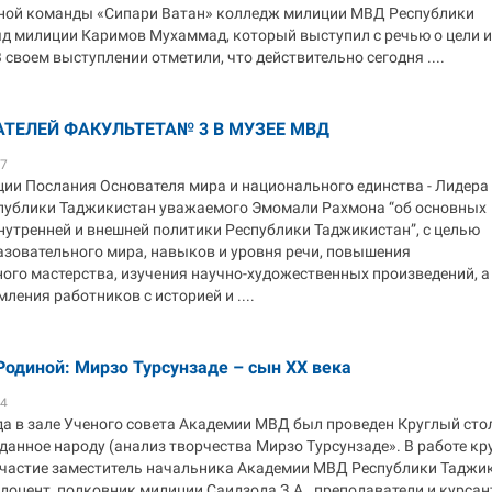
ой команды «Сипари Ватан» колледж милиции МВД Республики
яд милиции Каримов Мухаммад, который выступил с речью о цели и
своем выступлении отметили, что действительно сегодня ....
ТЕЛЕЙ ФАКУЛЬТЕТА№ 3 В МУЗЕЕ МВД
37
ции Послания Основателя мира и национального единства - Лидера
публики Таджикистан уважаемого Эмомали Рахмона “об основных
нутренней и внешней политики Республики Таджикистан”, с целью
зовательного мира, навыков и уровня речи, повышения
ого мастерства, изучения научно-художественных произведений, а
ления работников с историей и ....
Родиной: Мирзо Турсунзаде – сын ХХ века
04
да в зале Ученого совета Академии МВД был проведен Круглый сто
тданное народу (анализ творчества Мирзо Турсунзаде». В работе кр
участие заместитель начальника Академии МВД Республики Таджи
., доцент, полковник милиции Саидзода З.А., преподаватели и курса