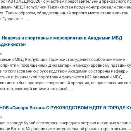
урс «АВТОЛЕДИ-2020» с участием представительниц прекрасного п
демии МВД Республики Таджикистан продемонстрировали свои в
я. Таким образом, обладательницей первого места стала капитан
Гулракат – ....
 Навруза и спортивные мероприятия в Академии МВД
аджикистан
56
адемии МВД Республики Таджикистан уделяет особое внимание
оприятий, посвященных Дню матери и международному празднику
е по согласованию с руководством Академии со стороны кафедры
ктики и физической подготовки факультета №2 Академии МВД
жикистан был проведен спортивный праздник, по приглашению сол
мотострелковой дивизии, который ....
НОВ «Сипари Ватан» С РУКОВОДСТВОМ НДПТ В ГОРОДЕ К
54
ода в городе Куляб состоялась очередная встреча активных членов
пари Ватан» Мероприятие с вступительной речью открыл активны