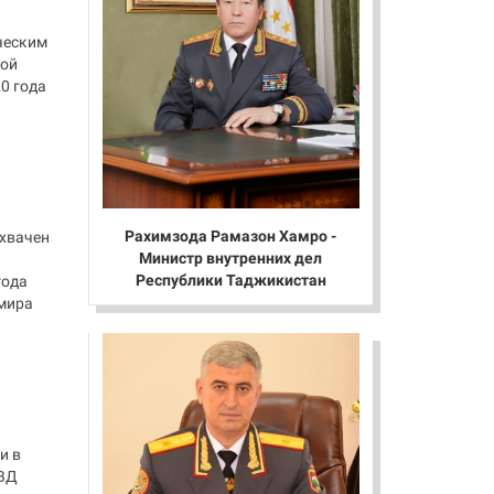
ческим
вой
0 года
Рахимзода Рамазон Хамро -
охвачен
Министр внутренних дел
Республики Таджикистан
года
 мира
и в
МВД