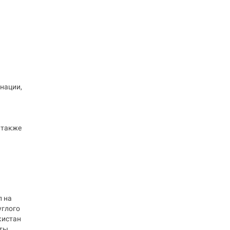
 нации,
 также
л на
углого
кистан
нты