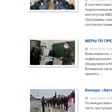
В соответствии 
подписанным м
институтом МВД 
Программы совме
состоялся совме
МЕРЫ ПО ПР
03.04.2020 15:
Всем известно, 
инфекционным з
обнаружено в КН
Всемирная орга
принять ....
Конкурс «Авт
16.03.2020 16:
По инициативе н
честь наступаю