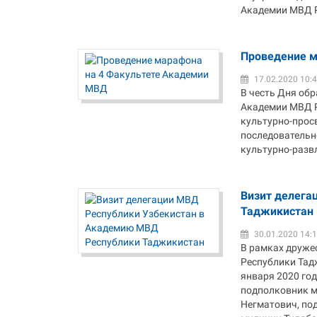
Академии МВД Р
Проведение м
17.02.2020 10:
В честь Дня об
Академии МВД Р
культурно-прос
последовательно
культурно-развл
Визит делега
Таджикистан
30.01.2020 14:
В рамках друже
Республики Тад
января 2020 го
подполковник м
Негматович, по