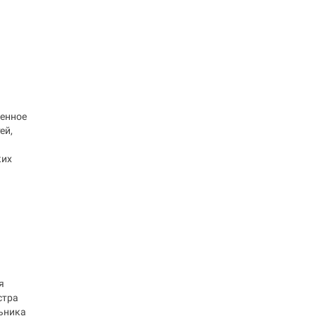
щенное
ей,
ких
я
стра
льника