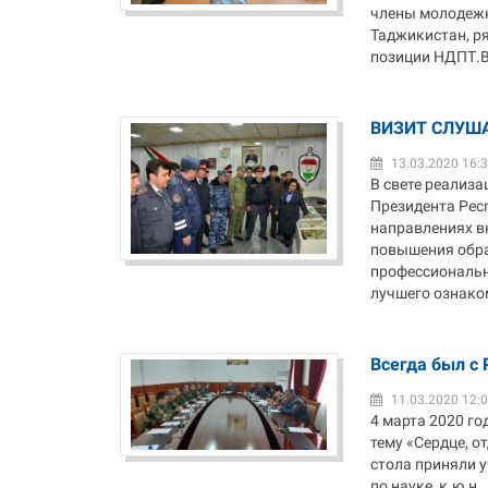
члены молодежн
Таджикистан, р
позиции НДПТ.В 
ВИЗИТ СЛУША
13.03.2020 16:
В свете реализа
Президента Рес
направлениях в
повышения обра
профессиональн
лучшего ознаком
Всегда был с 
11.03.2020 12:
4 марта 2020 го
тему «Сердце, о
стола приняли 
по науке, к.ю.н