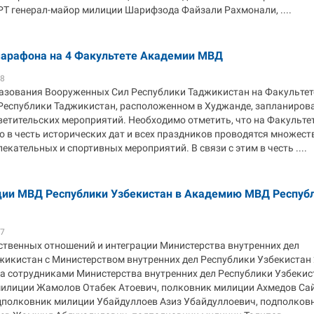
Т генерал-майор милиции Шарифзода Файзали Рахмонали, ....
арафона на 4 Факультете Академии МВД
48
разования Вооруженных Сил Республики Таджикистан на Факультет
еспублики Таджикистан, расположенном в Худжанде, запланиров
ветительских мероприятий. Необходимо отметить, что на Факульте
 в честь исторических дат и всех праздников проводятся множест
екательных и спортивных мероприятий. В связи с этим в честь ....
ции МВД Республики Узбекистан в Академию МВД Респуб
17
ственных отношений и интеграции Министерства внутренних дел
жикистан с Министерством внутренних дел Республики Узбекистан
да сотрудниками Министерства внутренних дел Республики Узбекис
илиции Жамолов Отабек Атоевич, полковник милиции Ахмедов Са
дполковник милиции Убайдуллоев Азиз Убайдуллоевич, подполков