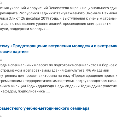
33
нения указаний и поручений Основателя мира и национального един
Президента Республики Таджикистан уважаемого Эмомали Рахмона
си Оли от 26 декабря 2019 года, и выступления к ученым страны 
 с целью повышения уровня знаний, просвещения книг, развития
ауки, поддержки молодых ....
 тему «Предотвращение вступления молодежи в экстреми
ческие партии»
44
года в специальных классах по подготовке специалистов в борьбе с
кстремизмом и сепаратизмом здания факультета №6 Академии
нутренних дел прошел викторина на тему «Предотвращение примы
тремистским и террористическим партиям» под руководством нач
вника милиции Тоджиддинзода Наджмиддини Тоджиддин с участи
кафедры, подполковника ....
овместного учебно-методического семинара
08