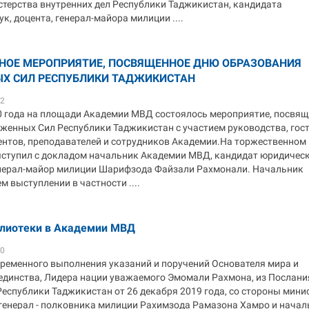
терства внутренних дел Республики Таджикистан, кандидата
к, доцента, генерал-майора милиции ....
НОЕ МЕРОПРИЯТИЕ, ПОСВЯЩЕННОЕ ДНЮ ОБРАЗОВАНИЯ
Х СИЛ РЕСПУБЛИКИ ТАДЖИКИСТАН
02
0 года на площади Академии МВД состоялось мероприятие, посвя
женных Сил Республики Таджикистан с участием руководства, гост
дентов, преподавателей и сотрудников Академии.На торжественном
ступил с докладом начальник Академии МВД, кандидат юридичес
генерал-майор милиции Шарифзода Файзали Рахмонали. Начальник
м выступлении в частности ....
лиотеки в Академии МВД
10
временного выполнения указаний и поручений Основателя мира и
единства, Лидера нации уважаемого Эмомали Рахмона, из Послани
еспублики Таджикистан от 26 декабря 2019 года, со стороны мини
 генерал - полковника милиции Рахимзода Рамазона Хамро и нача