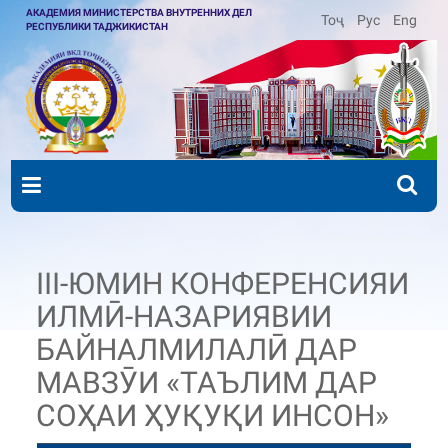
АКАДЕМИЯ МИНИСТЕРСТВА ВНУТРЕННИХ ДЕЛ
Тоҷ
Рус
Eng
РЕСПУБЛИКИ ТАДЖИКИСТАН
III-ЮМИН КОНФЕРЕНСИЯИ
ИЛМӢ-НАЗАРИЯВИИ
БАЙНАЛМИЛАЛӢ ДАР
МАВЗӮИ «ТАЪЛИМ ДАР
СОҲАИ ҲУҚУҚИ ИНСОН»