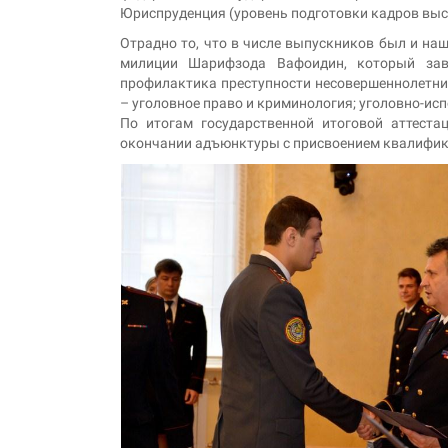
Юриспруденция (уровень подготовки кадров вы
Отрадно то, что в числе выпускников был и н
милиции Шарифзода Вафоидин, который заве
профилактика преступности несовершеннолетних
– уголовное право и криминология; уголовно-ис
По итогам государственной итоговой аттест
окончании адъюнктуры с присвоением квалифика