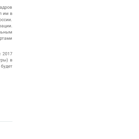
кадров
л им в
оссии.
рации.
льным
артами
с 2017
уры) в
 будет