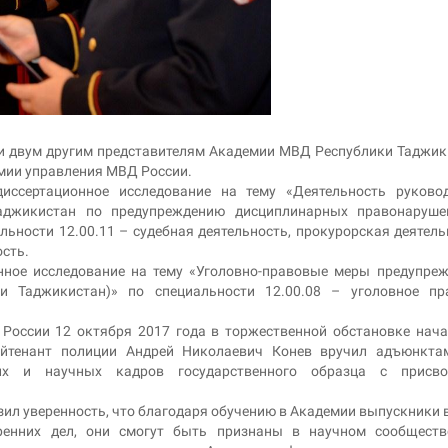
и двум другим представителям Академии МВД Республики Таджик
мии управления МВД России.
ссертационное исследование на тему «Деятельность руковод
аджикистан по предупреждению дисциплинарных правонаруше
льности 12.00.11 – судебная деятельность, прокурорская деятель
сть.
нное исследование на тему «Уголовно-правовые меры предупре
и Таджикистан)» по специальности 12.00.08 – уголовное пр
России 12 октября 2017 года в торжественной обстановке нач
йтенант полиции Андрей Николаевич Конев вручил адъюнктам
ских и научных кадров государственного образца с присво
ил уверенность, что благодаря обучению в Академии выпускники 
ренних дел, они смогут быть признаны в научном сообществ