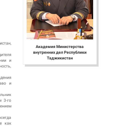
истан,
Академия Министерства
внутренних дел Республики
ителя
Таджикистан
нии и
ность,
ждения
аво и
альник
 3-го
ением
всегда
е как