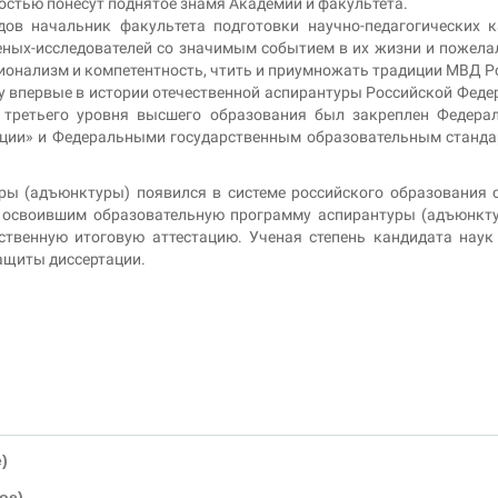
стью понесут поднятое знамя Академии и факультета.
ов начальник факультета подготовки научно-педагогических 
еных-исследователей со значимым событием в их жизни и пожела
онализм и компетентность, чтить и приумножать традиции МВД Р
у впервые в истории отечественной аспирантуры Российской Феде
 третьего уровня высшего образования был закреплен Федера
ации» и Федеральными государственным образовательным станд
ы (адъюнктуры) появился в системе российского образования 
 освоившим образовательную программу аспирантуры (адъюнкт
твенную итоговую аттестацию. Ученая степень кандидата наук
защиты диссертации.
)
ое)