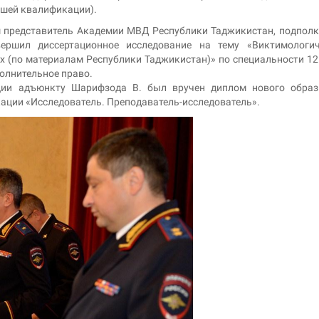
сшей квалификации).
аш представитель Академии МВД Республики Таджикистан, подпол
ршил диссертационное исследование на тему «Виктимологич
 (по материалам Республики Таджикистан)» по специальности 12
полнительное право.
ации адъюнкту Шарифзода В. был вручен диплом нового образ
ции «Исследователь. Преподаватель-исследователь».