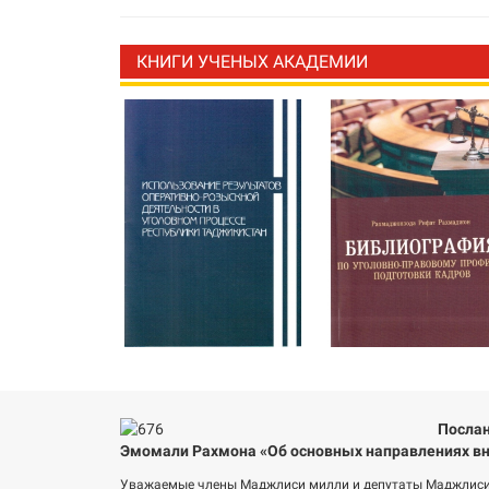
КНИГИ УЧЕНЫХ АКАДЕМИИ
Послан
Эмомали Рахмона «Об основных направлениях вн
Уважаемые члены Маджлиси милли и депутаты Маджлиси