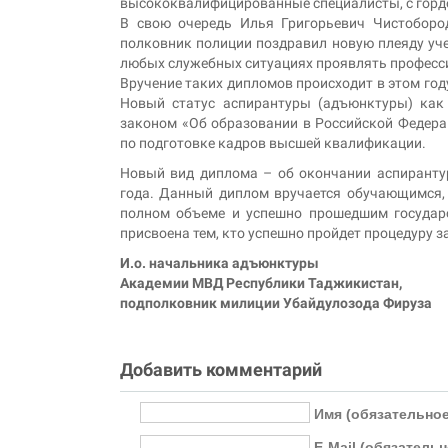
высококвалифицированные специалисты, с гордо
В свою очередь Илья Григорьевич Чистобород
полковник полиции поздравил новую плеяду уч
любых служебных ситуациях проявлять професси
Вручение таких дипломов происходит в этом год
Новый статус аспирантуры (адъюнктуры) как
законом «Об образовании в Российской Федер
по подготовке кадров высшей квалификации.
Новый вид диплома – об окончании аспирантур
года. Данный диплом вручается обучающимся,
полном объеме и успешно прошедшим государс
присвоена тем, кто успешно пройдет процедуру 
И.о. начальника адъюнктуры
Академии МВД Республики Таджикистан,
подполковник милиции Убайдулозода Фируза
Добавить комментарий
Имя (обязательное
E-Mail (обязательн