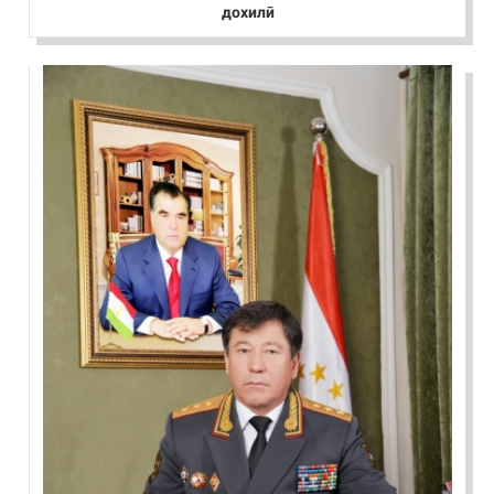
дохилӣ