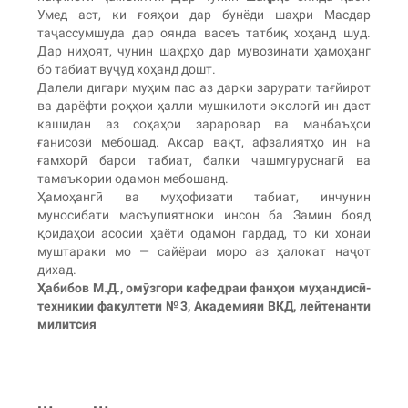
Умед аст, ки ғояҳои дар бунёди шаҳри Масдар
таҷассумшуда дар оянда васеъ татбиқ хоҳанд шуд.
Дар ниҳоят, чунин шаҳрҳо дар мувозинати ҳамоҳанг
бо табиат вуҷуд хоҳанд дошт.
Далели дигари муҳим пас аз дарки зарурати тағйирот
ва дарёфти роҳҳои ҳалли мушкилоти экологӣ ин даст
кашидан аз соҳаҳои зараровар ва манбаъҳои
ғанисозӣ мебошад. Аксар вақт, афзалиятҳо ин на
ғамхорӣ барои табиат, балки чашмгуруснагӣ ва
тамаъкории одамон мебошанд.
Ҳамоҳангӣ ва муҳофизати табиат, инчунин
муносибати масъулиятноки инсон ба Замин бояд
қоидаҳои асосии ҳаёти одамон гардад, то ки хонаи
муштараки мо — сайёраи моро аз ҳалокат наҷот
дихад.
Ҳабибов М.Д., омӯзгори кафедраи фанҳои муҳандисӣ-
техникии факултети №3, Академияи ВКД, лейтенанти
милитсия