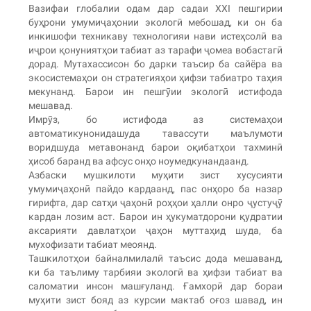
Вазифаи глобалии одам дар садаи XXI пешгирии
буҳрони умумиҷаҳонии экологӣ мебошад, ки он ба
инкишофи техникаву технологияи нави истеҳсолӣ ва
иҷрои қонуниятҳои табиат аз тарафи ҷомеа вобастагӣ
дорад. Мутахассисон бо дарки таъсир ба сайёра ва
экосистемаҳои он стратегияҳои ҳифзи табиатро таҳия
мекунанд. Барои ин пешгӯии экологӣ истифода
мешавад.
Имрӯз, бо истифода аз системаҳои
автоматикунонидашуда тавассути маълумоти
воридшуда метавонанд барои оқибатҳои тахминӣ
ҳисоб баранд ва афсус онҳо ноумедкунандаанд.
Азбаски мушкилоти муҳити зист хусусияти
умумиҷаҳонӣ пайдо кардаанд, пас онҳоро ба назар
гирифта, дар сатҳи ҷаҳонӣ роҳҳои ҳалли онро ҷустуҷӯ
кардан лозим аст. Барои ин ҳукуматдорони қудратии
аксарияти давлатҳои ҷаҳон муттаҳид шуда, ба
мухофизати табиат меоянд.
Ташкилотҳои байналмилалӣ таъсис дода мешаванд,
ки ба таълиму тарбияи экологӣ ва ҳифзи табиат ва
саломатии инсон машғуланд. Ғамхорӣ дар бораи
муҳити зист бояд аз курсии мактаб оғоз шавад, ин