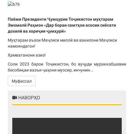
Паёми Президенти Ҷумҳурии Тоҷикистон муҳтарам
Эмомалӣ Раҳмон «Дар бораи самтҳои асосии сиёсати
дохилӣ ва хориҷии ҷумҳурӣ»
Муҳтарам аъзои Маҷлиси миллӣ ва вакилони Маҷлиси
намояндагон!
Ҳамватанони азиз!
Соли 2023 барои Тоҷикистон, бо вуҷуди мураккабшавии
бесобиқаи вазъи ҷаҳони муосир, инчунин...
Муфассал
НАВОРҲО