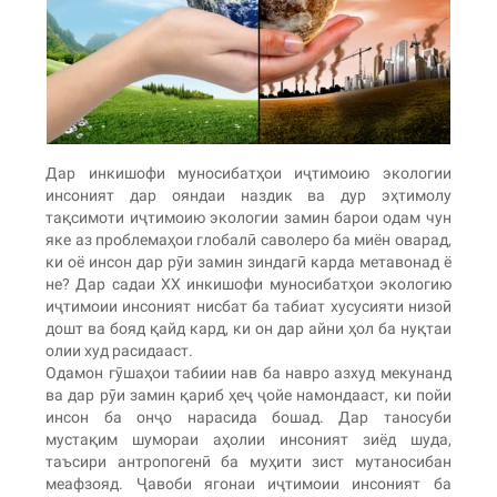
Дар инкишофи муносибатҳои иҷтимоию экологии
инсоният дар ояндаи наздик ва дур эҳтимолу
тақсимоти иҷтимоию экологии замин барои одам чун
яке аз проблемаҳои глобалӣ саволеро ба миён оварад,
ки оё инсон дар рӯи замин зиндагӣ карда метавонад ё
не? Дар садаи XX инкишофи муносибатҳои экологию
иҷтимоии инсоният нисбат ба табиат хусусияти низоӣ
дошт ва бояд қайд кард, ки он дар айни ҳол ба нуқтаи
олии худ расидааст.
Одамон гӯшаҳои табиии нав ба навро азхуд мекунанд
ва дар рӯи замин қариб ҳеҷ ҷойе намондааст, ки пойи
инсон ба онҷо нарасида бошад. Дар таносуби
мустақим шумораи аҳолии инсоният зиёд шуда,
таъсири антропогенӣ ба муҳити зист мутаносибан
меафзояд. Ҷавоби ягонаи иҷтимоии инсоният ба