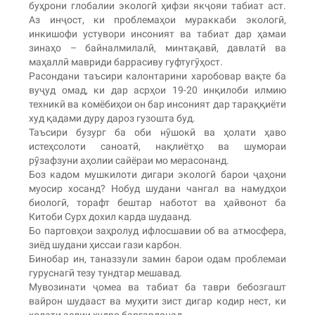
буҳрони глобалии экологӣ ҳифзи якҷояи табиат аст.
Аз инҷост, ки проблемаҳои мураккаби экологӣ,
инкишофи устувори инсоният ва табиат дар ҳамаи
зинаҳо – байналмилалӣ, минтақавӣ, давлатӣ ва
маҳаллӣ мавриди баррасиву гуфтугӯҳост.
Расондани таъсири калонтарини харобовар вақте ба
вуҷуд омад, ки дар асрҳои 19-20 инқилоби илмию
техникӣ ва комёбиҳои он бар инсоният дар тараққиёти
худ қадами дуру дароз гузошта буд.
Таъсири бузург ба оби нӯшокӣ ва ҳолати ҳаво
истеҳсолоти саноатӣ, нақлиётҳо ва шумораи
рӯзафзуни аҳолии сайёраи мо мерасонанд.
Боз кадом мушкилоти дигари экологӣ барои ҷаҳони
муосир хосанд? Нобуд шудани чангал ва намудҳои
биологӣ, торафт бештар наботот ва ҳайвонот ба
Китоби Сурх дохил карда шудаанд.
Бо партовҳои заҳролуд ифлосшавии об ва атмосфера,
зиёд шудани ҳиссаи гази карбон.
Бинобар ин, таназзули замин барои одам проблемаи
гуруснагӣ тезу тундтар мешавад.
Мувозинати ҷомеа ва табиат ба таври бебозгашт
вайрон шудааст ва муҳити зист дигар кодир нест, ки
ҳолати аслии худро баргардонад.