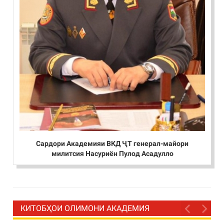
Сардори Академияи ВКД ҶТ генерал-майори
милитсия Насуриён Пулод Асадулло
КИТОБҲОИ ОЛИМОНИ АКАДЕМИЯ