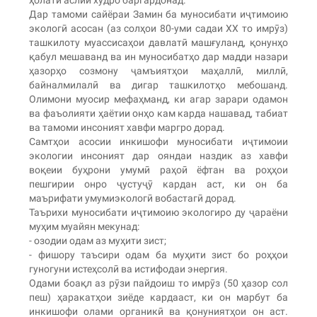
Дар тамоми сайёраи Замин ба муносибати иҷтимоию
экологӣ асосан (аз солҳои 80-уми садаи XX то имрӯз)
ташкилоту муассисаҳои давлатӣ машғуланд, қонунҳо
қабул мешаванд ва ин муносибатҳо дар мадди назари
ҳазорҳо созмону ҷамъиятҳои маҳаллӣ, миллӣ,
байналмилалӣ ва дигар ташкилотҳо мебошанд.
Олимони муосир мефаҳманд, ки агар зарари одамон
ва фаъолияти ҳаётии онҳо кам карда нашавад, табиат
ва тамоми инсоният хавфи маргро дорад.
Самтҳои асосии инкишофи муносибати иҷтимоии
экологии инсоният дар ояндаи наздик аз хавфи
воқеии буҳрони умумӣ раҳоӣ ёфтан ва роҳҳои
пешгирии онро ҷустуҷӯ кардан аст, ки он ба
маърифати умумиэкологӣ вобастагӣ дорад.
Таърихи муносибати иҷтимоию экологиро ду ҷараёни
муҳим муайян мекунад:
- озодии одам аз муҳити зист;
- фишору таъсири одам ба муҳити зист бо роҳҳои
гуногуни истеҳсолӣ ва истифодаи энергия.
Одами боақл аз рӯзи пайдоиш то имрӯз (50 ҳазор сол
пеш) ҳаракатҳои зиёде кардааст, ки он марбут ба
инкишофи олами органикӣ ва қонуниятҳои он аст.