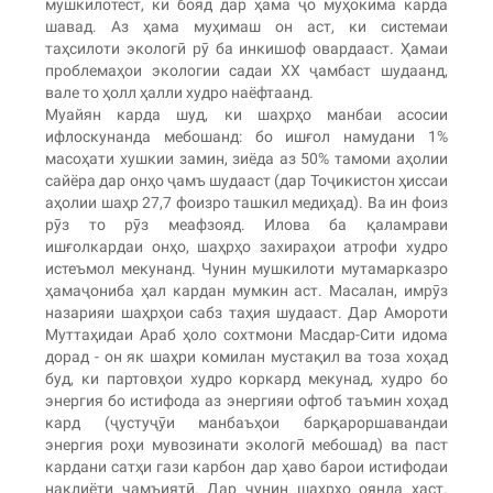
мушкилотест, ки бояд дар ҳама ҷо муҳокима карда
шавад. Аз ҳама муҳимаш он аст, ки системаи
таҳсилоти экологӣ рӯ ба инкишоф овардааст. Ҳамаи
проблемаҳои экологии садаи XX ҷамбаст шудаанд,
вале то ҳолл ҳалли худро наёфтаанд.
Муайян карда шуд, ки шаҳрҳо манбаи асосии
ифлоскунанда мебошанд: бо ишғол намудани 1%
масоҳати хушкии замин, зиёда аз 50% тамоми аҳолии
сайёра дар онҳо ҷамъ шудааст (дар Тоҷикистон ҳиссаи
аҳолии шаҳр 27,7 фоизро ташкил медиҳад). Ва ин фоиз
рӯз то рӯз меафзояд. Илова ба қаламрави
ишғолкардаи онҳо, шаҳрҳо захираҳои атрофи худро
истеъмол мекунанд. Чунин мушкилоти мутамарказро
ҳамаҷониба ҳал кардан мумкин аст. Масалан, имрӯз
назарияи шаҳрҳои сабз таҳия шудааст. Дар Амороти
Муттаҳидаи Араб ҳоло сохтмони Масдар-Сити идома
дорад - он як шаҳри комилан мустақил ва тоза хоҳад
буд, ки партовҳои худро коркард мекунад, худро бо
энергия бо истифода аз энергияи офтоб таъмин хоҳад
кард (ҷустуҷӯи манбаъҳои барқароршавандаи
энергия роҳи мувозинати экологӣ мебошад) ва паст
кардани сатҳи гази карбон дар ҳаво барои истифодаи
нақлиёти ҷамъиятӣ. Дар чунин шаҳрҳо оянда ҳаст.