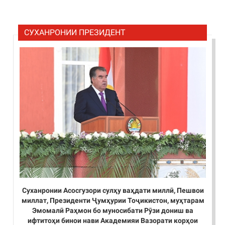
СУХАНРОНИИ ПРЕЗИДЕНТ
Суханронии Асосгузори сулҳу ваҳдати миллӣ, Пешвои
миллат, Президенти Ҷумҳурии Тоҷикистон, муҳтарам
Эмомалӣ Раҳмон бо муносибати Рӯзи дониш ва
ифтитоҳи бинои нави Академияи Вазорати корҳои