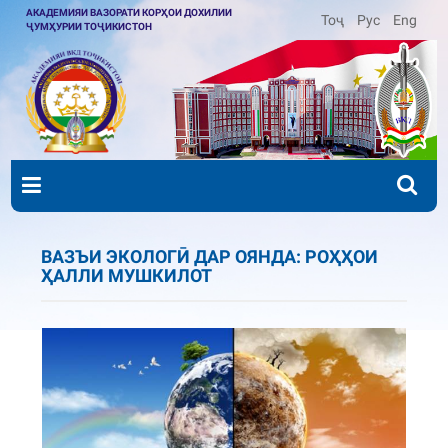
АКАДЕМИЯИ ВАЗОРАТИ КОРҲОИ ДОХИЛИИ
Тоҷ
Рус
Eng
ҶУМҲУРИИ ТОҶИКИСТОН
ВАЗЪИ ЭКОЛОГӢ ДАР ОЯНДА: РОҲҲОИ
ҲАЛЛИ МУШКИЛОТ