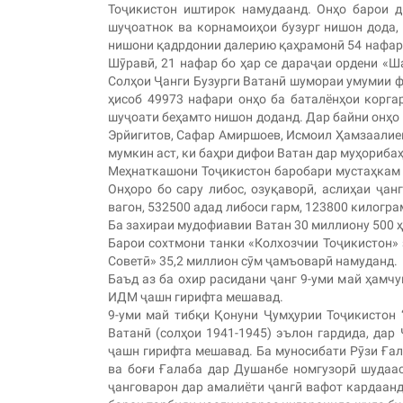
Тоҷикистон иштирок намудаанд. Онҳо барои 
шуҷоатнок ва корнамоиҳои бузург нишон дода,
нишони қадрдонии далерию қаҳрамонӣ 54 нафар 
Шӯравӣ, 21 нафар бо ҳар се дараҷаи ордени «Ш
Солҳои Ҷанги Бузурги Ватанӣ шумораи умумии ф
ҳисоб 49973 нафари онҳо ба баталёнҳои корга
шуҷоати беҳамто нишон доданд. Дар байни онҳо
Эрйигитов, Сафар Амиршоев, Исмоил Ҳамзаалие
мумкин аст, ки баҳри дифои Ватан дар муҳориба
Меҳнаткашони Тоҷикистон баробари мустаҳкам к
Онҳоро бо сару либос, озуқаворӣ, аслиҳаи ҷа
вагон, 532500 адад либоси гарм, 123800 килогр
Ба захираи мудофиавии Ватан 30 миллиону 500 ҳ
Барои сохтмони танки «Колхозчии Тоҷикистон» 
Советӣ» 35,2 миллион сӯм ҷамъоварӣ намуданд.
Баъд аз ба охир расидани ҷанг 9-уми май ҳамч
ИДМ ҷашн гирифта мешавад.
9-уми май тибқи Қонуни Ҷумҳурии Тоҷикистон 
Ватанӣ (солҳои 1941-1945) эълон гардида, дар
ҷашн гирифта мешавад. Ба муносибати Рӯзи Ғал
ва боғи Ғалаба дар Душанбе номгузорӣ шудаас
ҷанговарон дар амалиёти ҷангӣ вафот кардаанд)