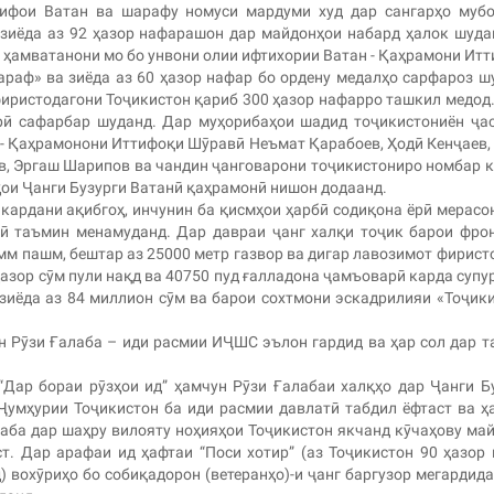
дифои Ватан ва шарафу номуси мардуми худ дар сангарҳо муб
 зиёда аз 92 ҳазор нафарашон дар майдонҳои набард ҳалок шуда
ҳамватанони мо бо унвони олии ифтихории Ватан - Қаҳрамони Ит
араф» ва зиёда аз 60 ҳазор нафар бо ордену медалҳо сарфароз ш
иристодагони Тоҷикистон қариб 300 ҳазор нафарро ташкил медод.
рӣ сафарбар шуданд. Дар муҳорибаҳои шадид тоҷикистониён ҷа
 - Қаҳрамонони Иттифоқи Шӯравӣ Неъмат Қарабоев, Ҳодӣ Кенҷаев,
в, Эргаш Шарипов ва чандин ҷанговарони тоҷикистониро номбар 
ҳои Ҷанги Бузурги Ватанӣ қаҳрамонӣ нишон додаанд.
ардани ақибгоҳ, инчунин ба қисмҳои ҳарбӣ содиқона ёрӣ мерасо
нгӣ таъмин менамуданд. Дар давраи ҷанг халқи тоҷик барои фро
амм пашм, бештар аз 25000 метр газвор ва дигар лавозимот фирист
азор сӯм пули нақд ва 40750 пуд ғалладона ҷамъоварӣ карда супу
зиёда аз 84 миллион сӯм ва барои сохтмони эскадрилияи «Тоҷик
ун Рӯзи Ғалаба – иди расмии ИҶШС эълон гардид ва ҳар сол дар 
“Дар бораи рӯзҳои ид” ҳамчун Рӯзи Ғалабaи халқҳо дар Ҷанги Б
 Ҷумҳурии Тоҷикистон ба иди расмии давлатӣ табдил ёфтаст ва ҳ
аба дар шаҳру вилояту ноҳияҳои Тоҷикистон якчанд кӯчаҳову ма
т. Дар арафаи ид ҳафтаи “Поси хотир” (аз Тоҷикистон 90 ҳазор
 вохӯриҳо бо собиқадорон (ветеранҳо)-и ҷанг баргузор мегардида