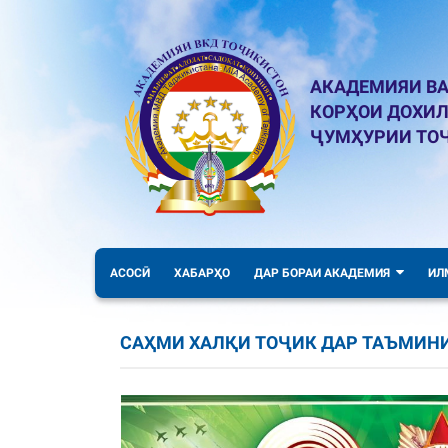
АКАДЕМИЯИ ВА
КОРҲОИ ДОХИ
ҶУМҲУРИИ ТО
АСОСӢ
ХАБАРҲО
ДАР БОРАИ АКАДЕМИЯ
ИЛ
САҲМИ ХАЛҚИ ТОҶИК ДАР ТАЪМИНИ Ғ