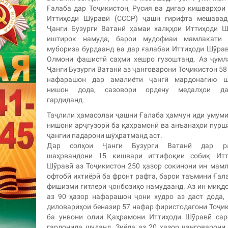
Ғалаба дар Тоҷикистон, Русия ва дигар кишварҳои
Иттиҳоди Шӯравӣ (СССР) ҷашн гирифта мешавад
Ҷанги Бузурги Ватанӣ ҳамаи халқҳои Иттиҳоди Ш
иштирок намуда, барои мудофиаи мамлакати 
мубориза бурдаанд ва дар ғалабаи Иттиҳоди Шӯра
Олмони фашистӣ саҳми хешро гузоштанд. Аз ҷумл
Ҷанги Бузурги Ватанӣ аз ҷанговарони Тоҷикистон 58
нафарашон дар амалиёти ҷангӣ мардонагию ш
нишон дода, сазовори ордену медалҳои да
гардиданд.
Таҷлили ҳамасолаи ҷашни Ғалаба ҳамчун иди умум
нишони арҷгузорӣ ба қаҳрамонӣ ва анъанаҳои пур
ҷангии падарони шӯҳратманд аст.
Дар солҳои Ҷанги Бузурги Ватанӣ дар р
шаҳрвандони 15 кишвари иттифоқии собиқ Итт
Шӯравӣ аз Тоҷикистон 250 ҳазор сокинони ин мам
офтобӣ ихтиёрӣ ба фронт рафта, барои таъмини Ғал
фишизми гитлерӣ ҷонбозиҳо намудаанд. Аз ин миқд
аз 90 ҳазор нафарашон ҷони худро аз даст дода,
диловариҳои беназир 57 нафар фиристодагони Тоҷи
ба унвони олии Қаҳрамони Иттиҳоди Шӯравӣ сар
гардонида шуданд. Зиёда аз 20 ҳазор ҷанговарони