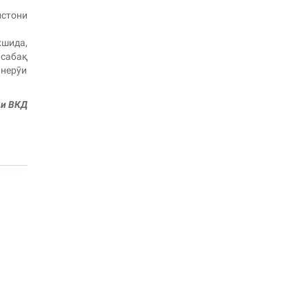
истони
хшида,
сабақ
 нерӯи
яи ВКД