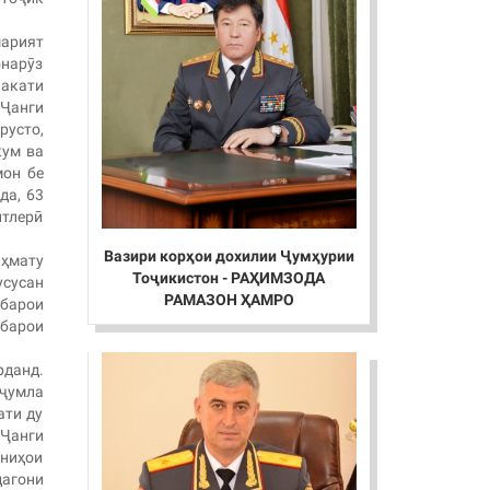
арият
нарӯз
лакати
 Ҷанги
русто,
кум ва
мон бе
да, 63
итлерӣ
Вазири корҳои дохилии Ҷумҳурии
аҳмату
Тоҷикистон - РАҲИМЗОДА
усусан
РАМАЗОН ҲАМРО
 барои
 барои
рданд.
 ҷумла
ати ду
 Ҷанги
ониҳои
дагони