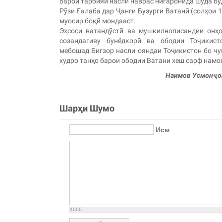
барои тарбияи насли наврас нигаронида шуда бу
Рӯзи Ғалаба дар Ҷанги Бузурги Ватанӣ (солҳои 
муосир боқӣ мондааст.
Эҳсоси ватандӯстӣ ва мушкилнописандии онҳо
созандагиву бунёдкорӣ ва ободии Тоҷикис
мебошад.Бигзор насли ояндаи Тоҷикистон бо чу
худро танҳо барои ободии Ватани хеш сарф намо
Наимов Усмонҷон
Шарҳи Шумо
Исм
1000