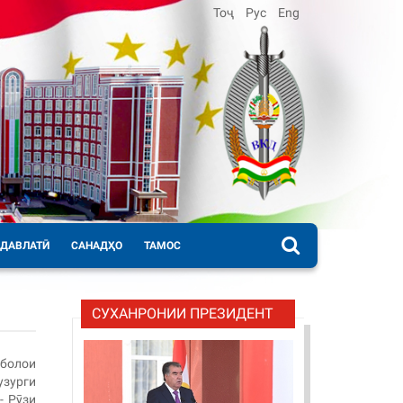
Тоҷ
Рус
Eng
 ДАВЛАТӢ
САНАДҲО
ТАМОС
СУХАНРОНИИ ПРЕЗИДЕНТ
болои
зурги
- Рӯзи