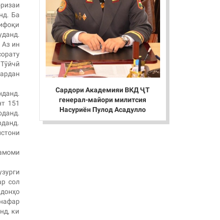
оризаи
нд. Ба
тифоқи
уданд.
 Аз ин
сорату
 Тӯйчӣ
кардан
Сардори Академияи ВКД ҶТ
нданд.
генерал-майори милитсия
нт 151
Насуриён Пулод Асадулло
оданд.
рданд.
истони
тамоми
узурги
ар сол
йдонҳо
 нафар
нд, ки