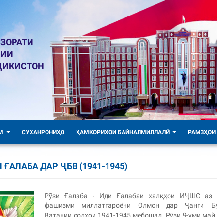
ЗОРАТИ
ЛИИ
ҶИКИСТОН
М
СУХАНРОНИҲО
ҲАМКОРИҲОИ БАЙНАЛМИЛЛАЛӢ
РАМЗҲОИ
АЛАБА ДАР ҶБВ (1941-1945)
Рӯзи Ғалаба - Иди Ғалабаи халқҳои ИҶШС аз 
фашизми миллатгароёни Олмон дар Ҷанги Бу
Ватании солҳои 1941-1945 мебошад. Рӯзи 9-уми май 