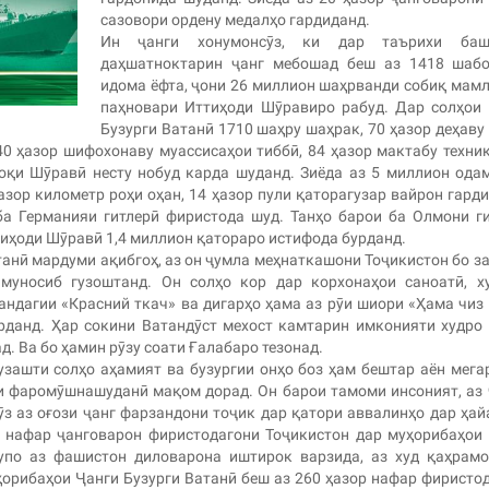
сазовори ордену медалҳо гардиданд.
Ин ҷанги хонумонсӯз, ки дар таърихи баш
даҳшатноктарин ҷанг мебошад беш аз 1418 шабо
идома ёфта, ҷони 26 миллион шаҳрванди собиқ мам
паҳновари Иттиҳоди Шӯравиро рабуд. Дар солҳои
Бузурги Ватанӣ 1710 шаҳру шаҳрак, 70 ҳазор деҳаву 
40 ҳазор шифохонаву муассисаҳои тиббӣ, 84 ҳазор мактабу техни
қи Шӯравӣ несту нобуд карда шуданд. Зиёда аз 5 миллион ода
азор километр роҳи оҳан, 14 ҳазор пули қаторагузар вайрон гарди
а Германияи гитлерӣ фиристода шуд. Танҳо барои ба Олмони г
тиҳоди Шӯравӣ 1,4 миллион қатораро истифода бурданд.
танӣ мардуми ақибгоҳ, аз он ҷумла меҳнаткашони Тоҷикистон бо з
муносиб гузоштанд. Он солҳо кор дар корхонаҳои саноатӣ, х
ндагии «Красний ткач» ва дигарҳо ҳама аз рӯи шиори «Ҳама чиз
рданд. Ҳар сокини Ватандӯст мехост камтарин имконияти худро
д. Ва бо ҳамин рӯзу соати Ғалабаро тезонад.
узашти солҳо аҳамият ва бузургии онҳо боз ҳам бештар аён мега
ои фаромӯшнашуданӣ мақом дорад. Он барои тамоми инсоният, аз
нӯз аз оғози ҷанг фарзандони тоҷик дар қатори аввалинҳо дар ҳай
н нафар ҷанговарон фиристодагони Тоҷикистон дар муҳорибаҳои
упо аз фашистон диловарона иштирок варзида, аз худ қаҳрам
орибаҳои Ҷанги Бузурги Ватанӣ беш аз 260 ҳазор нафар фиристо