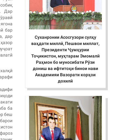
 собиқ
. Дар
ӯравӣ
ягона
вӣ бар
а, дар
Суханронии Асосгузори сулҳу
 ҳазор
ваҳдати миллӣ, Пешвои миллат,
уҷоат
Президенти Ҷумҳурии
влатӣ
Тоҷикистон, муҳтарам Эмомалӣ
Раҳмон бо муносибати Рӯзи
дониш ва ифтитоҳи бинои нави
ихалқӣ
Академияи Вазорати корҳои
шарафи
дохилӣ
адифи
иҳоди
лакати
аба ба
ор беш
 барои
кистон
фароз
 тоҷик