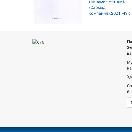
Па
Эм
ва
Му
на
Ҳа
Со
бе