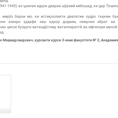
данд.
1941-1945) аз ҷумлаи идҳои давраи шӯравӣ мебошад, ки дар Тоҷик
 имрӯз барои мо, ки истиқлолияти давлатии худро таҳким ба
тони азизро ҳадафи хеш қарор додаем, намунаи ибрат ва 
нин ҳисси бузурги ватандӯстиву ватанпарастӣ ва ифтихори миллӣ
яд.
 Маҳмадсаидович, курсанти курси 3-юми факултети № 2, Академи