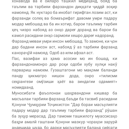
хонавода ва ё оиларо ташкил медиҳанд, бояд ба
таълим ва тарбияи фарзандон диққати ҷиддӣ зоҳир
намоянд. Як нуктаро ба инобат гирифтан лозим аст, ки
фарзанди солеҳ ва бомаърифат давоми умри падару
модар мебошад ва ба ин хотир, барои таълиму тарбия
ҳеҷ чизро набояд аз онҳо дареғ доранд ва барои ба
камол расидани онҳо сармояи хешро дареғ надоранд.
Фарзанд меваи умри инсон мебошад. То замоне, ки ҷон
дар бадани инсон аст, набояд ӯ аз тарбияи фарзанд
канораҷӯӣ намояд. Одоб аз илм афзал аст.
Пас, вазифаи аз ҳама асосии мо ин бошад, ки
фарзандонамонро дар роҳи одоби хубу хулқи накӯ
парвариш намоем. Гузаштагони мо мақоми баланди
панду ҳикматро нишон дода, онро «тилисми
сеҳрангези омӯзиши ҳаёт ва зиндагии одамият»
номидаанд.
Муносибати фаъолонаи шаҳрвандони кишвар ба
масъалаи тарбияи фарзанд баъди ба тасвиб расидани
Қонуни Ҷумҳурии Тоҷикистон “Дар бораи масъулияти
падару модар дар таълиму тарбияи фарзанд” рӯшан
ба зуҳур мерасад. Дар тамоми ташкилоту муассисаҳо
баҳри амалӣ гаштани Қонуни мазкур чораҳои зарурӣ
андешида шуда, бо дарки масъулияти баланд сиёсати