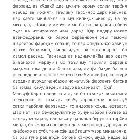
фарзанд аз кӯдакӣ дар муҳити орому солим тарбия
наёбад ва моҳияти таълиму тарбияро дарк накунад,
дар ҳаёти минбаъда ба мушкилиҳои зиёд рӯ ба рӯ
мегардад. Ҷомеаи имрӯзаи мо ба фарзандони қобилу
оқил ва ихтироъкор ниёз дорад. Ҳар падару модар
вазифадоранд, ки барои фарзандони хеш тамоми
шароитро фароҳам созанд, то дар оянда онҳо ҳамчун
шахси баркамол, зиндагидӯст ва ватанпараст ба
камол расанд. Гарчанде аз қадимулайём дар одату
анъанаҳои мардуми мо таълиму тарбияи фарзанд
мақоми хоса дошта бошад ҳам, имрӯз баҳри ба воя
расонидани ҷавонони солеҳу соҳибмаърифат, пешгирӣ
кардани вуруди ҷанбаҳои номатлуби фарҳанги бегона
ба ҷомеа, қабули қонун зарур ва саривақтӣ буд”.
Мавсуф бар он андеша аст, ки бо таъсири воситаҳои
электронӣ ва таъсири ҳизбу ҳаракатҳои номатлуб
сатҳи тарбияи фарзандон то андозае коҳиш ёфтааст.
Дар натиҷаи бемасъулиятиву хунукназарии баъзе аз
падару модарон, наврасону ҷавонон берун аз тарбия
монда, ба корҳои ношоиста даст мезананд, дар кӯчаву
хиёбонҳо аз субҳ то нисфи шаб гаштугузор менамоянд,
ба ҳар гуна равияҳои бегона ҳамроҳ шуда, иддае аз