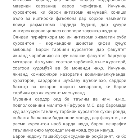
мавриди сарзаниш қарор гирифтанд. Инчунин,
курсантоне, ки барои интизоми намунавӣ, хониши
аъло ва иштироки фаъолона дар корҳои ҷамъиятӣ
лоиқи раҳматнома гардида буданд, дар ҳузури
иштирокдорони ҷаласа сазовори таҳсинҳо шуданд.
Ояндаи пурифтихори мо ин интизоми хизматии хуби
курсантон – кормандони шоистаи ҳифзи ҳуқуқ
мебошад. Барои тарбияи курсантон дар факултет
якчанд чорабиниҳо аз рӯи нақшаи факултет баргузор
мегардад. Аз ҷумла, соатҳои тарбиявӣ, яъне кураторӣ,
соатҳои худомӯзӣ ва ба монанди инҳо. Инчунин,
якчанд комиссияҳои назоратии доимиамалкунанда:
кураторон, сардорони шуъбаву шуъбачаҳо, сардори
бахшҳо ва дигарон ширкат меварзанд, ки барои
тарбияи ҳар як курсант масъуланд.
Муовини сардор оид ба таълим ва илм, н.и.ҳ.,
подполковники милитсия Ғафуров М.С. дар баромади
худ аз хусуси таълиму тарбияи курсантон сухан ронда,
вобаста ба лавҳаи бадхонони мавҷуд дар факултет, ки
расми курсантон насб карда шуда, барои пешрафти
таълимии онҳо мусоидат менамояд, сухан намуд.
Барои иқдому ташаббусҳои судманди роҳбарият, ки бо