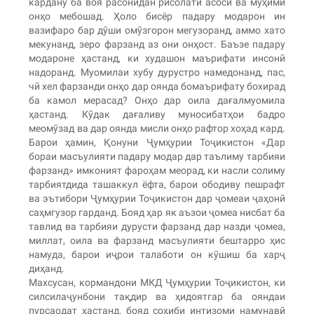
кардану ба воя расонидан рисолати асосӣ ва муҳими
онҳо мебошад. Ҳоло бисёр падару модарон ин
вазифаро бар дӯши омӯзгорон мегузоранд, аммо хато
мекунанд, зеро фарзанд аз они онҳост. Баъзе падару
модароне ҳастанд, ки худашон маърифати инсонӣ
надоранд. Муомилаи хубу дурустро намедонанд, пас,
чӣ хел фарзанди онҳо дар оянда бомаърифату бохирад
ба камол мерасад? Онҳо дар оила дағалмуомила
ҳастанд. Кӯдак дағаливу муносибатҳои бадро
меомӯзад ва дар оянда мисли онҳо рафтор хоҳад кард.
Барои ҳамин, Қонуни Ҷумҳурии Тоҷикистон «Дар
бораи масъулияти падару модар дар таълиму тарбияи
фарзанд» имконият фароҳам меорад, ки насли солиму
тарбиятдида ташаккул ёфта, барои ободиву пешрафт
ва эътибори Ҷумҳурии Тоҷикистон дар ҷомеаи ҷаҳонӣ
саҳмгузор гарданд. Бояд ҳар як аъзои ҷомеа нисбат ба
тавлид ва тарбияи дурусти фарзанд дар назди ҷомеа,
миллат, оила ва фарзанд масъулияти бештарро ҳис
намуда, барои иҷрои талаботи он кӯшиш ба харҷ
диҳанд.
Махсусан, кормандони МКД Ҷумҳурии Тоҷикистон, ки
силсилаҷунбони тақдир ва ҳидоятгар ба ояндаи
пурсаодат ҳастанд, бояд соҳиби интизоми намунавӣ