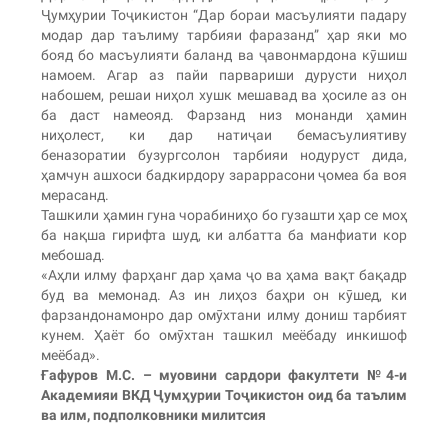
Ҷумҳурии Тоҷикистон “Дар бораи масъулияти падару
модар дар таълиму тарбияи фаразанд” ҳар яки мо
бояд бо масъулияти баланд ва ҷавонмардона кӯшиш
намоем. Агар аз пайи парвариши дурусти ниҳол
набошем, решаи ниҳол хушк мешавад ва ҳосиле аз он
ба даст намеояд. Фарзанд низ монанди ҳамин
ниҳолест, ки дар натиҷаи бемасъулиятиву
беназоратии бузургсолон тарбияи нодуруст дида,
ҳамчун ашхоси бадкирдору зараррасони ҷомеа ба воя
мерасанд.
Ташкили ҳамин гуна чорабиниҳо бо гузашти ҳар се моҳ
ба нақша гирифта шуд, ки албатта ба манфиати кор
мебошад.
«Аҳли илму фарҳанг дар ҳама ҷо ва ҳама вақт бақадр
буд ва мемонад. Аз ин лиҳоз баҳри он кӯшед, ки
фарзандонамонро дар омӯхтани илму дониш тарбият
кунем. Ҳаёт бо омӯхтан ташкил меёбаду инкишоф
меёбад».
Ғафуров М.С. – муовини сардори факултети №4-и
Академияи ВКД Ҷумҳурии Тоҷикистон оид ба таълим
ва илм, подполковники милитсия