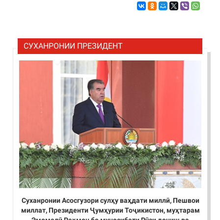
СУХАНРОНИИ ПРЕЗИДЕНТ
Суханронии Асосгузори сулҳу ваҳдати миллӣ, Пешвои
миллат, Президенти Ҷумҳурии Тоҷикистон, муҳтарам