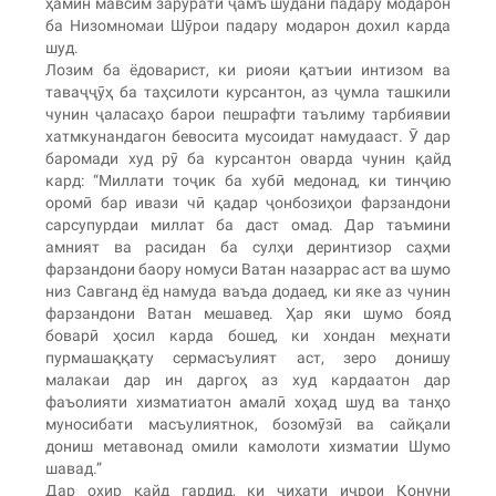
ҳамин мавсим зарурати ҷамъ шудани падару модарон
ба Низомномаи Шӯрои падару модарон дохил карда
шуд.
Лозим ба ёдоварист, ки риояи қатъии интизом ва
таваҷҷӯҳ ба таҳсилоти курсантон, аз ҷумла ташкили
чунин ҷаласаҳо барои пешрафти таълиму тарбиявии
хатмкунандагон бевосита мусоидат намудааст. Ӯ дар
баромади худ рӯ ба курсантон оварда чунин қайд
кард: “Миллати тоҷик ба хубӣ медонад, ки тинҷию
оромӣ бар ивази чӣ қадар ҷонбозиҳои фарзандони
сарсупурдаи миллат ба даст омад. Дар таъмини
амният ва расидан ба сулҳи деринтизор саҳми
фарзандони баору номуси Ватан назаррас аст ва шумо
низ Савганд ёд намуда ваъда додаед, ки яке аз чунин
фарзандони Ватан мешавед. Ҳар яки шумо бояд
боварӣ ҳосил карда бошед, ки хондан меҳнати
пурмашаққату сермасъулият аст, зеро донишу
малакаи дар ин даргоҳ аз худ кардаатон дар
фаъолияти хизматиатон амалӣ хоҳад шуд ва танҳо
муносибати масъулиятнок, бозомӯзӣ ва сайқали
дониш метавонад омили камолоти хизматии Шумо
шавад.”
Дар охир қайд гардид, ки ҷиҳати иҷрои Қонуни