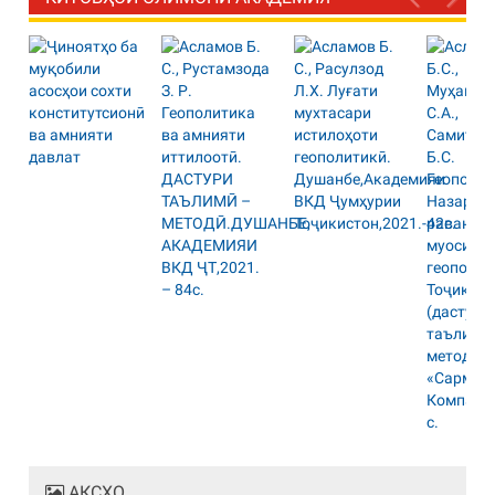
АКСҲО