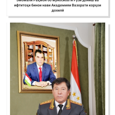
Эмомалӣ Раҳмон бо муносибати Рӯзи дониш ва
ифтитоҳи бинои нави Академияи Вазорати корҳои
дохилӣ