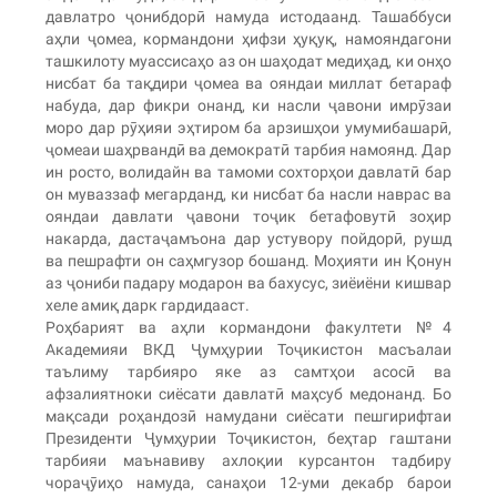
давлатро ҷонибдорӣ намуда истодаанд. Ташаббуси
аҳли ҷомеа, кормандони ҳифзи ҳуқуқ, намояндагони
ташкилоту муассисаҳо аз он шаҳодат медиҳад, ки онҳо
нисбат ба тақдири ҷомеа ва ояндаи миллат бетараф
набуда, дар фикри онанд, ки насли ҷавони имрӯзаи
моро дар рӯҳияи эҳтиром ба арзишҳои умумибашарӣ,
ҷомеаи шаҳрвандӣ ва демократӣ тарбия намоянд. Дар
ин росто, волидайн ва тамоми сохторҳои давлатӣ бар
он муваззаф мегарданд, ки нисбат ба насли наврас ва
ояндаи давлати ҷавони тоҷик бетафовутӣ зоҳир
накарда, дастаҷамъона дар устувору пойдорӣ, рушд
ва пешрафти он саҳмгузор бошанд. Моҳияти ин Қонун
аз ҷониби падару модарон ва бахусус, зиёиёни кишвар
хеле амиқ дарк гардидааст.
Роҳбарият ва аҳли кормандони факултети №4
Академияи ВКД Ҷумҳурии Тоҷикистон масъалаи
таълиму тарбияро яке аз самтҳои асосӣ ва
афзалиятноки сиёсати давлатӣ маҳсуб медонанд. Бо
мақсади роҳандозӣ намудани сиёсати пешгирифтаи
Президенти Ҷумҳурии Тоҷикистон, беҳтар гаштани
тарбияи маънавиву ахлоқии курсантон тадбиру
чораҷӯиҳо намуда, санаҳои 12-уми декабр барои