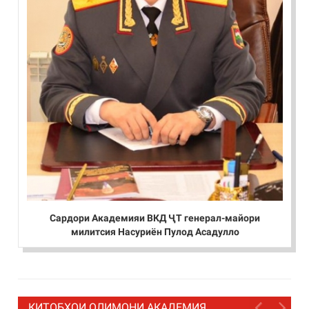
Сардори Академияи ВКД ҶТ генерал-майори
милитсия Насуриён Пулод Асадулло
КИТОБҲОИ ОЛИМОНИ АКАДЕМИЯ