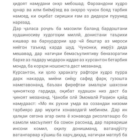
ҳидоят намудани онҳо мебошад. Фарзандони худро
ҳунар ва илм биёмӯзед ва онҳоро чунон бояд тарбия
намоед, ки оқибат сиришки ғам аз дидаҳои пурумед
нарезад.
Дар ҷаласа роҷеъ ба масоили баланд бардоштани
худшиносиву худогоҳии миллӣ, донистани таърихи
кишвар ва бархурдории ҳар чӣ бештар аз мероси
ниёгон таъкид карда шуд. Чунонки, имрӯз дида
мешавад, дар натиҷаи бемасъулиятиву беназоратии
бархе аз падару модарон иддае аз курсантон бетарбия
монда, ба корҳои ношоиста даст мезананд.
Курсантон, ки ҳоло ҳаракату рафтори худро пурра
дарк накарда, миёни сиёҳу сафед фарқ гузошта
наметавонанд, баъзан фирефтаи амалҳои шахсони
ҷинояткор гардида, оқибат худашон низ даст ба
ҷиноят мезананд. Ҷаноби олӣ Эмомалӣ Раҳмон қайд
намудааст: «Мо як рукни умда ва созандаи низоми
тарбияро дар муҳити хонаводагӣ мебинем. Дар ин
ҳалқаи сегона агар оила ё хонавода рисолаташро бо
камоли масъулият ба сомон расонад, дар парвариши
инсони комил, оқилу донишманд, ватандӯсту
ватанпарвар кӯшиш ба харҷ диҳад, натиҷаи матлуб ба