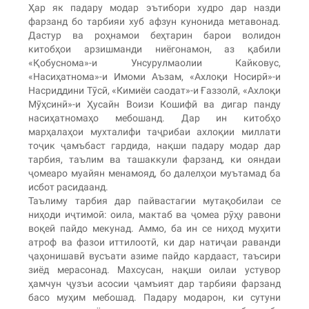
Ҳар як падару модар эътибори худро дар назди
фарзанд бо тарбияи хуб афзун кунонида метавонад.
Дастур ва роҳнамои беҳтарин барои волидон
китобҳои арзишманди ниёгонамон, аз қабили
«Қобуснома»-и Унсурулмаолии Кайковус,
«Насиҳатнома»-и Имоми Аъзам, «Ахлоқи Носирӣ»-и
Насриддини Тӯсӣ, «Кимиёи саодат»-и Ғаззолӣ, «Ахлоқи
Мӯҳсинӣ»-и Ҳусайн Воизи Кошифӣ ва дигар панду
насиҳатномаҳо мебошанд. Дар ин китобҳо
марҳалаҳои мухталифи таҷрибаи ахлоқии миллати
тоҷик ҷамъбаст гардида, нақши падару модар дар
тарбия, таълим ва ташаккули фарзанд, ки ояндаи
ҷомеаро муайян менамояд, бо далелҳои муътамад ба
исбот расидаанд.
Таълиму тарбия дар пайвастагии мутақобилаи се
ниҳоди иҷтимоӣ: оила, мактаб ва ҷомеа рӯҳу равони
воқеӣ пайдо мекунад. Аммо, ба ин се ниҳод муҳити
атроф ва фазои иттилоотӣ, ки дар натиҷаи раванди
ҷаҳонишавӣ вусъати азиме пайдо кардааст, таъсири
зиёд мерасонад. Махсусан, нақши оилаи устувор
ҳамчун ҷузъи асосии ҷамъият дар тарбияи фарзанд
басо муҳим мебошад. Падару модарон, ки сутуни