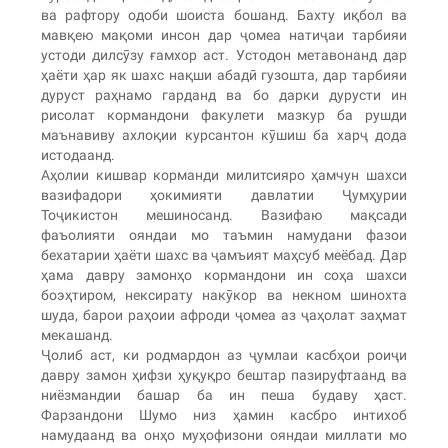
ва рафтору одоби шоиста бошанд. Бахту иқбол ва
мавқею мақоми инсон дар ҷомеа натиҷаи тарбияи
устоди дилсӯзу ғамхор аст. Устодон метавонанд дар
ҳаёти ҳар як шахс нақши абадӣ гузошта, дар тарбияи
дуруст раҳнамо гарданд ва бо дарки дурусти ин
рисолат кормандони факулети мазкур ба рушди
маънавиву ахлоқии курсантон кӯшиш ба харҷ дода
истодаанд.
Аҳолии кишвар корманди милитсияро ҳамчун шахси
вазифадори ҳокимияти давлатии Ҷумҳурии
Тоҷикистон мешиносанд. Вазифаю мақсади
фаъолияти ояндаи мо таъмин намудани фазои
бехатарии ҳаёти шахс ва ҷамъият маҳсуб меёбад. Дар
ҳама давру замонҳо кормандони ин соҳа шахси
боэҳтиром, нексирату накӯкор ва некном шинохта
шуда, барои раҳоии афроди ҷомеа аз ҷаҳолат заҳмат
мекашанд.
Ҷолиб аст, ки родмардон аз ҷумлаи касбҳои роиҷи
давру замон ҳифзи ҳуқуқро бештар пазируфтаанд ва
ниёзмандии башар ба ин пеша будаву ҳаст.
Фарзандони Шумо низ ҳамин касбро интихоб
намудаанд ва онҳо муҳофизони ояндаи миллати мо