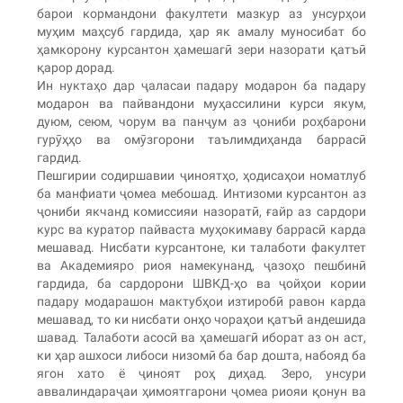
барои кормандони факултети мазкур аз унсурҳои
муҳим маҳсуб гардида, ҳар як амалу муносибат бо
ҳамкорону курсантон ҳамешагӣ зери назорати қатъӣ
қарор дорад.
Ин нуктаҳо дар ҷаласаи падару модарон ба падару
модарон ва пайвандони муҳассилини курси якум,
дуюм, сеюм, чорум ва панҷум аз ҷониби роҳбарони
гурӯҳҳо ва омӯзгорони таълимдиҳанда баррасӣ
гардид.
Пешгирии содиршавии ҷиноятҳо, ҳодисаҳои номатлуб
ба манфиати ҷомеа мебошад. Интизоми курсантон аз
ҷониби якчанд комиссияи назоратӣ, ғайр аз сардори
курс ва куратор пайваста муҳокимаву баррасӣ карда
мешавад. Нисбати курсантоне, ки талаботи факултет
ва Академияро риоя намекунанд, ҷазоҳо пешбинӣ
гардида, ба сардорони ШВКД-ҳо ва ҷойҳои кории
падару модарашон мактубҳои изтиробӣ равон карда
мешавад, то ки нисбати онҳо чораҳои қатъӣ андешида
шавад. Талаботи асосӣ ва ҳамешагӣ иборат аз он аст,
ки ҳар ашхоси либоси низомӣ ба бар дошта, набояд ба
ягон хато ё ҷиноят роҳ диҳад. Зеро, унсури
аввалиндараҷаи ҳимоятгарони ҷомеа риояи қонун ва