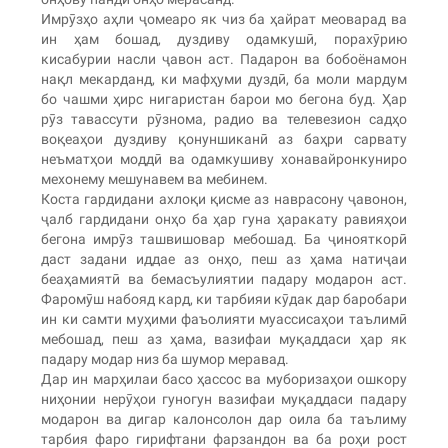
Имрӯзҳо аҳли ҷомеаро як чиз ба ҳайрат меоварад ва
ин ҳам бошад, дуздиву одамкушӣ, порахӯрию
кисабурии насли ҷавон аст. Падарон ва бобоёнамон
нақл мекарданд, ки мафҳуми дуздӣ, ба моли мардум
бо чашми ҳирс нигаристан барои мо бегона буд. Ҳар
рӯз тавассути рӯзнома, радио ва телевезион садҳо
воқеаҳои дуздиву қонуншиканӣ аз баҳри сарвату
неъматҳои моддӣ ва одамкушиву хонавайронкуниро
мехонему мешунавем ва мебинем.
Коста гардидани ахлоқи қисме аз наврасону ҷавонон,
ҷалб гардидани онҳо ба ҳар гуна ҳаракату равияҳои
бегона имрӯз ташвишовар мебошад. Ба ҷинояткорӣ
даст задани иддае аз онҳо, пеш аз ҳама натиҷаи
беаҳамиятӣ ва бемасъулиятии падару модарон аст.
Фаромӯш набояд кард, ки тарбияи кӯдак дар баробари
ин ки самти муҳими фаъолияти муассисаҳои таълимӣ
мебошад, пеш аз ҳама, вазифаи муқаддаси ҳар як
падару модар низ ба шумор меравад.
Дар ин марҳилаи басо ҳассос ва муборизаҳои ошкору
ниҳонии нерӯҳои гуногун вазифаи муқаддаси падару
модарон ва дигар калонсолон дар оила ба таълиму
тарбия фаро гирифтани фарзандон ва ба роҳи рост