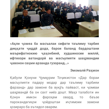
«Аҳли ҷомеа ба масъалаи сифати таълиму тарбия
диққати ҷиддӣ дода, барои баланд бардоштани
маърифатнокию ҷаҳонбинӣ, худшиносии миллӣ,
ифтихори ватандорӣ ва масъулияти шаҳрвандии
ҷавонон саҳми арзанда гузоранд…»
Эмомалӣ Раҳмон
Қабули Қонуни Ҷумҳурии Тоҷикистон «Дар бораи
масъулияти падару модар дар таълиму тарбияи
фарзанд» дар замоне ба вуқӯъ пайваст, ки ҷомеаи
шаҳрвандӣ ба он сахт ниёз дошт. Маҳз талаботи ин
Қонун имкон фароҳам овард, то баъзе
парокандагиҳои ҷойдоштаи иҷтимоии замони
ҳозираро ба эътидол оварем.