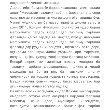
онҳо даст ба ҷиноят мезананд.
Дар иртибот ба мавзӯи баррасишаванда чунин таъкид
дошт: “Масъалаи таълиму тарбияи фарзанд чанд соли
охир яке аз масоили муҳим ва доғи рӯз гардида буд.
Чунин мушкилотро ба назар гирифта, дуюми августи
соли 2011, Қонуни Ҷумҳурии Тоҷикистон «Дар бораи
масъулияти падару модар дар таълиму тарбияи
фарзанд» қабул гардид ва мақсад пурзӯр намудани
масъулияти падару модар дар таълиму тарбияи
фарзанд дар руҳияи инсондӯстӣ, ифтихори ватандорӣ,
эҳтироми арзишҳои миллӣ, умумибашарӣ, фарҳангӣ,
инчунин ҳифзи ҳуқуқу манфиатҳои фарзанд мебошад.
Боварӣ дорем, ки минбаъд падару модарон ба
таълиму тарбияи фарзандонашон диққати ҷиддӣ
медиҳанд ва бо ин роҳ ба пешгирии ҷинояту
ҷинояткорӣ ва корҳои ношоиста хотима мегузоранд.
Баъди қабули Қонуни мазкур бисёр масъалаҳо бар
дӯши падару модар вогузор шуданд.
Вазифаи асосии волидайн, ки дар Қонуни зикргардида
омадааст, соҳиби илму маърифат кардани фарзанд
мебошад. Яъне одоб, муошират, инсондӯстӣ,
ватандӯстӣ, хештаншиносию бомаърифат тарбия