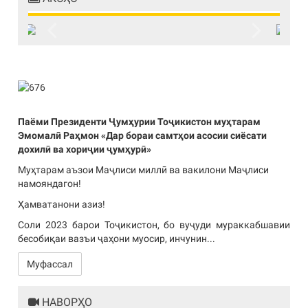
Previous
Next
Паёми Президенти Ҷумҳурии Тоҷикистон муҳтарам
Эмомалӣ Раҳмон «Дар бораи самтҳои асосии сиёсати
дохилӣ ва хориҷии ҷумҳурӣ»
Муҳтарам аъзои Маҷлиси миллӣ ва вакилони Маҷлиси
намояндагон!
Ҳамватанони азиз!
Соли 2023 барои Тоҷикистон, бо вуҷуди мураккабшавии
бесобиқаи вазъи ҷаҳони муосир, инчунин...
Муфассал
НАВОРҲО