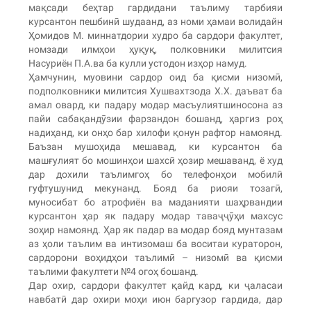
мақсади беҳтар гардидани таълиму тарбияи
курсантон пешбинӣ шудаанд, аз номи ҳамаи волидайн
Ҳомидов М. миннатдории худро ба сардори факултет,
номзади илмҳои ҳуқуқ, полковники милитсия
Насуриён П.А.ва ба кулли устодон изҳор намуд.
Ҳамчунин, муовини сардор оид ба қисми низомӣ,
подполковники милитсия Хушвахтзода Х.Х. даъват ба
амал овард, ки падару модар масъулиятшиносона аз
пайи сабақандӯзии фарзандон бошанд, ҳаргиз роҳ
надиҳанд, ки онҳо бар хилофи қонун рафтор намоянд.
Баъзан мушоҳида мешавад, ки курсантон ба
машғулият бо мошинҳои шахсӣ ҳозир мешаванд, ё худ
дар дохили таълимгоҳ бо телефонҳои мобилӣ
гуфтушунид мекунанд. Бояд ба риояи тозагӣ,
муносибат бо атрофиён ва маданияти шаҳрвандии
курсантон ҳар як падару модар таваҷҷӯҳи махсус
зоҳир намоянд. Ҳар як падар ва модар бояд мунтазам
аз ҳоли таълим ва интизомаш ба воситаи кураторон,
сардорони воҳидҳои таълимӣ – низомӣ ва қисми
таълими факултети №4 огоҳ бошанд.
Дар охир, сардори факултет қайд кард, ки ҷаласаи
навбатӣ дар охири моҳи июн баргузор гардида, дар