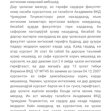
интизоми намунавӣ мебошад.
Дар ҷаласаи мазкур, аз тарафи сардори факултет
ному насаби курсантоне, ки талаботи Академияи ВКД
Ҷумҳурии Тоҷикистонро риоя накардаанд, яъне
интизоми хизматиро мунтазам вайрон намудаанд,
бесабаб ҳудуди факултетро тарк кардаанд, ба
сафороии пагоҳирӯзӣ ҳозир нашуданд, бесабаб ба
дарсҳо иштирок накарданд ва дар ҷаласаҳои дохилии
факултет ҷазои интизомӣ гирифта буданд, дар ҳузури
падару модарон қироат карда шуд. Қайд гардид, ки
агар курсант 36 соат бе сабаб ба дарсҳои таълимӣ
ҳозир нашавад, аз сафи курсантӣ хориҷ мешавад ва
курсанте, ки дар давоми сол 2 ё зиёда ҷазои интизомӣ
гирифтааст, ва дар маҷмӯъ дар 13 ҳолат тибқи
Фармони ВКД ҶТ №745 бо замима аз санаи 04.12.2007
курсантон аз сафи ҳамсабақонаш хориҷ карда
мешаванд. Умуман, ҷазоҳои интизомие, ки дар давраи
донишандӯзӣ курсант барои ин ё он гуноҳ гирифтааст,
дар ҳолати ишғоли вазифа баъди хатм монеа пеш
меорад. Ин аст меъёру талаботи Академияи ВКД
Ҷумҳурии Тоҷикистон, ки сардор дар назди падару
модарон баён намуданд. ва курсантоне, ки ҷазои
интизомӣ доранд дар назди падару модаронашон