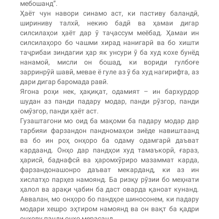
мебошанд”.
Ҳаёт чун навори синамо аст, ки пастиву баландӣ,
шириниву талхӣ, некию бадӣ ва ҳамаи дигар
силсилаҳои ҳаёт дар ӯ таҷассум меёбад. Ҳамаи ин
силсилаҳоро бо чашми хирад нанигарӣ ва бо хишти
таҷрибаи зиндагии ҳар як унсури ӯ ба худ кохе бунёд
нанамоӣ, мисли он бошад, ки вориди гулбоғе
зарринрӯй шавӣ, мевае ё гуле аз ӯ ба худ нагирифта, аз
дари дигар баромада равӣ.
Ягона роҳи нек, ҳақиқат, одамият – ин бархурдор
шудан аз панди падару модар, панди рӯзгор, панди
омӯзгор, панди ҳаёт аст.
Гузаштагони мо оид ба мақоми ба падару модар дар
тарбияи фарзандон пандномаҳои зиёде навиштаанд
ва бо ин роҳ онҳоро ба одаму одамгарӣ даъват
кардаанд. Онҳо дар пандҳои худ тамаъкорӣ, ғараз,
ҳарисӣ, баднафсӣ ва ҳаромхӯриро мазаммат карда,
фарзандонашонро даъват мекарданд, ки аз ин
хислатҳо парҳез намоянд. Ба ризқу рӯзии бо меҳнати
ҳалол ва арақи ҷабин ба даст оварда қаноат кунанд.
Аввалан, мо онҳоро бо пандҳое шиносонем, ки падару
модари хешро эҳтиром намоянд ва он вақт ба қадри
онҳову панди онҳо мерасанд.