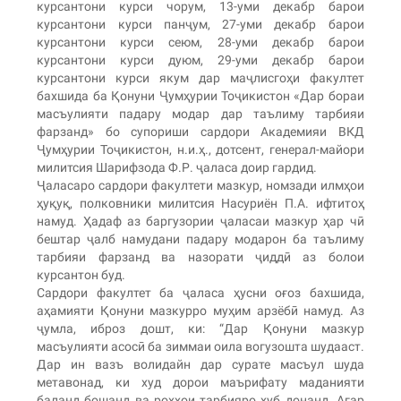
курсантони курси чорум, 13-уми декабр барои
курсантони курси панҷум, 27-уми декабр барои
курсантони курси сеюм, 28-уми декабр барои
курсантони курси дуюм, 29-уми декабр барои
курсантони курси якум дар маҷлисгоҳи факултет
бахшида ба Қонуни Ҷумҳурии Тоҷикистон «Дар бораи
масъулияти падару модар дар таълиму тарбияи
фарзанд» бо супориши сардори Академияи ВКД
Ҷумҳурии Тоҷикистон, н.и.ҳ., дотсент, генерал-майори
милитсия Шарифзода Ф.Р. ҷаласа доир гардид.
Ҷаласаро сардори факултети мазкур, номзади илмҳои
ҳуқуқ, полковники милитсия Насуриён П.А. ифтитоҳ
намуд. Ҳадаф аз баргузории ҷаласаи мазкур ҳар чӣ
бештар ҷалб намудани падару модарон ба таълиму
тарбияи фарзанд ва назорати ҷиддӣ аз болои
курсантон буд.
Сардори факултет ба ҷаласа ҳусни оғоз бахшида,
аҳамияти Қонуни мазкурро муҳим арзёбӣ намуд. Аз
ҷумла, иброз дошт, ки: “Дар Қонуни мазкур
масъулияти асосӣ ба зиммаи оила вогузошта шудааст.
Дар ин вазъ волидайн дар сурате масъул шуда
метавонад, ки худ дорои маърифату маданияти
баланд бошанд ва роҳҳои тарбияро хуб донанд. Агар