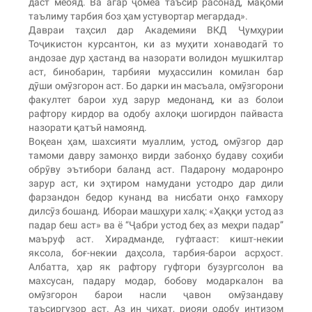
даст меояд. Ва агар ҷомеа таъсир расонад, мақоми
таълиму тарбия боз ҳам устувортар мегардад».
Давраи таҳсил дар Академияи ВКД Ҷумҳурии
Тоҷикистон курсантон, ки аз муҳити хонаводагӣ то
андозае дур ҳастанд ва назорати волидон мушкилтар
аст, бинобарин, тарбияи муҳассилин комилан бар
дӯши омӯзгорон аст. Бо дарки ин масъала, омӯзгорони
факултет барои худ зарур медонанд, ки аз болои
рафтору кирдор ва одобу ахлоқи шогирдон пайваста
назорати қатъӣ намоянд.
Воқеан ҳам, шахсияти муаллим, устод, омӯзгор дар
тамоми давру замонҳо вирди забонҳо будаву соҳиби
обрӯву эътибори баланд аст. Падарону модаронро
зарур аст, ки эҳтиром намудани устодро дар дили
фарзандон бедор кунанд ва нисбати онҳо ғамхору
дилсӯз бошанд. Ибораи машҳури халқ: «Ҳаққи устод аз
падар беш аст» ва ё “Ҷабри устод беҳ аз меҳри падар”
маъруф аст. Хирадманде, гуфтааст: кишт-некии
яксола, боғ-некии даҳсола, тарбия-барои асрҳост.
Албатта, ҳар як рафтору гуфтори бузургсолон ва
махсусан, падару модар, бобову модаркалон ва
омӯзгорон барои насли ҷавон омӯзандаву
таъсиргузор аст. Аз ин ҷиҳат, риояи одобу интизом