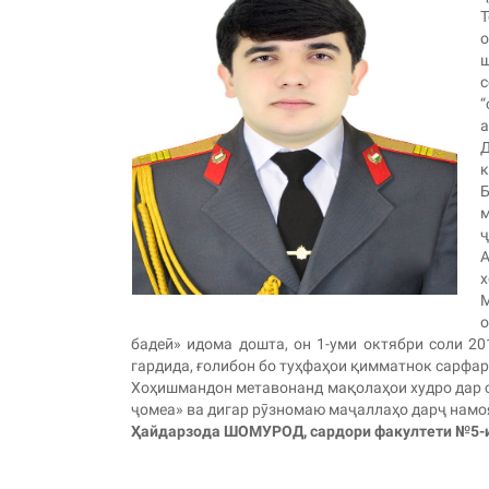
Т
о
ш
с
“
а
Д
к
Б
м
ҷ
А
х
М
о
бадеӣ» идома дошта, он 1-уми октябри соли 2
гардида, ғолибон бо туҳфаҳои қимматнок сарфа
Хоҳишмандон метавонанд мақолаҳои худро дар с
ҷомеа» ва дигар рӯзномаю маҷаллаҳо дарҷ намо
Ҳайдарзода ШОМУРОД, сардори факултети №5-