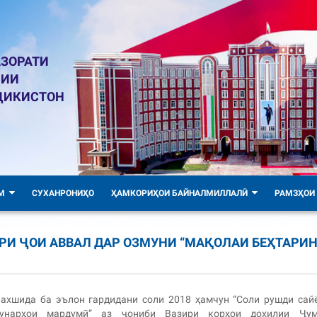
ЗОРАТИ
ЛИИ
ҶИКИСТОН
М
СУХАНРОНИҲО
ҲАМКОРИҲОИ БАЙНАЛМИЛЛАЛӢ
РАМЗҲОИ
РИ ҶОИ АВВАЛ ДАР ОЗМУНИ “МАҚОЛАИ БЕҲТАРИН
ахшида ба эълон гардидани соли 2018 ҳамчун “Соли рушди сай
ҳунарҳои мардумӣ” аз ҷониби Вазири корҳои дохилии Ҷум