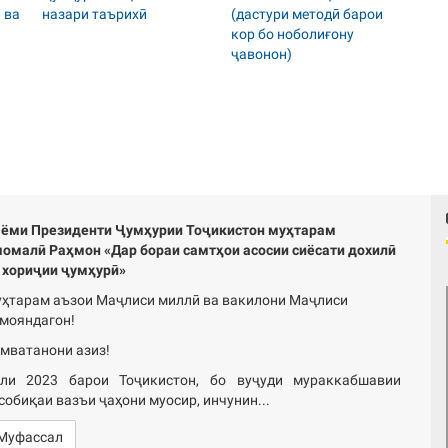
ёми Президенти Ҷумҳурии Тоҷикистон муҳтарам
омалӣ Раҳмон «Дар бораи самтҳои асосии сиёсати дохилӣ
 хориҷии ҷумҳурӣ»
ҳтарам аъзои Маҷлиси миллӣ ва вакилони Маҷлиси
мояндагон!
мватанони азиз!
ли 2023 барои Тоҷикистон, бо вуҷуди мураккабшавии
собиқаи вазъи ҷаҳони муосир, инчунин...
Муфассал