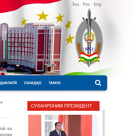
Тоҷ
Рус
Eng
 ДАВЛАТӢ
САНАДҲО
ТАМОС
”
СУХАНРОНИИ ПРЕЗИДЕНТ
ёҳӣ ва
ҳурии