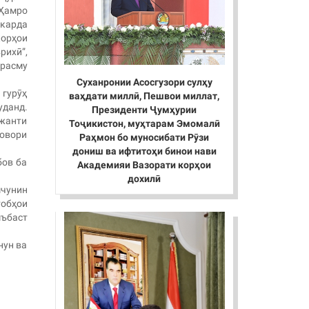
 Ҳамро
 карда
корҳои
рихӣ”,
“расму
Суханронии Асосгузори сулҳу
 гурӯҳ
ваҳдати миллӣ, Пешвои миллат,
уданд.
Президенти Ҷумҳурии
жанти
Тоҷикистон, муҳтарам Эмомалӣ
зовори
Раҳмон бо муносибати Рӯзи
дониш ва ифтитоҳи бинои нави
бов ба
Академияи Вазорати корҳои
дохилӣ
чунин
тобҳои
мъбаст
нун ва