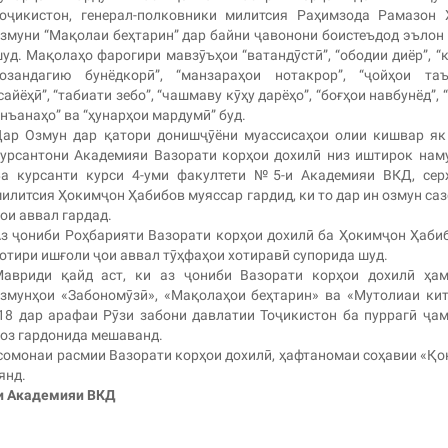
оҷикистон, генерал-полковники милитсия Раҳимзода Рамазон
змуни “Мақолаи беҳтарин” дар байни ҷавонони боистеъдод эълон
уд. Мақолаҳо фарогири мавзӯъҳои “ватандӯстӣ”, “ободии диёр”, “
озандагию бунёдкорӣ”, “манзараҳои нотакрор”, “ҷойҳои таъ
сайёҳӣ”, “табиати зебо”, “чашмаву кӯҳу дарёҳо”, “боғҳои навбунёд”, 
нъанаҳо” ва “ҳунарҳои мардумӣ” буд.
ар Озмун дар қатори донишҷӯёни муассисаҳои олии кишвар як
урсантони Академияи Вазорати корҳои дохилӣ низ иштирок нам
а курсанти курси 4-уми факултети №5-и Академияи ВКД, сер
илитсия Ҳокимҷон Ҳабибов муяссар гардид, ки то дар ин озмун са
ои аввал гардад.
з ҷониби Роҳбарияти Вазорати корҳои дохилӣ ба Ҳокимҷон Ҳаби
отири ишғоли ҷои аввал тӯҳфаҳои хотиравӣ супорида шуд.
авриди қайд аст, ки аз ҷониби Вазорати корҳои дохилӣ ҳам
змунҳои «Забономӯзӣ», «Мақолаҳои беҳтарин» ва «Мутолиаи ки
018 дар арафаи Рӯзи забони давлатии Тоҷикистон ба пуррагӣ ҷа
роз гардонида мешаванд.
омонаи расмии Вазорати корҳои дохилӣ, ҳафтаномаи соҳавии «Қо
янд.
и Академияи ВКД