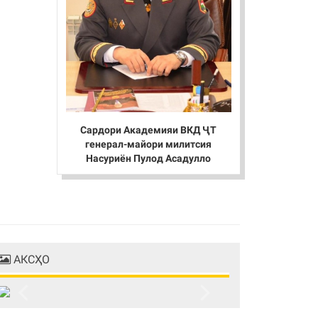
Сардори Академияи ВКД ҶТ
генерал-майори милитсия
Насуриён Пулод Асадулло
АКСҲО
Previous
Next