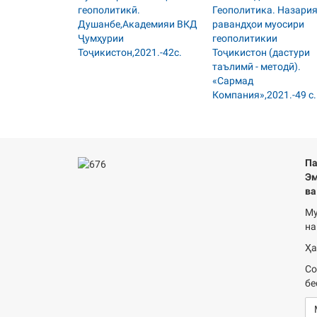
Па
Эм
ва
Му
на
Ҳа
Со
бе