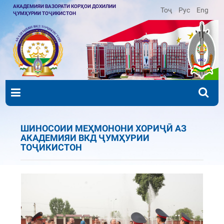
АКАДЕМИЯИ ВАЗОРАТИ КОРҲОИ ДОХИЛИИ
Тоҷ
Рус
Eng
ҶУМҲУРИИ ТОҶИКИСТОН
ШИНОСОИИ МЕҲМОНОНИ ХОРИҶӢ АЗ
АКАДЕМИЯИ ВКД ҶУМҲУРИИ
ТОҶИКИСТОН