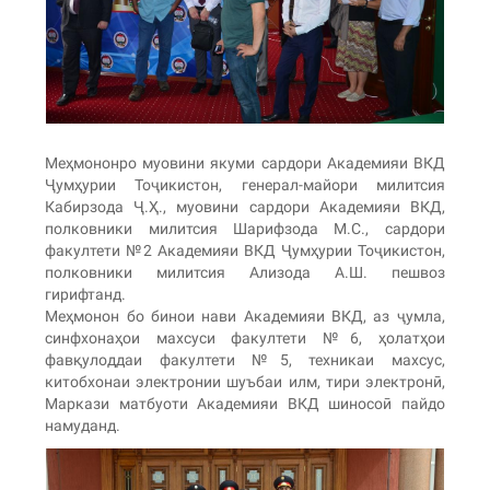
Меҳмононро муовини якуми сардори Академияи ВКД
Ҷумҳурии Тоҷикистон, генерал-майори милитсия
Кабирзода Ҷ.Ҳ., муовини сардори Академияи ВКД,
полковники милитсия Шарифзода М.С., сардори
факултети №2 Академияи ВКД Ҷумҳурии Тоҷикистон,
полковники милитсия Ализода А.Ш. пешвоз
гирифтанд.
Меҳмонон бо бинои нави Академияи ВКД, аз ҷумла,
синфхонаҳои махсуси факултети №6, ҳолатҳои
фавқулоддаи факултети №5, техникаи махсус,
китобхонаи электронии шуъбаи илм, тири электронӣ,
Маркази матбуоти Академияи ВКД шиносоӣ пайдо
намуданд.