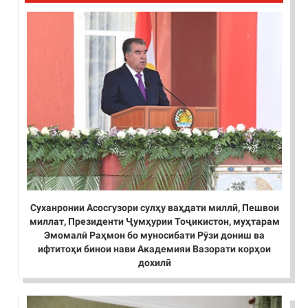
Суханронии Асосгузори сулҳу ваҳдати миллӣ, Пешвои
миллат, Президенти Ҷумҳурии Тоҷикистон, муҳтарам
Эмомалӣ Раҳмон бо муносибати Рӯзи дониш ва
ифтитоҳи бинои нави Академияи Вазорати корҳои
дохилӣ