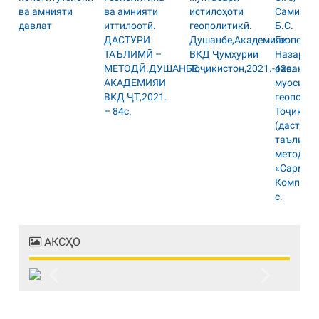
АКСҲО
Previous
Next