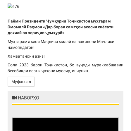
Паёми Президенти Ҷумҳурии Тоҷикистон муҳтарам
Эмомалӣ Раҳмон «Дар бораи самтҳои асосии сиёсати
дохилӣ ва хориҷии ҷумҳурӣ»
Муҳтарам аъзои Маҷлиси миллӣ ва вакилони Маҷлиси
намояндагон!
Ҳамватанони азиз!
Соли 2023 барои Тоҷикистон, бо вуҷуди мураккабшавии
бесобиқаи вазъи ҷаҳони муосир, инчунин...
Муфассал
НАВОРҲО