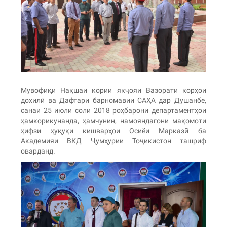
Мувофиқи Нақшаи кории якҷояи Вазорати корҳои
дохилӣ ва Дафтари барномавии САҲА дар Душанбе,
санаи 25 июли соли 2018 роҳбарони департаментҳои
ҳамкорикунанда, ҳамчунин, намояндагони мақомоти
ҳифзи ҳуқуқи кишварҳои Осиёи Марказӣ ба
Академияи ВКД Ҷумҳурии Тоҷикистон ташриф
оварданд.