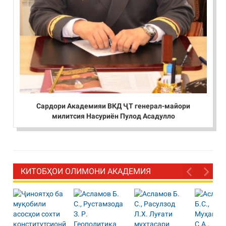
Сардори Академияи ВКД ҶТ генерал-майори
милитсия Насуриён Пулод Асадулло
КИТОБҲОИ ОЛИМОНИ АКАДЕМИЯ