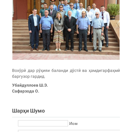
Вохӯрӣ дар рӯҳияи баланди дӯстӣ ва ҳамдигарфаҳмӣ
баргузор гардид.
Убайдуллоев Ш.Э.
Сафарзода О.
Шарҳи Шумо
Исм