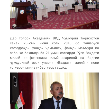
Дар толори Академияи ВКД Ҷумҳурии Тоҷикистон
санаи 23-юми июни соли 2018 бо ташабуси
кафедраҳои фанҳои ҷамъиятӣ, фанҳои маъмурӣ ва
забонҳо бахшида ба 21-умин солгарди Рӯзи Ваҳдати
миллӣ конференсияи илмӣ-назариявӣ ва бадеии
ҷумҳуриявӣ зери унвони «Ваҳдати миллӣ - пояи
устувори миллат» баргузор гардид.