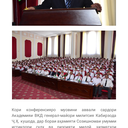
Кори конференсияро муовини аввали сардори
Академияи ВКД генерал-майори милитсия Кабирзода
Ҷ.Ҳ. кушода, дар бораи аҳамияти Созишномаи умумии
истиқрори сулҳ ва ризоияти миллӣ, хизматҳои