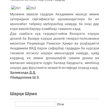
Муовини аввали сардори Академияи мазкур зимни
супоридани сертификатҳо шунавандагонро ба ин
муносибат табрику муборакбод намуда, ба онҳо дар
кори амалӣ барору комёбиҳо таманно кард.
Дар навбати худ таҳқиқотчиёни Вазорати корҳои
дохилӣ ба Вазири корҳои дохилӣ генерал-полковники
милитсия Раҳимзода Рамазон Ҳамро ва роҳбарияти
Академияи ВКД барои сафарбар гардидан ба курсҳои
такмили ихтисос изҳори миннатдорӣ намуда, қайд
карданд, ки зимни донишомӯзӣ савияи дониш ва
малакаю маҳорати худро баланд бардошта, минбаъд
онҳоро дар фаъолияти хизматӣ истифода хоҳанд кард.
Ҳалимзода Д.Д.
Убайдуллоев Ш.Э.
Шарҳи Шумо
Исм