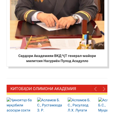
Сардори Академияи ВКД ҶТ генерал-майори
милитсия Насуриён Пулод Асадулло
КИТОБҲОИ ОЛИМОНИ АКАДЕМИЯ