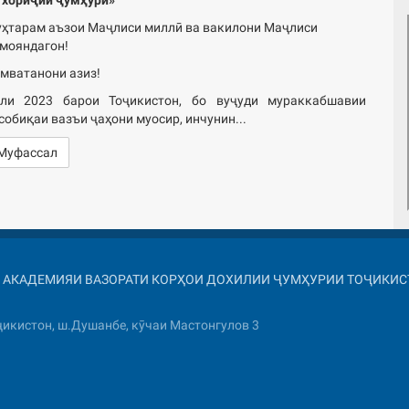
ҳтарам аъзои Маҷлиси миллӣ ва вакилони Маҷлиси
мояндагон!
мватанони азиз!
ли 2023 барои Тоҷикистон, бо вуҷуди мураккабшавии
собиқаи вазъи ҷаҳони муосир, инчунин...
Муфассал
026 АКАДЕМИЯИ ВАЗОРАТИ КОРҲОИ ДОХИЛИИ ҶУМҲУРИИ ТОҶИКИ
икистон, ш.Душанбе, кӯчаи Мастонгулов 3