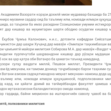
и Академияи Вазорати корҳои дохилӣ мизи мудаввар бахшида ба 2
иниро муовини сардор оид ба таълиму илм, номзади илмҳои ҳуқуқ
шида, аз таърихи ба имзо расидани Созишномаи умумии истиқрор
ият дар кишвар ва муҳимтарин шарти ободию осудагии кишвар 
Ёқубов Ҷумъа Калонович, н.и.с., дотсенти кафедраи Сиёсатш
Тоҷикистон дар шаҳри Хуҷанд дар мавзӯи «Омилҳои таҳкимбахши в
ои ҷамъиятӣ майори милитсия Собирова М.А. дар мавзӯи «Ваҳдат 
индагии пурпечутоби шаҳрвандони кишвар дар рӯзҳои мудҳиши
б хок ва ҳар қатра оби Ватанро ба ҳамагон таъкид намуданд.
узори сулҳу ваҳдати миллӣ, Пешвои миллат, Президенти Ҷум
ам ёд мекунам, ки тамоми донишу таҷрибаамро барои таҳкими су
ии Ватани азизам садоқатмандона меҳнат мекунам» намоиш дода ш
таълиму илм, номзади илмҳои ҳуқуқшиносӣ, подполковники ми
йд кард, ки ҳайати доимӣ ва тағйирёбандаи факултет ҳамеша
ндон мутахассисони баландихтисосро омода намоянд.
ор гардида, байни меҳмонон ва иштирокчиён саволу ҷавоб ва б
иятӣ, полковники милитсия