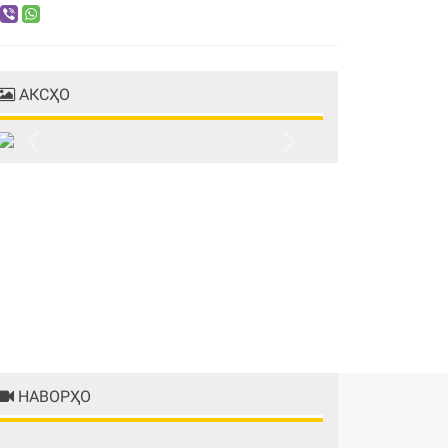
АКСҲО
Previous
Next
НАВОРҲО