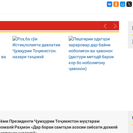
ёми Президенти Ҷумҳурии Тоҷикистон муҳтарам
омалӣ Раҳмон «Дар бораи самтҳои асосии сиёсати дохилӣ
 хориҷии ҷумҳурӣ»