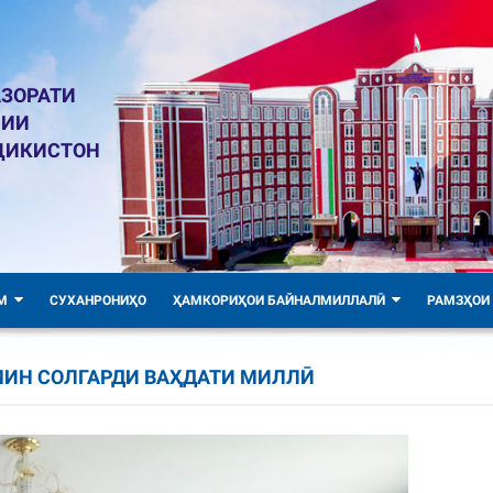
ЗОРАТИ
ЛИИ
ҶИКИСТОН
М
СУХАНРОНИҲО
ҲАМКОРИҲОИ БАЙНАЛМИЛЛАЛӢ
РАМЗҲОИ
МИН СОЛГАРДИ ВАҲДАТИ МИЛЛӢ