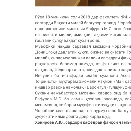
Рӯзи 18-уми июни соли 2018 дар факултети №4-
солгарди Ваҳдати миллӣ баргузор гардид. Чораб
подполковники милитсия Ғафуров М.С. оғоз бах
ва ризояти миллӣ, омилҳои таҳкими истиқлол
гаштани сулҳу ваҳдат сухан ронд.
Мувофиқи нақша сараввал меҳмони чорабинӣ 
Донишгоҳи давлатии ҳуқуқ, бизнес ва сиёсати 
миллӣ», сипас муаллимаи калони кафедраи фанҳ
раҳнамост» баромад намуда, аз фаълият ва з
шаҳрвандӣ ёдовар гашта, азиз доштани ҳар ваҷа
Инчунин бо истифодаи слайд суханони Асосг
Тоҷикистон муҳтарам Эмомалӣ Раҳмон «Ман қас
кишвар равона намоям», «Барои гул - гулшукуф
Сухани ҷамъбастиро муовини сардор оид ба 
Ғафуров М.С. ба самъи ҳозирин расонида, қа
менамоянд, ки барои муҳофизати ҳуқуқи шаҳрва
Чорабинӣ хеле шавқовар ва пурмӯҳтаво баргуз
хусусияти илмӣ дошта доир карда шуд.
Хокироев А.Ю., сардори кафедраи фанҳои ҷамъ