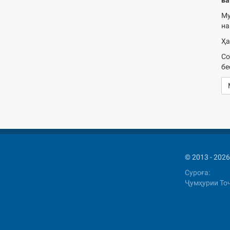
Му
на
Ҳа
Со
бе
© 2013 - 2
Суроға:
Ҷумҳурии Тоҷ