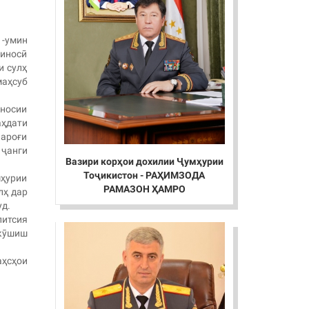
1-умин
шиносӣ
и сулҳ
маҳсуб
иносии
аҳдати
чароғи
 ҷанги
Вазири корҳои дохилии Ҷумҳурии
Тоҷикистон - РАҲИМЗОДА
ҳурии
РАМАЗОН ҲАМРО
лҳ дар
уд.
литсия
 кӯшиш
аҳсҳои