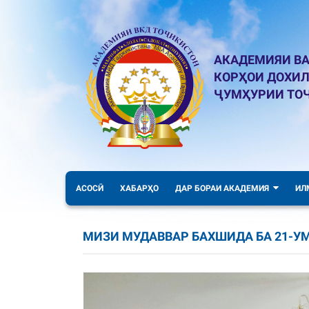
АКАДЕМИЯИ ВА
КОРҲОИ ДОХИ
ҶУМҲУРИИ ТО
АСОСӢ
ХАБАРҲО
ДАР БОРАИ АКАДЕМИЯ
ИЛ
МИЗИ МУДАВВАР БАХШИДА БА 21-У