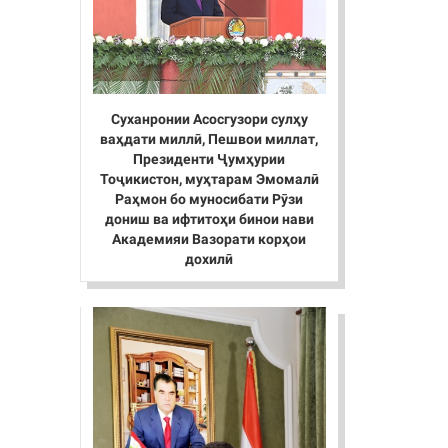
Суханронии Асосгузори сулҳу
ваҳдати миллӣ, Пешвои миллат,
Президенти Ҷумҳурии
Тоҷикистон, муҳтарам Эмомалӣ
Раҳмон бо муносибати Рӯзи
дониш ва ифтитоҳи бинои нави
Академияи Вазорати корҳои
дохилӣ