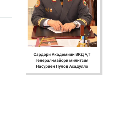
Сардори Академияи ВКД ҶТ
генерал-майори милитсия
Насуриён Пулод Асадулло