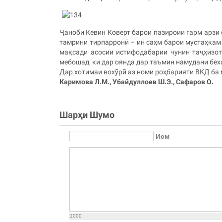
Ҷаноби Кевин Коверт барои пазироии гарм арзи 
тамрини тирпарронӣ – ин саҳм барои мустаҳкам
мақсади асосии истифодабарии чунин таҷҳизот
мебошад, ки дар оянда дар таъмин намудани бех
Дар хотимаи вохӯрӣ аз номи роҳбарияти ВКД ба
Каримова Л.М., Убайдуллоев Ш.Э., Сафаров О.
Шарҳи Шумо
Исм
1000