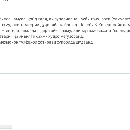
сипос намуда, қайд кард, ки супоридани насби таҷҳизоти (симулят
 намудани ҳамкории дуҷониба мебошад. Ҷаноби К.Коверт қайд нам
 – ин ёрӣ расондан дар тайёр намудани мутахассисони баланди
атарии ҷамиъиятӣ саҳми худро мегузоранд.
 меҳмонон туҳфаҳои хотиравӣ супорида шудаанд.