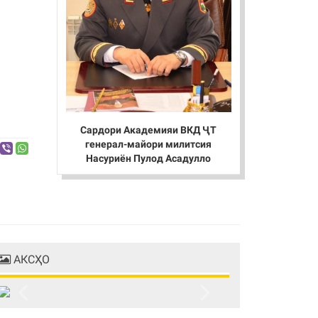
Сардори Академияи ВКД ҶТ
генерал-майори милитсия
Насуриён Пулод Асадулло
АКСҲО
Previous
Next