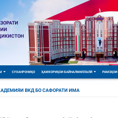
ЗОРАТИ
ЛИИ
ҶИКИСТОН
М
СУХАНРОНИҲО
ҲАМКОРИҲОИ БАЙНАЛМИЛЛАЛӢ
РАМЗҲОИ
АДЕМИЯИ ВКД БО САФОРАТИ ИМА