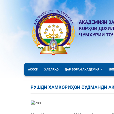
АКАДЕМИЯИ ВА
КОРҲОИ ДОХИ
ҶУМҲУРИИ ТО
АСОСӢ
ХАБАРҲО
ДАР БОРАИ АКАДЕМИЯ
ИЛ
РУШДИ ҲАМКОРИҲОИ СУДМАНДИ АК