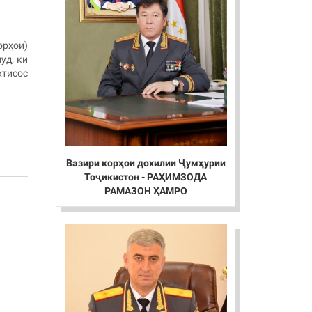
орҳои)
уд, ки
хтисос
Вазири корҳои дохилии Ҷумҳурии
Тоҷикистон - РАҲИМЗОДА
РАМАЗОН ҲАМРО