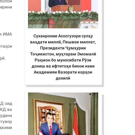
 болои
амрини
ти ИМА
Суханронии Асосгузори сулҳу
ваҳдати миллӣ, Пешвои миллат,
итаҳои
Президенти Ҷумҳурии
Тоҷикистон, муҳтарам Эмомалӣ
арӣ.
Раҳмон бо муносибати Рӯзи
дониш ва ифтитоҳи бинои нави
Академияи Вазорати корҳои
дохилӣ
КД оид
ВКД ва
мудани
стувор
аҳкими