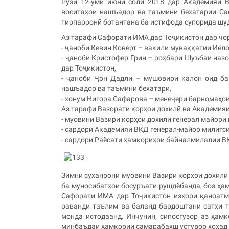
Рӯзи 12-уми июни соли 2018 дар Академияи 
воситаҳои нашъадор ва таъмини бехатарии Са
тирпарронӣ ботантана ба истифода супорида шу
Аз тарафи Сафорати ИМА дар Тоҷикистон дар чо
- ҷаноби Кевин Коверт – вакили муваққатии Иёл
- ҷаноби Кристофер Грин – роҳбари Шуъбаи наз
дар Тоҷикистон,
- ҷаноби Ҷон Дадли – мушовири калон оид ба
нашъадор ва таъмини бехатарӣ,
- хонум Нигора Сафарова – менеҷери барномаҳо
Аз тарафи Вазорати корҳои дохилӣ ва Академия
- муовини Вазири корҳои дохилӣ генерал майори
- сардори Академияи ВКД генерал-майор милитс
- сардори Раёсати ҳамкориҳои байналмилалии ВК
Зимни суханронӣ муовини Вазири корҳои дохилӣ
ба муносибатҳои босуръати рушдёбанда, боз ҳам
Сафорати ИМА дар Тоҷикистон изҳори қаноатма
раванди таълим ва баланд бардоштани сатҳи т
монда истодаанд. Инчунин, сипосгузор аз ҳам
минбаъдаи ҳамкории самарабахш устувор хоҳад