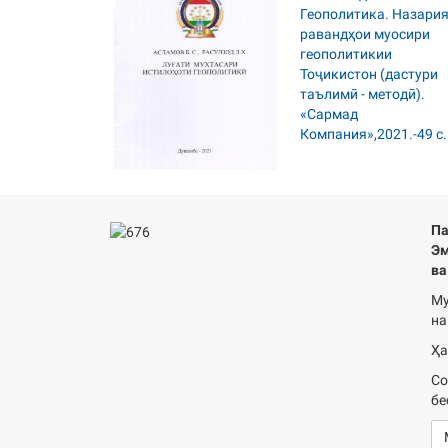
Па
Эм
ва
Му
на
Ҳа
Со
бе