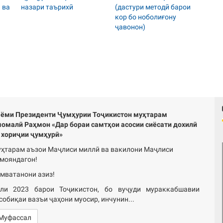
ёми Президенти Ҷумҳурии Тоҷикистон муҳтарам
омалӣ Раҳмон «Дар бораи самтҳои асосии сиёсати дохилӣ
 хориҷии ҷумҳурӣ»
ҳтарам аъзои Маҷлиси миллӣ ва вакилони Маҷлиси
мояндагон!
мватанони азиз!
ли 2023 барои Тоҷикистон, бо вуҷуди мураккабшавии
собиқаи вазъи ҷаҳони муосир, инчунин...
Муфассал