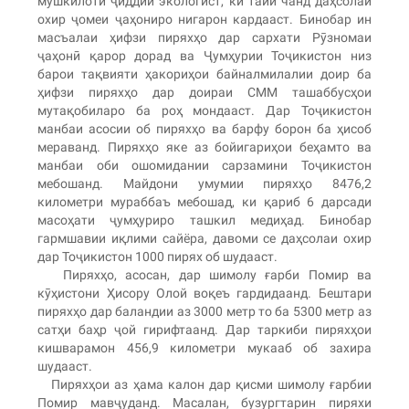
мушкилоти ҷиддии экологист, ки тайи чанд даҳсолаи
охир ҷомеи ҷаҳониро нигарон кардааст. Бинобар ин
масъалаи ҳифзи пиряхҳо дар сархати Рӯзномаи
ҷаҳонӣ қарор дорад ва Ҷумҳурии Тоҷикистон низ
барои тақвияти ҳакориҳои байналмилалии доир ба
ҳифзи пиряхҳо дар доираи СММ ташаббусҳои
мутақобиларо ба роҳ мондааст. Дар Тоҷикистон
манбаи асосии об пиряхҳо ва барфу борон ба ҳисоб
мераванд. Пиряхҳо яке аз бойигариҳои беҳамто ва
манбаи оби ошомидании сарзамини Тоҷикистон
мебошанд. Майдони умумии пиряхҳо 8476,2
километри мураббаъ мебошад, ки қариб 6 дарсади
масоҳати ҷумҳуриро ташкил медиҳад. Бинобар
гармшавии иқлими сайёра, давоми се даҳсолаи охир
дар Тоҷикистон 1000 пирях об шудааст.
Пиряхҳо, асосан, дар шимолу ғарби Помир ва
кӯҳистони Ҳисору Олой воқеъ гардидаанд. Бештари
пиряхҳо дар баландии аз 3000 метр то ба 5300 метр аз
сатҳи баҳр ҷой гирифтаанд. Дар таркиби пиряхҳои
кишварамон 456,9 километри мукааб об захира
шудааст.
Пиряхҳои аз ҳама калон дар қисми шимолу ғарбии
Помир мавҷуданд. Масалан, бузургтарин пиряхи