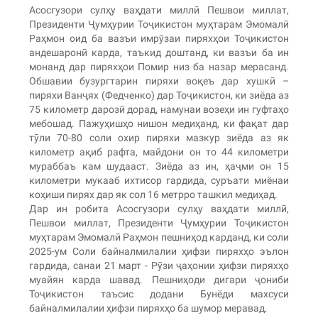
Асосгузори сулҳу ваҳдати миллӣ Пешвои миллат,
Президенти Ҷумҳурии Тоҷикистон муҳтарам Эмомалӣ
Раҳмон оид ба вазъи имрӯзаи пиряхҳои Тоҷикистон
андешаронӣ карда, таъкид доштанд, ки вазъи ба ин
монанд дар пиряхҳои Помир низ ба назар мерасанд.
Обшавии бузургтарин пиряхи воқеъ дар хушкӣ –
пиряхи Ванҷях (Федченко) дар Тоҷикистон, ки зиёда аз
75 километр дарозӣ дорад, намунаи возеҳи ин гуфтаҳо
мебошад. Пажуҳишҳо нишон медиҳанд, ки фақат дар
тӯли 70-80 соли охир пиряхи мазкур зиёда аз як
километр ақиб рафта, майдони он то 44 километри
мураббаъ кам шудааст. Зиёда аз ин, ҳаҷми он 15
километри мукааб ихтисор гардида, суръати миёнаи
коҳиши пирях дар як сол 16 метрро ташкил медиҳад.
Дар ин робита Асосгузори сулҳу ваҳдати миллӣ,
Пешвои миллат, Президенти Ҷумҳурии Тоҷикистон
муҳтарам Эмомалӣ Раҳмон пешниҳод карданд, ки соли
2025-ум Соли байналмилалии ҳифзи пиряхҳо эълон
гардида, санаи 21 март - Рӯзи ҷаҳонии ҳифзи пиряхҳо
муайян карда шавад. Пешниҳоди дигари ҷониби
Тоҷикистон таъсис додани Бунёди махсуси
байналмилалии ҳифзи пиряхҳо ба шумор меравад.