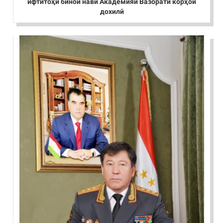
ифтитоҳи бинои нави Академияи Вазорати корҳои
дохилӣ