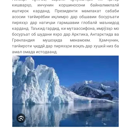
кишварҳо, инчунин коршиносони байналмилалӣ
иштирок карданд. Президенти мамлакат сабаби
асосии тағйирёбии иқлимро дар обшавии босуръати
пиряхҳо дар натиҷаи гармшавии глобалӣ маънидод
карданд. Таъкид гардид, ки мутаассифона, имрӯзҳо мо
босуръат об шудани яхро дар Арктика, Антарктида ва
Гренландия мушоҳида менамоем. Ҳамчунин,
тағйироти ҷиддӣ дар пиряхҳои воқеъ дар хушкӣ низ ба
амал омада истодаанд.