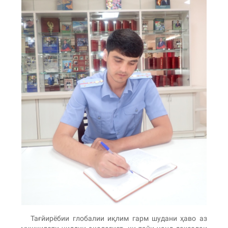
Тағйирёбии глобалии иқлим гарм шудани ҳаво аз