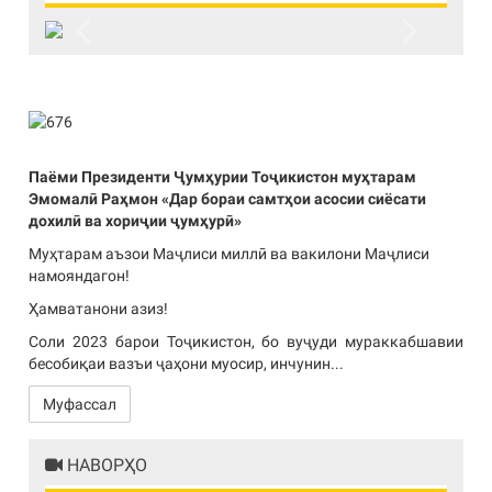
Previous
Next
Паёми Президенти Ҷумҳурии Тоҷикистон муҳтарам
Эмомалӣ Раҳмон «Дар бораи самтҳои асосии сиёсати
дохилӣ ва хориҷии ҷумҳурӣ»
Муҳтарам аъзои Маҷлиси миллӣ ва вакилони Маҷлиси
намояндагон!
Ҳамватанони азиз!
Соли 2023 барои Тоҷикистон, бо вуҷуди мураккабшавии
бесобиқаи вазъи ҷаҳони муосир, инчунин...
Муфассал
НАВОРҲО