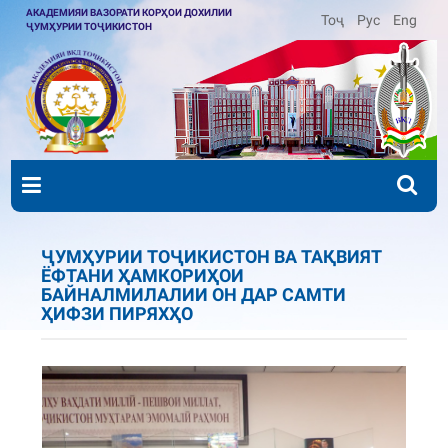
АКАДЕМИЯИ ВАЗОРАТИ КОРҲОИ ДОХИЛИИ
Тоҷ
Рус
Eng
ҶУМҲУРИИ ТОҶИКИСТОН
ҶУМҲУРИИ ТОҶИКИСТОН ВА ТАҚВИЯТ
ЁФТАНИ ҲАМКОРИҲОИ
БАЙНАЛМИЛАЛИИ ОН ДАР САМТИ
ҲИФЗИ ПИРЯХҲО