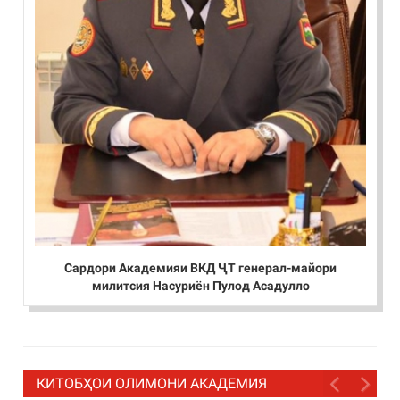
Сардори Академияи ВКД ҶТ генерал-майори
милитсия Насуриён Пулод Асадулло
КИТОБҲОИ ОЛИМОНИ АКАДЕМИЯ