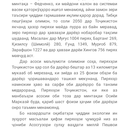
минтақа – Федченко, ки майдони калон ва системаи
васеи қаторкӯҳҳоро ишғол менамояд, айни замон зери
таъсири ҷиддии гармшавии иқлим қарор дорад. Тибқи
пешгӯиҳои олимон, то соли 2050 дар Тоҷикистон
якчанд ҳазор пиряхи майда пурра аз байн меравад,
зеро пиряхҳо дар ҳавзаҳои дарёҳо нобаробар тақсим
шудаанд. Масалан: дар Муғус 1004 пирях, Бартанг 269,
Қизилсу (Шимолӣ) 280, Ғунд 1349, Мурғоб 879,
Зарафшон 1227 ва дар ҳавзаи дарёи Хингов 756 пирях
мавҷуд аст.
Дар асоси маълумоти олимони соҳа, пиряхҳои
Тоҷикистон ҳар сол ба дарёҳо бештар аз 13 километри
мукааб об мерезанд, ки зиёда аз 25 фоизи обҳои ба
дарёҳо ҷоришавандаро ташкил мекунанд. Пиряхҳо
намнокии ҳаво ва сарфи оби дарёҳоро ба танзим
медароранд. Пиряхҳои Тоҷикистон, ки яке аз
манбаъҳои асосии оби тоза дар минтақаи Осиёи
Марказӣ буда, қариб шаст фоизи ҳаҷми оби дарёҳои
онро таъмин менамоянд.
Бо назардошти оқибатҳои ҷиддии экологии ин
зуҳурот масъалаи ҳифзи пиряхҳои ҷумҳурӣ низ аз
ҷониби Асосгузори сулҳу ваҳдати миллӣ Пешвои