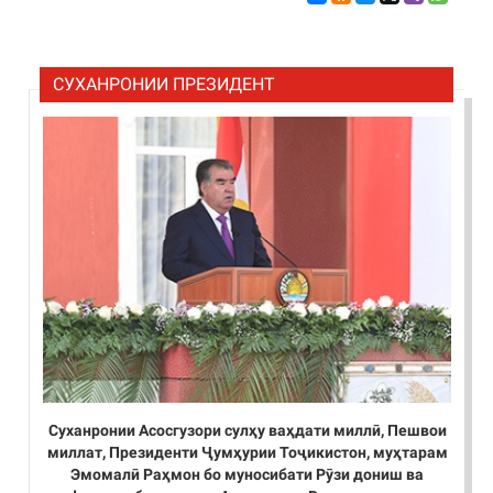
СУХАНРОНИИ ПРЕЗИДЕНТ
Суханронии Асосгузори сулҳу ваҳдати миллӣ, Пешвои
миллат, Президенти Ҷумҳурии Тоҷикистон, муҳтарам
Эмомалӣ Раҳмон бо муносибати Рӯзи дониш ва