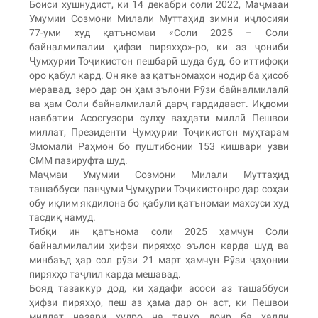
Боиси хушнудист, ки 14 декабри соли 2022, Маҷмааи
Умумии Созмони Милали Муттаҳид зимни иҷлосияи
77-уми худ қатъномаи «Соли 2025 – Соли
байналмилалии ҳифзи пиряхҳо»-ро, ки аз ҷониби
Ҷумҳурии Тоҷикистон пешбарӣ шуда буд, бо иттифоқи
оро қабул кард. Он яке аз қатъномаҳои нодир ба ҳисоб
меравад, зеро дар он ҳам эълони Рӯзи байналмилалӣ
ва ҳам Соли байналмилалӣ дарҷ гардидааст. Иқдоми
навбатии Асосгузори сулҳу ваҳдати миллӣ Пешвои
миллат, Президенти Ҷумҳурии Тоҷикистон муҳтарам
Эмомалӣ Раҳмон бо пуштибонии 153 кишвари узви
СММ пазируфта шуд.
Маҷмаи Умумии Созмони Милали Муттаҳид
ташаббуси панҷуми Ҷумҳурии Тоҷикистонро дар соҳаи
обу иқлим якдилона бо қабули қатъномаи махсуси худ
тасдиқ намуд.
Тибқи ин қатънома соли 2025 ҳамчун Соли
байналмилалии ҳифзи пиряхҳо эълон карда шуд ва
минбаъд ҳар сол рӯзи 21 март ҳамчун Рӯзи ҷаҳонии
пиряхҳо таҷлил карда мешавад.
Бояд тазаккур дод, ки ҳадафи асосӣ аз ташаббуси
ҳифзи пиряхҳо, пеш аз ҳама дар он аст, ки Пешвои
миллат назари худро на танҳо доир ба ҳалли