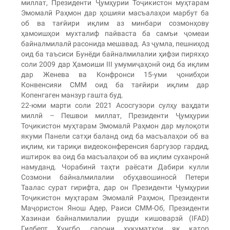
миллат, Президенти Ҷумҳурии Тоҷикистон муҳтарам
Эмомалӣ Раҳмон дар ҳошияи масъалаҳои марбут ба
об ва тағйири иқлим аз минбари созмонҳову
ҳамоишҳои мухталиф пайваста ба самъи ҷомеаи
байналмилалӣ расонида мешавад. Аз ҷумла, пешниҳод
оид ба таъсиси Бунёди байналмилалии ҳифзи пиряхҳо
соли 2009 дар Ҳамоиши III умумиҷаҳонӣ оид ба иқлим
дар Женева ва Конфронси 15-уми ҷонибҳои
Конвенсияи СММ оид ба тағйири иқлим дар
Копенгаген манзур гашта буд.
22-юми марти соли 2021 Асосгузори сулҳу ваҳдати
миллӣ – Пешвои миллат, Президенти Ҷумҳурии
Тоҷикистон муҳтарам Эмомалӣ Раҳмон дар мулоқоти
якуми Панели сатҳи баланд оид ба масъалаҳои об ва
иқлим, ки тариқи видеоконференсия баргузор гардид,
иштирок ва оид ба масъалаҳои об ва иқлим суханронӣ
намуданд. Чорабинӣ таҳти раёсати Дабири кулли
Созмони байналмилалии обуҳавошиносӣ Петери
Таалас сурат гирифта, дар он Президенти Ҷумҳурии
Тоҷикистон муҳтарам Эмомалӣ Раҳмон, Президенти
Маҷористон Янош Адер, Раиси СММ-Об, Президенти
Хазинаи байналмилалии рушди кишоварзӣ (IFAD)
Гилберт Ҳунгбо, сарони ҳукуматҳои як қатор