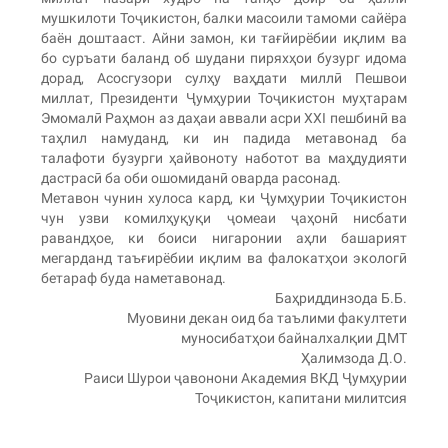
мушкилоти Тоҷикистон, балки масоили тамоми сайёра
баён доштааст. Айни замон, ки тағйирёбии иқлим ва
бо суръати баланд об шудани пиряхҳои бузург идома
дорад, Асосгузори сулҳу ваҳдати миллӣ Пешвои
миллат, Президенти Ҷумҳурии Тоҷикистон муҳтарам
Эмомалӣ Раҳмон аз даҳаи аввали асри XXI пешбинӣ ва
таҳлил намуданд, ки ин падида метавонад ба
талафоти бузурги ҳайвоноту наботот ва маҳдудияти
дастрасӣ ба оби ошомиданӣ оварда расонад.
Метавон чунин хулоса кард, ки Ҷумҳурии Тоҷикистон
чун узви комилҳуқуқи ҷомеаи ҷаҳонӣ нисбати
равандҳое, ки боиси нигаронии аҳли башарият
мегарданд таъғирёбии иқлим ва фалокатҳои экологӣ
бетараф буда наметавонад.
Баҳриддинзода Б.Б.
Муовини декан оид ба таълими факултети
муносибатҳои байналхалқии ДМТ
Ҳалимзода Д.О.
Раиси Шурои ҷавонони Академия ВКД Ҷумҳурии
Тоҷикистон, капитани милитсия