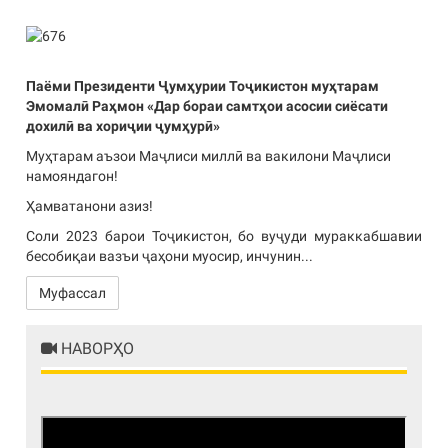
Паёми Президенти Ҷумҳурии Тоҷикистон муҳтарам
Эмомалӣ Раҳмон «Дар бораи самтҳои асосии сиёсати
дохилӣ ва хориҷии ҷумҳурӣ»
Муҳтарам аъзои Маҷлиси миллӣ ва вакилони Маҷлиси
намояндагон!
Ҳамватанони азиз!
Соли 2023 барои Тоҷикистон, бо вуҷуди мураккабшавии
бесобиқаи вазъи ҷаҳони муосир, инчунин...
Муфассал
НАВОРҲО