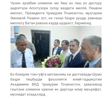
Чунин арзёбии олимони мо беш аз пеш аз дастуру
ҳидоятҳои Асосгузори сулҳу ваҳдати миллӣ, Пешвои
миллат, Президенти Ҷумҳурии Тоҷикистон, муҳтарам
Эмомалӣ Раҳмон аст, ки танҳо баҳри рушду равнақи
миллату Ватан равона карда шудааст, бармеояд.
Бо боварии том гуфта метавонем, ки дастоварди Шумо
баҳри пешбурди фаъолияти илмӣ-тадқиқотии
Академияи ВКД Ҷумҳурии Тоҷикистон, ҳавасманд
гаштани олимони ҷавони ин даргоҳи илму маърифат,
мусоидат хоҳад кард.