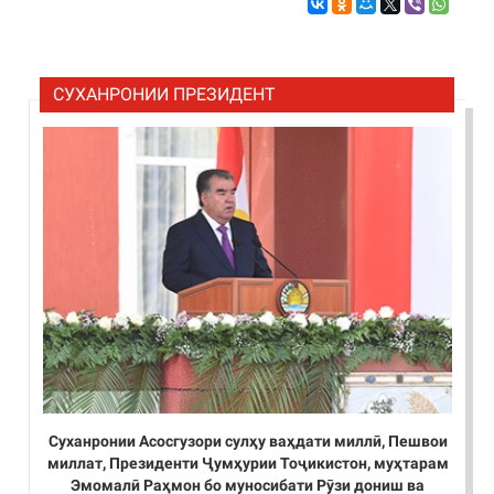
СУХАНРОНИИ ПРЕЗИДЕНТ
Суханронии Асосгузори сулҳу ваҳдати миллӣ, Пешвои
миллат, Президенти Ҷумҳурии Тоҷикистон, муҳтарам
Эмомалӣ Раҳмон бо муносибати Рӯзи дониш ва