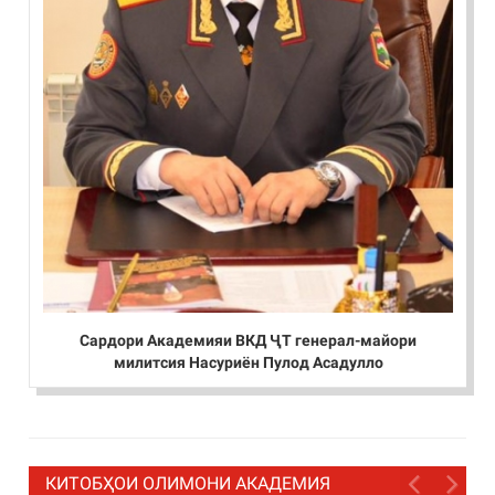
Сардори Академияи ВКД ҶТ генерал-майори
милитсия Насуриён Пулод Асадулло
КИТОБҲОИ ОЛИМОНИ АКАДЕМИЯ