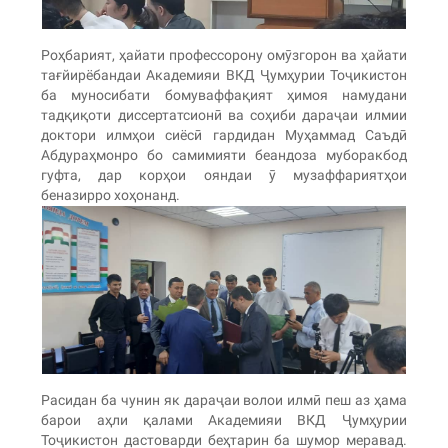
Роҳбарият, ҳайати профессорону омӯзгорон ва ҳайати
тағйирёбандаи Академияи ВКД Ҷумҳурии Тоҷикистон
ба муносибати бомуваффақият ҳимоя намудани
тадқиқоти диссертатсионӣ ва соҳиби дараҷаи илмии
доктори илмҳои сиёсӣ гардидан Муҳаммад Саъдӣ
Абдураҳмонро бо самимияти беандоза муборакбод
гуфта, дар корҳои ояндаи ӯ музаффариятҳои
беназирро хоҳонанд.
Расидан ба чунин як дараҷаи волои илмӣ пеш аз ҳама
барои аҳли қалами Академияи ВКД Ҷумҳурии
Тоҷикистон дастоварди беҳтарин ба шумор меравад.