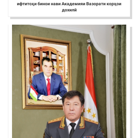
ифтитоҳи бинои нави Академияи Вазорати корҳои
дохилӣ