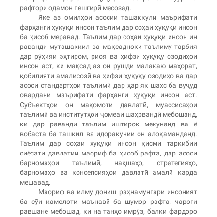
рафтори одамон пешгирӣ месозад.
Яке аз омилҳои асосии ташаккули маърифати
фарҳанги ҳуқуқи инсон таълим дар соҳаи ҳуқуқи инсон
ба ҳисоб меравад. Таълим дар соҳаи ҳуқуқи инсон ин
раванди муташаккил ва мақсадноки таълиму тарбия
дар рӯҳияи эҳтиром, риоя ва ҳифзи ҳуқуқу озодиҳои
инсон аст, ки мақсад аз он рушди малакаю маҳорат,
қобилияти амалисозӣ ва ҳифзи ҳуқуқу озодиҳо ва дар
асоси стандартҳои таълимӣ дар ҳар як шахс ба вуҷуд
овардани маърифати фарҳанги ҳуқуқи инсон аст.
Субъектҳои он мақомоти давлатӣ, муассисаҳои
таълимӣ ва институтҳои ҷомеаи шаҳрвандӣ мебошанд,
ки дар раванди таълим иштирок мекунанд ва ё
вобаста ба ташкил ва идоракунии он алоқаманданд.
Таълим дар соҳаи ҳуқуқи инсон қисми таркибии
сиёсати давлатии маориф ба ҳисоб рафта, дар асоси
барномаҳои таълимӣ, нақшаҳо, стратегияҳо,
барномаҳо ва консепсияҳои давлатӣ амалӣ карда
мешавад.
Маориф ва илму дониш раҳнамунгари инсоният
ба сӯи камолоти маънавӣ ба шумор рафта, чароғи
равшане мебошад, ки на танҳо имрӯз, балки фардоро