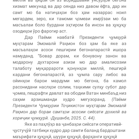
миллӣ ва ҳифзи он аз воридшавии унсурҳои бегона
хизмат мекунад ва дар оянда низ давом ёфта, дар ин
самт мо ба натиҷаҳои боз ҳам назаррас ноил
мегардем, зеро, ки тамоми ҷомеаи имрӯзаи мо ба
масъалаи боло бурдани эҳтиром ба инсон ва ҳуқуқу
озодиҳои ӯро фарогир аст.
Дар Паёми навбатӣ Президенти ҷумҳурӣ
муҳтарам Эмомалӣ Раҳмон боз ҳам ба яке аз
масъалаҳои асоси пешгирии бегонапарастӣ ишора
намуданд. “Бовар дорам, ки бонувону занон ва
модарону духтарони азизи мо дар амалисозии
талаботу муқаррароти қонунҳои миллӣ, пешгирӣ
кардани бегонапарастӣ, аз ҷумла сару либос ва
ойинҳои барои мардуми мо бегона, ба камол
расонидани наслҳои солим, таҳкими сулҳу субот дар
ҷомеа, пешрафти давлат ва ободии Ватан минбаъд низ
саҳми арзишманди худро мегузоранд.
(Паёми
Президенти Ҷумҳурии Тоҷикистон муҳтарам Эмомалӣ
Раҳмон дар бораи самтҳои асосии сиёсати дохилӣ ва
хориҷии ҷумҳурӣ. -Душанбе, 2025. С. 44).
Яке аз паҳлӯҳо ва ҷанбаҳои сиёсати оперативӣ-
ҷустуҷӯӣ татбиқи худро дар самти баланд бардоштани
маърифати ҳуқуқӣ, шуури ҳуқуқӣ, фарҳанги ҳуқуқӣ