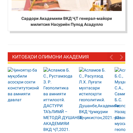
Сардори Академияи ВКД ҶТ генерал-майори
милитсия Насуриён Пулод Асадулло
КИТОБҲОИ ОЛИМОНИ АКАДЕМИЯ