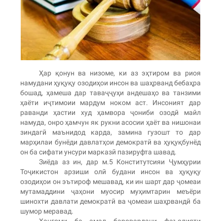
Ҳар қонун ва низоме, ки аз эҳтиром ва риоя
намудани ҳуқуқу озодиҳои инсон ва шаҳрванд бебаҳра
бошад, ҳамеша дар таваҷҷуҳи андешаҳо ва танзими
ҳаёти иҷтимоии мардум ноком аст. Инсоният дар
раванди ҳастии худ ҳамвора ҷониби озодӣ майл
намуда, онро ҳамчун як рукни асосии ҳаёт ва нишонаи
зиндагӣ маънидод карда, замина гузошт то дар
марҳилаи бунёди давлатҳои демократӣ ва ҳуқуқбунёд
он ба сифати унсури марказӣ пазируфта шавад.
Зиёда аз ин, дар м.5 Конститутсияи Ҷумҳурии
Тоҷикистон арзиши олӣ будани инсон ва ҳуқуқу
озодиҳои он эътироф мешавад, ки ин шарт дар ҷомеаи
мутамаддини ҷаҳони муосир муҳимтарин меъёри
шинохти давлати демократӣ ва ҷомеаи шаҳрвандӣ ба
шумор меравад.