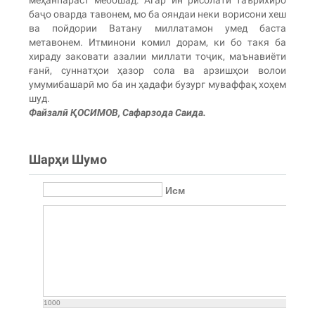
меҳанпараст мебошад. Агар ин рисолати таърихиро
баҷо оварда тавонем, мо ба ояндаи неки ворисони хеш
ва пойдории Ватану миллатамон умед баста
метавонем. Итминони комил дорам, ки бо такя ба
хираду заковати азалии миллати тоҷик, маънавиёти
ғанӣ, суннатҳои ҳазор сола ва арзишҳои волои
умумибашарӣ мо ба ин ҳадафи бузург муваффақ хоҳем
шуд.
Файзалӣ ҚОСИМОВ, Сафарзода Саида.
Шарҳи Шумо
Исм
1000