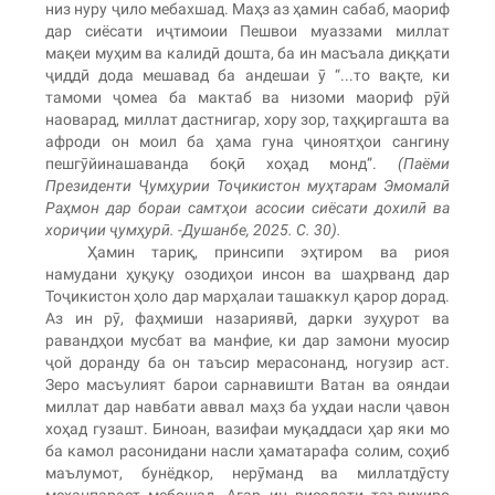
низ нуру ҷило мебахшад. Маҳз аз ҳамин сабаб, маориф
дар сиёсати иҷтимоии Пешвои муаззами миллат
мақеи муҳим ва калидӣ дошта, ба ин масъала диққати
ҷиддӣ дода мешавад ба андешаи ӯ “...то вақте, ки
тамоми ҷомеа ба мактаб ва низоми маориф рӯй
наоварад, миллат дастнигар, хору зор, таҳқиргашта ва
афроди он моил ба ҳама гуна ҷиноятҳои сангину
пешгӯйинашаванда боқӣ хоҳад монд”.
(Паёми
Президенти Ҷумҳурии Тоҷикистон муҳтарам Эмомалӣ
Раҳмон дар бораи самтҳои асосии сиёсати дохилӣ ва
хориҷии ҷумҳурӣ. -Душанбе, 2025. С. 30).
Ҳамин тариқ, принсипи эҳтиром ва риоя
намудани ҳуқуқу озодиҳои инсон ва шаҳрванд дар
Тоҷикистон ҳоло дар марҳалаи ташаккул қарор дорад.
Аз ин рӯ, фаҳмиши назариявӣ, дарки зуҳурот ва
равандҳои мусбат ва манфие, ки дар замони муосир
ҷой доранду ба он таъсир мерасонанд, ногузир аст.
Зеро масъулият барои сарнавишти Ватан ва ояндаи
миллат дар навбати аввал маҳз ба уҳдаи насли ҷавон
хоҳад гузашт. Биноан, вазифаи муқаддаси ҳар яки мо
ба камол расонидани насли ҳаматарафа солим, соҳиб
маълумот, бунёдкор, нерӯманд ва миллатдӯсту