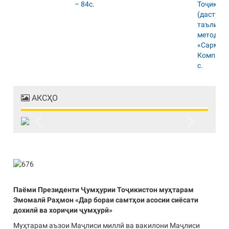
АКСҲО
Previous
Next
Паёми Президенти Ҷумҳурии Тоҷикистон муҳтарам
Эмомалӣ Раҳмон «Дар бораи самтҳои асосии сиёсати
дохилӣ ва хориҷии ҷумҳурӣ»
Муҳтарам аъзои Маҷлиси миллӣ ва вакилони Маҷлиси