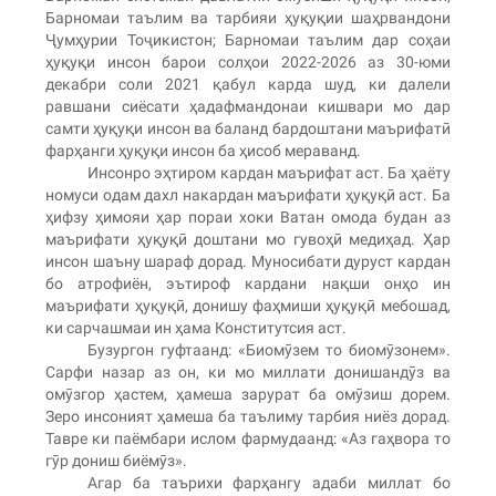
Барномаи таълим ва тарбияи ҳуқуқии шаҳрвандони
Ҷумҳурии Тоҷикистон; Барномаи таълим дар соҳаи
ҳуқуқи инсон барои солҳои 2022-2026 аз 30-юми
декабри соли 2021 қабул карда шуд, ки далели
равшани сиёсати ҳадафмандонаи кишвари мо дар
самти ҳуқуқи инсон ва баланд бардоштани маърифатӣ
фарҳанги ҳуқуқи инсон ба ҳисоб мераванд.
Инсонро эҳтиром кардан маърифат аст. Ба ҳаёту
номуси одам дахл накардан маърифати ҳуқуқӣ аст. Ба
ҳифзу ҳимояи ҳар пораи хоки Ватан омода будан аз
маърифати ҳуқуқӣ доштани мо гувоҳӣ медиҳад. Ҳар
инсон шаъну шараф дорад. Муносибати дуруст кардан
бо атрофиён, эътироф кардани нақши онҳо ин
маърифати ҳуқуқӣ, донишу фаҳмиши ҳуқуқӣ мебошад,
ки сарчашмаи ин ҳама Конститутсия аст.
Бузургон гуфтаанд: «Биомӯзем то биомӯзонем».
Сарфи назар аз он, ки мо миллати донишандӯз ва
омӯзгор ҳастем, ҳамеша зарурат ба омӯзиш дорем.
Зеро инсоният ҳамеша ба таълиму тарбия ниёз дорад.
Тавре ки паёмбари ислом фармудаанд: «Аз гаҳвора то
гӯр дониш биёмӯз».
Агар ба таърихи фарҳангу адаби миллат бо