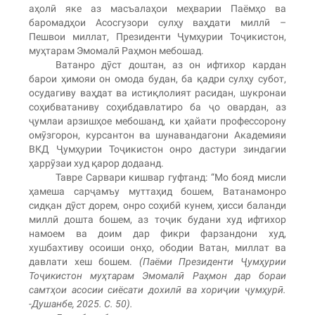
аҳолӣ яке аз масъалаҳои меҳварии Паёмҳо ва
баромадҳои Асосгузори сулҳу ваҳдати миллӣ –
Пешвои миллат, Президенти Ҷумҳурии Тоҷикистон,
муҳтарам Эмомалӣ Раҳмон мебошад.
Ватанро дӯст доштан, аз он ифтихор кардан
барои ҳимояи он омода будан, ба қадри сулҳу субот,
осудагиву ваҳдат ва истиқлолият расидан, шукронаи
соҳибватаниву соҳибдавлатиро ба ҷо овардан, аз
ҷумлаи арзишҳое мебошанд, ки ҳайати профессорону
омӯзгорон, курсантон ва шунавандагони Академияи
ВКД Ҷумҳурии Тоҷикистон онро дастури зиндагии
ҳаррӯзаи худ қарор додаанд.
Тавре Сарвари кишвар гуфтанд: “Мо бояд мисли
ҳамеша сарҷамъу муттаҳид бошем, Ватанамонро
сидқан дӯст дорем, онро соҳибӣ кунем, ҳисси баланди
миллӣ дошта бошем, аз тоҷик будани худ ифтихор
намоем ва доим дар фикри фарзандони худ,
хушбахтиву осоиши онҳо, ободии Ватан, миллат ва
давлати хеш бошем.
(Паёми Президенти Ҷумҳурии
Тоҷикистон муҳтарам Эмомалӣ Раҳмон дар бораи
самтҳои асосии сиёсати дохилӣ ва хориҷии ҷумҳурӣ.
-Душанбе, 2025. С. 50).