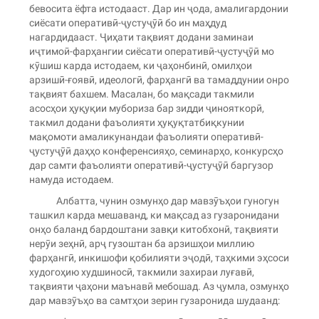
бевосита ёфта истодааст. Дар ин ҷода, амалигардонии
сиёсати оперативӣ-ҷустуҷӯӣ бо ин маҳдуд
нагардидааст. Ҷиҳати тақвият додани заминаи
иҷтимоӣ-фарҳангии сиёсати оперативӣ-ҷустуҷӯӣ мо
кӯшиш карда истодаем, ки ҷаҳонбинӣ, омилҳои
арзишӣ-ғоявӣ, идеологӣ, фарҳангӣ ва тамаддунии онро
тақвият бахшем. Масалан, бо мақсади такмили
асосҳои ҳуқуқии мубориза бар зидди ҷинояткорӣ,
такмил додани фаъолияти ҳуқуқтатбиқкунии
мақомоти амаликунандаи фаъолияти оперативӣ-
ҷустуҷӯӣ даҳҳо конференсияҳо, семинарҳо, конкурсҳо
дар самти фаъолияти оперативӣ-ҷустуҷӯӣ баргузор
намуда истодаем.
Албатта, чунин озмунҳо дар мавзӯъҳои гуногун
ташкил карда мешаванд, ки мақсад аз гузаронидани
онҳо баланд бардоштани завқи китобхонӣ, тақвияти
нерӯи зеҳнӣ, арҷ гузоштан ба арзишҳои миллию
фарҳангӣ, инкишофи қобилияти эҷодӣ, таҳкими эҳсоси
худогоҳию худшиносӣ, такмили захираи луғавӣ,
тақвияти ҷаҳони маънавӣ мебошад. Аз ҷумла, озмунҳо
дар мавзӯъҳо ва самтҳои зерин гузаронида шудаанд: