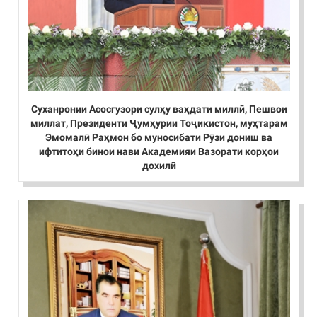
Суханронии Асосгузори сулҳу ваҳдати миллӣ, Пешвои
миллат, Президенти Ҷумҳурии Тоҷикистон, муҳтарам
Эмомалӣ Раҳмон бо муносибати Рӯзи дониш ва
ифтитоҳи бинои нави Академияи Вазорати корҳои
дохилӣ