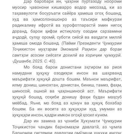
Дар баробари ин, ҷаҳони пуртазоду ноороми
муосир ҷавонони кишварро водор месозад, ки аз
таҳаввулоти босуръати сайёра ҳамеша огоҳ бошанд,
худ ва ҳамсолонашонро аз таъсири мафкураи
радикаливу ифротӣ ва хурофотпарастӣ эмин нигоҳ
доранд, барои ҳифзи истиқлолу озодии сарзамини
аҷдодӣ, сулҳу оромӣ, суботи сиёсӣ ва ваҳдати миллӣ
ҳамеша омода бошанд.
(Паёми Президенти Ҷумҳурии
Тоҷикистон муҳтарам Эмомалӣ Раҳмон дар бораи
самтҳои асосии сиёсати дохилӣ ва хориҷии ҷумҳурӣ.
-Душанбе, 2025. С. 40).
Мо бояд барои донистани эҳтиром ва риоя
намудани ҳуқуқу озодиҳои инсон ва шаҳрванд
маърифати ҳуқуқӣ дошта бошем. Маънои маърифат,
илму дониш, шинохтан, донистан, биниш, тамиз, фаҳм,
шиносоӣ, ошноӣ ва ҷаҳоншиносӣ аст. Маърифати
ҳуқуқӣ бошад, соҳиби донишу фаҳм будан маҳсуб
меёбад. Яъне, мо бояд аз қонун ва ҳуқуқ бохабар
бошем. Ба ин восита аз ҳуқуқҳои худ, умуман аз
ҳуқуқҳои инсон, қадри имкон огоҳӣ ҳосил кунем.
Дар ин замина аз ҷониби Ҳукумати Ҷумҳурии
Тоҷикистон чандин барномаҳои давлатӣ, аз ҷумла
Барномаи системаи давлатии омӯзиши ҳуқуқи инсон;