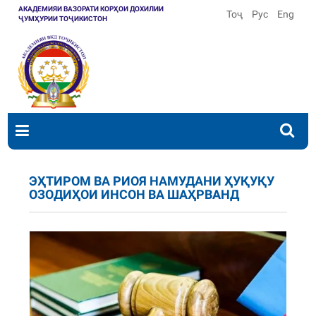
АКАДЕМИЯИ ВАЗОРАТИ КОРҲОИ ДОХИЛИИ
Тоҷ
Рус
Eng
ҶУМҲУРИИ ТОҶИКИСТОН
ЭҲТИРОМ ВА РИОЯ НАМУДАНИ ҲУҚУҚУ
ОЗОДИҲОИ ИНСОН ВА ШАҲРВАНД