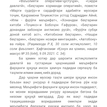
«Фаъолияти оперативӣ-ҷустуҷӯӣ», «Сирри
давлатӣ», «Беҳтарин корманди оперативӣ», повести
«Марги судхӯр»-и сардафтари адабиёти муосири
тоҷик, Қаҳрамони Тоҷикистон устод Садриддин Айнӣ,
«Илм - фурӯғи маърифат», «Хонандаи беҳтарини
китоби «Тоҷико»-и Бобоҷон Ғафуров», «Беҳтарин
донандаи забонҳои англисию русӣ», «Фурӯғи субҳи
доноӣ китоб аст», «Китобхони беҳтарин», «Нашри
беҳтарин», «Беҳтарин нозири минтақавӣ», «Автобону»
ва ғайра.
(Раҳимзода Р.Ҳ. 30 соли истиқлолият, 10
соли фаъолият. Ҳафтаномаи «Қонун ва ҷомеа», нашри
махсус № 35 (644), 9.09.2021. С. 34).
Ба ҳамин хотир дар шароити истиқлолияти
давлатӣ ва густариши ҷаҳонишавӣ маърифати
фарҳанги ҳуқуқи инсон ҳамчун падидаи серпаҳлу ба
таҳлили илмии амиқ ниёз дорад.
Дар ҷаҳони муосир таҳти шиори ҳуқуқи инсон
баъзан вақт унсурҳо ё падидаҳои бегона рӯи кор
меоянд. Маърифати фарҳанги ҳуқуқи инсон падидаест,
ки монеи воридшавии унсуру арзишҳои бегона ба
низоми ҳуқуқӣ мегардад. Дар як вақт падидаи
таҳқиқшаванда воридшавии омилҳои зидди
маърифати фарҳанги ҳуқуқи инсонро ба шуур ва