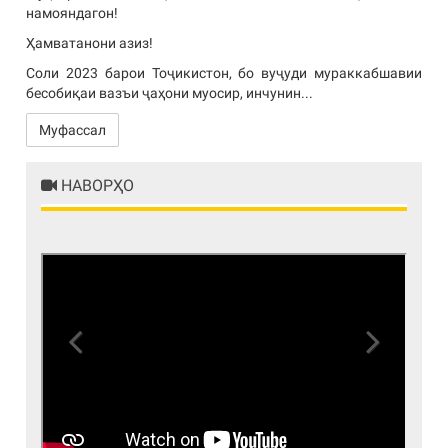
намояндагон!
Ҳамватанони азиз!
Соли 2023 барои Тоҷикистон, бо вуҷуди мураккабшавии
бесобиқаи вазъи ҷаҳони муосир, инчунин...
Муфассал
НАВОРҲО
Previous
Next