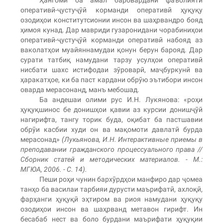
Ҳангоми ба амал баровардани фаъолияти
оперативӣ-ҷустуҷӯӣ корманди оперативӣ ҳуқуқу
озодиҳои конститутсионии инсон ва шаҳрвандро бояд
ҳимоя кунад. Дар мавриди гузаронидани чорабиниҳои
оперативӣ-ҷустуҷӯӣ корманди оперативӣ набояд аз
ваколатҳои муайяннамудаи қонун берун барояд. Дар
сурати татбиқ намудани тарзу усулҳои оперативӣ
нисбати шахс истифодаи зӯроварӣ, маҷбуркунӣ ва
ҳаракатҳое, ки ба паст кардани обрӯю эътибори инсон
оварда мерасонанд, манъ мебошад.
Ба андешаи олими рус И.Н. Лукянова: «роҳи
ҳуқуқшинос бе донишҳои қавии аз курсии донишҷӯӣ
нагирифта, тангу торик буда, оқибат ба пастшавии
обрӯи касбии худи он ва мақомоти давлатӣ бурда
мерасонад»
(
Лукьянова, И.Н. Интерактивные приемы в
преподавании гражданского процессуального права //
Сборник статей и методических материалов. - М.:
МГЮА, 2006. - С. 14
).
Пеши роҳи чунин бархӯрдҳои манфиро дар ҷомеа
танҳо ба василаи тарбияи дурусти маърифатӣ, ахлоқӣ,
фарҳанги ҳуқуқӣ эҳтиром ва риоя намудани ҳуқуқу
озодиҳои инсон ва шаҳрванд метавон гирифт. Ин
бесабаб нест ва боло бурдани маърифати ҳуқуқии