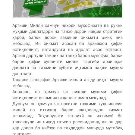
Артиши Миллӣ ҳамчун ниҳоди муҳофизатӣ ва рукни
муҳими давлатдорӣ на танҳо дорои нақши стратегии
ҳарбӣ, балки дорои заминаи ҳикмати амиқ низ
мебошад. Ин ҳикмат асосан ба арзишҳои ҳифзи
истиқлолият, ватандӯстӣ ва адолат асос ёфтааст.
Артиш дар тӯли таърих на танҳо барои мудофиа, балки
барои ҳифзи ҳуввияти миллӣ, тарғиби арзишҳои
давлатӣ ва таъмини суботи иҷтимоӣ нақши муҳим
доштааст.
Таҳлили фалсафаи Артиши миллӣ аз ду ҷиҳат муҳим
мебошад:
Аввалан, он ҳамчун як ниҳоди муҳими ҳифзи
истиқлолият ва амнияти давлат амал мекунад;
Дуввум, он ҳамчун як воситаи таҳкими худшиносии
миллӣ ва иттиҳод барои шаҳрвандон хизмат
менамояд. Таҳаввулоти таърихӣ ва иҷтимоӣ ба
ташаккули ин ниҳод таъсир расонидаанд, ки он дар
ҳар давра бо ниёзҳо ва таҳдидҳои мавҷуда мутобиқ
гаштааст.