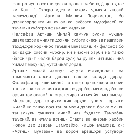
Ҷангро чун воситаи ҳифзи адолат мебинад”, дар ҳоле
ки Кант “ Сулҳро идеали ниҳоии ҷомеаи инсонӣ
мешуморад”. Артиши Миллии Тоҷикистон, бо
дарназардошти ин ду ақида, сиёсати мудофиавӣ ва
таъмини суботро афзалият медиҳад.
Фалсафаи Артиши Миллӣ ҳамчун рукни муҳими
давлатдорӣ амнияти дохилӣ, суботи сиёсӣ ва пешгирии
таҳдидҳои хориҷиро таъмин менамояд. Ин фалсафа бо
ақидаҳои сиёсии муосир, ки низоми ҳарбӣ на танҳо
барои ҷанг, балки барои сулҳ ва рушди иҷтимоӣ низ
хизмат мекунад, мутобиқат дорад.
Артиши миллӣ ҳамчун сутуни истиқлолият ва
тамомияти арзии давлат нақши калидӣ дорад.
Фалсафаи артиши миллӣ на танҳо принсипҳои асосии
ташкил ва фаъолияти артишро дар бар мегирад, балки
арзишҳои ахлоқӣ ва стратегиро низ муайян менамояд.
Масалан, дар таърихи кишварҳои гуногун, артиши
миллӣ на танҳо воситаи ҳимояи давлат, балки омили
ташаккули ҳувияти миллӣ низ будааст. Таҷрибаи
таърихӣ, аз ҷумла артиши Спарта ва низоми ҳарбии
Ҷопон дар давраи Самурайҳо, нишон медиҳад, ки:
«Артиши муназзам ва дорои арзишҳои устувори