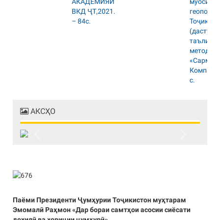
АКСҲО
Previous
Next
Паёми Президенти Ҷумҳурии Тоҷикистон муҳтарам
Эмомалӣ Раҳмон «Дар бораи самтҳои асосии сиёсати
дохилӣ ва хориҷии ҷумҳурӣ»