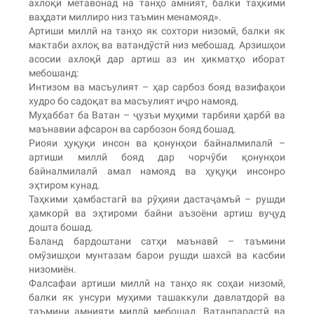
ахлоқӣ метавонад на танҳо амният, балки таҳкими
ваҳдати миллиро низ таъмин менамояд».
Артиши миллӣ на танҳо як сохтори низомӣ, балки як
мактаби ахлоқ ва ватандӯстӣ низ мебошад. Арзишҳои
асосии ахлоқӣ дар артиш аз ин ҳикматҳо иборат
мебошанд:
Интизом ва масъулият – ҳар сарбоз бояд вазифаҳои
худро бо садоқат ва масъулият иҷро намояд.
Муҳаббат ба Ватан – ҷузъи муҳими тарбияи ҳарбӣ ва
маънавии афсарон ва сарбозон бояд бошад.
Риояи ҳуқуқи инсон ва қонунҳои байналмилалӣ –
артиши миллӣ бояд дар чорчӯби қонунҳои
байналмилалӣ амал намояд ва ҳуқуқи инсонро
эҳтиром кунад.
Таҳкими ҳамбастагӣ ва рӯҳияи дастаҷамъӣ – рушди
ҳамкорӣ ва эҳтироми байни аъзоёни артиш вуҷуд
дошта бошад.
Баланд бардоштани сатҳи маънавӣ – таъмини
омӯзишҳои мунтазам барои рушди шахсӣ ва касбии
низомиён.
Фалсафаи артиши миллӣ на танҳо як соҳаи низомӣ,
балки як унсури муҳими ташаккули давлатдорӣ ва
таъмини амнияти миллӣ мебошад. Ватанпарастӣ ва