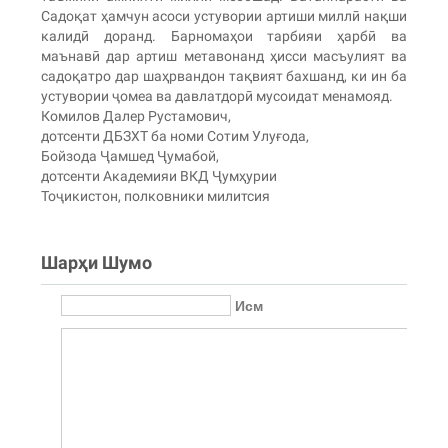
Садоқат ҳамчун асоси устувории артиши миллӣ нақши
калидӣ доранд. Барномаҳои тарбияи ҳарбӣ ва
маънавӣ дар артиш метавонанд ҳисси масъулият ва
садоқатро дар шаҳрвандон тақвият бахшанд, ки ин ба
устувории ҷомеа ва давлатдорӣ мусоидат менамояд.
Комилов Далер Рустамович,
дотсенти ДБЗХТ ба номи Сотим Улуғода,
Бойзода Ҷамшед Ҷумабой,
дотсенти Академияи ВКД Ҷумҳурии
Тоҷикистон, полковники милитсия
Шарҳи Шумо
Исм