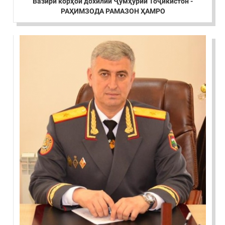
Вазири корҳои дохилии Ҷумҳурии Тоҷикистон -
РАҲИМЗОДА РАМАЗОН ҲАМРО