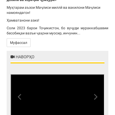
Муҳтарам аъзои Маҷлиси миллӣ ва вакилони Маҷлиси
намояндагон!
Ҳамватанони азиз!
Соли 2023 барои Тоҷикистон, бо вуҷуди мураккабшавии
бесобиқаи вазъи ҷаҳони муосир, инчунин...
Муфассал
НАВОРҲО
Previous
Next