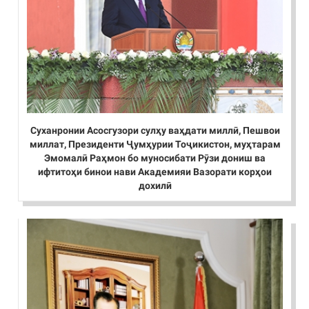
Суханронии Асосгузори сулҳу ваҳдати миллӣ, Пешвои
миллат, Президенти Ҷумҳурии Тоҷикистон, муҳтарам
Эмомалӣ Раҳмон бо муносибати Рӯзи дониш ва
ифтитоҳи бинои нави Академияи Вазорати корҳои
дохилӣ