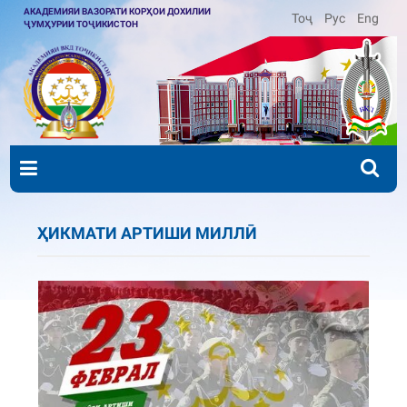
АКАДЕМИЯИ ВАЗОРАТИ КОРҲОИ ДОХИЛИИ
Тоҷ
Рус
Eng
ҶУМҲУРИИ ТОҶИКИСТОН
ҲИКМАТИ АРТИШИ МИЛЛӢ