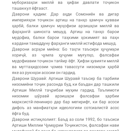
муборизаҳои миллӣ ва ҳифзи давлати тоҷикон
ташаккул ёфтааст.
Даврони қадим: Дар аҳди Сомониён ва дигар
империяҳои тоҷикон артиш на танҳо ҳамчун қувваи
ҳарбӣ, балки ҳамчун муҳофизи арзишҳои миллӣ ва
фарҳангӣ шинохта мешуд. Артиш на танҳо барои
мудофиа, балки барои таҳкими ҳокимият ва паҳн
кардани тамаддуну фарҳанги миллӣ истифода мешуд.
Даврони асрҳои миёна: Бо таҳти таъсири ҳуҷумҳои
хориҷӣ, аз ҷумла ҳуҷуми муғулҳо, фалсафаи
мудофиавии тоҷикон тағйир ёфт. Ҳифзи ҳувияти миллӣ
ва муттаҳидсозии ҷомеа тавассути низомҳои ҳарбӣ
яке аз рукнҳои асосии он гардид.
Даврони Шуравӣ: Артиши Шуравӣ таъсир ба тарбияи
низомиёни тоҷик расонда буд, ки баъдан дар ташкили
Артиши Миллӣ таҷрибаи муҳим гардид. Таълимоти
низомии шӯравӣ арзишҳои фалсафаи ҳарбии
марксистӣ-лениниро дар бар мегирифт, ки бар асоси
дифоъ аз манфиатҳои идеологияи сотсиалистӣ асос
ёфта буд.
Даврони истиқлолият: Баъд аз соли 1992, бо таъсиси
Артиши Миллии Ҷумҳурии Тоҷикистон, фалсафаи нави
мудофиавӣ бо такя ба истиқлолият ва ваҳдати миллӣ