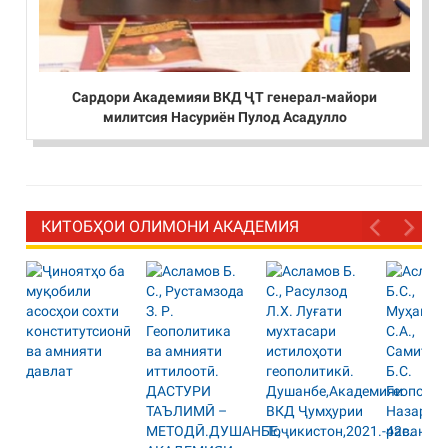
Сардори Академияи ВКД ҶТ генерал-майори
милитсия Насуриён Пулод Асадулло
КИТОБҲОИ ОЛИМОНИ АКАДЕМИЯ