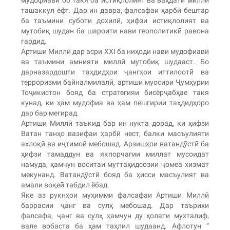
ташаккул ёфт. Дар ин давра, фалсафаи ҳарбӣ бештар
ба таъмини суботи дохилӣ, ҳифзи истиқлолият ва
мутобиқ шудан ба шароити нави геополитикӣ равона
гардид.
Артиши Миллӣ дар асри XXI ба ниҳоди нави мудофиавӣ
ва таъмини амнияти миллӣ мутобиқ шудааст. Бо
дарназардошти таҳдидҳои ҷангҳои иттилоотӣ ва
терроризми байналмилалӣ, артиши муосири Ҷумҳурии
Тоҷикистон бояд ба стратегияи бисёрҷабҳае такя
кунад, ки ҳам мудофиа ва ҳам пешгирии таҳдидҳоро
дар бар мегирад.
Артиши Миллӣ таъкид бар ин нукта дорад, ки ҳифзи
Ватан танҳо вазифаи ҳарбӣ нест, балки масъулияти
ахлоқӣ ва иҷтимоӣ мебошад. Арзишҳои ватандӯстӣ ба
ҳифзи тамаддун ва якпорчагии миллат мусоидат
намуда, ҳамчун воситаи муттаҳидсозии ҷомеа хизмат
мекунанд. Ватандӯстӣ бояд ба ҳисси масъулият ва
амали воқеӣ табдил ёбад.
Яке аз рукнҳои муҳимми фалсафаи Артиши Миллӣ
баррасии ҷанг ва сулҳ мебошад. Дар таърихи
фалсафа, ҷанг ва сулҳ ҳамчун ду ҳолати мухталиф,
вале вобаста ба ҳам таҳлил шудаанд. Афлотун “