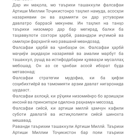
Дар ин мақола, мо таърихи ташаккули фалсафаи
Артиши Миллии Тоҷикистонро таҳлил намуда, асосҳои
назариявии он ва аҳамияти он дар устувории
давлатро баррасӣ мекунем. Ин таҳлил на танҳо
таърихи низомиро дар бар мегирад, балки ба
таҳаввулоти сохтори ҳарбӣ, равандҳои иҷтимоӣ ва
омилҳои фарҳангӣ низ равшанӣ меандозад.
Фалсафаи ҳарбӣ ва ҷанбаҳои он. Фалсафаи ҳарбӣ
маҷмӯи ақидаҳои назариявӣ ва амалии марбут ба
ташаккул, рушд ва истифодабарии қувваҳои мусаллаҳ
мебошад. Он аз се ҷанбаи асосӣ иборат буда
метавонад:
Фалсафаи стратегии мудофиа, ки ба ҳифзи
соҳибихтиёрӣ ва тамомияти арзии давлат нигаронида
шудааст.
Фалсафаи ахлоқӣ, ки рӯҳияи низомиёнро бо арзишҳои
инсонӣ ва принсипҳои одилона раҳнамун месозад.
Фалсафаи сиёсӣ, ки артиши миллӣ ҳамчун кафили
суботи давлатӣ ва истиқлолияти сиёсӣ шинохта
мешавад.
Раванди таърихии ташаккули Артиши Миллӣ. Таърихи
Артиши Миллии Тоҷикистон бар пояи таърихи