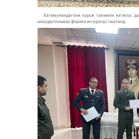
Хатмкунандагони курси такмили ихтисос дар
шаҳодатномаҳо фориғи ин курсҳо гаштанд.