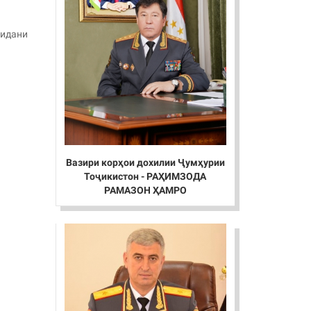
ридани
Вазири корҳои дохилии Ҷумҳурии
Тоҷикистон - РАҲИМЗОДА
РАМАЗОН ҲАМРО