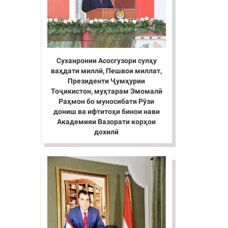
Суханронии Асосгузори сулҳу
ваҳдати миллӣ, Пешвои миллат,
Президенти Ҷумҳурии
Тоҷикистон, муҳтарам Эмомалӣ
Раҳмон бо муносибати Рӯзи
дониш ва ифтитоҳи бинои нави
Академияи Вазорати корҳои
дохилӣ