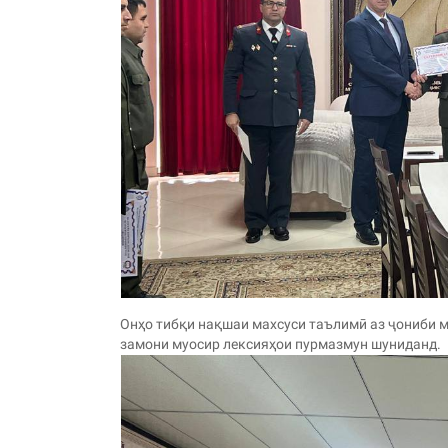
Онҳо тибқи нақшаи махсуси таълимӣ аз ҷониби 
замони муосир лексияҳои пурмазмун шуниданд.