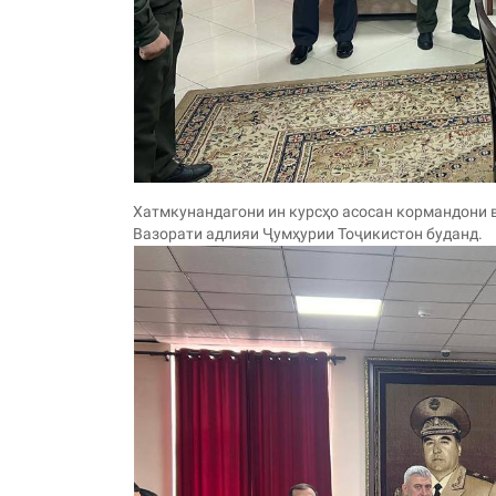
Хатмкунандагони ин курсҳо асосан кормандони 
Вазорати адлияи Ҷумҳурии Тоҷикистон буданд.