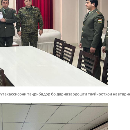
мутахассисони таҷрибадор бо дарназардошти тағйиротҳои навтари