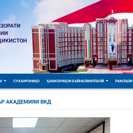
ЗОРАТИ
ЛИИ
ҶИКИСТОН
М
СУХАНРОНИҲО
ҲАМКОРИҲОИ БАЙНАЛМИЛЛАЛӢ
РАМЗҲОИ
АР АКАДЕМИЯИ ВКД