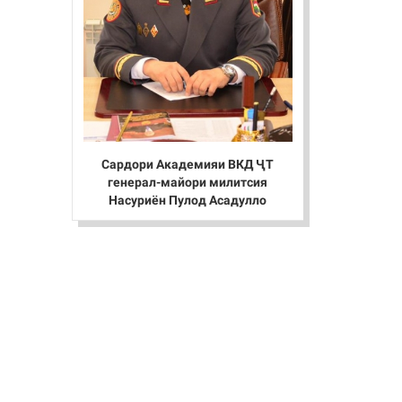
Сардори Академияи ВКД ҶТ
генерал-майори милитсия
Насуриён Пулод Асадулло