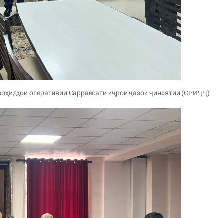
воҳидҳои оперативии Сарраёсати иҷрои ҷазои ҷиноятии (СРИҶҶ)