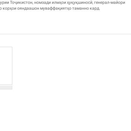
рии Тоҷикистон, номзади илмҳои ҳуқуқшиносӣ, генерал-майори
ар корҳои ояндаашон муваффақиятҳо таманно кард.