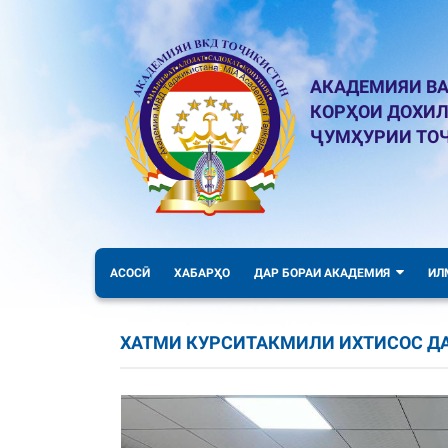
АКАДЕМИЯИ ВА
КОРҲОИ ДОХИ
ҶУМҲУРИИ ТО
АСОСӢ
ХАБАРҲО
ДАР БОРАИ АКАДЕМИЯ
ИЛ
ХАТМИ КУРСИТАКМИЛИ ИХТИСОС Д