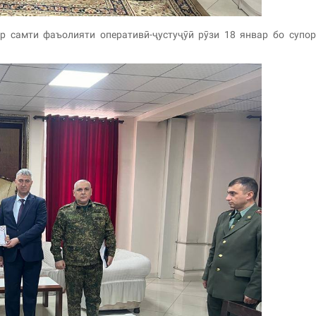
 самти фаъолияти оперативӣ-ҷустуҷӯӣ рӯзи 18 январ бо супо