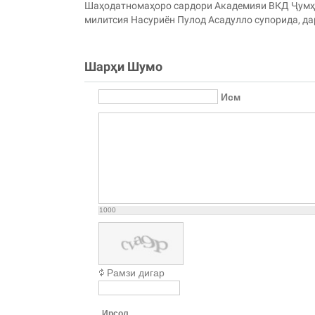
Шаҳодатномаҳоро сардори Академияи ВКД Ҷумҳу
милитсия Насуриён Пулод Асадулло супорида, д
Шарҳи Шумо
Исм
1000
Рамзи дигар
Ирсол