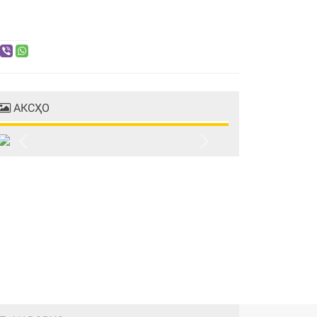
АКСҲО
Previous
Next