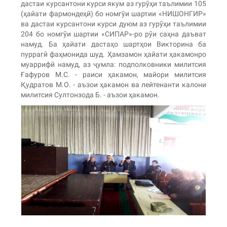
дастаи курсантони курси якум аз гурӯҳи таълимии 105
(ҳайати фармондеҳӣ) бо номгӯи шартии «НИШОНГИР»
ва дастаи курсантони курси дуюм аз гурӯҳи таълимии
204 бо номгӯи шартии «СИПАР»-ро рӯи саҳна даъват
намуд. Ба ҳайати дастаҳо шартҳои Викторина ба
пуррагӣ фаҳмонида шуд. Ҳамзамон ҳайати ҳакамонро
муаррифӣ намуд, аз ҷумла: подполковники милитсия
Ғафуров М.С. - раиси ҳакамон, майори милитсия
Қудратов М.О. - аъзои ҳакамон ва лейтенанти калони
милитсия Султонзода Б. - аъзои ҳакамон.