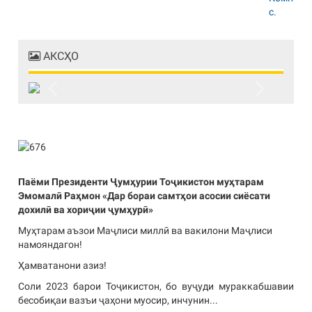
АКСҲО
Previous
Next
Паёми Президенти Ҷумҳурии Тоҷикистон муҳтарам
Эмомалӣ Раҳмон «Дар бораи самтҳои асосии сиёсати
дохилӣ ва хориҷии ҷумҳурӣ»
Муҳтарам аъзои Маҷлиси миллӣ ва вакилони Маҷлиси
намояндагон!
Ҳамватанони азиз!
Соли 2023 барои Тоҷикистон, бо вуҷуди мураккабшавии
бесобиқаи вазъи ҷаҳони муосир, инчунин...