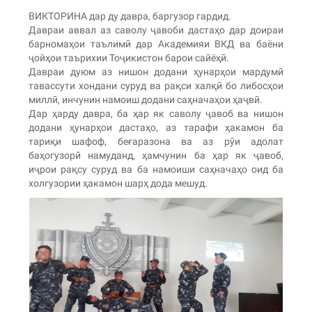
ВИКТОРИНА дар ду давра, баргузор гардид.
Давраи аввал аз саволу ҷавоби дастаҳо дар доираи
барномаҳои таълимӣ дар Академияи ВКД ва баёни
ҷойҳои таърихии Тоҷикистон барои сайёҳӣ.
Давраи дуюм аз нишон додани ҳунарҳои мардумӣ
тавассути хондани суруд ва рақси халқӣ бо либосҳои
миллӣ, инчунин намоиш додани саҳначаҳои ҳаҷвӣ.
Дар ҳарду давра, ба ҳар як саволу ҷавоб ва нишон
додани ҳунарҳои дастаҳо, аз тарафи ҳакамон ба
тариқи шафоф, беғаразона ва аз рӯи адолат
баҳогузорӣ намуданд, ҳамчунин ба ҳар як ҷавоб,
иҷрои рақсу суруд ва ба намоиши саҳначаҳо оид ба
холгузории ҳакамон шарҳ дода мешуд.