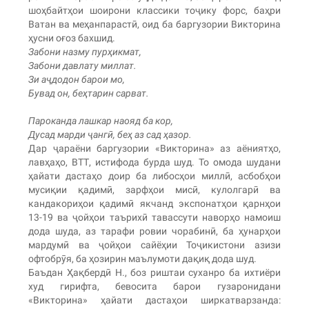
шоҳбайтҳои шоирони классики тоҷику форс, баҳри
Ватан ва меҳанпарастӣ, оид ба баргузории Викторина
ҳусни оғоз бахшид.
Забони назму пурҳикмат,
Забони давлату миллат.
Зи аҷдодон барои мо,
Бувад он, беҳтарин сарват.
Пароканда лашкар наояд ба кор,
Дусад марди ҷангӣ, беҳ аз сад ҳазор.
Дар ҷараёни баргузории «Викторина» аз аёниятҳо,
лавҳаҳо, ВТТ, истифода бурда шуд. То омода шудани
ҳайати дастаҳо доир ба либосҳои миллӣ, асбобҳои
мусиқии қадимӣ, зарфҳои мисӣ, кулолгарӣ ва
кандакориҳои қадимӣ якчанд экспонатҳои қарнҳои
13-19 ва ҷойҳои таърихӣ тавассути наворҳо намоиш
дода шуда, аз тарафи ровии чорабинӣ, ба ҳунарҳои
мардумӣ ва ҷойҳои сайёҳии Тоҷикистони азизи
офтобрӯя, ба ҳозирин маълумоти дақиқ дода шуд.
Баъдан Ҳақбердӣ Н., боз риштаи суханро ба ихтиёри
худ гирифта, бевосита барои гузаронидани
«Викторина» ҳайати дастаҳои ширкатварзанда: