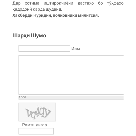
Дар хотима иштирокчиёни дастаҳо бо тӯҳфаҳо
қадрдонӣ карда шуданд.
Ҳакбердӣ Нуридин, полковники милитсия.
Шарҳи Шумо
Исм
1000
Рамзи дигар