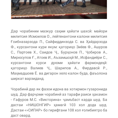
Дар чорабинии мазкур саҳми ҳайати шахсӣ: майори
милитсия Исмоилов О., лейтенантони калони милитсия
Ғоибназарзода П., Сайфиддинзода С. ва Ҳайдарзода
Ф., курсантони кури якум: қаториҳо Зиёев Ф., Ашуров
С., Партоев Х., Саидов Ҷ., Бурҳонов П., Ҷобиров А.,
Мирюсупов Ғ., Атоев И., Аъзамшоҳӣ М., Исфандиёри С.,
курсантони курси дуюми ҳайати фармондеҳӣ:
қаториҳо Валиев Ҷ., Шарипов А., Фирдавсӣ Р.,
Маҳмадшоев Ё. ва дигарон хело калон буда, фаъолона
ширкат варзиданд.
Чорабинӣ дар як фазои идона ва хотирмон гузаронида
шуд. Дар фарҷоми чорабинӣ аз тарафи раиси ҳакамон
- Ғафуров М.С. «Викторина» ҷамъбаст карда шуд. Ба
дастаи «НИШОНГИР» ҳамагӣ 103 хол дода шуд.
Дастаи «»СИПАР» бо гирифтани 108 хол ғолибиятро ба
даст овард.