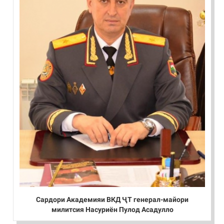
Сардори Академияи ВКД ҶТ генерал-майори
милитсия Насуриён Пулод Асадулло