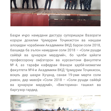
Баҳри иҷро намудани дастуру супоришҳои Вазорати
корҳои дохилии Ҷумҳурии Тоҷикистон ва нақшаи
алоҳидаи чорабинии Академияи ВКД барои соли 2018,
бахшида ба эълон намудани соли 2018 – «Соли рушди
сайёҳӣ ва ҳунарҳои мардумӣ», бо ҷалби ҳайати
профессорону омӯзгорон ва курсантони факултети
№4, аз тарафи кафедраи Фанҳои ҳарбӣ-хизматии
факултети №4-и Академияи ВКД Ҷумҳурии Тоҷикисон,
воқеъ дар шаҳри Хуҷанд, санаи 19-уми марти соли
равон, дар мавзӯи «Соли 2018 – «Соли рушди сайёҳӣ
ва ҳунарҳои мардумӣ», «Викторина» ташкил ва
баргузор гардид.