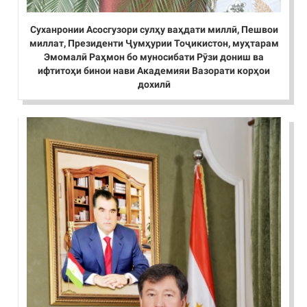
Суханронии Асосгузори сулҳу ваҳдати миллӣ, Пешвои
миллат, Президенти Ҷумҳурии Тоҷикистон, муҳтарам
Эмомалӣ Раҳмон бо муносибати Рӯзи дониш ва
ифтитоҳи бинои нави Академияи Вазорати корҳои
дохилӣ