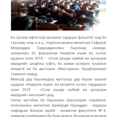
Бо сухани ифтитоҳӣ муовини сардори факултет оид ба
таълиму илм, н.и.ҳ., подполковники милитсия Ғафуров
Меҳриддин Садриддинович баромад намуда,
ҳозиринро бо фарорасии Наврӯзи аҷам ва эълон
шудани соли 2018 – «Соли рушди сайёҳӣ ва ҳунарҳои
мардумӣ» шодбош гуфта, ба ҳамаи ҳозирин хушиҳои
зиндагӣ ва ба дастаҳои «Викторина» бурдбориҳоро
таманно намуд.
Мавсуф дар баромадаш мухтасар дар бораи ҷаҳонӣ
шудани «Наврӯзи аҷам» ва моҳияти эълон гардидани
соли 2018 – «Соли рушди сайёҳӣ ва ҳунарҳои
мардумӣ» маълумот дод.
Сипас мутобиқ ба барномаи баргузории чорабинӣ,
полковники милитсия Ҳақбердӣ Нуриддин - сардори
кафедраи Фанҳои ҳарбӣ - хизматии факултети №4,
ровигии чорабиниро ба ӯҳда дошта, бо қироати якчанд