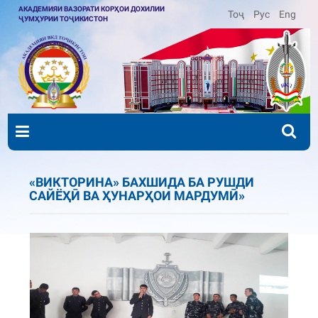
АКАДЕМИЯИ ВАЗОРАТИ КОРҲОИ ДОХИЛИИ
Тоҷ
Рус
Eng
ҶУМҲУРИИ ТОҶИКИСТОН
«ВИКТОРИНА» БАХШИДА БА РУШДИ
САЙЁҲӢ ВА ҲУНАРҲОИ МАРДУМӢ»