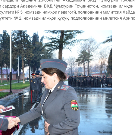
о «Медали ҷашнии 25-солагии Академияи ВКД Ҷумҳурии Тоҷики
и сардори Академияи ВКД Ҷумҳурии Тоҷикистон, номзади илмҳои 
култети № 5, номзади илмҳои педагогӣ, полковники милитсия Ҳайд
лтети № 2, номзади илмҳои ҳуқуқ, подполковники милитсия Арипо