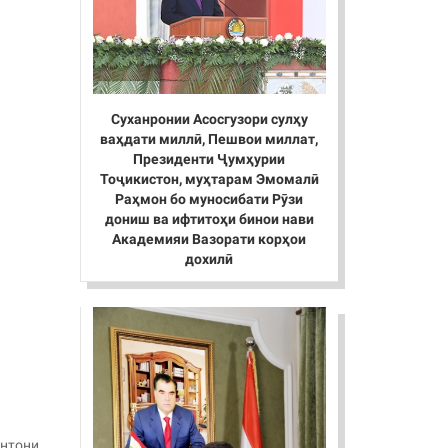
Суханронии Асосгузори сулҳу
ваҳдати миллӣ, Пешвои миллат,
Президенти Ҷумҳурии
Тоҷикистон, муҳтарам Эмомалӣ
Раҳмон бо муносибати Рӯзи
дониш ва ифтитоҳи бинои нави
Академияи Вазорати корҳои
дохилӣ
антони