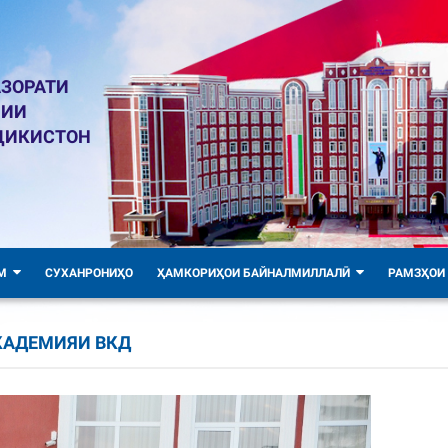
ЗОРАТИ
ЛИИ
ҶИКИСТОН
М
СУХАНРОНИҲО
ҲАМКОРИҲОИ БАЙНАЛМИЛЛАЛӢ
РАМЗҲОИ
КАДЕМИЯИ ВКД