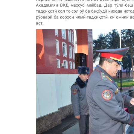
Академияи ВКД маҳсуб меёбад. Дар тӯли беш
тадқиқотӣ сол то сол рӯ ба беҳбудӣ ниҳода ист
рӯоварӣ ба корҳои илмӣ-тадқиқотӣ, ки омили а
аст.