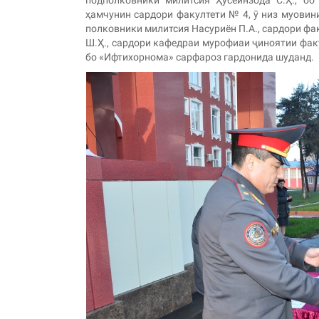
подполковники милитсия Ҳусейнзода С.Ҳ., б
ҳамчунин сардори факултети № 4, ӯ низ муовин
полковники милитсия Насуриён П.А., сардори фа
Ш.Ҳ., сардори кафедраи мурофиаи ҷиноятии факу
бо «Ифтихорнома» сарфароз гардонида шуданд.