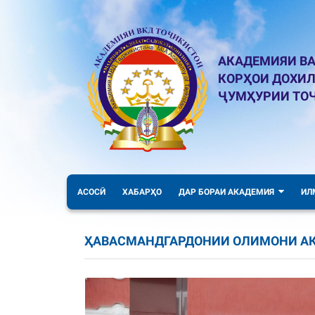
АКАДЕМИЯИ ВА
КОРҲОИ ДОХИ
ҶУМҲУРИИ ТО
АСОСӢ
ХАБАРҲО
ДАР БОРАИ АКАДЕМИЯ
ИЛ
ҲАВАСМАНДГАРДОНИИ ОЛИМОНИ А