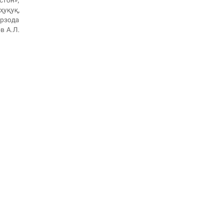
стон»,
ҳуқуқ,
арзода
в А.Л.