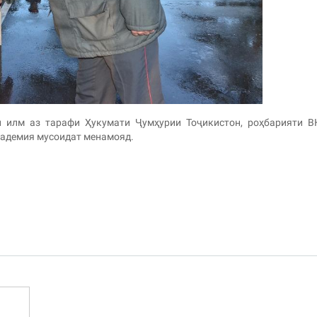
и илм аз тарафи Ҳукумати Ҷумҳурии Тоҷикистон, роҳбарияти 
кадемия мусоидат менамояд.