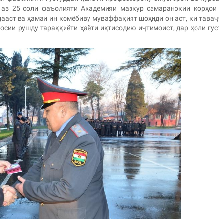
 аз 25 соли фаъолияти Академияи мазкур самаранокии корҳои
одааст ва ҳамаи ин комёбиву муваффақият шоҳиди он аст, ки таваҷ
сосии рушду тараққиёти ҳаёти иқтисодию иҷтимоист, дар ҳоли гу