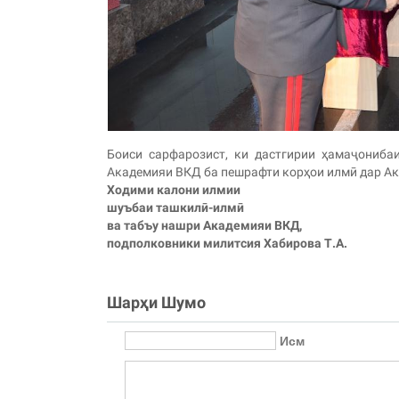
Боиси сарфарозист, ки дастгирии ҳамаҷониба
Академияи ВКД ба пешрафти корҳои илмӣ дар А
Ходими калони илмии
шуъбаи ташкилӣ-илмӣ
ва табъу нашри Академияи ВКД,
подполковники милитсия Хабирова Т.А.
Шарҳи Шумо
Исм