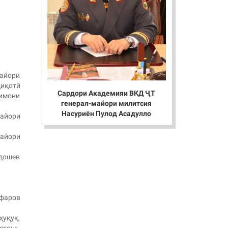
майори
қиқотӣ
Сардори Академияи ВКД ҶТ
лимони
генерал-майори милитсия
Насуриён Пулод Асадулло
майори
майори
лдошев
афаров
уқуқ,