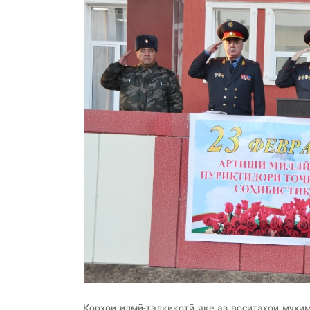
Корҳои илмӣ-тадқиқотӣ яке аз воситаҳои муҳи