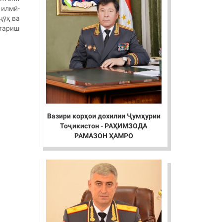
 илмӣ-
ҷӯҳ ва
стариш
Вазири корҳои дохилии Ҷумҳурии
Тоҷикистон - РАҲИМЗОДА
РАМАЗОН ҲАМРО