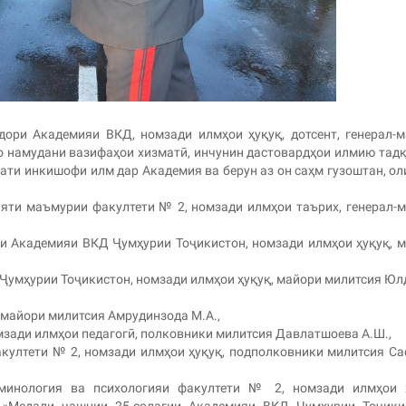
ори Академияи ВКД, номзади илмҳои ҳуқуқ, дотсент, генерал-
о намудани вазифаҳои хизматӣ, инчунин дастовардҳои илмию тад
ҳати инкишофи илм дар Академия ва берун аз он саҳм гузоштан, о
яти маъмурии факултети № 2, номзади илмҳои таърих, генерал-
и Академияи ВКД Ҷумҳурии Тоҷикистон, номзади илмҳои ҳуқуқ, 
Ҷумҳурии Тоҷикистон, номзади илмҳои ҳуқуқ, майори милитсия Ю
, майори милитсия Амрудинзода М.А.,
мзади илмҳои педагогӣ, полковники милитсия Давлатшоева А.Ш.,
акултети № 2, номзади илмҳои ҳуқуқ, подполковники милитсия С
минология ва психологияи факултети № 2, номзади илмҳои ҳ