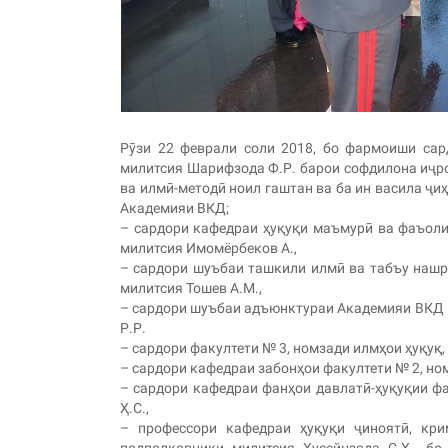
Рӯзи 22 феврали соли 2018, бо фармоиши сард
милитсия Шарифзода Ф.Р. барои софдилона иҷр
ва илмӣ-методӣ ноил гаштан ва ба ин васила ҷи
Академияи ВКД;
– сардори кафедраи ҳуқуқи маъмурӣ ва фаъоли
милитсия Имомёрбеков А.,
– сардори шуъбаи ташкили илмӣ ва табъу нашр
милитсия Тошев А.М.,
– сардори шуъбаи адъюнктураи Академияи ВКД 
Р.Р.
– сардори факултети № 3, номзади илмҳои ҳуқуқ
– сардори кафедраи забонҳои факултети № 2, но
– сардори кафедраи фанҳои давлатӣ-ҳуқуқии ф
Ҳ.С.,
– профессори кафедраи ҳуқуқи ҷиноятӣ, кри