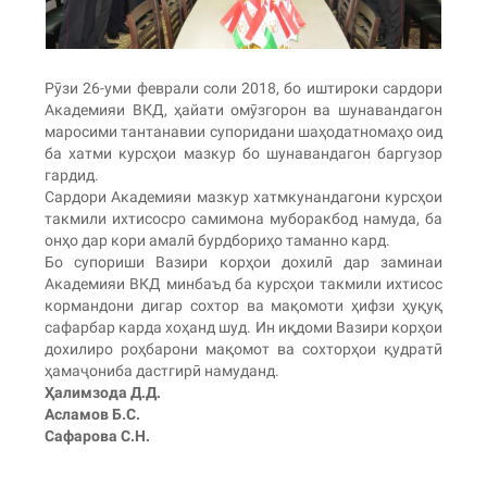
Рӯзи 26-уми феврали соли 2018, бо иштироки сардори
Академияи ВКД, ҳайати омӯзгорон ва шунавандагон
маросими тантанавии супоридани шаҳодатномаҳо оид
ба хатми курсҳои мазкур бо шунавандагон баргузор
гардид.
Сардори Академияи мазкур хатмкунандагони курсҳои
такмили ихтисосро самимона муборакбод намуда, ба
онҳо дар кори амалӣ бурдбориҳо таманно кард.
Бо супориши Вазири корҳои дохилӣ дар заминаи
Академияи ВКД минбаъд ба курсҳои такмили ихтисос
кормандони дигар сохтор ва мақомоти ҳифзи ҳуқуқ
сафарбар карда хоҳанд шуд. Ин иқдоми Вазири корҳои
дохилиро роҳбарони мақомот ва сохторҳои қудратӣ
ҳамаҷониба дастгирӣ намуданд.
Ҳалимзода Д.Д.
Асламов Б.С.
Сафарова С.Н.