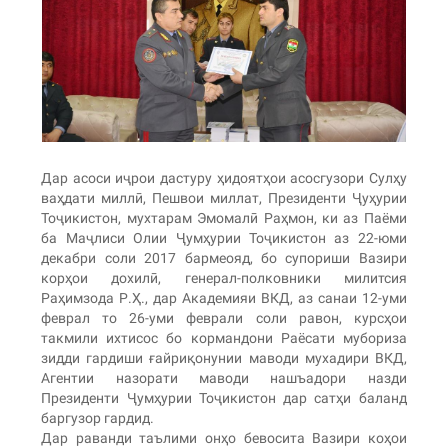
Дар асоси иҷрои дастуру ҳидоятҳои асосгузори Сулҳу
ваҳдати миллӣ, Пешвои миллат, Президенти Ҷуҳурии
Тоҷикистон, мухтарам Эмомалӣ Раҳмон, ки аз Паёми
ба Маҷлиси Олии Ҷумҳурии Тоҷикистон аз 22-юми
декабри соли 2017 бармеояд, бо супориши Вазири
корҳои дохилӣ, генерал-полковники милитсия
Раҳимзода Р.Ҳ., дар Академияи ВКД, аз санаи 12-уми
феврал то 26-уми феврали соли равон, курсҳои
такмили ихтисос бо кормандони Раёсати мубориза
зидди гардиши ғайриқонунии маводи мухадири ВКД,
Агентии назорати маводи нашъадори назди
Президенти Ҷумҳурии Тоҷикистон дар сатҳи баланд
баргузор гардид.
Дар раванди таълими онҳо бевосита Вазири коҳои