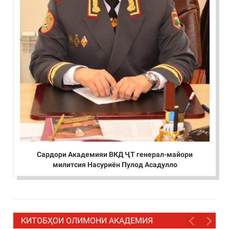
Сардори Академияи ВКД ҶТ генерал-майори
милитсия Насуриён Пулод Асадулло
КИТОБҲОИ ОЛИМОНИ АКАДЕМИЯ