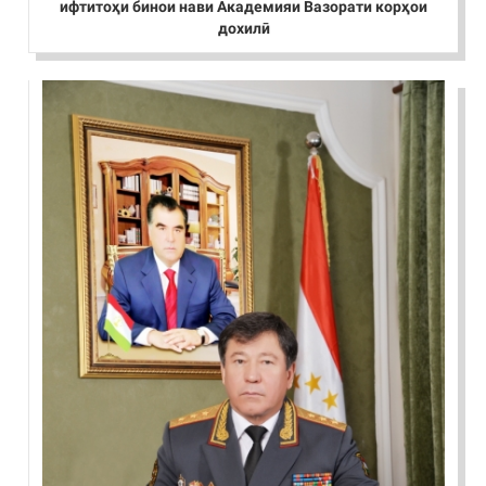
ифтитоҳи бинои нави Академияи Вазорати корҳои
дохилӣ