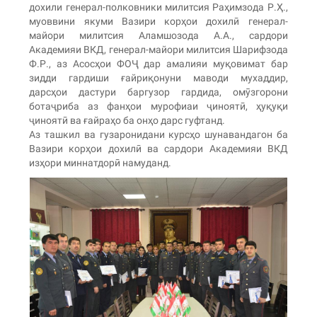
дохили генерал-полковники милитсия Раҳимзода Р.Ҳ.,
муоввини якуми Вазири корҳои дохилӣ генерал-
майори милитсия Аламшозода А.А., сардори
Академияи ВКД, генерал-майори милитсия Шарифзода
Ф.Р., аз Асосҳои ФОҶ дар амалияи муқовимат бар
зидди гардиши ғайриқонуни маводи мухаддир,
дарсҳои дастури баргузор гардида, омӯзгорони
ботаҷриба аз фанҳои мурофиаи ҷиноятӣ, ҳуқуқи
ҷиноятӣ ва ғайраҳо ба онҳо дарс гуфтанд.
Аз ташкил ва гузаронидани курсҳо шунавандагон ба
Вазири корҳои дохилӣ ва сардори Академияи ВКД
изҳори миннатдорӣ намуданд.