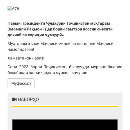
Паёми Президенти Ҷумҳурии Тоҷикистон муҳтарам
Эмомалӣ Раҳмон «Дар бораи самтҳои асосии сиёсати
дохилӣ ва хориҷии ҷумҳурӣ»
Муҳтарам аъзои Маҷлиси миллӣ ва вакилони Маҷлиси
намояндагон!
Ҳамватанони азиз!
Соли 2023 барои Тоҷикистон, бо вуҷуди мураккабшавии
бесобиқаи вазъи ҷаҳони муосир, инчунин...
Муфассал
НАВОРҲО