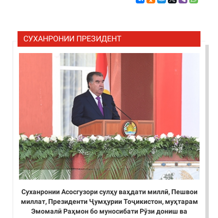
СУХАНРОНИИ ПРЕЗИДЕНТ
Суханронии Асосгузори сулҳу ваҳдати миллӣ, Пешвои
миллат, Президенти Ҷумҳурии Тоҷикистон, муҳтарам
Эмомалӣ Раҳмон бо муносибати Рӯзи дониш ва