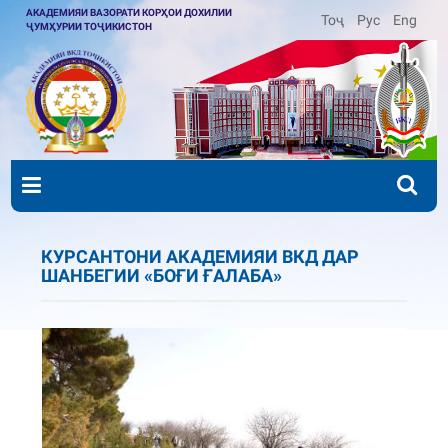
АКАДЕМИЯИ ВАЗОРАТИ КОРҲОИ ДОХИЛИИ
Тоҷ
Рус
Eng
ҶУМҲУРИИ ТОҶИКИСТОН
КУРСАНТОНИ АКАДЕМИЯИ ВКД ДАР
ШАНБЕГИИ «БОҒИ ҒАЛАБА»