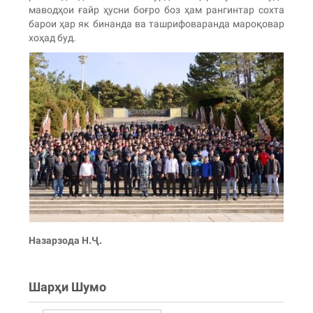
маводҳои ғайр ҳусни боғро боз ҳам рангинтар сохта
барои ҳар як бинанда ва ташрифоваранда мароқовар
хоҳад буд.
Назарзода Н.Ҷ.
Шарҳи Шумо