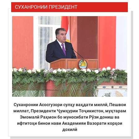
СУХАНРОНИИ ПРЕЗИДЕНТ
Суханронии Асосгузори сулҳу ваҳдати миллӣ, Пешвои
миллат, Президенти Ҷумҳурии Тоҷикистон, муҳтарам
Эмомалӣ Раҳмон бо муносибати Рӯзи дониш ва
ифтитоҳи бинои нави Академияи Вазорати корҳои
дохилӣ