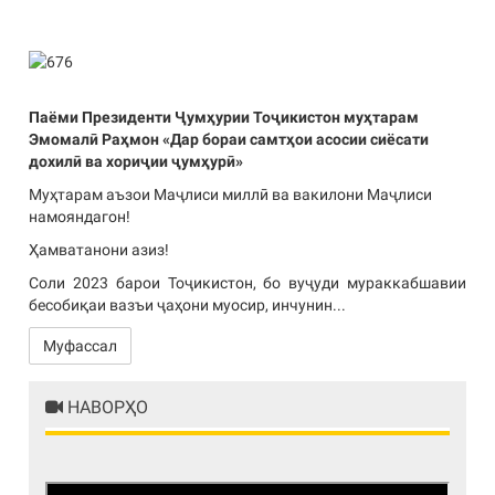
Previous
Next
Паёми Президенти Ҷумҳурии Тоҷикистон муҳтарам
Эмомалӣ Раҳмон «Дар бораи самтҳои асосии сиёсати
дохилӣ ва хориҷии ҷумҳурӣ»
Муҳтарам аъзои Маҷлиси миллӣ ва вакилони Маҷлиси
намояндагон!
Ҳамватанони азиз!
Соли 2023 барои Тоҷикистон, бо вуҷуди мураккабшавии
бесобиқаи вазъи ҷаҳони муосир, инчунин...
Муфассал
НАВОРҲО