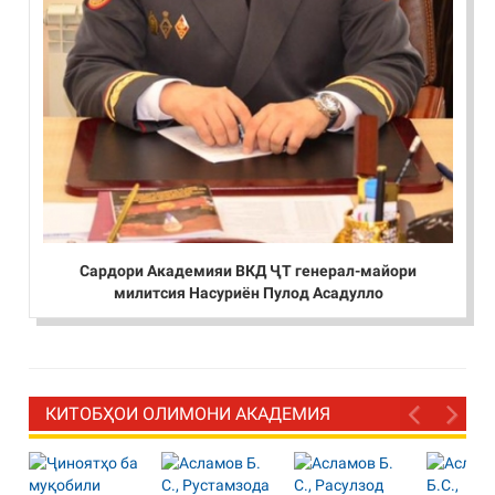
Сардори Академияи ВКД ҶТ генерал-майори
милитсия Насуриён Пулод Асадулло
КИТОБҲОИ ОЛИМОНИ АКАДЕМИЯ