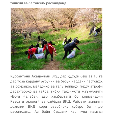
ташкил ва ба танзим расониданд.
Курсантони Академияи ВКД дар ҳудуди беш аз 10 га
дар тоза кардану рубучин ва берун кардани партовҳо,
аз роҳравҳо, майдонҳо ва талу теппаҳо, гирду атрофи
дарахтзорҳо ва ғайра, тибқи тақсимоти маъмурияти
«Боғи Ғалаба», дар ҳамбастагӣ бо кормандони
Раёсати экологӣ ва сайёҳии ВКД, Раёсати амнияти
дохилии ВКД кори савобноку хуберо ба иҷро
расониданд. Аз байн бурдани ҳар гуна намуди