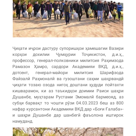
Ҷиҳати иҷрои дастуру супоришҳои ҳамешагии Вазири
корҳои дохилии Ҷумҳурии Тоҷикистон, д.и.ҳ.,
профессор, генерал-полковники милитсия Раҳимзода
Рамазон Ҳамро, сардори Академияи ВКД, д.и.ҳ.,
дотсент, генерал-майори милитсия Шарифзода
Файзалӣ Раҳмоналӣ ва гузоштани саҳми шаҳрвандӣ
ҷиҳати тозаю озода нигоҳ доштани ҳудуди пойтахти
кишварамон, ки аз таъкидҳои доимии Раиси шаҳри
Душанбе, муҳтарам Рустами Эмомалӣ бармеояд, аз
субҳи барвақт то чошти рӯзи 04.03.2023 беш аз 800
нафар курсантони Академияи ВКД дар «Боғи Ғалаба»-
и шаҳри Душанбе дар шанбегӣ фаъолона иштирок
намуданд.