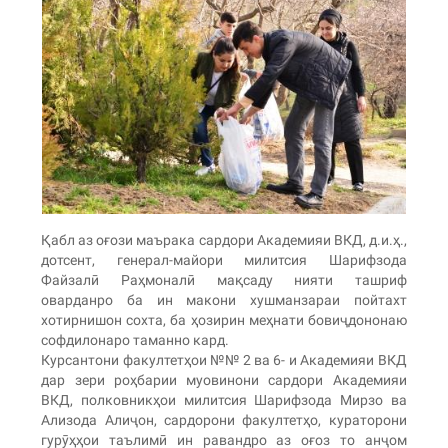
Қабл аз оғози маърака сардори Академияи ВКД, д.и.ҳ.,
дотсент, генерал-майори милитсия Шарифзода
Файзалӣ Раҳмоналӣ мақсаду нияти ташриф
оварданро ба ин макони хушманзараи пойтахт
хотирнишон сохта, ба ҳозирин меҳнати бовиҷдононаю
софдилонаро таманно кард.
Курсантони факултетҳои №№ 2 ва 6- и Академияи ВКД
дар зери роҳбарии муовинони сардори Академияи
ВКД, полковникҳои милитсия Шарифзода Мирзо ва
Ализода Алиҷон, сардорони факултетҳо, кураторони
гурӯҳҳои таълимӣ ин равандро аз оғоз то анҷом