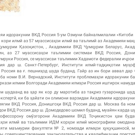
мияи идоракунии ВКД Россия 5-ум Озмуни байналмилалии «Китоби
9 кори илмӣ аз 57 муассисаҳои илмӣ ва таълимӣ аз Академияи ма
Ҷумҳурии Қазоқистон, , Академияи ВКД Ҷумҳурии Беларус, Ака
ин, аз 27 муассисаҳои таълимии системаи ВКД Россия, Дони
умруки Россия, се муассисаи таълимии Хадамоти федералии иҷрои
ия дар ш. Санкт-Петербург, Институти илмӣ-тадқиқотии муҳо
Россия ва ғ. пешниҳод шуда буданд. Гайр аз ин бори аввал дар
а номи В.И. Вернадский, Институти проблемаҳои идоракунии б
аркази илмии Волгоради Академияи илмҳои Россия иштирок намуд
м шудаанд ва ҳар як кор ду маротиба аз тақриз гузаронида шуд
экспертӣ, ки ба ҳайати он олимони варзидаи Академияи идоракун
иягии ВКД Россия, Донишгоҳи ВКД Россия дар ш. Москва ба ном
ои ВКД Россия дар ш. Домодедово шомил буданд, муайян карда ш
офессорону омӯзгорони Академияи ВКД Тоҷикистон ҳам буда
исаҳои илмӣ ва таълимии ИДМ корҳои илмӣ монографияи омодан
ияти маъмурии факултети № 2, номзади илмҳои ҳуқуқшиносӣ, 
ы совершенствования законодательства и квалификации престу