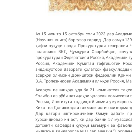
Аз 15 июн то 15 октябри соли 2023 дар Акаде
(Научная книга) баргузор гардид. Дар озмун 13
ҳифзи ҳуқуқи назди Прокуратураи генералии 
политсияи ВКД Ҷумҳурии Озорбойҷон, инчун
прокуратураи Федератсияи Россия, Академияи г
Россия, Академияи Кумитаи тафтишотии Росс
зиддисӯхтори Вазорати ҳолатҳои фавқуллоддаи 
асарҳои олимони Донишгоҳи федералии Қрими б
В.А. Тропезникови Академияи илмҳои Россия, М
Асарҳои пешниҳодшуда ба 21 номинатсия тақси
Ғолибон аз рӯйи натиҷаҳои ҷаласаи комиссияи 
Россия, Институти тадқиқотӣ-илмии умумиросс
Кикот ва Донишкадаи такмили ихтисоси корманд
Дар қатори иштирокичиёни Озмун ҳайати пр
хурсандиовар ин аст, ки дар байни 57 муасс
дотсенти кафедраи ҳуқуқи маъмурӣ ва фаъол
милитсия Ҳайдарзода М.П дар мавзуи “Проблем