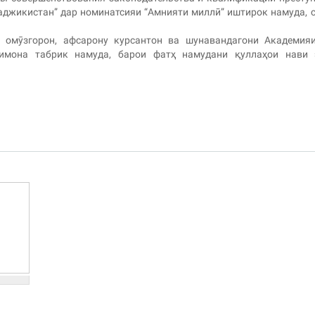
аджикистан” дар номинатсияи “Амнияти миллӣ” иштирок намуда, 
ну омӯзгорон, афсарону курсантон ва шунавандагони Академи
имона табрик намуда, барои фатҳ намудани қуллаҳои нави 