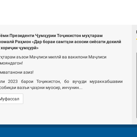
ёми Президенти Ҷумҳурии Тоҷикистон муҳтарам
омалӣ Раҳмон «Дар бораи самтҳои асосии сиёсати дохилӣ
 хориҷии ҷумҳурӣ»
ҳтарам аъзои Маҷлиси миллӣ ва вакилони Маҷлиси
мояндагон!
мватанони азиз!
ли 2023 барои Тоҷикистон, бо вуҷуди мураккабшавии
собиқаи вазъи ҷаҳони муосир, инчунин...
Муфассал