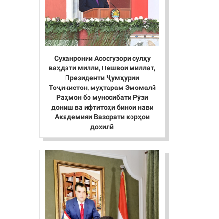
Суханронии Асосгузори сулҳу
ваҳдати миллӣ, Пешвои миллат,
Президенти Ҷумҳурии
Тоҷикистон, муҳтарам Эмомалӣ
Раҳмон бо муносибати Рӯзи
дониш ва ифтитоҳи бинои нави
Академияи Вазорати корҳои
дохилӣ