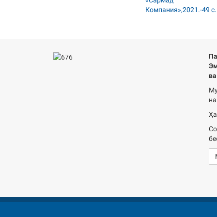
Па
Эм
ва
Му
на
Ҳа
Со
бе