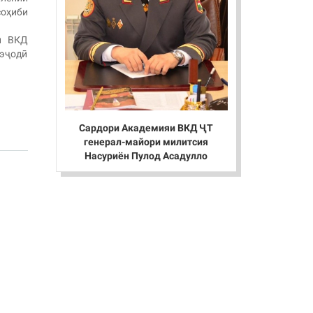
соҳиби
яи ВКД
эҷодӣ
Сардори Академияи ВКД ҶТ
генерал-майори милитсия
Насуриён Пулод Асадулло