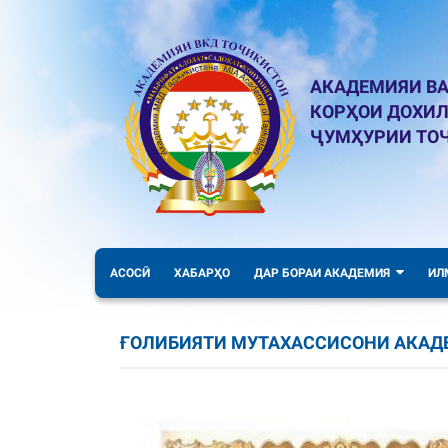
АКАДЕМИЯИ ВА
КОРҲОИ ДОХИ
ҶУМҲУРИИ ТО
АСОСӢ
ХАБАРҲО
ДАР БОРАИ АКАДЕМИЯ
ИЛ
ҒОЛИБИЯТИ МУТАХАССИСОНИ АКАД