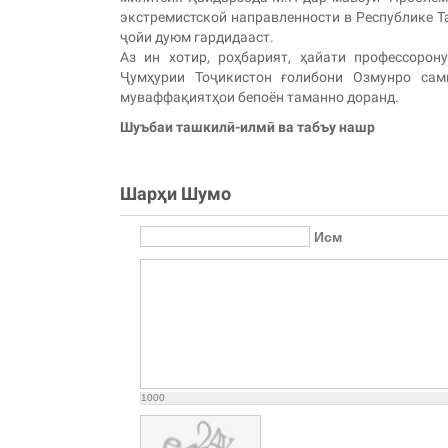
экстремистской направленности в Республике Т
ҷойи дуюм гардидааст.
Аз ин хотир, роҳбарият, ҳайати профессоро
Ҷумҳурии Тоҷикистон ғолибони Озмунро сам
муваффақиятҳои бепоён таманно доранд.
Шуъбаи ташкилӣ-илмӣ ва табъу нашр
Шарҳи Шумо
Исм
1000