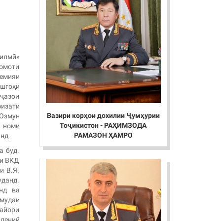
 илмӣ»
қомоти
демияи
шгоҳи
 ҷазои
физати
Вазири корҳои дохилии Ҷумҳурии
 Озмун
Тоҷикистон - РАҲИМЗОДА
а номи
РАМАЗОН ҲАМРО
анд
а буд.
ии ВКД
и В.Я.
уданд.
нд ва
амудаи
майори
плений