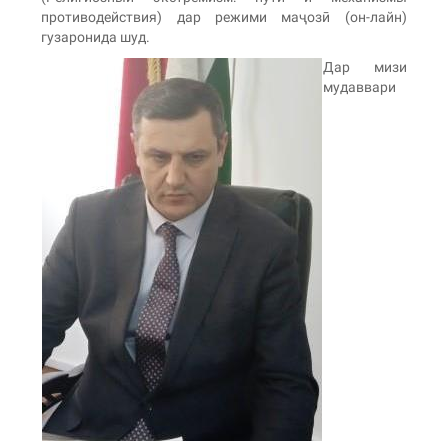
противодействия) дар режими маҷозӣ (он-лайн)
гузаронида шуд.
Дар мизи
мудаввари