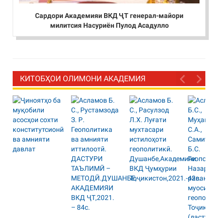
Сардори Академияи ВКД ҶТ генерал-майори
милитсия Насуриён Пулод Асадулло
КИТОБҲОИ ОЛИМОНИ АКАДЕМИЯ