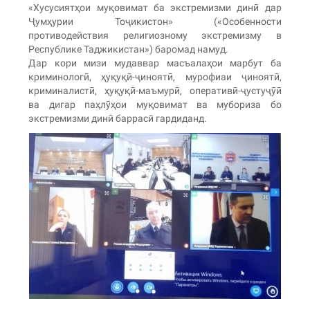
«Хусусиятҳои муқовимат ба экстремизми динӣ дар
Ҷумҳурии Тоҷикистон» («Особенности
противодействия религиозному экстремизму в
Республике Таджикистан») баромад намуд.
Дар кори мизи мудаввар масъалаҳои марбут ба
криминологӣ, ҳуқуқӣ-ҷиноятӣ, мурофиаи ҷиноятӣ,
криминалистӣ, ҳуқуқӣ-маъмурӣ, оперативӣ-ҷустуҷӯӣ
ва дигар паҳлӯҳои муқовимат ва мубориза бо
экстремизми динӣ баррасӣ гардиданд.