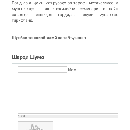
Баъд аз анҷоми маърузаҳо аз тарафи мутахассисони
муассисаҳо - иштирокичиёни семинари он-лайн
саволҳо пешниҳод гардида, посухи мушаххас
гирифтанд.
Шуъбаи ташкилӣ-илмӣ ва табъу нашр
Шарҳи Шумо
Исм
1000