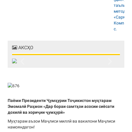
АКСҲО
Previous
Next
Паёми Президенти Ҷумҳурии Тоҷикистон муҳтарам
Эмомалӣ Раҳмон «Дар бораи самтҳои асосии сиёсати
дохилӣ ва хориҷии ҷумҳурӣ»
Муҳтарам аъзои Маҷлиси миллӣ ва вакилони Маҷлиси
намояндагон!