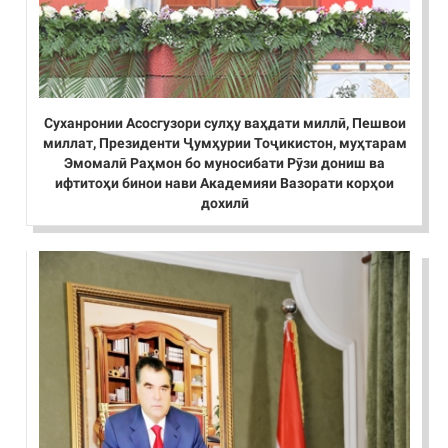
Суханронии Асосгузори сулҳу ваҳдати миллӣ, Пешвои
миллат, Президенти Ҷумҳурии Тоҷикистон, муҳтарам
Эмомалӣ Раҳмон бо муносибати Рӯзи дониш ва
ифтитоҳи бинои нави Академияи Вазорати корҳои
дохилӣ