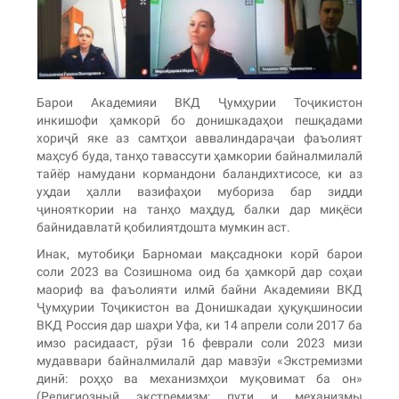
Барои Академияи ВКД Ҷумҳурии Тоҷикистон
инкишофи ҳамкорӣ бо донишкадаҳои пешқадами
хориҷӣ яке аз самтҳои аввалиндараҷаи фаъолият
маҳсуб буда, танҳо тавассути ҳамкории байналмилалӣ
тайёр намудани кормандони баландихтисосе, ки аз
уҳдаи ҳалли вазифаҳои мубориза бар зидди
ҷинояткории на танҳо маҳдуд, балки дар миқёси
байнидавлатӣ қобилиятдошта мумкин аст.
Инак, мутобиқи Барномаи мақсадноки корӣ барои
соли 2023 ва Созишнома оид ба ҳамкорӣ дар соҳаи
маориф ва фаъолияти илмӣ байни Академияи ВКД
Ҷумҳурии Тоҷикистон ва Донишкадаи ҳуқуқшиносии
ВКД Россия дар шаҳри Уфа, ки 14 апрели соли 2017 ба
имзо расидааст, рӯзи 16 феврали соли 2023 мизи
мудаввари байналмилалӣ дар мавзӯи «Экстремизми
динӣ: роҳҳо ва механизмҳои муқовимат ба он»
(Религиозный экстремизм: пути и механизмы