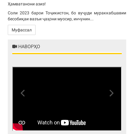
Ҳамватанони азиз!
Соли 2023 барои Тоҷикистон, бо вуҷуди мураккабшавии
бесобиқаи вазъи ҷаҳони муосир, инчунин...
Муфассал
НАВОРҲО
Previous
Next