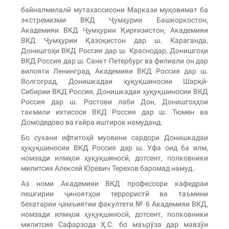
байналмилалӣ мутахассисони Маркази муқовимат ба
экстремизми ВКД Ҷумҳурии Башкоркостон,
Академияи ВКД Ҷумҳурии Қирғизистон, Академияи
ВКД Ҷумҳурии Қазоқистон дар ш. Караганда,
Донишгоҳи ВКД Россия дар ш. Краснодар, Донишгоҳи
ВКД Россия дар ш. Санкт-Петербург ва филиали он дар
вилояти Ленинград, Академияи ВКД Россия дар ш.
Волгоград, Донишкадаи ҳуқуқшиносии Шарқӣ-
Сибирии ВКД Россия, Донишкадаи ҳуқуқшиносии ВКД
Россия дар ш. Ростови лаби Дон, Донишгоҳҳои
такмили ихтисоси ВКД Россия дар ш. Тюмен ва
Домодедово ва ғайра иштирок намуданд.
Бо сухани ифтитоҳӣ муовини сардори Донишкадаи
ҳуқуқшиносии ВКД Россия дар ш. Уфа оид ба илм,
номзади илмҳои ҳуқуқшиносӣ, дотсент, полковники
милитсия Алексей Юревич Терехов баромад намуд.
Аз номи Академияи ВКД профессори кафедраи
пешгирии ҷиноятҳои террористӣ ва таъмини
бехатарии ҷамъиятии факултети № 6 Академияи ВКД,
номзади илмҳои ҳуқуқшиносӣ, дотсент, полковники
милитсия Сафарзода Ҳ.С. бо маърӯза дар мавзӯи