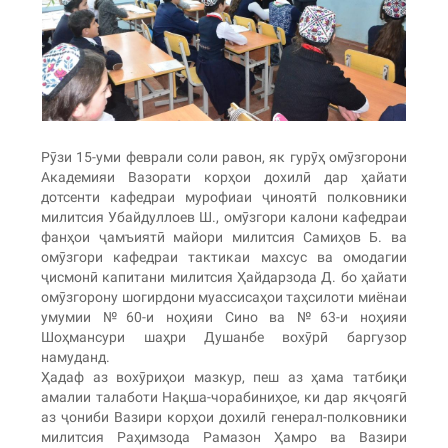
Рӯзи 15-уми феврали соли равон, як гурӯҳ омӯзгорони
Академияи Вазорати корҳои дохилӣ дар ҳайати
дотсенти кафедраи мурофиаи ҷиноятӣ полковники
милитсия Убайдуллоев Ш., омӯзгори калони кафедраи
фанҳои ҷамъиятӣ майори милитсия Самиҳов Б. ва
омӯзгори кафедраи тактикаи махсус ва омодагии
ҷисмонӣ капитани милитсия Ҳайдарзода Д. бо ҳайати
омӯзгорону шогирдони муассисаҳои таҳсилоти миёнаи
умумии №60-и ноҳияи Сино ва №63-и ноҳияи
Шоҳмансури шаҳри Душанбе вохӯрӣ баргузор
намуданд.
Ҳадаф аз вохӯриҳои мазкур, пеш аз ҳама татбиқи
амалии талаботи Нақша-чорабиниҳое, ки дар якҷоягӣ
аз ҷониби Вазири корҳои дохилӣ генерал-полковники
милитсия Раҳимзода Рамазон Ҳамро ва Вазири