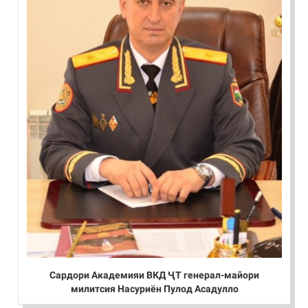
Сардори Академияи ВКД ҶТ генерал-майори
милитсия Насуриён Пулод Асадулло