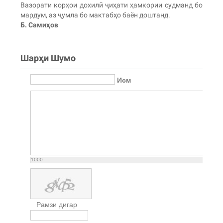
Вазорати корҳои дохилӣ ҷиҳати ҳамкории судманд бо
мардум, аз ҷумла бо мактабҳо баён доштанд.
Б. Самиҳов
Шарҳи Шумо
Исм
1000
Рамзи дигар