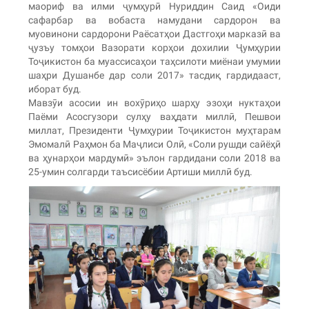
маориф ва илми ҷумҳурӣ Нуриддин Саид «Оиди
сафарбар ва вобаста намудани сардорон ва
муовинони сардорони Раёсатҳои Дастгоҳи марказӣ ва
ҷузъу томҳои Вазорати корҳои дохилии Ҷумҳурии
Тоҷикистон ба муассисаҳои таҳсилоти миёнаи умумии
шаҳри Душанбе дар соли 2017» тасдиқ гардидааст,
иборат буд.
Мавзӯи асосии ин вохӯриҳо шарҳу эзоҳи нуктаҳои
Паёми Асосгузори сулҳу ваҳдати миллӣ, Пешвои
миллат, Президенти Ҷумҳурии Тоҷикистон муҳтарам
Эмомалӣ Раҳмон ба Маҷлиси Олӣ, «Соли рушди сайёҳӣ
ва ҳунарҳои мардумӣ» эълон гардидани соли 2018 ва
25-умин солгарди таъсисёбии Артиши миллӣ буд.