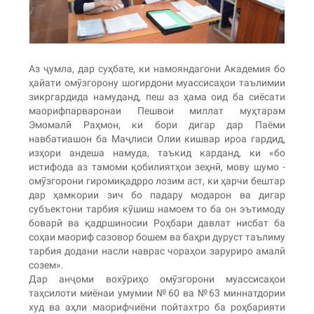
Аз ҷумла, дар суҳбате, ки намояндагони Академия бо
ҳайати омӯзгорону шогирдони муассисаҳои таълимии
зикргардида намуданд, пеш аз ҳама оид ба сиёсати
маорифпарваронаи Пешвои миллат муҳтарам
Эмомалӣ Раҳмон, ки бори дигар дар Паёми
навбатиашон ба Маҷлиси Олии кишвар ироа гардид,
изҳори андеша намуда, таъкид карданд, ки «бо
истифода аз тамоми қобилиятҳои зеҳнӣ, мову шумо -
омӯзгорони гиромиқадрро лозим аст, ки ҳарчи бештар
дар ҳамкории зич бо падару модарон ва дигар
субъектони тарбия кӯшиш намоем то ба он эътимоду
боварӣ ва қадршиносии Роҳбари давлат нисбат ба
соҳаи маориф сазовор бошем ва баҳри дуруст таълиму
тарбия додани насли наврас чораҳои заруриро амалӣ
созем».
Дар анҷоми вохӯриҳо омӯзгорони муассисаҳои
таҳсилоти миёнаи умумии №60 ва №63 миннатдории
худ ва аҳли маорифчиёни пойтахтро ба роҳбарияти