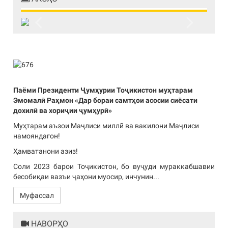
Previous
Next
Паёми Президенти Ҷумҳурии Тоҷикистон муҳтарам
Эмомалӣ Раҳмон «Дар бораи самтҳои асосии сиёсати
дохилӣ ва хориҷии ҷумҳурӣ»
Муҳтарам аъзои Маҷлиси миллӣ ва вакилони Маҷлиси
намояндагон!
Ҳамватанони азиз!
Соли 2023 барои Тоҷикистон, бо вуҷуди мураккабшавии
бесобиқаи вазъи ҷаҳони муосир, инчунин...
Муфассал
НАВОРҲО