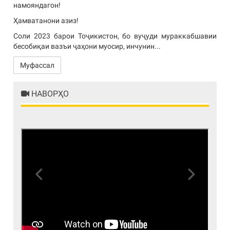
намояндагон!
Ҳамватанони азиз!
Соли 2023 барои Тоҷикистон, бо вуҷуди мураккабшавии
бесобиқаи вазъи ҷаҳони муосир, инчунин...
Муфассал
НАВОРҲО
Previous
Next