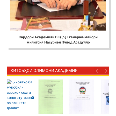
Сардори Академияи ВКД ҶТ генерал-майори
милитсия Насуриён Пулод Асадулло
КИТОБҲОИ ОЛИМОНИ АКАДЕМИЯ