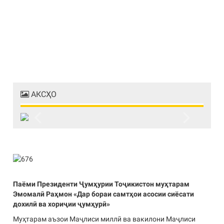
АКСҲО
Previous
Next
Паёми Президенти Ҷумҳурии Тоҷикистон муҳтарам
Эмомалӣ Раҳмон «Дар бораи самтҳои асосии сиёсати
дохилӣ ва хориҷии ҷумҳурӣ»
Муҳтарам аъзои Маҷлиси миллӣ ва вакилони Маҷлиси