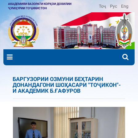
АКАДЕМИЯИ ВАЗОРАТИ КОРҲОИ ДОХИЛИИ
Тоҷ
Рус
Eng
ҶУМҲУРИИ ТОҶИКИСТОН
БАРГУЗОРИИ ОЗМУНИ БЕҲТАРИН
ДОНАНДАГОНИ ШОҲАСАРИ "ТОҶИКОН"-
И АКАДЕМИК Б.ҒАФУРОВ