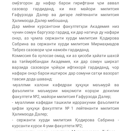
омӯзгорон ду нафар барои гирифтани ҷои аввал
сазовор гардиданд, ки яке майори милитсия
Ғафурзода Далер ва дигаре лейтенанти милитсия
Ҳалимзода Далер мебошанд.
Дар миёни курсантони факултетҳои Академия низ
чунин озмун баргузор гардид, ки дар натиҷа ду нафари
онҳо, аз ҷумла сержанти хурди милитсия Қодирова
Сабрина ва сержанти хурди милитсия Мирмаҳмадов
Табрез сазовори ҷои намоён гардиданд.
Комиссия ба хулосае омад, ки аз ҳисоби ҳайати шахсӣ
ва тағйирёбандаи Академия, ки дар озмун ширкат
варзида сазовори ҷойҳои ифтихорӣ гардиданд, чор
нафари онҳо барои иштирок дар озмуни сатҳи вазорат
тавсия дода шаванд:
-муаллми калони кафедраи ҳуқуқи маъмурӣ ва
фаъолияти маъмурии мақомоти корҳои дохилии
факултети №2, майори милитсия Ғафурзода Далер;
- муаллими кафедаи ташкили идоракунии фаъолияти
ҳифзи ҳуқуқи факултети №1 лейтенанти милитсия
Ҳалимзода Далер;
- сержанти хурди милитсия Қодирова Сабрина -
курсанти курси 4-уми факултети №2;