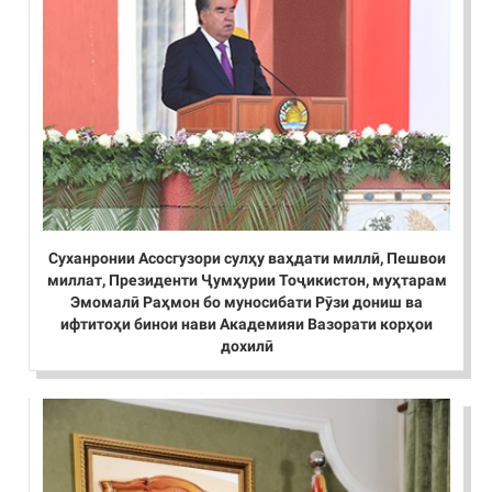
Суханронии Асосгузори сулҳу ваҳдати миллӣ, Пешвои
миллат, Президенти Ҷумҳурии Тоҷикистон, муҳтарам
Эмомалӣ Раҳмон бо муносибати Рӯзи дониш ва
ифтитоҳи бинои нави Академияи Вазорати корҳои
дохилӣ