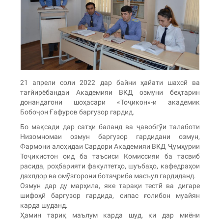
21 апрели соли 2022 дар байни ҳайати шахсӣ ва
тағйирёбандаи Академияи ВКД озмуни беҳтарин
донандагони шоҳасари «Тоҷикон»-и академик
Бобоҷон Ғафуров баргузор гардид.
Бо мақсади дар сатҳи баланд ва ҷавобгӯи талаботи
Низомномаи озмун баргузор гардидани озмун,
Фармони алоҳидаи Сардори Академияи ВКД Ҷумҳурии
Тоҷикистон оид ба таъсиси Комиссияи ба тасвиб
расида, роҳбарияти факултетҳо, шуъбаҳо, кафедраҳои
дахлдор ва омӯзгорони ботаҷриба масъул гардиданд.
Озмун дар ду марҳила, яке тарақи тестӣ ва дигаре
шифоҳӣ баргузор гардида, сипас ғолибон муайян
карда шуданд.
Ҳамин тариқ маълум карда шуд, ки дар миёни