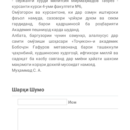
- сержанти хурди милитсия Мирмаҳмадов Табрез -
курсанти курси 4-уми факултети №6,
Омӯзгорон ва курсантоне, ки дар озмун иштироки
фаъол намуда, сазовори ҷойҳои дуюм ва сеюм
гардиданд, барои қадршиносӣ ба роҳбарияти
Академия пешниҳод карда шуданд.
Албата, баргузории чунин озмунҳо, алалхусус дар
самти омӯзиши шоҳасари «Тоҷикон»-и академик
Бобоҷон Ғафуров метавонанд барои ташаккули
ҷаҳонбинӣ, худшиносию худогоҳӣ, ифтихори миллӣ ва
садоқат ба касбу савганд дар миёни ҳайати шахсии
мақомоти корҳои дохилӣ мусоидат намояд.
Муҳаммад С. А.
Шарҳи Шумо
Исм