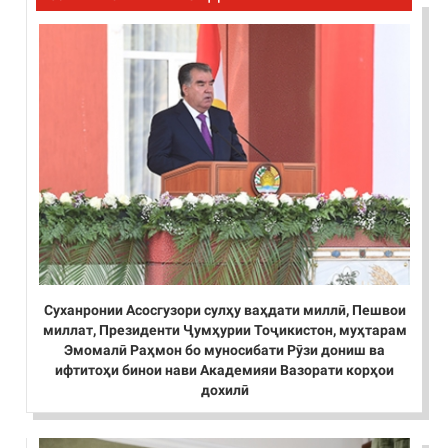
Суханронии Асосгузори сулҳу ваҳдати миллӣ, Пешвои
миллат, Президенти Ҷумҳурии Тоҷикистон, муҳтарам
Эмомалӣ Раҳмон бо муносибати Рӯзи дониш ва
ифтитоҳи бинои нави Академияи Вазорати корҳои
дохилӣ