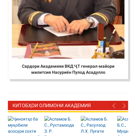
Сардори Академияи ВКД ҶТ генерал-майори
милитсия Насуриён Пулод Асадулло
КИТОБҲОИ ОЛИМОНИ АКАДЕМИЯ