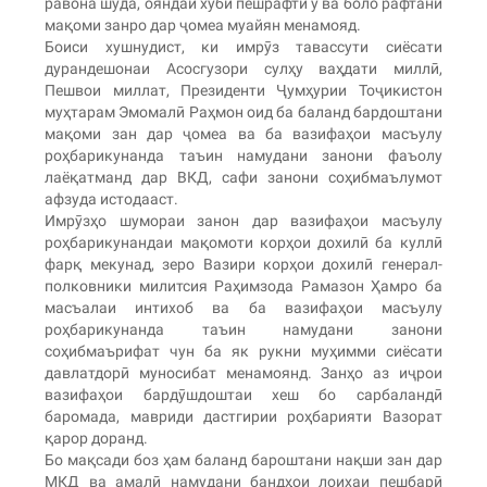
равона шуда, ояндаи хуби пешрафти ӯ ва боло рафтани
мақоми занро дар ҷомеа муайян менамояд.
Боиси хушнудист, ки имрӯз тавассути сиёсати
дурандешонаи Асосгузори сулҳу ваҳдати миллӣ,
Пешвои миллат, Президенти Ҷумҳурии Тоҷикистон
муҳтарам Эмомалӣ Раҳмон оид ба баланд бардоштани
мақоми зан дар ҷомеа ва ба вазифаҳои масъулу
роҳбарикунанда таъин намудани занони фаъолу
лаёқатманд дар ВКД, сафи занони соҳибмаълумот
афзуда истодааст.
Имрӯзҳо шумораи занон дар вазифаҳои масъулу
роҳбарикунандаи мақомоти корҳои дохилӣ ба куллӣ
фарқ мекунад, зеро Вазири корҳои дохилӣ генерал-
полковники милитсия Раҳимзода Рамазон Ҳамро ба
масъалаи интихоб ва ба вазифаҳои масъулу
роҳбарикунанда таъин намудани занони
соҳибмаърифат чун ба як рукни муҳимми сиёсати
давлатдорӣ муносибат менамоянд. Занҳо аз иҷрои
вазифаҳои бардӯшдоштаи хеш бо сарбаландӣ
баромада, мавриди дастгирии роҳбарияти Вазорат
қарор доранд.
Бо мақсади боз ҳам баланд бароштани нақши зан дар
МКД ва амалӣ намудани бандҳои лоихаи пешбарӣ