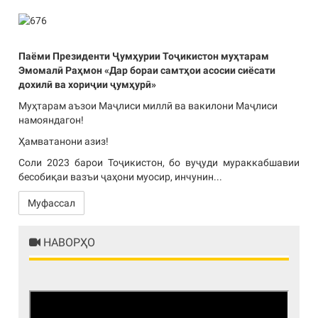
Паёми Президенти Ҷумҳурии Тоҷикистон муҳтарам
Эмомалӣ Раҳмон «Дар бораи самтҳои асосии сиёсати
дохилӣ ва хориҷии ҷумҳурӣ»
Муҳтарам аъзои Маҷлиси миллӣ ва вакилони Маҷлиси
намояндагон!
Ҳамватанони азиз!
Соли 2023 барои Тоҷикистон, бо вуҷуди мураккабшавии
бесобиқаи вазъи ҷаҳони муосир, инчунин...
Муфассал
НАВОРҲО