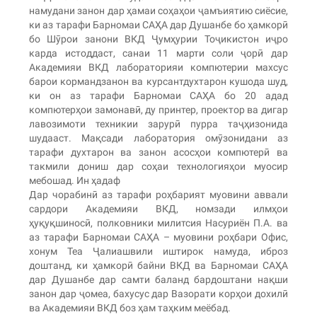
намудани занон дар ҳамаи соҳаҳои ҷамъиятию сиёсие,
ки аз тарафи Барномаи САҲА дар Душанбе бо ҳамкорӣ
бо Шӯрои занони ВКД Ҷумҳурии Тоҷикистон иҷро
карда истоддаст, санаи 11 марти соли ҷорӣ дар
Академияи ВКД лабораторияи компютерии махсус
барои кормандзанон ва курсантдухтарон кушода шуд,
ки он аз тарафи Барномаи САҲА бо 20 адад
компютерҳои замонавӣ, ду принтер, проектор ва дигар
лавозимоти техникии зарурӣ пурра таҷҳизонида
шудааст. Мақсади лаборатория омӯзонидани аз
тарафи духтарон ва занон асосҳои компютерӣ ва
такмили дониш дар соҳаи технологияҳои муосир
мебошад. Ин ҳадаф
Дар чорабинӣ аз тарафи роҳбарият муовини аввали
сардори Академияи ВКД, номзади илмҳои
ҳуқуқшиносӣ, полковники милитсия Насуриён П.А. ва
аз тарафи Барномаи САҲА – муовини роҳбари Офис,
хонум Теа Ҷалиашвили иштирок намуда, иброз
доштанд, ки ҳамкорӣ байни ВКД ва Барномаи САҲА
дар Душанбе дар самти баланд бардоштани нақши
занон дар ҷомеа, бахусус дар Вазорати корҳои дохилӣ
ва Академияи ВКД боз ҳам таҳким меёбад.