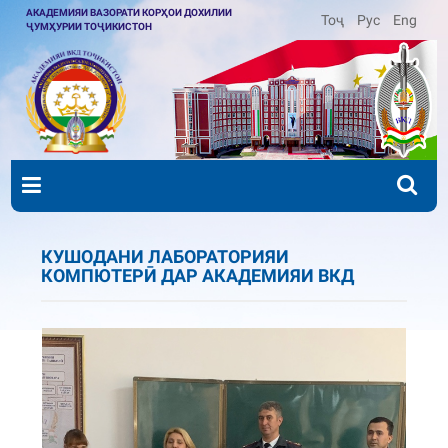
АКАДЕМИЯИ ВАЗОРАТИ КОРҲОИ ДОХИЛИИ
Тоҷ
Рус
Eng
ҶУМҲУРИИ ТОҶИКИСТОН
КУШОДАНИ ЛАБОРАТОРИЯИ
КОМПЮТЕРӢ ДАР АКАДЕМИЯИ ВКД