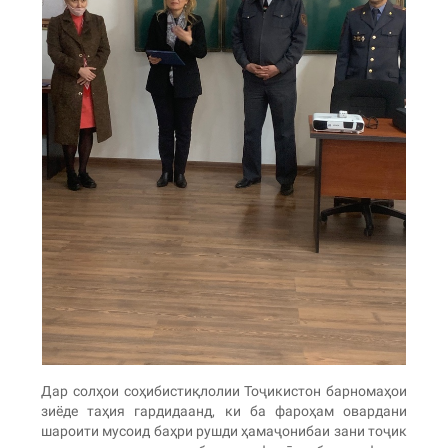
Дар солҳои соҳибистиқлолии Тоҷикистон барномаҳои
зиёде таҳия гардидаанд, ки ба фароҳам овардани
шароити мусоид баҳри рушди ҳамаҷонибаи зани тоҷик