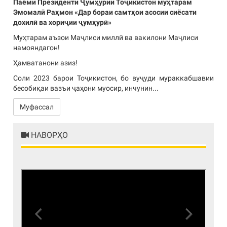
Паёми Президенти Ҷумҳурии Тоҷикистон муҳтарам
Эмомалӣ Раҳмон «Дар бораи самтҳои асосии сиёсати
дохилӣ ва хориҷии ҷумҳурӣ»
Муҳтарам аъзои Маҷлиси миллӣ ва вакилони Маҷлиси
намояндагон!
Ҳамватанони азиз!
Соли 2023 барои Тоҷикистон, бо вуҷуди мураккабшавии
бесобиқаи вазъи ҷаҳони муосир, инчунин...
Муфассал
НАВОРҲО