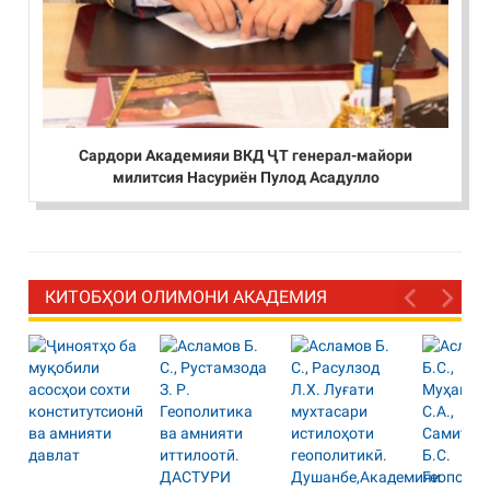
Сардори Академияи ВКД ҶТ генерал-майори
милитсия Насуриён Пулод Асадулло
КИТОБҲОИ ОЛИМОНИ АКАДЕМИЯ