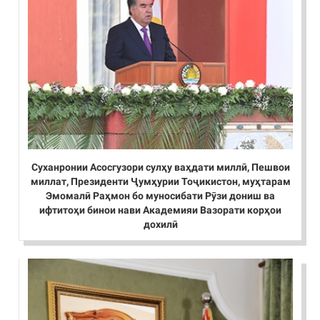
Суханронии Асосгузори сулҳу ваҳдати миллӣ, Пешвои
миллат, Президенти Ҷумҳурии Тоҷикистон, муҳтарам
Эмомалӣ Раҳмон бо муносибати Рӯзи дониш ва
ифтитоҳи бинои нави Академияи Вазорати корҳои
дохилӣ