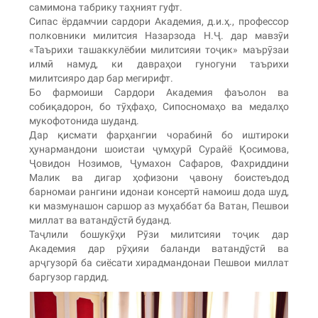
самимона табрику таҳният гуфт.
Сипас ёрдамчии сардори Академия, д.и.ҳ., профессор
полковники милитсия Назарзода Н.Ҷ. дар мавзӯи
«Таърихи ташаккулёбии милитсияи тоҷик» маърӯзаи
илмӣ намуд, ки давраҳои гуногуни таърихи
милитсияро дар бар мегирифт.
Бо фармоиши Сардори Академия фаъолон ва
собиқадорон, бо тӯҳфаҳо, Сипосномаҳо ва медалҳо
мукофотонида шуданд.
Дар қисмати фарҳангии чорабинӣ бо иштироки
ҳунармандони шоистаи ҷумҳурӣ Сурайё Қосимова,
Ҷовидон Нозимов, Ҷумахон Сафаров, Фахриддини
Малик ва дигар ҳофизони ҷавону боистеъдод
барномаи рангини идонаи консертӣ намоиш дода шуд,
ки мазмунашон саршор аз муҳаббат ба Ватан, Пешвои
миллат ва ватандӯстӣ буданд.
Таҷлили бошукӯҳи Рӯзи милитсияи тоҷик дар
Академия дар рӯҳияи баланди ватандӯстӣ ва
арҷгузорӣ ба сиёсати хирадмандонаи Пешвои миллат
баргузор гардид.