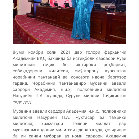
8-уми ноябри соли 2021 дар толори фарҳангии
Академияи ВКД бахшида ба истиқболи сазовори Рӯзи
милитсияи тоҷик бо иштироки роҳбарият,
собиқадорони милитсия, омӯзгорону курсантон
чорабинии тантанавӣ ва консерти идона баргузор
гардид. Чорабинии тантанавиро муовини аввали
сардори Академия, н.и.ҳ., полковники милитсия
Насуриён П.А. кушода, Суруди миллии Тоҷикистон
садо дод.
Муовини аввали сардори Академия, н.и.ҳ., полковники
милитсия Насуриён П.А. мухтасар аз таърихи
милитсия, хизматҳои Пешвои миллат дар
мустаҳкамгардонии милитсия ёдовар шуда, ҳозиринро
ба ин санаи муборак аз номи сардори Академия