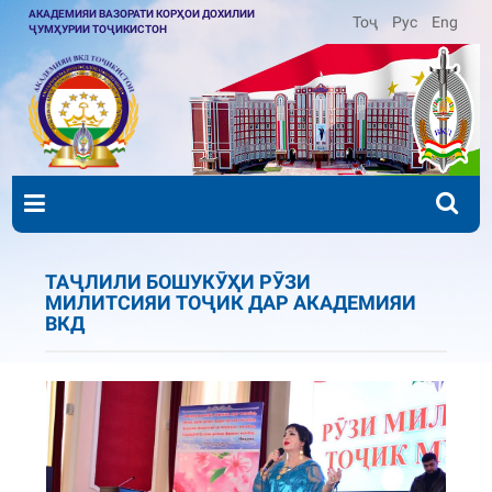
АКАДЕМИЯИ ВАЗОРАТИ КОРҲОИ ДОХИЛИИ
Тоҷ
Рус
Eng
ҶУМҲУРИИ ТОҶИКИСТОН
ТАҶЛИЛИ БОШУКӮҲИ РӮЗИ
МИЛИТСИЯИ ТОҶИК ДАР АКАДЕМИЯИ
ВКД