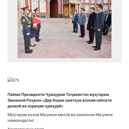
Previous
Next
Паёми Президенти Ҷумҳурии Тоҷикистон муҳтарам
Эмомалӣ Раҳмон «Дар бораи самтҳои асосии сиёсати
дохилӣ ва хориҷии ҷумҳурӣ»
Муҳтарам аъзои Маҷлиси миллӣ ва вакилони Маҷлиси
намояндагон!
Ҳамватанони азиз!