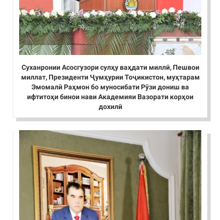
Суханронии Асосгузори сулҳу ваҳдати миллӣ, Пешвои
миллат, Президенти Ҷумҳурии Тоҷикистон, муҳтарам
Эмомалӣ Раҳмон бо муносибати Рӯзи дониш ва
ифтитоҳи бинои нави Академияи Вазорати корҳои
дохилӣ