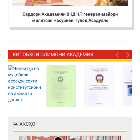
Сардори Академияи ВКД ҶТ генерал-майори
милитсия Насуриён Пулод Асадулло
КИТОБҲОИ ОЛИМОНИ АКАДЕМИЯ
АКСҲО