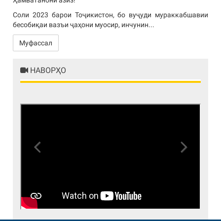
Соли 2023 барои Тоҷикистон, бо вуҷуди мураккабшавии
бесобиқаи вазъи ҷаҳони муосир, инчунин...
Муфассал
НАВОРҲО
Previous
Next