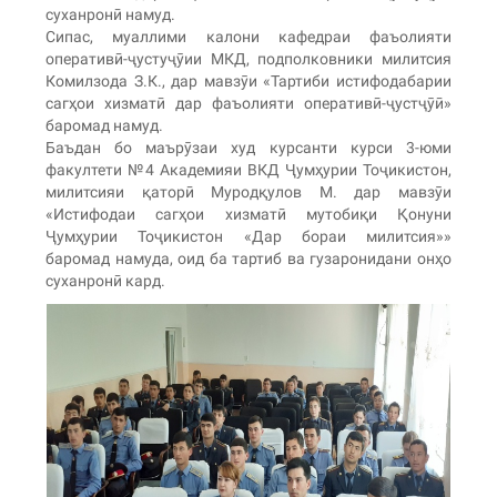
суханронӣ намуд.
Сипас, муаллими калони кафедраи фаъолияти
оперативӣ-ҷустуҷӯии МКД, подполковники милитсия
Комилзода З.К., дар мавзӯи «Тартиби истифодабарии
сагҳои хизматӣ дар фаъолияти оперативӣ-ҷустҷӯӣ»
баромад намуд.
Баъдан бо маърӯзаи худ курсанти курси 3-юми
факултети №4 Академияи ВКД Ҷумҳурии Тоҷикистон,
милитсияи қаторӣ Муродқулов М. дар мавзӯи
«Истифодаи сагҳои хизматӣ мутобиқи Қонуни
Ҷумҳурии Тоҷикистон «Дар бораи милитсия»»
баромад намуда, оид ба тартиб ва гузаронидани онҳо
суханронӣ кард.