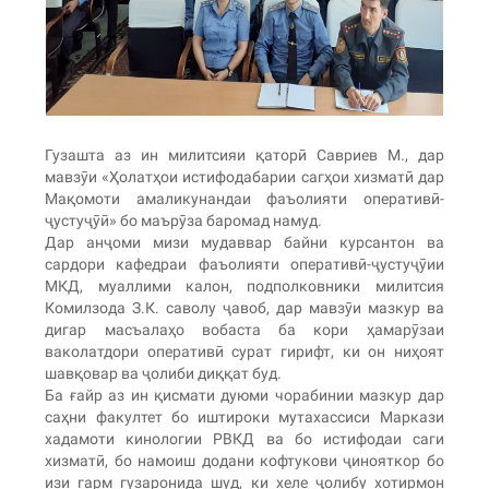
Гузашта аз ин милитсияи қаторӣ Савриев М., дар
мавзӯи «Ҳолатҳои истифодабарии сагҳои хизматӣ дар
Мақомоти амаликунандаи фаъолияти оперативӣ-
ҷустуҷӯӣ» бо маърӯза баромад намуд.
Дар анҷоми мизи мудаввар байни курсантон ва
сардори кафедраи фаъолияти оперативӣ-ҷустуҷӯии
МКД, муаллими калон, подполковники милитсия
Комилзода З.К. саволу ҷавоб, дар мавзӯи мазкур ва
дигар масъалаҳо вобаста ба кори ҳамарӯзаи
ваколатдори оперативӣ сурат гирифт, ки он ниҳоят
шавқовар ва ҷолиби диққат буд.
Ба ғайр аз ин қисмати дуюми чорабинии мазкур дар
саҳни факултет бо иштироки мутахассиси Маркази
хадамоти кинологии РВКД ва бо истифодаи саги
хизматӣ, бо намоиш додани кофтукови ҷинояткор бо
изи гарм гузаронида шуд, ки хеле ҷолибу хотирмон