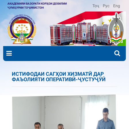
АКАДЕМИЯИ ВАЗОРАТИ КОРҲОИ ДОХИЛИИ
Тоҷ
Рус
Eng
ҶУМҲУРИИ ТОҶИКИСТОН
ИСТИФОДАИ САГҲОИ ХИЗМАТӢ ДАР
ФАЪОЛИЯТИ ОПЕРАТИВӢ-ҶУСТУҶӮӢ