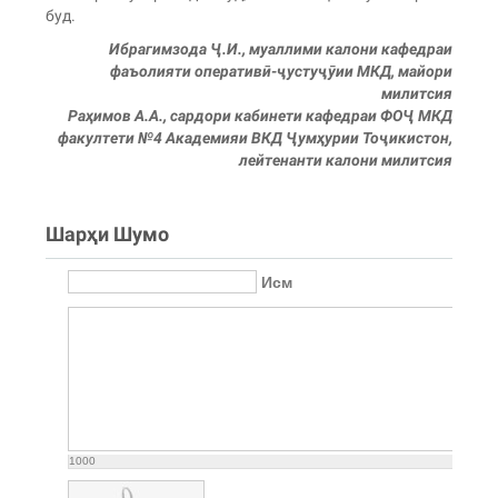
буд.
Ибрагимзода Ҷ.И., муаллими калони кафедраи
фаъолияти оперативӣ-ҷустуҷӯии МКД, майори
милитсия
Раҳимов А.А., сардори кабинети кафедраи ФОҶ МКД
факултети №4 Академияи ВКД Ҷумҳурии Тоҷикистон,
лейтенанти калони милитсия
Шарҳи Шумо
Исм
1000