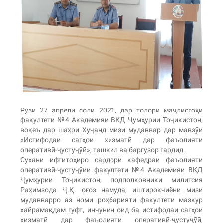
Рӯзи 27 апрели соли 2021, дар толори маҷлисгоҳи
факултети №4 Академияи ВКД Ҷумҳурии Тоҷикистон,
воқеъ дар шаҳри Хуҷанд мизи мудаввар дар мавзӯи
«Истифодаи сагҳои хизматӣ дар фаъолияти
оперативӣ-ҷустуҷӯӣ», ташкил ва баргузор гардид.
Сухани ифтитоҳиро сардори кафедраи фаъолияти
оперативӣ-ҷустуҷӯии факултети №4 Академияи ВКД
Ҷумҳурии Тоҷикистон, подполковники милитсия
Раҳимзода Ҷ.Қ. оғоз намуда, иштирокчиёни мизи
мудавварро аз номи роҳбарияти факултети мазкур
хайрамақдам гуфт, инчунин оид ба истифодаи сагҳои
хизматӣ дар фаъолияти оперативӣ-ҷустуҷӯӣ,