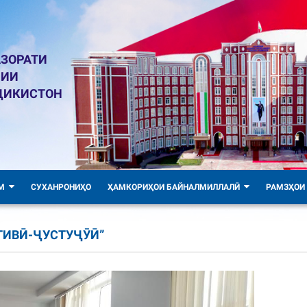
ЗОРАТИ
ЛИИ
ҶИКИСТОН
М
СУХАНРОНИҲО
ҲАМКОРИҲОИ БАЙНАЛМИЛЛАЛӢ
РАМЗҲОИ
ТИВӢ-ҶУСТУҶӮӢ”