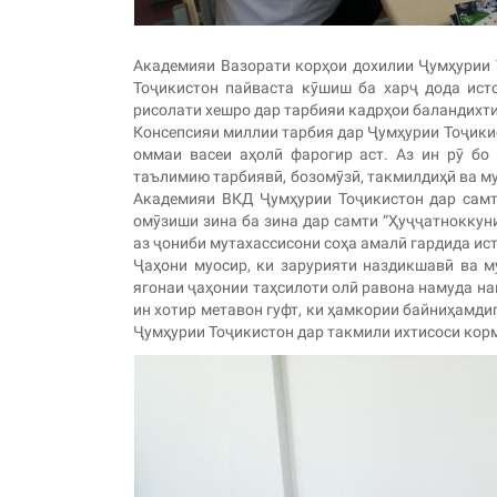
Академияи Вазорати корҳои дохилии Ҷумҳурии 
Тоҷикистон пайваста кӯшиш ба харҷ дода исто
рисолати хешро дар тарбияи кадрҳои баландихти
Консепсияи миллии тарбия дар Ҷумҳурии Тоҷикис
оммаи васеи аҳолӣ фарогир аст. Аз ин рӯ бо
таълимию тарбиявӣ, бозомӯзӣ, такмилдиҳӣ ва 
Академияи ВКД Ҷумҳурии Тоҷикистон дар самти
омӯзиши зина ба зина дар самти “Ҳуҷҷатноккун
аз ҷониби мутахассисони соҳа амалӣ гардида ис
Ҷаҳони муосир, ки зарурияти наздикшавӣ ва 
ягонаи ҷаҳонии таҳсилоти олӣ равона намуда на
ин хотир метавон гуфт, ки ҳамкории байниҳамд
Ҷумҳурии Тоҷикистон дар такмили ихтисоси корм