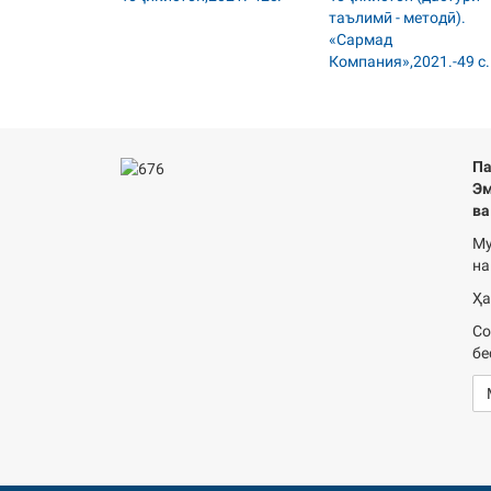
Па
Эм
ва
Му
на
Ҳа
Со
бе