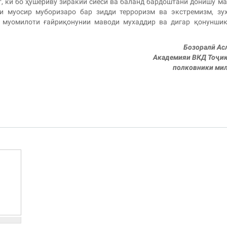
т, ки бо ҳушёриву зиракии сиёсӣ ва баланд бардоштани донишу м
ои муосир муборизаро бар зидди терроризм ва экстремизм, зу
 муомилоти ғайриқонунии маводи мухаддир ва дигар қонуншик
Бозоралӣ Ас
Академияи ВКД Тоҷи
полковники ми