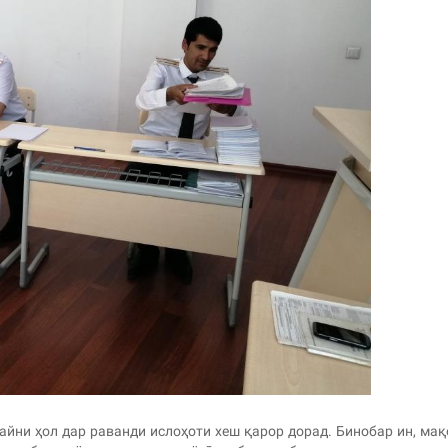
айни ҳол дар раванди ислоҳоти хеш қарор дорад. Бинобар ин, ма