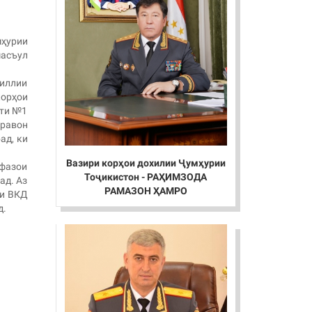
мҳурии
масъул
миллии
корҳои
ети №1
 равон
ад, ки
Вазири корҳои дохилии Ҷумҳурии
 фазои
Тоҷикистон - РАҲИМЗОДА
ад. Аз
РАМАЗОН ҲАМРО
яи ВКД
д.