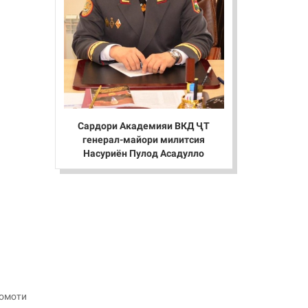
Сардори Академияи ВКД ҶТ
генерал-майори милитсия
Насуриён Пулод Асадулло
қомоти