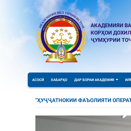
АКАДЕМИЯИ ВА
КОРҲОИ ДОХИ
ҶУМҲУРИИ ТО
АСОСӢ
ХАБАРҲО
ДАР БОРАИ АКАДЕМИЯ
ИЛ
“ҲУҶҶАТНОКИИ ФАЪОЛИЯТИ ОПЕРА