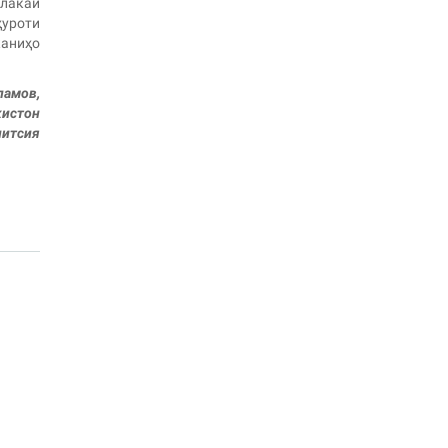
алакаи
ҳуроти
аниҳо
ламов,
кистон
литсия