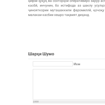
ҳифзи ҳуқуқ ва сохторҳои оперативиро зарур ас
касбӣ, инчунин, бо истифода аз шаклу усулҳ
ҷинояткории муташаккили фаромиллӣ, қочоқу
малакаи касбии хешро тақвият диҳанд.
Шарҳи Шумо
Исм
1000