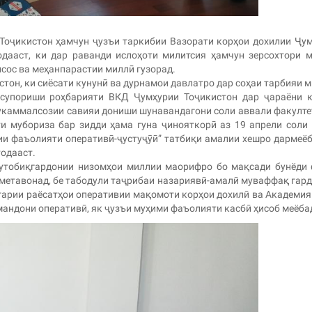
Тоҷикистон ҳамчун ҷузъи таркибии Вазорати корҳои дохилии Ҷу
дааст, ки дар раванди ислоҳоти милитсия ҳамчун зерсохтори 
сос ва меҳанпарастии миллӣ гузорад.
тон, ки сиёсати кунунӣ ва дурнамои давлатро дар соҳаи тарбияи 
 супориши роҳбарияти ВКД Ҷумҳурии Тоҷикистон дар ҷараёни 
мукаммалсозии савияи дониши шунавандагони соли аввали факулт
 мубориза бар зидди ҳама гуна ҷинояткорӣ аз 19 апрели соли
ии фаъолияти оперативӣ-ҷустуҷӯӣ” татбиқи амалии хешро дармеёб
тодааст.
мутобиқгардонии низомҳои миллии маорифро бо мақсади бунёди
метавонад, бе табодули таҷрибаи назариявӣ-амалӣ муваффақ гард
игарии раёсатҳои оперативии мақомоти корҳои дохилӣ ва Академи
андони оперативӣ, як ҷузъи муҳими фаъолияти касбӣ ҳисоб меёба