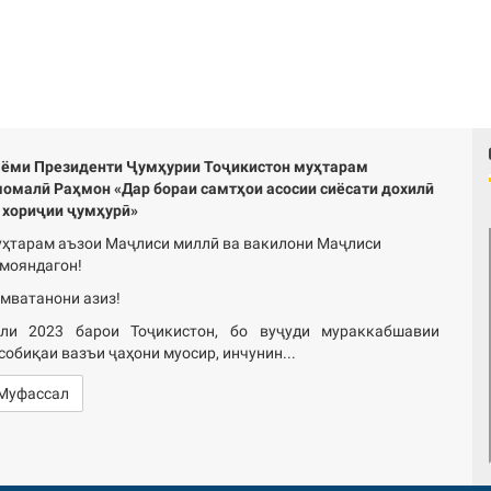
ёми Президенти Ҷумҳурии Тоҷикистон муҳтарам
омалӣ Раҳмон «Дар бораи самтҳои асосии сиёсати дохилӣ
 хориҷии ҷумҳурӣ»
ҳтарам аъзои Маҷлиси миллӣ ва вакилони Маҷлиси
мояндагон!
мватанони азиз!
ли 2023 барои Тоҷикистон, бо вуҷуди мураккабшавии
собиқаи вазъи ҷаҳони муосир, инчунин...
Муфассал