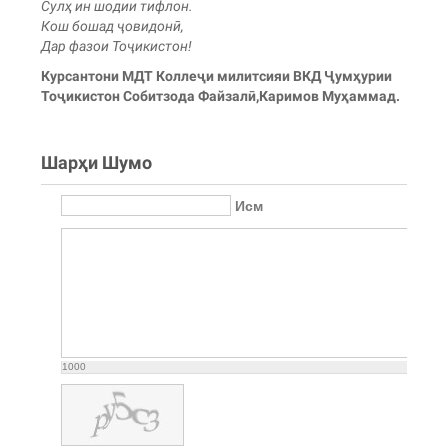
Сулҳ ин шодии тифлон.
Кош бошад ҷовидонӣ,
Дар фазои Тоҷикистон!
Курсантони МДТ Коллеҷи милитсияи ВКД Ҷумҳурии
Тоҷикистон Собитзода Файзалӣ,Каримов Муҳаммад.
Шарҳи Шумо
Исм
1000