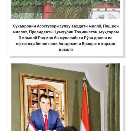
Суханронии Асосгузори сулҳу ваҳдати миллӣ, Пешвои
миллат, Президенти Ҷумҳурии Тоҷикистон, муҳтарам
Эмомалӣ Раҳмон бо муносибати Рӯзи дониш ва
ифтитоҳи бинои нави Академияи Вазорати корҳои
дохилӣ