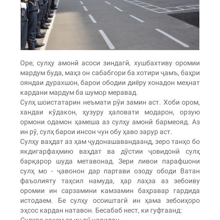
Оре, сулҳу амонӣ асоси зиндагӣ, хушбахтиву оромии
мардум буда, маҳз он сабабгори ба хотири ҷамъ, баҳри
ояндаи дурахшон, барои ободии диёру хонадон меҳнат
кардани мардум ба шумор меравад.
Сулҳ шоистатарин неъмати рӯи замин аст. Хоби ором,
хандаи кӯдакон, ҳузуру ҳаловати модарон, орзую
ормони одамон ҳамеша аз сулҳу амонӣ бармеояд. Аз
ин рӯ, сулҳ барои инсон чун обу ҳаво зарур аст.
Сулҳу ваҳдат аз ҳам ҷудонашавандаанд, зеро танҳо бо
якдигарфаҳмию ваҳдат ва дӯстии ҷовидонӣ сулҳ
барқарор шуда метавонад. Зери ливои парафшони
сулҳ мо - ҷавонон дар партави озоду ободи Ватан
фаъолияту таҳсил намуда, ҳар лаҳза аз зебоиву
оромии ин сарзамини камзамин баҳравар гардида
истодаем. Бе сулҳу осоиштагӣ ин ҳама зебоиҳоро
эҳсос кардан натавон. Бесабаб нест, ки гуфтаанд:
Сулҳро хоҳем аз ин рӯ ҷовидон,