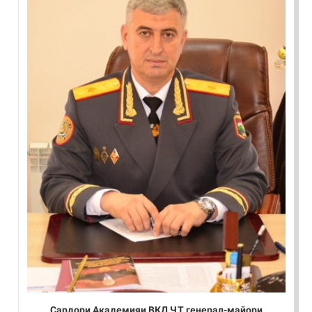
Сардори Академияи ВКД ҶТ генерал-майори