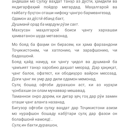
андешаи мо Сулҳу ваҳдат танҳо аз дӯстӣ, ҳамдилӣ ва
якдигарфаҳмӣ пойдор мегардад. Маҳалгароӣ ва
ғайбату буҳтон оташи нифоқу ҷангро бармеангезад.
Одамон аз дӯстӣ ёбанд бахт,
Душманӣ орад ба мардум рӯзи сахт.
Махсусан маҳалгароӣ боиси ҷангу хархашаи
ҳамватанон шуда метавонад.
Мо бояд ба фаҳми он бирасем, ки ҳама фарзандони
Тоҷикистонем, чи хатлонию, чи зарафшонию, чи
бадахшонӣ.
Бояд қайд намуд, ки ҷангу ҷидол ва душманӣ ба
ҷамъият танҳо харобию даҳшат меорад. Дар ҳақиқат,
ҷанг балое, офатест, ки ободиҳоро вайрон месозад.
Доғи ҷанг як умр дар дили одамон мемонад.
Сулҳ бошад офтоби дурахшон аст, ки аз нурҳои
ҷонбахши он олам мунаввар мешавад.
Таманнои онро дорем, ки дигар ҳеҷ гоҳ дар рӯи замин
оташи ҷанг аланга назанад.
Бигузор офтоби сулҳу ваҳдат дар Тоҷикистони азизи
мо нурафшон бошаду кабӯтари сулҳ дар фазои он
болафшонӣ намояд!..
Сулҳ ин бахти дурахшон,