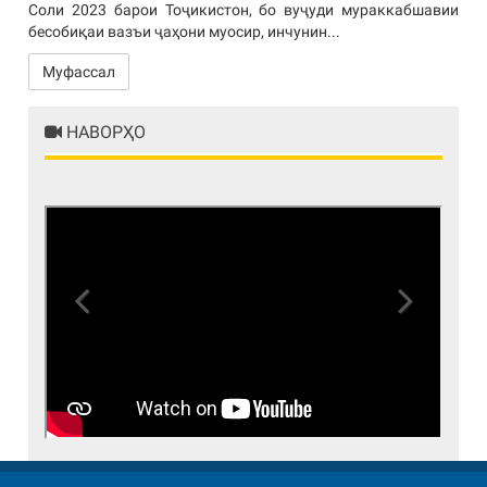
Соли 2023 барои Тоҷикистон, бо вуҷуди мураккабшавии
бесобиқаи вазъи ҷаҳони муосир, инчунин...
Муфассал
НАВОРҲО
Previous
Next