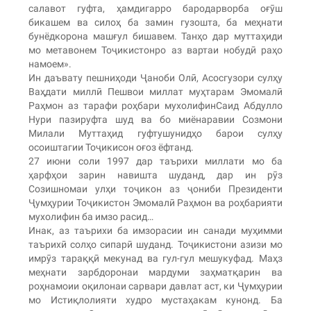
салавот гуфта, ҳамдигарро бародарворба оғӯш
бикашем ва силоҳ ба замин гузошта, ба меҳнати
бунёдкорона машғул бишавем. Танҳо дар муттаҳиди
мо метавонем Тоҷикистонро аз вартаи нобудӣ раҳо
намоем».
Ин даъвату пешниҳоди Ҷаноби Олӣ, Асосгузори сулҳу
Ваҳдати миллӣ Пешвои миллат муҳтарам Эмомалӣ
Раҳмон аз тарафи роҳбари мухолифинСаид Абдулло
Нури пазируфта шуд ва бо миёнаравии Созмони
Милали Муттаҳид гуфтушунидҳо барои сулҳу
осоиштагии Тоҷикисон оғоз ёфтанд.
27 июни соли 1997 дар таърихи миллати мо ба
ҳарфҳои зарин навишта шуданд, дар ин рӯз
Созишномаи улҳи тоҷикон аз ҷониби Президенти
Ҷумҳурии Тоҷикистон Эмомалӣ Раҳмон ва роҳбарияти
мухолифин ба имзо расид…
Инак, аз таърихи ба имзорасии ин санади муҳимми
таърихӣ солҳо сипарӣ шуданд. Тоҷикистони азизи мо
имрӯз тараққӣ мекунад ва гул-гул мешукуфад. Маҳз
меҳнати зарбдоронаи мардуми заҳматқарин ва
роҳнамоии оқилонаи сарвари давлат аст, ки Ҷумҳурии
мо Истиқлолияти худро мустаҳакам кунонд. Ба