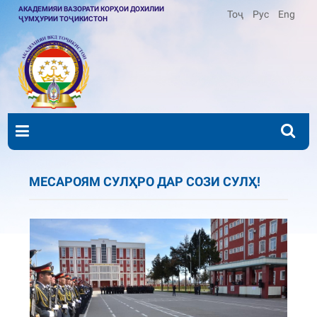
АКАДЕМИЯИ ВАЗОРАТИ КОРҲОИ ДОХИЛИИ
Тоҷ
Рус
Eng
ҶУМҲУРИИ ТОҶИКИСТОН
МЕСАРОЯМ СУЛҲРО ДАР СОЗИ СУЛҲ!