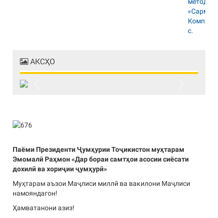
АКСҲО
Previous
Next
Паёми Президенти Ҷумҳурии Тоҷикистон муҳтарам
Эмомалӣ Раҳмон «Дар бораи самтҳои асосии сиёсати
дохилӣ ва хориҷии ҷумҳурӣ»
Муҳтарам аъзои Маҷлиси миллӣ ва вакилони Маҷлиси
намояндагон!
Ҳамватанони азиз!