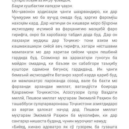
Баҳри хушбахтии халқҳои ҷаҳон.
Мо-ҷавонон ҳодисаҳои ҷанги шаҳрвандиро, ки дар
Ҷумҳурии мо ба вуҷуд омада буд, ҳаргиз фаромӯш
нахоҳем кард. Дар натиҷаи он кишвари моро бӯҳрони
иқтисодиву иҷтимоӣ ва фарҳанигию мазҳабӣ фаро
гирифта, онро ба харобазор табдил дода буд. Дар он
лаҳзаҳои мудҳиш дар Тоҷикис- тони азизи мо
кашмакашиҳои сиёсӣ авҷ гирифта, хатари нестшавии
мамлакати мо дар харитаи сиёсии ҷаҳон пешбинӣ
гардида буд. Созмонҳо ва ҳаракатҳои гуногун ба
майдон омаданд, ки баъзеи он сабабгори таъқибу
куштори одамони бегуноҳ гардиданд. Ин ҷанги
бемаънӣ иқтисодиёти Ватанро хароб карда қариб буд,
ки мамлакатро пароканда созад, вале ба бахти мо
фарзанди арзандаи миллат, ватандӯсти боирода
Қаҳрамони Тоҷикистон, Асосгузори сулҳу Ваҳдати
миллӣ, Пешвои миллат муҳтарам Эмомалӣ Раҳмон бо
ташаббуси сулҳпарваронааш Тоҷкистони азиятдидаро
аз вартаи ҳалокат наҷод дод. Пешвои миллат
муҳтарам Эмомалӣ Раҳмон ба мухолифин, ки дар
сангарҳо нишаста буданд, чунин муроҷиат намуд:
«Биёед, кинаю адоватро як сӯ гузорем, ба гузашта