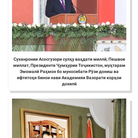
Суханронии Асосгузори сулҳу ваҳдати миллӣ, Пешвои
миллат, Президенти Ҷумҳурии Тоҷикистон, муҳтарам
Эмомалӣ Раҳмон бо муносибати Рӯзи дониш ва
ифтитоҳи бинои нави Академияи Вазорати корҳои
дохилӣ