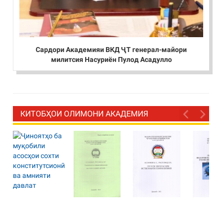
Сардори Академияи ВКД ҶТ генерал-майори
милитсия Насуриён Пулод Асадулло
КИТОБҲОИ ОЛИМОНИ АКАДЕМИЯ