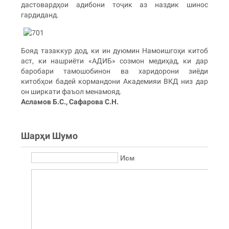
дастовардҳои адибони тоҷик аз наздик шинос
гардиданд.
Бояд тазаккур дод, ки ин дуюмин Намоишгоҳи китоб
аст, ки нашриёти «АДИБ» созмон медиҳад, ки дар
баробари тамошобинон ва харидорони зиёди
китобҳои бадеӣ кормандони Академияи ВКД низ дар
он ширкати фаъол менамояд.
Асламов Б.С., Сафарова С.Н.
Шарҳи Шумо
Исм