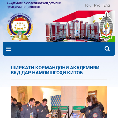
АКАДЕМИЯИ ВАЗОРАТИ КОРҲОИ ДОХИЛИИ
Тоҷ
Рус
Eng
ҶУМҲУРИИ ТОҶИКИСТОН
ШИРКАТИ КОРМАНДОНИ АКАДЕМИЯИ
ВКД ДАР НАМОИШГОҲИ КИТОБ