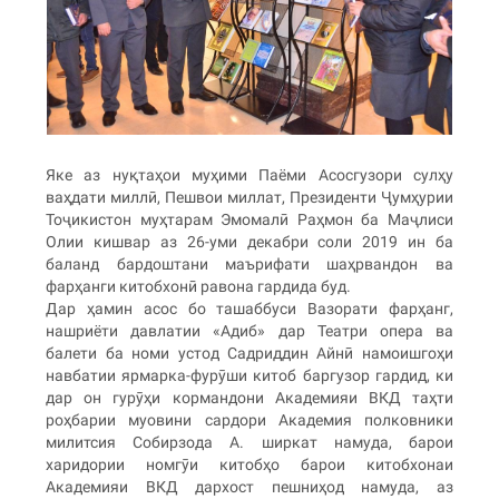
Яке аз нуқтаҳои муҳими Паёми Асосгузори сулҳу
ваҳдати миллӣ, Пешвои миллат, Президенти Ҷумҳурии
Тоҷикистон муҳтарам Эмомалӣ Раҳмон ба Маҷлиси
Олии кишвар аз 26-уми декабри соли 2019 ин ба
баланд бардоштани маърифати шаҳрвандон ва
фарҳанги китобхонӣ равона гардида буд.
Дар ҳамин асос бо ташаббуси Вазорати фарҳанг,
нашриёти давлатии «Адиб» дар Театри опера ва
балети ба номи устод Садриддин Айнӣ намоишгоҳи
навбатии ярмарка-фурӯши китоб баргузор гардид, ки
дар он гурӯҳи кормандони Академияи ВКД таҳти
роҳбарии муовини сардори Академия полковники
милитсия Собирзода А. ширкат намуда, барои
харидории номгӯи китобҳо барои китобхонаи
Академияи ВКД дархост пешниҳод намуда, аз