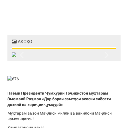
АКСҲО
Previous
Next
Паёми Президенти Ҷумҳурии Тоҷикистон муҳтарам
Эмомалӣ Раҳмон «Дар бораи самтҳои асосии сиёсати
дохилӣ ва хориҷии ҷумҳурӣ»
Муҳтарам аъзои Маҷлиси миллӣ ва вакилони Маҷлиси
намояндагон!
Ҳамватанони азиз!