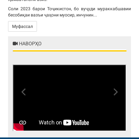
Соли 2023 барои Тоҷикистон, бо вуҷуди мураккабшавии
бесобиқаи вазъи ҷаҳони муосир, инчунин...
Муфассал
НАВОРҲО
Previous
Next