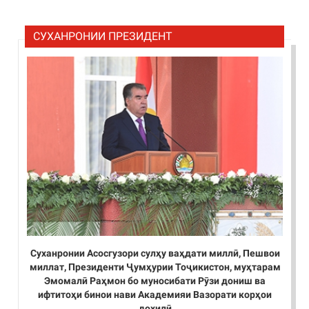
СУХАНРОНИИ ПРЕЗИДЕНТ
Суханронии Асосгузори сулҳу ваҳдати миллӣ, Пешвои
миллат, Президенти Ҷумҳурии Тоҷикистон, муҳтарам
Эмомалӣ Раҳмон бо муносибати Рӯзи дониш ва
ифтитоҳи бинои нави Академияи Вазорати корҳои
дохилӣ