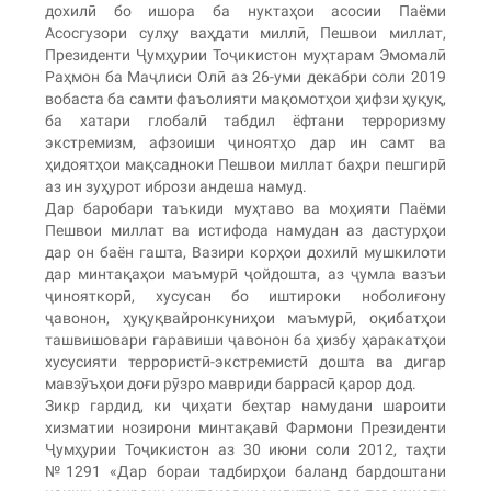
дохилӣ бо ишора ба нуктаҳои асосии Паёми
Асосгузори сулҳу ваҳдати миллӣ, Пешвои миллат,
Президенти Ҷумҳурии Тоҷикистон муҳтарам Эмомалӣ
Раҳмон ба Маҷлиси Олӣ аз 26-уми декабри соли 2019
вобаста ба самти фаъолияти мақомотҳои ҳифзи ҳуқуқ,
ба хатари глобалӣ табдил ёфтани терроризму
экстремизм, афзоиши ҷиноятҳо дар ин самт ва
ҳидоятҳои мақсадноки Пешвои миллат баҳри пешгирӣ
аз ин зуҳурот ибрози андеша намуд.
Дар баробари таъкиди муҳтаво ва моҳияти Паёми
Пешвои миллат ва истифода намудан аз дастурҳои
дар он баён гашта, Вазири корҳои дохилӣ мушкилоти
дар минтақаҳои маъмурӣ ҷойдошта, аз ҷумла вазъи
ҷинояткорӣ, хусусан бо иштироки ноболиғону
ҷавонон, ҳуқуқвайронкуниҳои маъмурӣ, оқибатҳои
ташвишовари гаравиши ҷавонон ба ҳизбу ҳаракатҳои
хусусияти террористӣ-экстремистӣ дошта ва дигар
мавзӯъҳои доғи рӯзро мавриди баррасӣ қарор дод.
Зикр гардид, ки ҷиҳати беҳтар намудани шароити
хизматии нозирони минтақавӣ Фармони Президенти
Ҷумҳурии Тоҷикистон аз 30 июни соли 2012, таҳти
№1291 «Дар бораи тадбирҳои баланд бардоштани