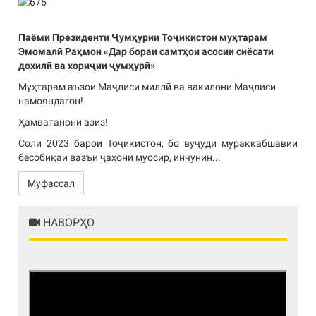
Паёми Президенти Ҷумҳурии Тоҷикистон муҳтарам
Эмомалӣ Раҳмон «Дар бораи самтҳои асосии сиёсати
дохилӣ ва хориҷии ҷумҳурӣ»
Муҳтарам аъзои Маҷлиси миллӣ ва вакилони Маҷлиси
намояндагон!
Ҳамватанони азиз!
Соли 2023 барои Тоҷикистон, бо вуҷуди мураккабшавии
бесобиқаи вазъи ҷаҳони муосир, инчунин...
Муфассал
НАВОРҲО