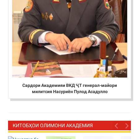
Сардори Академияи ВКД ҶТ генерал-майори
милитсия Насуриён Пулод Асадулло
КИТОБҲОИ ОЛИМОНИ АКАДЕМИЯ