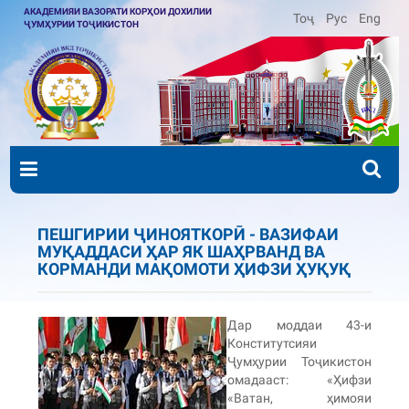
АКАДЕМИЯИ ВАЗОРАТИ КОРҲОИ ДОХИЛИИ
Тоҷ
Рус
Eng
ҶУМҲУРИИ ТОҶИКИСТОН
ПЕШГИРИИ ҶИНОЯТКОРӢ - ВАЗИФАИ
МУҚАДДАСИ ҲАР ЯК ШАҲРВАНД ВА
КОРМАНДИ МАҚОМОТИ ҲИФЗИ ҲУҚУҚ
Дар моддаи 43-и
Конститутсияи
Ҷумҳурии Тоҷикистон
омадааст: «Ҳифзи
«Ватан, ҳимояи