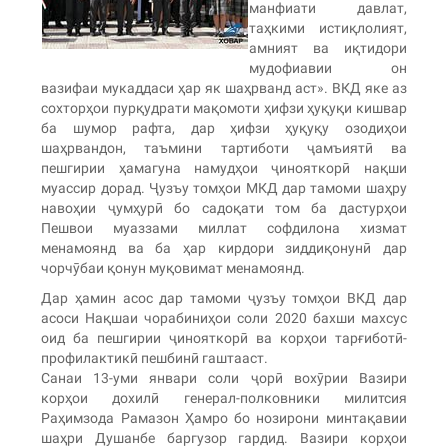
манфиати давлат,
таҳкими истиқлолият,
амният ва иқтидори
мудофиавии он
вазифаи мукаддаси ҳар як шаҳрванд аст». ВКД яке аз
сохторҳои пурқудрати мақомоти ҳифзи ҳуқуқи кишвар
ба шумор рафта, дар ҳифзи ҳуқуқу озодиҳои
шаҳрвандон, таъмини тартиботи ҷамъиятӣ ва
пешгирии ҳамагуна намудҳои ҷинояткорӣ нақши
муассир дорад. Ҷузъу томҳои МКД дар тамоми шаҳру
навоҳии ҷумҳурӣ бо садоқати том ба дастурҳои
Пешвои муаззами миллат софдилона хизмат
менамоянд ва ба ҳар кирдори зиддиқонунӣ дар
чорчӯбаи қонун муқовимат менамоянд.
Дар ҳамин асос дар тамоми ҷузъу томҳои ВКД дар
асоси Нақшаи чорабиниҳои соли 2020 бахши махсус
оид ба пешгирии ҷинояткорӣ ва корҳои тарғиботӣ-
профилактикӣ пешбинӣ гаштааст.
Санаи 13-уми январи соли ҷорӣ вохӯрии Вазири
корҳои дохилӣ генерал-полковники милитсия
Раҳимзода Рамазон Ҳамро бо нозирони минтақавии
шаҳри Душанбе баргузор гардид. Вазири корҳои