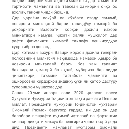
нақши нозирони минтақавии милитсия дар таъминоти
тартиботи ҷамъиятӣ ва тавсеаи ҳамкории онҳо бо
аҳолӣ», такони ҷиддӣ бахшид.
Дар ҷараёни вохӯрӣ ва сӯҳбати озоду самимӣ,
нозирони минтақавӣ барои таваҷҷӯҳу ғамхорӣ ба
роҳбарияти Вазорати корҳои дохилӣ изҳори
миннатдорӣ намуда, ҷиҳати ҳалли мушкилот дар
рафти фаъолияти хизматӣ таклифу пешниҳодҳои
худро иброз дошанд.
Дар хотимаи вохӯрӣ Вазири корҳои дохилӣ генерал-
полковники милитсия Раҳимзода Рамазон Ҳамро ба
нозирони минтақавӣ барои боз ҳам тақвият
бахшидани ҳамкорӣ бо аҳолӣ, мубориза бар зидди
ҷинояткорӣ, таъмини тартиботи ҷамъиятӣ ва
ошкорсозии кирдорҳои зиддиҳуқуқӣ як қатор дастуру
супоришҳои мушаххас дод.
Санаи 20-уми январи соли 2020 ҷаласаи васеи
Ҳукумати Ҷумҳурии Тоҷикистон таҳти раёсати Пешвои
миллат, Президенти Ҷумҳурии Тоҷикистон муҳтарам
Эмомалӣ Раҳмон баргузор гардид, ки дар он дар
баробари пешрафти иҷтимоӣ-иқтисодӣ ва фарҳангии
кишвар дикқати махсус ба пешгирии ҷинояткорӣ дода
шуд. Президенти мамлакат муҳтарам Эмомалӣ