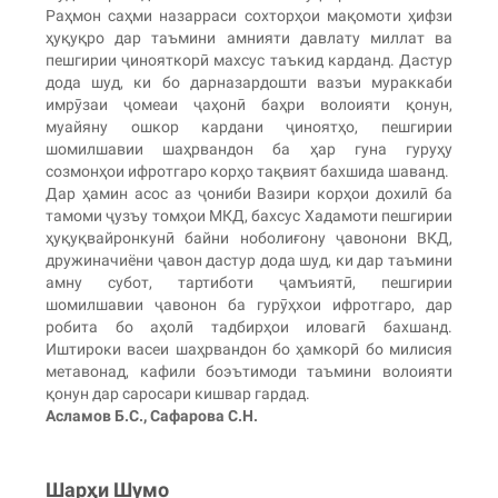
Раҳмон саҳми назарраси сохторҳои мақомоти ҳифзи
ҳуқуқро дар таъмини амнияти давлату миллат ва
пешгирии ҷинояткорӣ махсус таъкид карданд. Дастур
дода шуд, ки бо дарназардошти вазъи мураккаби
имрӯзаи ҷомеаи ҷаҳонӣ баҳри волоияти қонун,
муайяну ошкор кардани ҷиноятҳо, пешгирии
шомилшавии шаҳрвандон ба ҳар гуна гуруҳу
созмонҳои ифротгаро корҳо тақвият бахшида шаванд.
Дар ҳамин асос аз ҷониби Вазири корҳои дохилӣ ба
тамоми ҷузъу томҳои МКД, бахсус Хадамоти пешгирии
ҳуқуқвайронкунӣ байни ноболиғону ҷавонони ВКД,
дружиначиёни ҷавон дастур дода шуд, ки дар таъмини
амну субот, тартиботи ҷамъиятӣ, пешгирии
шомилшавии ҷавонон ба гурӯҳхои ифротгаро, дар
робита бо аҳолӣ тадбирҳои иловагӣ бахшанд.
Иштироки васеи шаҳрвандон бо ҳамкорӣ бо милисия
метавонад, кафили боэътимоди таъмини волоияти
қонун дар саросари кишвар гардад.
Асламов Б.С., Сафарова С.Н.
Шарҳи Шумо