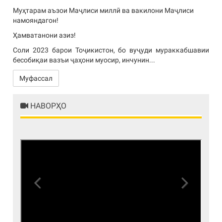
Муҳтарам аъзои Маҷлиси миллӣ ва вакилони Маҷлиси
намояндагон!
Ҳамватанони азиз!
Соли 2023 барои Тоҷикистон, бо вуҷуди мураккабшавии
бесобиқаи вазъи ҷаҳони муосир, инчунин...
Муфассал
НАВОРҲО
Previous
Next