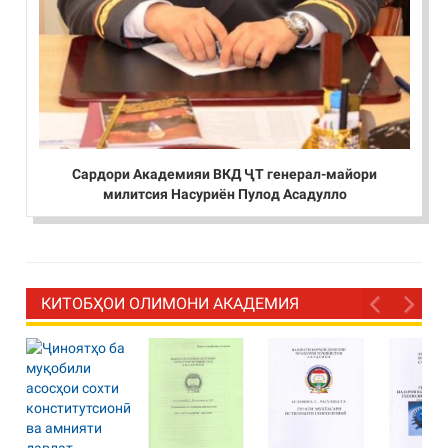
Сардори Академияи ВКД ҶТ генерал-майори
милитсия Насуриён Пулод Асадулло
КИТОБҲОИ ОЛИМОНИ АКАДЕМИЯ