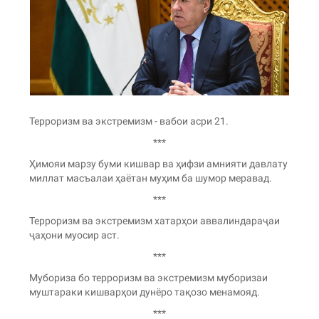
Терроризм ва экстремизм - вабои асри 21.
***
Ҳимояи марзу буми кишвар ва ҳифзи амнияти давлату
миллат масъалаи ҳаётан муҳим ба шумор меравад.
***
Терроризм ва экстремизм хатарҳои аввалиндараҷаи
ҷаҳони муосир аст.
***
Мубориза бо терроризм ва экстремизм муборизаи
муштараки кишварҳои дунёро тақозо менамояд.
***