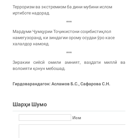
Терроризм ва экстремизм ба дини мубини ислом
иртиботе надорад.
***
Мардуми Ҷумҳурии Тоҷикистони соҳибистиқлол
намегузоранд, ки зиндагии орому осудаи ӯро касе
халалдор намояд.
***
Зиракии сиёсӣ омили амният, ваҳдати миллӣ ва
волоияти қонун мебошад.
Гирдоварандагон: Асламов Б.С., Сафарова С.Н.
Шарҳи Шумо
Исм