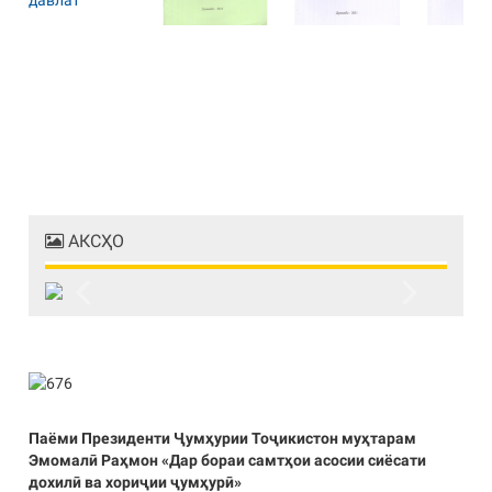
АКСҲО
Previous
Next
Паёми Президенти Ҷумҳурии Тоҷикистон муҳтарам
Эмомалӣ Раҳмон «Дар бораи самтҳои асосии сиёсати
дохилӣ ва хориҷии ҷумҳурӣ»