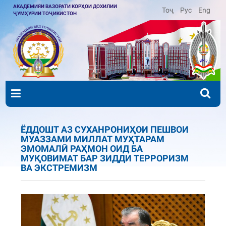
АКАДЕМИЯИ ВАЗОРАТИ КОРҲОИ ДОХИЛИИ
Тоҷ
Рус
Eng
ҶУМҲУРИИ ТОҶИКИСТОН
ЁДДОШТ АЗ СУХАНРОНИҲОИ ПЕШВОИ
МУАЗЗАМИ МИЛЛАТ МУҲТАРАМ
ЭМОМАЛӢ РАҲМОН ОИД БА
МУҚОВИМАТ БАР ЗИДДИ ТЕРРОРИЗМ
ВА ЭКСТРЕМИЗМ