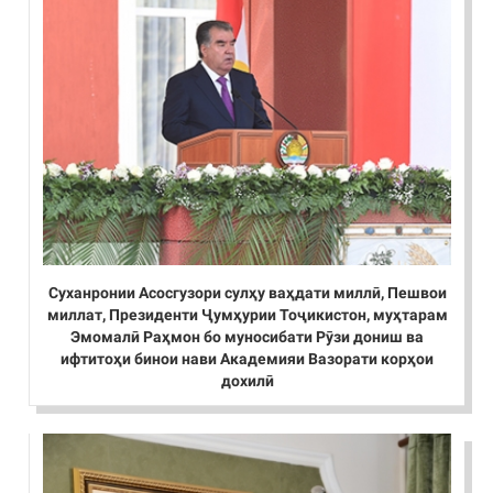
Суханронии Асосгузори сулҳу ваҳдати миллӣ, Пешвои
миллат, Президенти Ҷумҳурии Тоҷикистон, муҳтарам
Эмомалӣ Раҳмон бо муносибати Рӯзи дониш ва
ифтитоҳи бинои нави Академияи Вазорати корҳои
дохилӣ