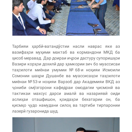
Тарбияи ҳарбӣ-ватандӯстии насли наврас яке аз
вазифаҳои муҳими мактаб ва кормандони МКД ба
ҳисоб меравад. Дар доираи иҷрои дастуру супоришҳои
Вазири корҳои дохилӣ дар ҳамкории зич бо муассисаи
таҳсилоти миёнаи умумии №68-и ноҳияи Исмоили
Сомонии шаҳри Душанбе ва муассисаҳои таҳсилоти
миёнаи №53-и ноҳияи Варзоб дар Академияи ВКД аз
ҷониби омӯзгорони кафедраи омодагии ҷисмонӣ ва
тактикаи махсус дарси амалӣ ва назариявӣ оиди
аслиҳаи оташфишон, қоидаҳои бехатарии он, ба
қисмҳо ҷудо намудани силоҳ ва тартиби тирпаронии
лазерӣ гузаронида шуд.