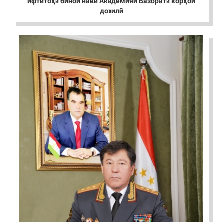
ифтитоҳи бинои нави Академияи Вазорати корҳои
дохилӣ