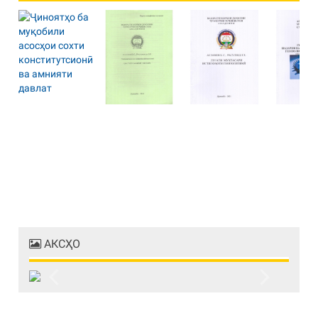
АКСҲО
Previous
Next