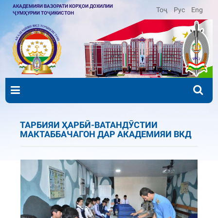
АКАДЕМИЯИ ВАЗОРАТИ КОРҲОИ ДОХИЛИИ
Тоҷ
Рус
Eng
ҶУМҲУРИИ ТОҶИКИСТОН
ТАРБИЯИ ҲАРБӢ-ВАТАНДӮСТИИ
МАКТАББАЧАГОН ДАР АКАДЕМИЯИ ВКД