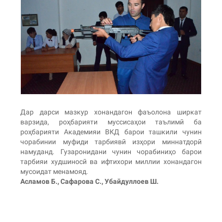
Дар дарси мазкур хонандагон фаъолона ширкат
варзида, роҳбарияти муссисаҳои таълимӣ ба
роҳбарияти Академияи ВКД барои ташкили чунин
чорабинии муфиди тарбиявӣ изҳори миннатдорӣ
намуданд. Гузаронидани чунин чорабиниҳо барои
тарбияи худшиносӣ ва ифтихори миллии хонандагон
мусоидат менамояд.
Асламов Б., Сафарова С., Убайдуллоев Ш.