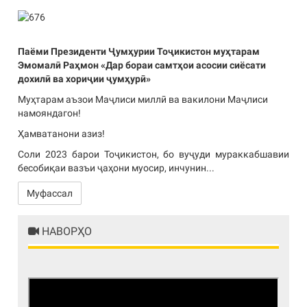
Паёми Президенти Ҷумҳурии Тоҷикистон муҳтарам
Эмомалӣ Раҳмон «Дар бораи самтҳои асосии сиёсати
дохилӣ ва хориҷии ҷумҳурӣ»
Муҳтарам аъзои Маҷлиси миллӣ ва вакилони Маҷлиси
намояндагон!
Ҳамватанони азиз!
Соли 2023 барои Тоҷикистон, бо вуҷуди мураккабшавии
бесобиқаи вазъи ҷаҳони муосир, инчунин...
Муфассал
НАВОРҲО