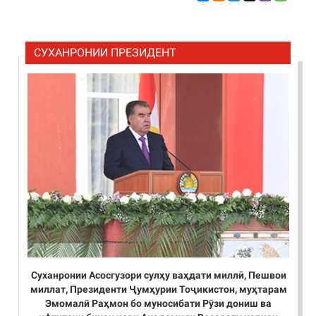
СУХАНРОНИИ ПРЕЗИДЕНТ
Суханронии Асосгузори сулҳу ваҳдати миллӣ, Пешвои
миллат, Президенти Ҷумҳурии Тоҷикистон, муҳтарам
Эмомалӣ Раҳмон бо муносибати Рӯзи дониш ва