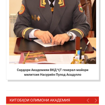
Сардори Академияи ВКД ҶТ генерал-майори
милитсия Насуриён Пулод Асадулло
КИТОБҲОИ ОЛИМОНИ АКАДЕМИЯ