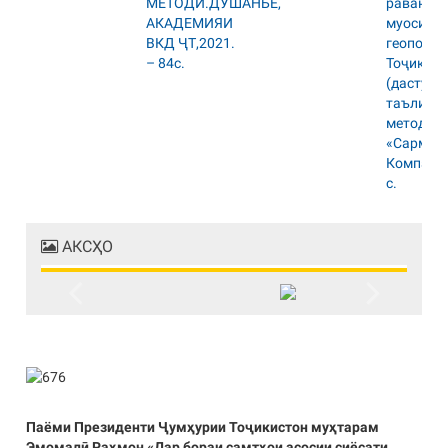
АКСҲО
Previous
Next
Паёми Президенти Ҷумҳурии Тоҷикистон муҳтарам
Эмомалӣ Раҳмон «Дар бораи самтҳои асосии сиёсати