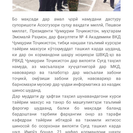
Бо мақсади дар амал ҷорӣ намудани дастуру
супоришоти Асосгузори сулҳу ваҳдати миллӣ, Пешвои
миллат, Президенти Ҷумҳурии Тоҷикистон, муҳтарам
Эмомалӣ Раҳмон, дар факултети № 4 Академияи ВКД
Ҷумҳурии Тоҷикистон, тибқи нақшаи таълимӣ курсҳои
тайёрии махсуси кӯтоҳмуддат ташкил карда шуданд,
ки дар он кормандони шаҳру ноҳияҳои ШВКД-ҳо ва
РВКД Ҷумҳурии Тоҷикистон дар вилояти Суғд таҳсил
намуда, аз масъалаҳои хуҷҷатнигорӣ дар МКД,
навовариҳо ва талаботҳо дар масъалаи забони
тоҷикӣ, омӯзиши забони русӣ, навовариҳо ва
барномаҳои муосир дар ҷодаи информатика аз наздик
шинос шуданд.
Дар муддати ду ҳафтаи таҳсил шунавандагони курси
тайёрии махсус на танҳо бо машғулиятҳои таълимӣ
фарогир шудаанд, балки бо мақсади баланд
бардоштани тарбияи фарҳангии онҳо аз тарафи
кафедраи тайёрии ибтидоӣ ва такмили ихтисос
шиносоӣ бо осорхонаи вилояти Суғд ташкил карда
шуд. Имрӯз бошад, 21 нафар кормандони шаҳру