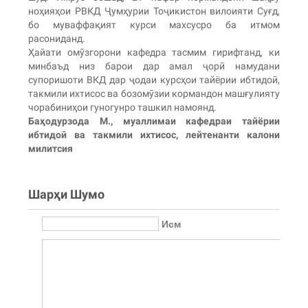
ноҳияҳои РВКД Ҷумҳурии Тоҷикистон вилоияти Суғд,
бо муваффақият курси махсусро ба итмом
расониданд.
Ҳайати омӯзгорони кафедра тасмим гирифтанд, ки
минбаъд низ барои дар амал ҷорӣ намудани
супоришоти ВКД дар ҷодаи курсҳои тайёрии ибтидоӣ,
такмили ихтисос ва бозомӯзии кормандон машғулияту
чорабиниҳои гуногунро ташкил намоянд.
Баҳодурзода М., муаллимаи кафедраи тайёрии
ибтидоӣ ва такмили ихтисос, лейтенанти калони
милитсия
Шарҳи Шумо
Исм