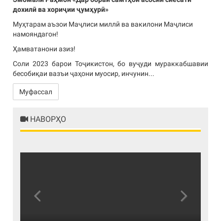
дохилӣ ва хориҷии ҷумҳурӣ»
Муҳтарам аъзои Маҷлиси миллӣ ва вакилони Маҷлиси
намояндагон!
Ҳамватанони азиз!
Соли 2023 барои Тоҷикистон, бо вуҷуди мураккабшавии
бесобиқаи вазъи ҷаҳони муосир, инчунин...
Муфассал
НАВОРҲО
Previous
Next