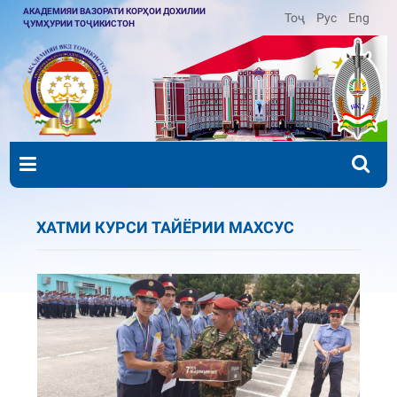
АКАДЕМИЯИ ВАЗОРАТИ КОРҲОИ ДОХИЛИИ
Тоҷ
Рус
Eng
ҶУМҲУРИИ ТОҶИКИСТОН
ХАТМИ КУРСИ ТАЙЁРИИ МАХСУС