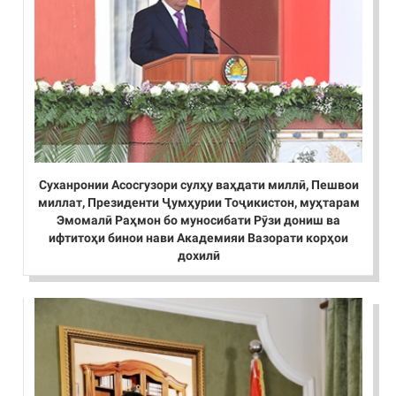
Суханронии Асосгузори сулҳу ваҳдати миллӣ, Пешвои
миллат, Президенти Ҷумҳурии Тоҷикистон, муҳтарам
Эмомалӣ Раҳмон бо муносибати Рӯзи дониш ва
ифтитоҳи бинои нави Академияи Вазорати корҳои
дохилӣ