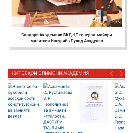
Сардори Академияи ВКД ҶТ генерал-майори
милитсия Насуриён Пулод Асадулло
КИТОБҲОИ ОЛИМОНИ АКАДЕМИЯ