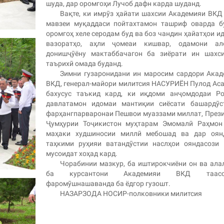
шуда, дар оромгоҳи Лучоб дафн карда шуданд.
Вақте, ки имрӯз ҳайати шахсии Академияи ВКД
мавзеи муқаддаси пойтахтамон ташриф оварда бу
оромгоҳ хеле серодам буд ва боз чандин ҳайатҳои и
вазоратҳо, аҳли ҷомеаи кишвар, одамони ало
донишҷӯёну мактаббачагон ба зиёрати ин шахси
таърихӣ омада буданд.
Зимни гузаронидани ин маросим сардори Ака
ВКД, генерал-майори милитсия НАСУРИЁН Пулод Ас
бахусус таъкид кард, ки иқдоми анҷомдодаи Ро
давлатамон идомаи мантиқии сиёсати башардӯс
фарҳангпарваронаи Пешвои муаззами миллат, През
Ҷумҳурии Тоҷикистон муҳтарам Эмомалӣ Раҳмон 
маҳаки худшиносии миллӣ мебошад ва дар оян
таҳкими руҳияи ватандӯстии наслҳои ояндасози 
мусоидат хоҳад кард.
Чорабинии мазкур, ба иштирокчиёни он ва ала
ба курсантони Академияи ВКД таассу
фаромӯшнашаванда ба ёдгор гузошт.
НАЗАРЗОДА НОСИР-полковники милитсия