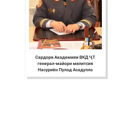
Сардори Академияи ВКД ҶТ
генерал-майори милитсия
Насуриён Пулод Асадулло