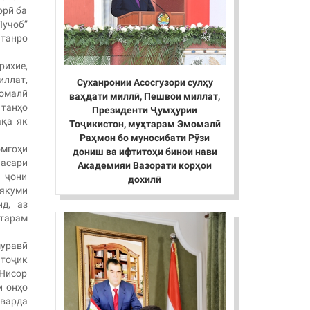
орӣ ба
учоб”
танро
рихие,
ллат,
Суханронии Асосгузори сулҳу
омалӣ
ваҳдати миллӣ, Пешвои миллат,
танҳо
Президенти Ҷумҳурии
ақа як
Тоҷикистон, муҳтарам Эмомалӣ
Раҳмон бо муносибати Рӯзи
мгоҳи
дониш ва ифтитоҳи бинои нави
 асари
Академияи Вазорати корҳои
 ҷони
дохилӣ
 якуми
д, аз
ҳтарам
шуравӣ
тоҷик
Нисор
и онҳо
оварда