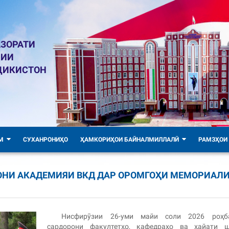
ЗОРАТИ
ЛИИ
ҶИКИСТОН
М
СУХАНРОНИҲО
ҲАМКОРИҲОИ БАЙНАЛМИЛЛАЛӢ
РАМЗҲОИ
НИ АКАДЕМИЯИ ВКД ДАР ОРОМГОҲИ МЕМОРИАЛ
Нисфирӯзии 26-уми майи соли 2026 роҳба
сардорони факултетҳо, кафедраҳо ва ҳайати ш