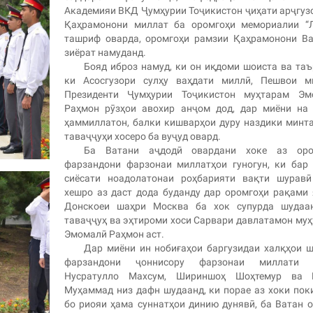
Академияи ВКД Ҷумҳурии Тоҷикистон ҷиҳати арҷгуз
Қаҳрамонони миллат ба оромгоҳи мемориалии “Л
ташриф оварда, оромгоҳи рамзии Қаҳрамонони Ва
зиёрат намуданд.
Бояд иброз намуд, ки он иқдоми шоиста ва таъ
ки Асосгузори сулҳу ваҳдати миллӣ, Пешвои ми
Президенти Ҷумҳурии Тоҷикистон муҳтарам Эм
Раҳмон рӯзҳои авохир анҷом дод, дар миёни на 
ҳаммиллатон, балки кишварҳои дуру наздики минт
таваҷҷуҳи хосеро ба вуҷуд овард.
Ба Ватани аҷдодӣ овардани хоке аз оро
фарзандони фарзонаи миллатҳои гуногун, ки бар
сиёсати ноадолатонаи роҳбарияти вақти шуравӣ
хешро аз даст дода буданду дар оромгоҳи рақами
Донскоеи шаҳри Москва ба хок супурда шудаан
таваҷҷуҳ ва эҳтироми хоси Сарвари давлатамон му
Эмомалӣ Раҳмон аст.
Дар миёни ин нобиғаҳои баргузидаи халқҳои 
фарзандони ҷоннисору фарзонаи миллати 
Нусратулло Махсум, Шириншоҳ Шоҳтемур ва 
Муҳаммад низ дафн шудаанд, ки порае аз хоки пок
бо риояи ҳама суннатҳои динию дунявӣ, ба Ватан 