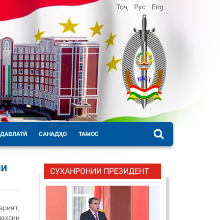
Тоҷ
Рус
Eng
 ДАВЛАТӢ
САНАДҲО
ТАМОС
ИИ
СУХАНРОНИИ ПРЕЗИДЕНТ
рият,
ахсии