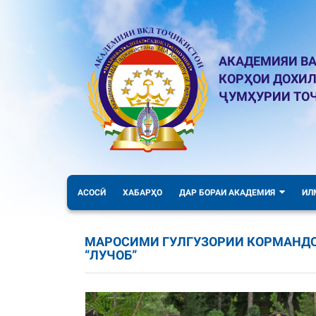
АКАДЕМИЯИ ВА
КОРҲОИ ДОХИ
ҶУМҲУРИИ ТО
АСОСӢ
ХАБАРҲО
ДАР БОРАИ АКАДЕМИЯ
ИЛ
МАРОСИМИ ГУЛГУЗОРИИ КОРМАНДО
“ЛУЧОБ”