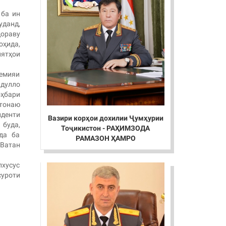
 ба ин
данд,
дораву
ҳида,
ятҳои
демияи
адулло
ҳбари
тонаю
иденти
Вазири корҳои дохилии Ҷумҳурии
буда,
Тоҷикистон - РАҲИМЗОДА
да ба
РАМАЗОН ҲАМРО
Ватан
лхусус
роти