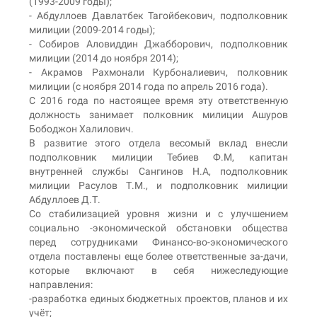
(1993-2009 годы);
- Абдуллоев Давлатбек Тагойбекович, подполковник
милиции (2009-2014 годы);
- Собиров Аловиддин Джабборович, подполковник
милиции (2014 до ноября 2014);
- Акрамов Рахмонали Курбоналиевич, полковник
милиции (с ноября 2014 года по апрель 2016 года).
С 2016 года по настоящее время эту ответственную
должность занимает полковник милиции Ашуров
Бободжон Халилович.
В развитие этого отдела весомый вклад внесли
подполковник милиции Тебиев Ф.М, капитан
внутренней службы Сангинов Н.А, подполковник
милиции Расулов Т.М., и подполковник милиции
Абдуллоев Д.Т.
Со стабилизацией уровня жизни и с улучшением
социально -экономической обстановки общества
перед сотрудниками Финансо-во-экономического
отдела поставлены еще более ответственные за-дачи,
которые включают в себя нижеследующие
направления:
-разработка единых бюджетных проектов, планов и их
учёт;