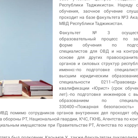
Республики Таджикистан. Наряду о
обучения, заочное обучение слуша
проходит на базе факультета №3 Ак
МВД Республики Таджикистан.
Факультет №3 осуществ
образовательный процесс по за
форме обучения по подгот
специалистов для ОВД и на контра
основе для других правоохраните
органов и силовых структур республ
именно:-по подготовке специалис
высшим юридическим образовани
специальности 0211-«Правов
квалификации «Юрист» (срок обуче
лет).-по подготовке инженеров с 
образованием по специальн
330400-«Пожарная безопасность» 
МВД помимо сотрудников органов внутренних дел проходят об
 обороны РТ, Национальной гвардии, КЧС, ГКНБ, Агентства по ко
циальным имуществом при Правительстве РТ, Агентства по корру
лтета был полковник Касымов У. также факультетом руководили