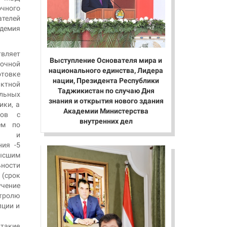
чного
телей
адемия
ляет
Выступление Основателя мира и
очной
национального единства, Лидера
овке
нации, Президента Республики
ктной
Таджикистан по случаю Дня
льных
знания и открытия нового здания
ики, а
Академии Министерства
тов с
внутренних дел
ем по
ед» и
ния -5
высшим
ости
(срок
учение
нтролю
пции и
 такие