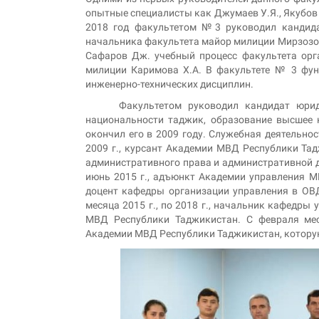
опытные специалисты как Джумаев У.Я., Якубов М.
2018 год факультетом №3 руководил кандида
начальника факультета майор милиции Мирзозо
Сафаров Дж. учебный процесс факультета орга
милиции Каримова Х.А. В факультете № 3 фу
инженерно-технических дисциплин.
Факультетом руководил кандидат юридиче
национальности таджик, образование высшее
окончил его в 2009 году. Служебная деятельнос
2009 г., курсант Академии МВД Республики Тадж
административного права и административной д
июнь 2015 г., адъюнкт Академии управления МВ
доцент кафедры организации управления в ОВ
месяца 2015 г., по 2018 г., начальник кафедры
МВД Республики Таджикистан. С февраля ме
Академии МВД Республики Таджикистан, которую