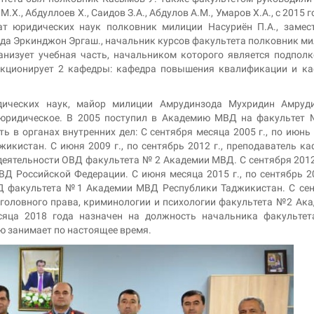
Х., Абдуллоев Х., Саидов З.А., Абдулов А.М., Умаров Х.А., с 2015 г
т юридических наук полковник милиции Насуриён П.А., замес
да Эркинджон Эргаш., начальник курсов факультета полковник м
низует учебная часть, начальником которого является подпол
нкционирует 2 кафедры: кафедра повышения квалификации и к
ских наук, майор милиции Амрудинзода Мухридин Амруди
 юридическое. В 2005 поступил в Академию МВД на факультет
ть в органах внутренних дел: С сентября месяца 2005 г., по июнь
икистан. С июня 2009 г., по сентябрь 2012 г., преподаватель к
еятельности ОВД факультета № 2 Академии МВД. С сентября 2012 
Д Российской Федерации. С июня месяца 2015 г., по сентябрь 20
Д факультета №1 Академии МВД Республики Таджикистан. С се
 уголовного права, криминологии и психологии факультета №2 Ак
сяца 2018 года назначен на должность начальника факульте
 занимает по настоящее время.