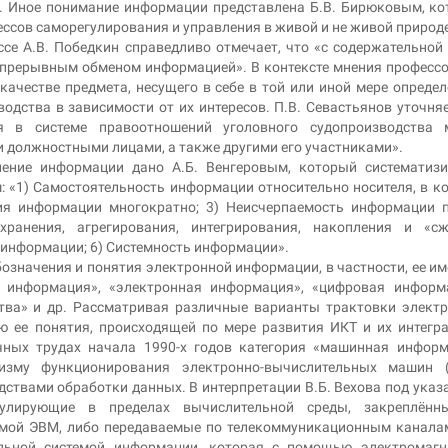
. Иное понимание информации представлена Б.В. Бирюковым, к
ессов саморегулирования и управления в живой и не живой природе
се А.В. Победкин справедливо отмечает, что «с содержательной
епрерывным обменом информацией». В контексте мнения профессо
ачестве предмета, несущего в себе в той или иной мере опреде
одства в зависимости от их интересов. П.В. Севастьянов уточняе
я в системе правоотношений уголовного судопроизводства 
 должностными лицами, а также другими его участниками».
ление информации дано А.Б. Венгеровым, который систематиз
 «1) Самостоятельность информации относительно носителя, в к
ия информации многократно; 3) Неисчерпаемость информации 
ранения, агрегирования, интегрирования, накопления и «сж
 информации; 6) Системность информации».
означения и понятия электронной информации, в частности, ее и
 информация», «электронная информация», «цифровая информа
тва» и др. Рассматривая различные варианты трактовки элект
 ее понятия, происходящей по мере развития ИКТ и их интегр
учных трудах начала 1990-х годов категория «машинная инфор
изму функционирования электронно-вычислительных машин (
ствами обработки данных. В интерпретации В.Б. Вехова под ука
кулирующие в пределах вычислительной среды, закреплённ
емой ЭВМ, либо передаваемые по телекоммуникационным канала
льной системой информации, которая с помощью электромагн