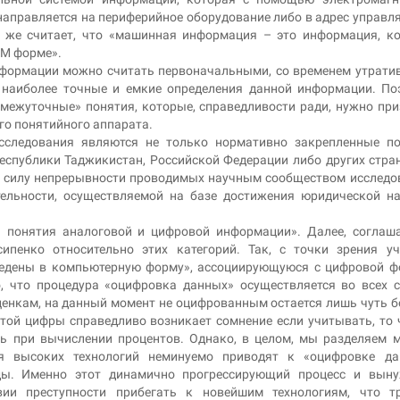
 направляется на периферийное оборудование либо в адрес управ
н же считает, что «машинная информация – это информация, к
ВМ форме».
нформации можно считать первоначальными, со временем утрат
 наиболее точные и емкие определения данной информации. По
межуточные» понятия, которые, справедливости ради, нужно при
о понятийного аппарата.
сследования являются не только нормативно закрепленные по
спублики Таджикистан, Российской Федерации либо других стран
 в силу непрерывности проводимых научным сообществом исследо
тельности, осуществляемой на базе достижения юридической н
ть понятия аналоговой и цифровой информации». Далее, соглаш
ипенко относительно этих категорий. Так, с точки зрения уч
ведены в компьютерную форму», ассоциирующуюся с цифровой 
, что процедура «оцифровка данных» осуществляется во всех 
ценкам, на данный момент не оцифрованным остается лишь чуть 
этой цифры справедливо возникает сомнение если учитывать, то 
ь при вычислении процентов. Однако, в целом, мы разделяем 
ия высоких технологий неминуемо приводят к «оцифровке да
ды. Именно этот динамично прогрессирующий процесс и выну
ии преступности прибегать к новейшим технологиям, что тр