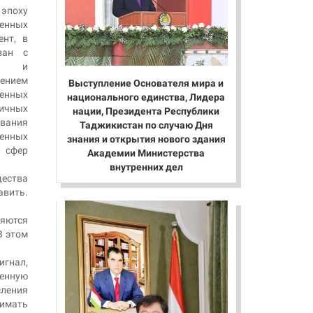
эпоху
енных
ент, в
зан с
м и
рением
Выступление Основателя мира и
енных
национального единства, Лидера
чных
нации, Президента Республики
ования
Таджикистан по случаю Дня
енных
знания и открытия нового здания
 сфер
Академии Министерства
внутренних дел
ества
вить.
яются
В этом
игнал,
ленную
сления
нимать