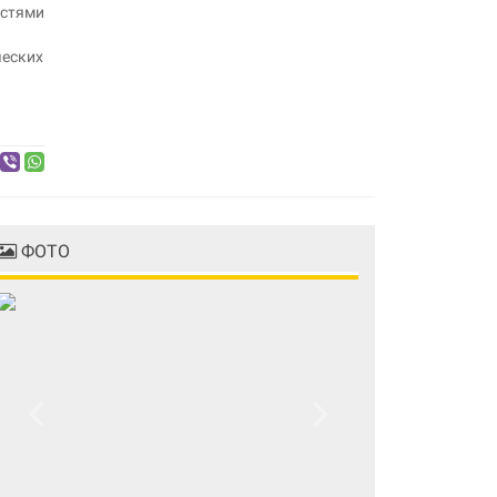
остями
ческих
ФОТО
Previous
Next