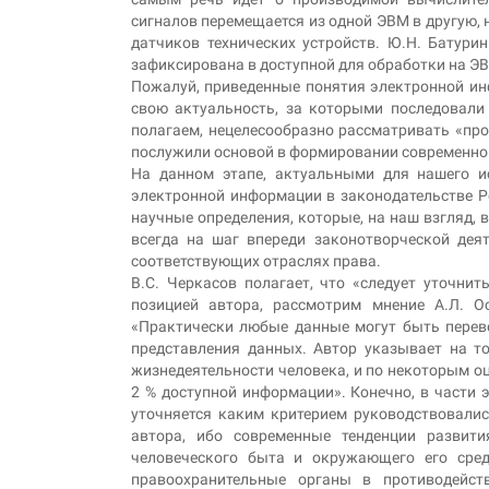
сигналов перемещается из одной ЭВМ в другую,
датчиков технических устройств. Ю.Н. Батури
зафиксирована в доступной для обработки на Э
Пожалуй, приведенные понятия электронной и
свою актуальность, за которыми последовали
полагаем, нецелесообразно рассматривать «про
послужили основой в формировании современног
На данном этапе, актуальными для нашего и
электронной информации в законодательстве Ре
научные определения, которые, на наш взгляд,
всегда на шаг впереди законотворческой дея
соответствующих отраслях права.
В.С. Черкасов полагает, что «следует уточни
позицией автора, рассмотрим мнение А.Л. Ос
«Практически любые данные могут быть пере
представления данных. Автор указывает на то
жизнедеятельности человека, и по некоторым о
2 % доступной информации». Конечно, в части 
уточняется каким критерием руководствовалис
автора, ибо современные тенденции развит
человеческого быта и окружающего его сре
правоохранительные органы в противодейств