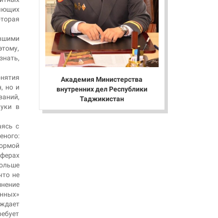
ляющих
оторая
ившими
этому,
знать,
нятия
Академия Министерства
, но и
внутренних дел Республики
ваний,
Таджикистан
ауки в
аясь с
еного:
формой
сферах
больше
что не
мнение
нных»
ждает
ебует