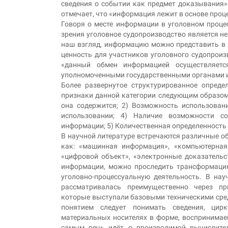
сведения о событии как предмет доказывания»
отмечает, что «информация лежит в основе проц
Говоря о месте информации в уголовном процес
зрения уголовное судопроизводство является н
наш взгляд, информацию можно представить в к
ценность для участников уголовного судопроизв
«данный обмен информацией осуществляетс
уполномоченными государственными органами и
Более развернутое структурированное опреде
признаки данной категории следующим образом:
она содержится; 2) Возможность использован
использовании; 4) Наличие возможности сох
информации; 5) Количественная определенность
В научной литературе встречаются различные об
как: «машинная информация», «компьютерная
«цифровой объект», «электронные доказательс
информации, можно проследить трансформацию
уголовно-процессуальную деятельность. В на
рассматривалась преимущественно через пр
которые выступали базовыми техническими сред
понятием следует понимать сведения, цир
материальных носителях в форме, воспринима
самым речь идёт о производимой вычислите