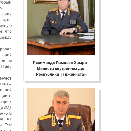
оторый
».
 точки
ра, на
ленную
т, что
между
ировал
оторой
при ее
Рахимзода Рамазон Хамро -
атия»
Министр внутренних дел
Республики Таджикистан
менуют
ция»,
ронной
ации в
мация»
ЭВМ),
занным
ые на
м. Тем
итных