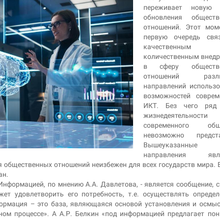
переживает новую 
обновления обществ
отношений. Этот мом
первую очередь свя
качественны
количественным внед
в сферу обществ
отношений разли
направлений использ
возможностей соврем
ИКТ. Без чего ряд
жизнедеятельности
современного общ
невозможно предста
Вышеуказанные
направления явл
ия общественных отношений неизбежен для всех государств мира. 
ан.
нформацией, по мнению А.А. Давлетова, - является сообщение, с
ет удовлетворить его потребность, т.е. осуществлять опреде
формация – это база, являющаяся основой установления и осмы
ном процессе». А А.Р. Белкин «под информацией предлагает по