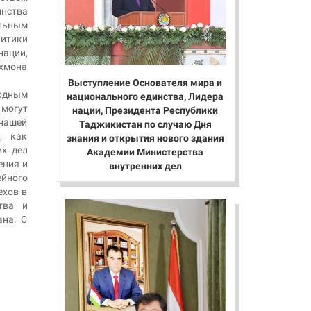
инства
льным
литики
ации,
хмона
Выступление Основателя мира и
одным
национального единства, Лидера
могут
нации, Президента Республики
 нашей
Таджикистан по случаю Дня
, как
знания и открытия нового здания
их дел
Академии Министерства
ения и
внутренних дел
ейного
ехов в
тва и
ана. С