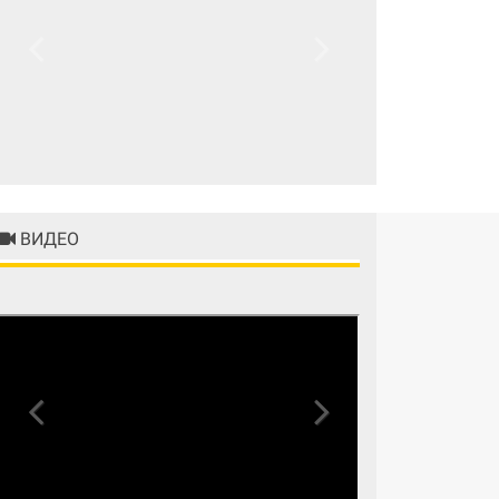
Previous
Next
ВИДЕО
Previous
Next