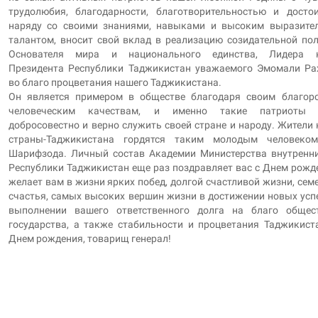
трудолюбия, благодарности, благотворительностью и досто
наряду со своими знаниями, навыками и высоким выразите
талантом, вносит свой вклад в реализацию созидательной по
Основателя мира и национального единства, Лидера н
Президента Республики Таджикистан уважаемого Эмомали Ра
во благо процветания нашего Таджикистана.
Он является примером в обществе благодаря своим благор
человеческим качествам, и именно такие патриоты 
добросовестно и верно служить своей стране и народу. Жители
страны-Таджикистана гордятся таким молодым человеком
Шарифзода. Личный состав Академии Министерства внутренн
Республики Таджикистан еще раз поздравляет вас с Днем рожд
желает вам в жизни ярких побед, долгой счастливой жизни, сем
счастья, самых высоких вершин жизни в достижении новых усп
выполнении вашего ответственного долга на благо общес
государства, а также стабильности и процветания Таджикист
Днем рождения, товарищ генерал!