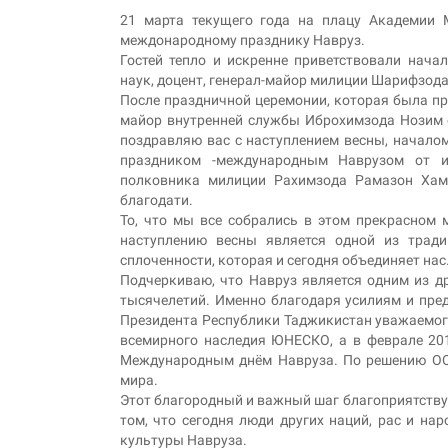
21 марта текущего года на плацу Академии 
междонародному празднику Навруз.
Гостей тепло и искренне приветствовали нач
наук, доцент, генерал-майор милиции Шарифзода
После праздничной церемонии, которая была пре
майор внутренней службы Иброхимзода Нозим о
поздравляю вас с наступлением весны, начало
праздником -международным Наврузом от им
полковника милиции Рахимзода Рамазон Хамр
благодати.
То, что мы все собрались в этом прекрасном 
наступлению весны является одной из трад
сплоченности, которая и сегодня объединяет нас
Подчеркиваю, что Навруз является одним из д
тысячелетий. Именно благодаря усилиям и пре
Президента Республики Таджикистан уважаемог
всемирного наследия ЮНЕСКО, а в феврале 201
Международным днём Навруза. По решению ООН
мира.
Этот благородный и важный шаг благоприятствуе
том, что сегодня люди других наций, рас и н
культуры Навруза.