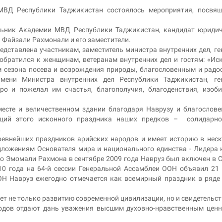
МВД Республики Таджикистан состоялось мероприятия, посвящ
альник Академии МВД Республики Таджикистан, кандидат юриди
 Файзали Рахмонали и его заместители.
дставлена участникам, заместитель министра внутренних дел, ге
братился к женщинам, ветеранам внутренних дел и гостям: «Ис
м сезона посева и возрождения природы, благословенным и рад
ени Министра внутренних дел Республики Таджикистан, ген
о и пожелал им счастья, благополучия, благоденствия, изоб
месте и величественном здании благодаря Наврузу и благослов
иций этого исконного праздника наших предков – солидарно
.
ревнейших праздников арийских народов и имеет историю в нес
дложениям Основателя мира и национального единства - Лидера 
о Эмомали Рахмона в сентябре 2009 года Навруз был включен в 
0 года на 64-й сессии Генеральной Ассамблеи ООН объявил 21
 Навруз ежегодно отмечается как всемирный праздник в ряде
т не только развитию современной цивилизации, но и свидетельст
ародов отдают дань уважения высшим духовно-нравственным цен