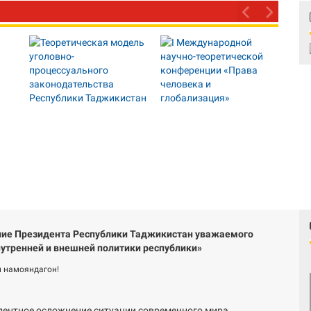
ие Президента Республики Таджикистан уважаемого
утренней и внешней политики республики»
 намояндагон!
дентное осложнение ситуации современного мира...