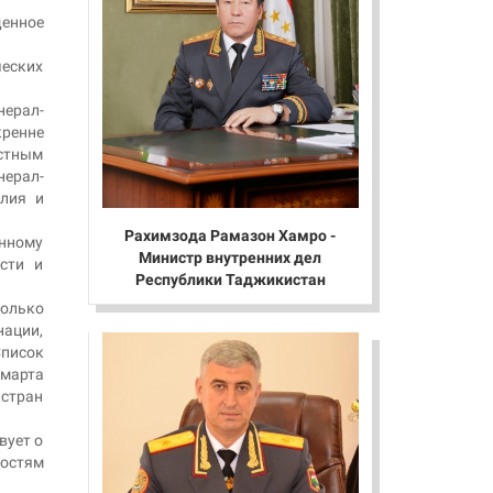
енное
ческих
нерал-
кренне
остным
ерал-
илия и
Рахимзода Рамазон Хамро -
енному
Министр внутренних дел
сти и
Республики Таджикистан
колько
нации,
Список
 марта
 стран
вует о
ностям