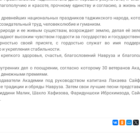
агополучию и красоте, прочному единству и согласию, а жизнь 
из древнейших национальных праздников таджикского народа, кот
 созидательный труд, человеколюбие и гуманизм.
природе и ее живым существам, возрождает землю, делая её зел
адают высоким чувством гордости за государство и государствен
рностью своей присяге, с гордостью служат во имя поддер
 и укрепления стабильности.
репкого здоровья, счастья, благословений Навруза и благопо
утренних дел о поощрении, согласно которому 30 ветеранов Ак
 денежными премиями.
подаватели Академии под руководством капитана Лакаева Сай
 традиции и обряды Навруза. Затем свои лучшие песни представ
риддини Малик, Шахло Хафизова, Фаридуншохи Иброхимзода, Са
.