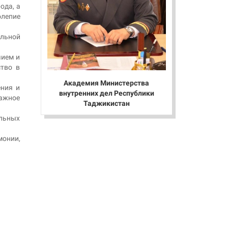
ода, а
олепие
альной
чием и
ство в
Академия Министерства
ения и
внутренних дел Республики
важное
Таджикистан
льных
монии,