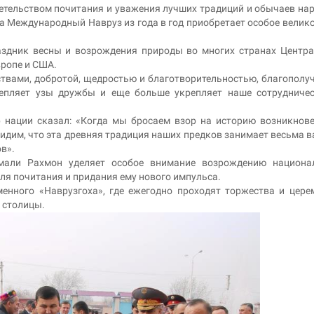
етельством почитания и уважения лучших традиций и обычаев нар
а Международный Навруз из года в год приобретает особое велик
аздник весны и возрождения природы во многих странах Центр
вропе и США.
твами, добротой, щедростью и благотворительностью, благополу
репляет узы дружбы и еще больше укрепляет наше сотрудниче
 нации сказал: «Когда мы бросаем взор на историю возникнов
идим, что эта древняя традиция наших предков занимает весьма 
в».
мали Рахмон уделяет особое внимание возрождению национа
для почитания и придания ему нового импульса.
енного «Наврузгоха», где ежегодно проходят торжества и цере
 столицы.