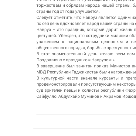
торжествам и обрядам народа нашей страны, бл
страны год от года улучшается.
Следует отметить, что Навруз является одним 
по сей день вдохновляет народ нашей страны на
Навруз – это праздник, который дарит жизнь 
цветущей. Убежден, что сотрудники милиции обл
уважением к национальным ценностям и ве
общественного порядка, борьбы с преступностью
В этот знаменательный день желаю всем вам к
Поздравляю с праздником Наврузом!»
В завершение был зачитан приказ Министра вн
МВД Республики Таджикистан были награждены
В культурной части вначале курсанты и пре
продемонстрировали присутствующим некоторые
суд зрителей певцы и солисты республики Фах
Сайфулло, Абдулхайр Муминов и Акрамов Иршод