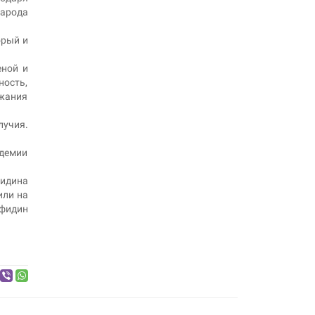
народа
орый и
еной и
ность,
жания
лучия.
адемии
фидина
или на
йфидин