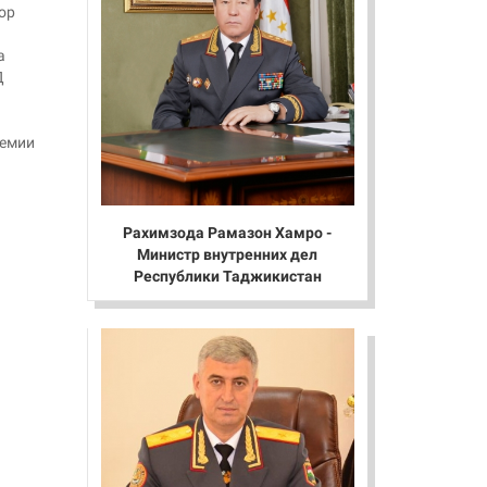
ор
а
Д
демии
Рахимзода Рамазон Хамро -
Министр внутренних дел
Республики Таджикистан